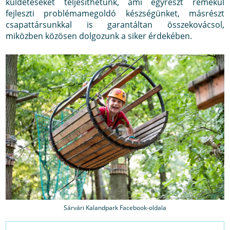
küldetéseket teljesíthetünk, ami egyrészt remekül
fejleszti problémamegoldó készségünket, másrészt
csapattársunkkal is garantáltan összekovácsol,
miközben közösen dolgozunk a siker érdekében.
Sárvári Kalandpark Facebook-oldala