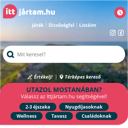
Játék
Dicsőségfal
Listáim
Értékelj!
Térképes kereső
UTAZOL MOSTANÁBAN?
Válassz az IttJártam.hu segítségével!
2-3 éjszaka
Nyugdíjasoknak
Wellness
Tavasz
Családoknak