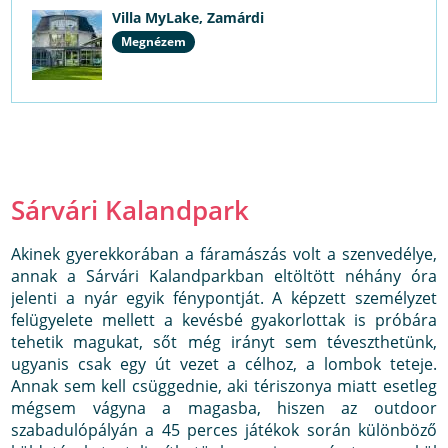
Villa MyLake, Zamárdi
Megnézem
Sárvári Kalandpark
Akinek gyerekkorában a fáramászás volt a szenvedélye,
annak a Sárvári Kalandparkban eltöltött néhány óra
jelenti a nyár egyik fénypontját. A képzett személyzet
felügyelete mellett a kevésbé gyakorlottak is próbára
tehetik magukat, sőt még irányt sem téveszthetünk,
ugyanis csak egy út vezet a célhoz, a lombok teteje.
Annak sem kell csüggednie, aki tériszonya miatt esetleg
mégsem vágyna a magasba, hiszen az outdoor
szabadulópályán a 45 perces játékok során különböző