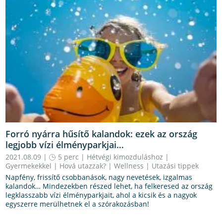
Forró nyárra hűsítő kalandok: ezek az ország
legjobb vízi élményparkjai…
2021.08.09 |
5 perc
|
Hétvégi kimozduláshoz
|
Gyermekekkel
|
Hová utazzak?
|
Wellness
|
Utazási tippek
Napfény, frissítő csobbanások, nagy nevetések, izgalmas
kalandok… Mindezekben részed lehet, ha felkeresed az ország
legklasszabb vízi élményparkjait, ahol a kicsik és a nagyok
egyszerre merülhetnek el a szórakozásban!