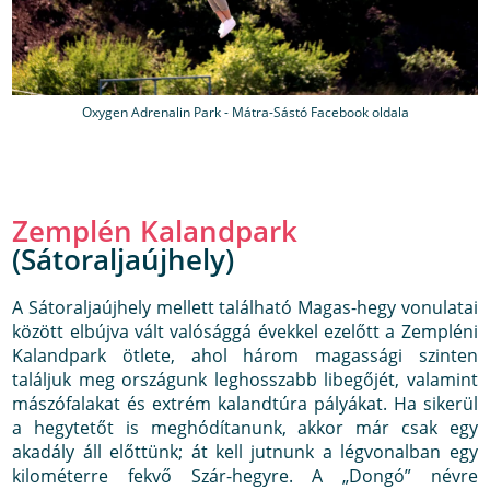
Oxygen Adrenalin Park - Mátra-Sástó Facebook oldala
Zemplén Kalandpark
(Sátoraljaújhely)
A Sátoraljaújhely mellett található Magas-hegy vonulatai
között elbújva vált valósággá évekkel ezelőtt a Zempléni
Kalandpark ötlete, ahol három magassági szinten
találjuk meg országunk leghosszabb libegőjét, valamint
mászófalakat és extrém kalandtúra pályákat. Ha sikerül
a hegytetőt is meghódítanunk, akkor már csak egy
akadály áll előttünk; át kell jutnunk a légvonalban egy
kilométerre fekvő Szár-hegyre. A „Dongó” névre