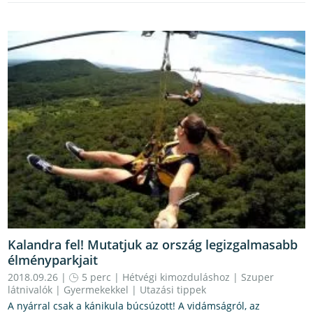
Kalandra fel! Mutatjuk az ország legizgalmasabb
élményparkjait
2018.09.26 |
5 perc
|
Hétvégi kimozduláshoz
|
Szuper
látnivalók
|
Gyermekekkel
|
Utazási tippek
A nyárral csak a kánikula búcsúzott! A vidámságról, az