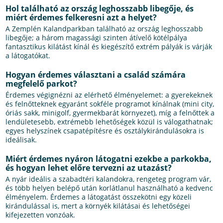
Hol található az ország leghosszabb libegője, és
miért érdemes felkeresni azt a helyet?
A Zemplén Kalandparkban található az ország leghosszabb
libegője; a három magassági szinten átívelő kötélpálya
fantasztikus kilátást kínál és kiegészítő extrém pályák is várják
a látogatókat.
Hogyan érdemes választani a család számára
megfelelő parkot?
Érdemes végignézni az elérhető élményelemet: a gyerekeknek
és felnőtteknek egyaránt sokféle programot kínálnak (mini city,
óriás sakk, minigolf, gyermekbarát környezet), míg a felnőttek a
lendületesebb, extrémebb lehetőségek közül is válogathatnak;
egyes helyszínek csapatépítésre és osztálykirándulásokra is
ideálisak.
Miért érdemes nyáron látogatni ezekbe a parkokba,
és hogyan lehet előre tervezni az utazást?
A nyár ideális a szabadtéri kalandokra, rengeteg program vár,
és több helyen belépő után korlátlanul használható a kedvenc
élményelem. Érdemes a látogatást összekötni egy közeli
kirándulással is, mert a környék kilátásai és lehetőségei
kifejezetten vonzóak.