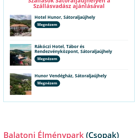
Szállások Sátoraljaújhelyen a
Szállásvadász ajánlásával
Hotel Hunor, Sátoraljaújhely
Megnézem
Rákóczi Hotel, Tábor és
Rendezvényközpont, Sátoraljaújhely
Megnézem
Hunor Vendégház, Sátoraljaújhely
Megnézem
Balatoni Élménypark
(Csopak)