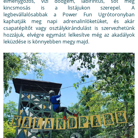
élménygőzös, vízi dodgem, labirintus, sőt még
kincsmosás is a listájukon szerepel. A
legbevállalósabbak a Power Fun Ugrótoronyban
kaphatják meg napi adrenalinlöketüket, és akár
csapatépítőt vagy osztálykirándulást is szervezhetünk
hozzájuk, elvégre egymást lelkesítve még az akadályok
leküzdése is könnyebben megy majd.