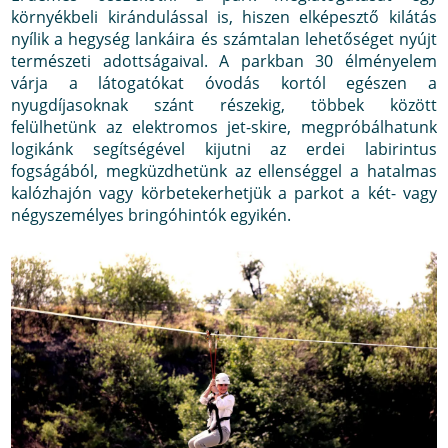
környékbeli kirándulással is, hiszen elképesztő kilátás
nyílik a hegység lankáira és számtalan lehetőséget nyújt
természeti adottságaival. A parkban 30 élményelem
várja a látogatókat óvodás kortól egészen a
nyugdíjasoknak szánt részekig, többek között
felülhetünk az elektromos jet-skire, megpróbálhatunk
logikánk segítségével kijutni az erdei labirintus
fogságából, megküzdhetünk az ellenséggel a hatalmas
kalózhajón vagy körbetekerhetjük a parkot a két- vagy
négyszemélyes bringóhintók egyikén.