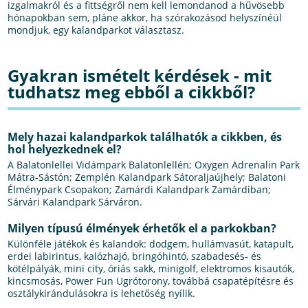
izgalmakról és a fittségről nem kell lemondanod a hűvösebb
hónapokban sem, pláne akkor, ha szórakozásod helyszínéül
mondjuk, egy kalandparkot választasz.
Gyakran ismételt kérdések - mit
tudhatsz meg ebből a cikkből?
Mely hazai kalandparkok találhatók a cikkben, és
hol helyezkednek el?
A Balatonlellei Vidámpark Balatonlellén; Oxygen Adrenalin Park
Mátra-Sástón; Zemplén Kalandpark Sátoraljaújhely; Balatoni
Élménypark Csopakon; Zamárdi Kalandpark Zamárdiban;
Sárvári Kalandpark Sárváron.
Milyen típusú élmények érhetők el a parkokban?
Különféle játékok és kalandok: dodgem, hullámvasút, katapult,
erdei labirintus, kalózhajó, bringóhintó, szabadesés- és
kötélpályák, mini city, óriás sakk, minigolf, elektromos kisautók,
kincsmosás, Power Fun Ugrótorony, továbbá csapatépítésre és
osztálykirándulásokra is lehetőség nyílik.