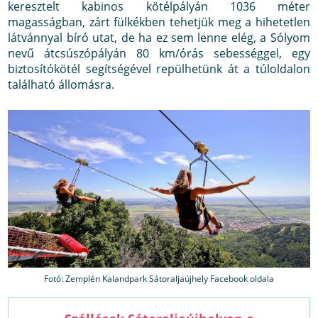
keresztelt kabinos kötélpályán 1036 méter
magasságban, zárt fülkékben tehetjük meg a hihetetlen
látvánnyal bíró utat, de ha ez sem lenne elég, a Sólyom
nevű átcsúszópályán 80 km/órás sebességgel, egy
biztosítókötél segítségével repülhetünk át a túloldalon
található állomásra.
Fotó: Zemplén Kalandpark Sátoraljaújhely Facebook oldala