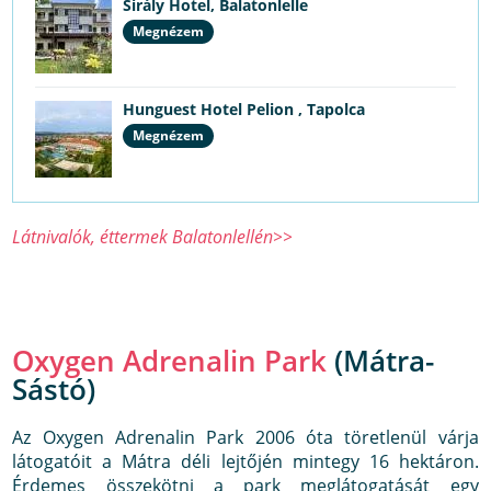
Sirály Hotel, Balatonlelle
Megnézem
Hunguest Hotel Pelion , Tapolca
Megnézem
Látnivalók, éttermek Balatonlellén>>
Oxygen Adrenalin Park
(Mátra-
Sástó)
Az Oxygen Adrenalin Park 2006 óta töretlenül várja
látogatóit a Mátra déli lejtőjén mintegy 16 hektáron.
Érdemes összekötni a park meglátogatását egy