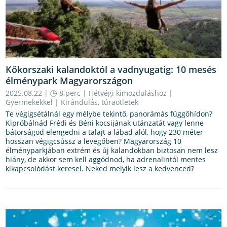
Kőkorszaki kalandoktól a vadnyugatig: 10 mesés
élménypark Magyarországon
2025.08.22 |
8 perc
|
Hétvégi kimozduláshoz
|
Gyermekekkel
|
Kirándulás, túraötletek
Te végigsétálnál egy mélybe tekintő, panorámás függőhídon?
Kipróbálnád Frédi és Béni kocsijának utánzatát vagy lenne
bátorságod elengedni a talajt a lábad alól, hogy 230 méter
hosszan végigcsússz a levegőben? Magyarország 10
élményparkjában extrém és új kalandokban biztosan nem lesz
hiány, de akkor sem kell aggódnod, ha adrenalintól mentes
kikapcsolódást keresel. Neked melyik lesz a kedvenced?