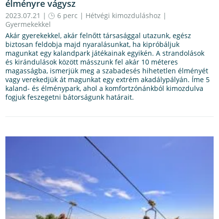
élményre vágysz
2023.07.21 |
6 perc
|
Hétvégi kimozduláshoz
|
Gyermekekkel
Akár gyerekekkel, akár felnőtt társasággal utazunk, egész
biztosan feldobja majd nyaralásunkat, ha kipróbáljuk
magunkat egy kalandpark játékainak egyikén. A strandolások
és kirándulások között másszunk fel akár 10 méteres
magasságba, ismerjük meg a szabadesés hihetetlen élményét
vagy verekedjük át magunkat egy extrém akadálypályán. Íme 5
kaland- és élménypark, ahol a komfortzónánkból kimozdulva
fogjuk feszegetni bátorságunk határait.