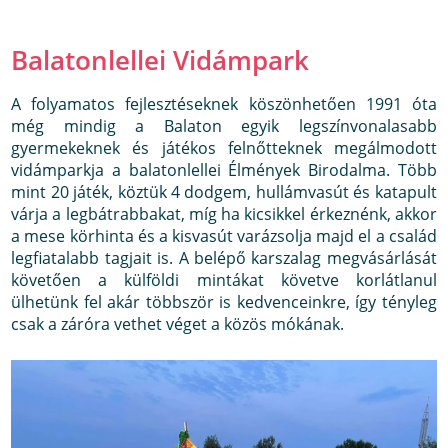
Balatonlellei Vidámpark
A folyamatos fejlesztéseknek köszönhetően 1991 óta
még mindig a Balaton egyik legszínvonalasabb
gyermekeknek és játékos felnőtteknek megálmodott
vidámparkja a balatonlellei Élmények Birodalma. Több
mint 20 játék, köztük 4 dodgem, hullámvasút és katapult
várja a legbátrabbakat, míg ha kicsikkel érkeznénk, akkor
a mese körhinta és a kisvasút varázsolja majd el a család
legfiatalabb tagjait is. A belépő karszalag megvásárlását
követően a külföldi mintákat követve korlátlanul
ülhetünk fel akár többször is kedvenceinkre, így tényleg
csak a záróra vethet véget a közös mókának.