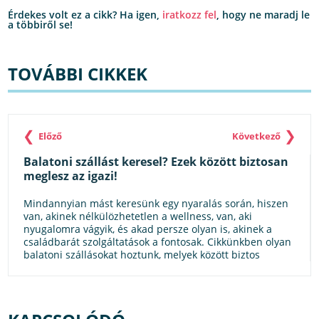
Érdekes volt ez a cikk? Ha igen,
iratkozz fel
, hogy ne maradj le
a többiről se!
TOVÁBBI CIKKEK
❮
❯
Előző
Következő
Balatoni szállást keresel? Ezek között biztosan
meglesz az igazi!
Mindannyian mást keresünk egy nyaralás során, hiszen
van, akinek nélkülözhetetlen a wellness, van, aki
nyugalomra vágyik, és akad persze olyan is, akinek a
családbarát szolgáltatások a fontosak. Cikkünkben olyan
balatoni szállásokat hoztunk, melyek között biztos
megtaláljátok a számotokra megfelelőt, bármi is legyen a
prioritás.