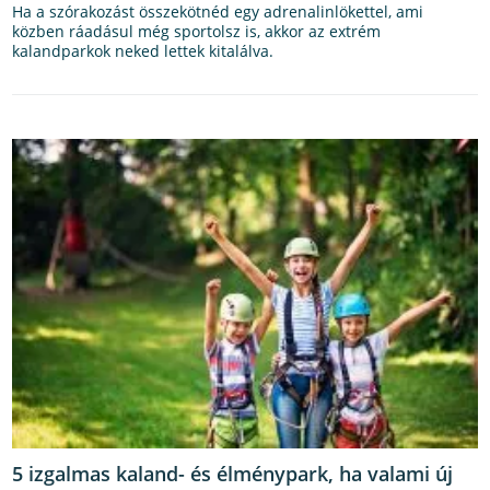
Ha a szórakozást összekötnéd egy adrenalinlökettel, ami
közben ráadásul még sportolsz is, akkor az extrém
kalandparkok neked lettek kitalálva.
5 izgalmas kaland- és élménypark, ha valami új