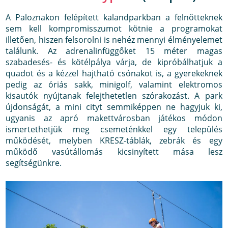
A Paloznakon felépített kalandparkban a felnőtteknek
sem kell kompromisszumot kötnie a programokat
illetően, hiszen felsorolni is nehéz mennyi élményelemet
találunk. Az adrenalinfüggőket 15 méter magas
szabadesés- és kötélpálya várja, de kipróbálhatjuk a
quadot és a kézzel hajtható csónakot is, a gyerekeknek
pedig az óriás sakk, minigolf, valamint elektromos
kisautók nyújtanak felejthetetlen szórakozást. A park
újdonságát, a mini cityt semmiképpen ne hagyjuk ki,
ugyanis az apró makettvárosban játékos módon
ismertethetjük meg csemeténkkel egy település
működését, melyben KRESZ-táblák, zebrák és egy
működő vasútállomás kicsinyített mása lesz
segítségünkre.