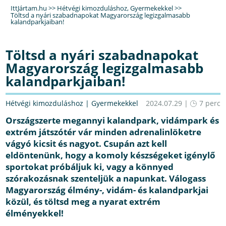
IttJártam.hu
>>
Hétvégi kimozduláshoz
,
Gyermekekkel
>>
Töltsd a nyári szabadnapokat Magyarország legizgalmasabb
kalandparkjaiban!
Töltsd a nyári szabadnapokat
Magyarország legizgalmasabb
kalandparkjaiban!
Hétvégi kimozduláshoz
|
Gyermekekkel
2024.07.29 |
7 perc
Országszerte megannyi kalandpark, vidámpark és
extrém játszótér vár minden adrenalinlöketre
vágyó kicsit és nagyot. Csupán azt kell
eldöntenünk, hogy a komoly készségeket igénylő
sportokat próbáljuk ki, vagy a könnyed
szórakozásnak szenteljük a napunkat. Válogass
Magyarország élmény-, vidám- és kalandparkjai
közül, és töltsd meg a nyarat extrém
élményekkel!