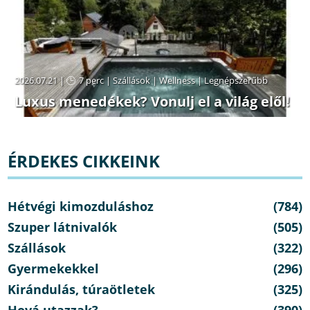
2026.07.21 |
7 perc
|
Szállások
|
Wellness
|
Legnépszerűbb
Luxus menedékek? Vonulj el a világ elől!
ÉRDEKES CIKKEINK
Hétvégi kimozduláshoz
(784)
Szuper látnivalók
(505)
Szállások
(322)
Gyermekekkel
(296)
Kirándulás, túraötletek
(325)
Hová utazzak?
(390)