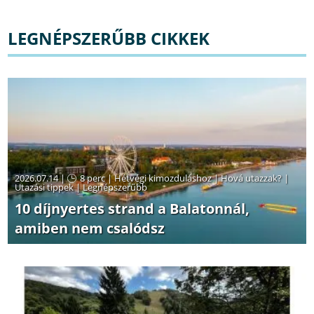
LEGNÉPSZERŰBB CIKKEK
2026.07.14 |
8 perc
|
Hétvégi kimozduláshoz
|
Hová utazzak?
|
Utazási tippek
|
Legnépszerűbb
10 díjnyertes strand a Balatonnál,
amiben nem csalódsz