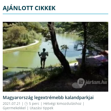
AJÁNLOTT CIKKEK
Magyarország legextrémebb kalandparkjai
2021.07.21 |
5 perc
|
Hétvégi kimozduláshoz
|
Gyermekekkel
|
Utazási tippek