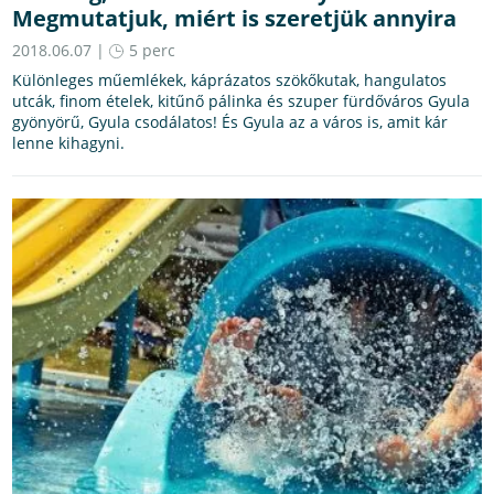
Megmutatjuk, miért is szeretjük annyira
2018.06.07 |
5 perc
Különleges műemlékek, káprázatos szökőkutak, hangulatos
utcák, finom ételek, kitűnő pálinka és szuper fürdőváros Gyula
gyönyörű, Gyula csodálatos! És Gyula az a város is, amit kár
lenne kihagyni.