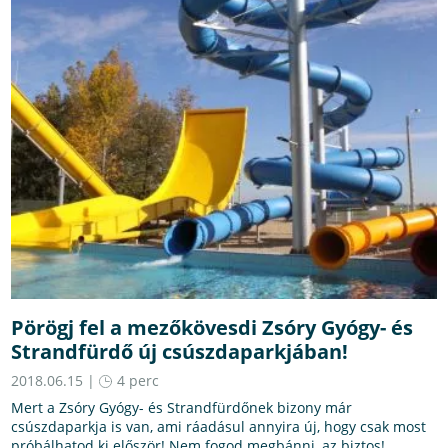
Pörögj fel a mezőkövesdi Zsóry Gyógy- és
Strandfürdő új csúszdaparkjában!
2018.06.15 |
4 perc
Mert a Zsóry Gyógy- és Strandfürdőnek bizony már
csúszdaparkja is van, ami ráadásul annyira új, hogy csak most
próbálhatod ki először! Nem fogod megbánni, az biztos!