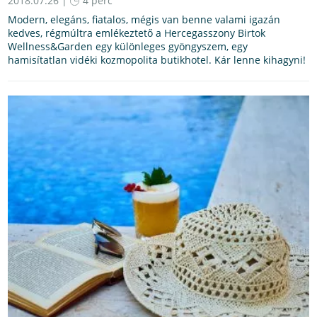
2018.07.26 |
4 perc
Modern, elegáns, fiatalos, mégis van benne valami igazán
kedves, régmúltra emlékeztető a Hercegasszony Birtok
Wellness&Garden egy különleges gyöngyszem, egy
hamisítatlan vidéki kozmopolita butikhotel. Kár lenne kihagyni!