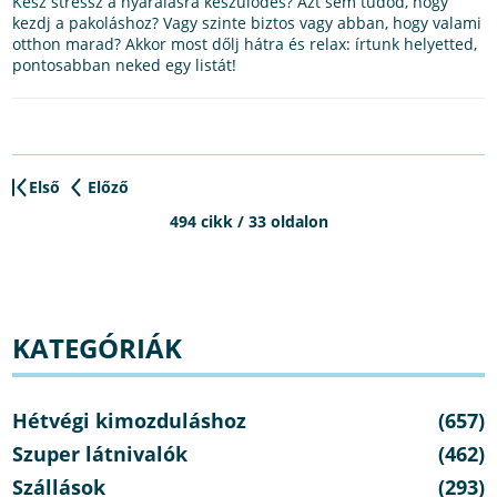
Kész stressz a nyaralásra készülődés? Azt sem tudod, hogy
kezdj a pakoláshoz? Vagy szinte biztos vagy abban, hogy valami
otthon marad? Akkor most dőlj hátra és relax: írtunk helyetted,
pontosabban neked egy listát!
Első
Előző
494 cikk / 33 oldalon
KATEGÓRIÁK
Hétvégi kimozduláshoz
(657)
Szuper látnivalók
(462)
Szállások
(293)