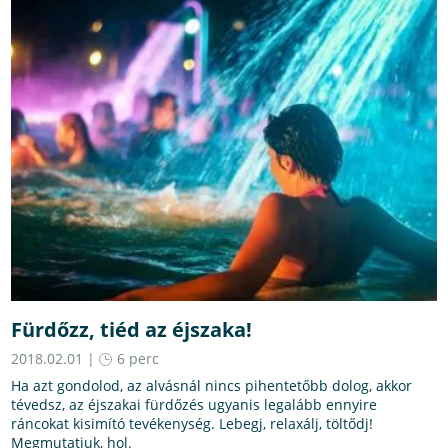
Fürdőzz, tiéd az éjszaka!
2018.02.01 |
6 perc
Ha azt gondolod, az alvásnál nincs pihentetőbb dolog, akkor
tévedsz, az éjszakai fürdőzés ugyanis legalább ennyire
ráncokat kisimító tevékenység. Lebegj, relaxálj, töltődj!
Megmutatjuk, hol.