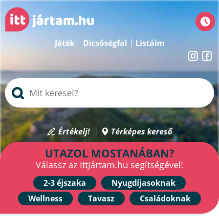
Játék
Dicsőségfal
Listáim
Értékelj!
Térképes kereső
UTAZOL MOSTANÁBAN?
Válassz az IttJártam.hu segítségével!
2-3 éjszaka
Nyugdíjasoknak
Wellness
Tavasz
Családoknak