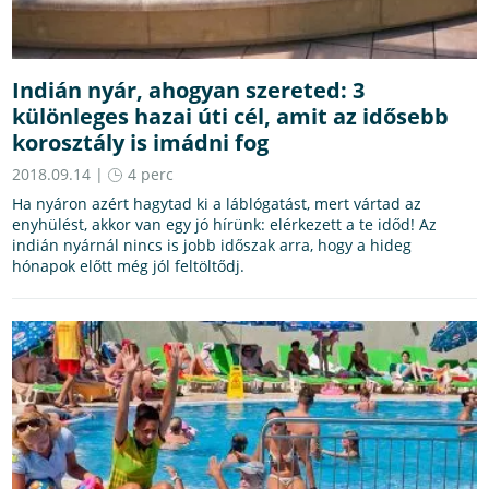
Indián nyár, ahogyan szereted: 3
különleges hazai úti cél, amit az idősebb
korosztály is imádni fog
2018.09.14 |
4 perc
Ha nyáron azért hagytad ki a láblógatást, mert vártad az
enyhülést, akkor van egy jó hírünk: elérkezett a te időd! Az
indián nyárnál nincs is jobb időszak arra, hogy a hideg
hónapok előtt még jól feltöltődj.