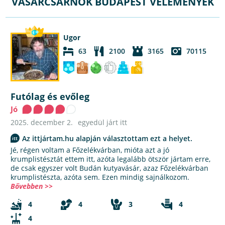
VÁSÁRCSARNOK BUDAPEST VÉLEMÉNYEK
Ugor
63
2100
3165
70115
Futólag és evőleg
Jó
2025. december 2.
egyedül járt itt
Az ittjártam.hu alapján választottam ezt a helyet.
Jé, régen voltam a Főzelékvárban, mióta azt a jó
krumplistésztát ettem itt, azóta legalább ötször jártam erre,
de csak egyszer volt Budán kutyavásár, azaz Főzelékvárban
krumplistészta, azóta sem. Ezen mindig sajnálkozom.
Bővebben >>
4
4
3
4
4