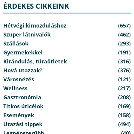
ÉRDEKES CIKKEINK
Hétvégi kimozduláshoz
(657)
Szuper látnivalók
(462)
Szállások
(293)
Gyermekekkel
(191)
Kirándulás, túraötletek
(316)
Hová utazzak?
(376)
Városnézés
(121)
Wellness
(217)
Gasztronómia
(208)
Titkos úticélok
(169)
Események
(158)
Utazási tippek
(494)
Legnépszerűbb
(40)