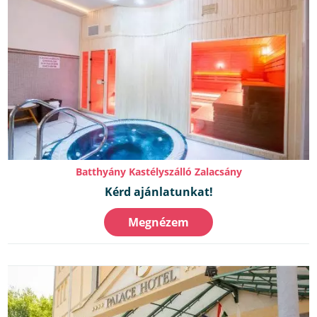
Batthyány Kastélyszálló Zalacsány
Kérd ajánlatunkat!
Megnézem