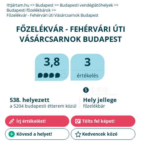
IttJártam.hu
>>
Budapest
>>
Budapesti vendéglátóhelyek
>>
Budapesti főzelékbárok
>>
Főzelékvár - Fehérvári úti Vásárcsarnok Budapest
FŐZELÉKVÁR - FEHÉRVÁRI ÚTI
VÁSÁRCSARNOK BUDAPEST
3,8
3
értékelés
$
$
$
$
538. helyezett
Hely jellege
a 5204
budapesti étterem
közül
főzelékbár