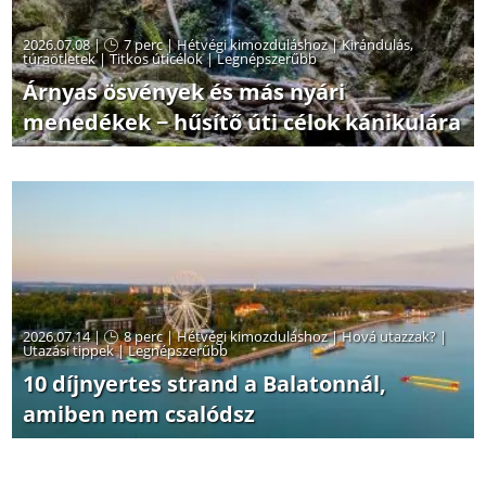
2026.07.08 |
7 perc
|
Hétvégi kimozduláshoz
|
Kirándulás,
túraötletek
|
Titkos úticélok
|
Legnépszerűbb
Árnyas ösvények és más nyári
menedékek − hűsítő úti célok kánikulára
2026.07.14 |
8 perc
|
Hétvégi kimozduláshoz
|
Hová utazzak?
|
Utazási tippek
|
Legnépszerűbb
10 díjnyertes strand a Balatonnál,
amiben nem csalódsz