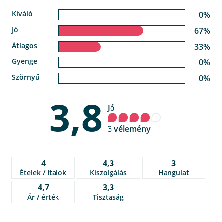
Kiváló
0%
Jó
67%
Átlagos
33%
Gyenge
0%
Szörnyű
0%
3,8
Jó
3 vélemény
4
4,3
3
Ételek / Italok
Kiszolgálás
Hangulat
4,7
3,3
Ár / érték
Tisztaság