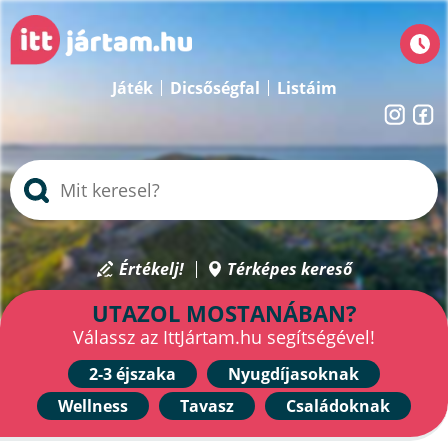
Játék
Dicsőségfal
Listáim
Értékelj!
Térképes kereső
UTAZOL MOSTANÁBAN?
Válassz az IttJártam.hu segítségével!
2-3 éjszaka
Nyugdíjasoknak
Wellness
Tavasz
Családoknak