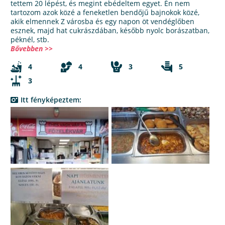
tettem 20 lépést, és megint ebédeltem egyet. Én nem
tartozom azok közé a feneketlen bendőjű bajnokok közé,
akik elmennek Z városba és egy napon öt vendéglőben
esznek, majd hat cukrászdában, később nyolc borászatban,
péknél, stb.
Bővebben >>
4
4
3
5
3
Itt fényképeztem: