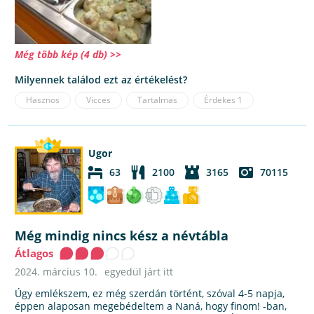
Még több kép (4 db) >>
Milyennek találod ezt az értékelést?
Hasznos
Vicces
Tartalmas
Érdekes
1
Ugor
63
2100
3165
70115
Még mindig nincs kész a névtábla
Átlagos
2024. március 10.
egyedül járt itt
Úgy emlékszem, ez még szerdán történt, szóval 4-5 napja,
éppen alaposan megebédeltem a Naná, hogy finom! -ban,