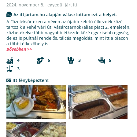
2024. november 8.
egyedül járt itt
Az ittjártam.hu alapján választottam ezt a helyet.
A Főzelékvár ezen a néven az újabb keletű étkezdék közé
tartozik a Fehérvári úti Vásárcsarnok (alias piac) 2. emeletén,
közbe-ékelve több nagyobb étkezde közé egy kisebb egység,
de ez is pultnál rendelős, tálcás megoldás, mint itt a piacon
a többi étkezőhely is.
Bővebben >>
4
5
3
5
3
Itt fényképeztem: