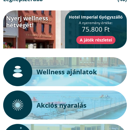
Nyerj wellness
Hotel Imperial Gyógyszálló
A nyeremény értéke:
hétvégét!
75.800 Ft
Wellness ajánlatok
Akciós nyaralás