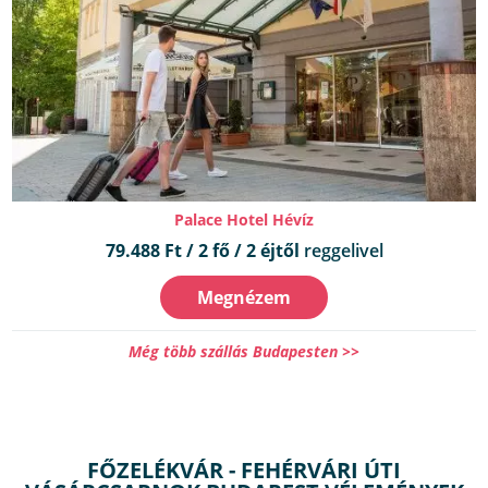
Palace Hotel Hévíz
79.488 Ft / 2 fő / 2 éjtől
reggelivel
Megnézem
Még több szállás Budapesten >>
FŐZELÉKVÁR - FEHÉRVÁRI ÚTI