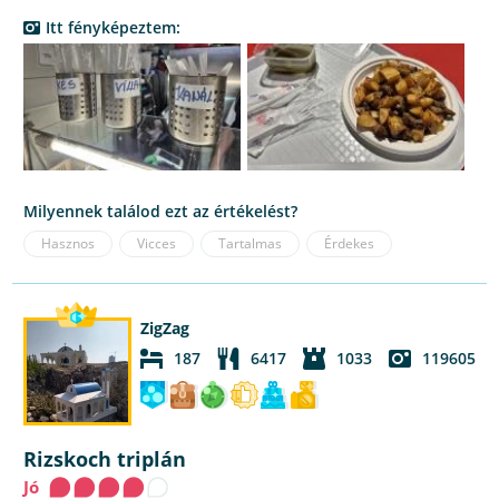
Itt fényképeztem:
Milyennek találod ezt az értékelést?
Hasznos
Vicces
Tartalmas
Érdekes
ZigZag
187
6417
1033
119605
Rizskoch triplán
Jó