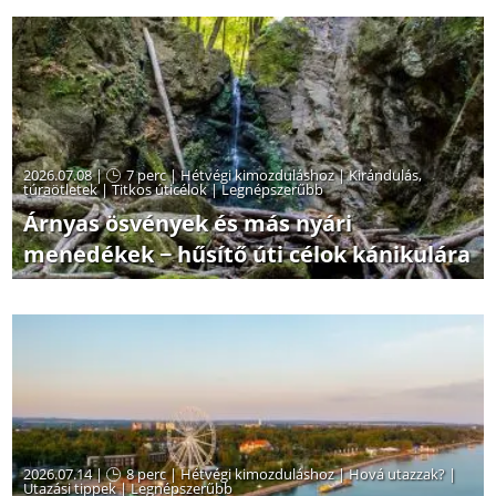
2026.07.08 |
7 perc
|
Hétvégi kimozduláshoz
|
Kirándulás,
túraötletek
|
Titkos úticélok
|
Legnépszerűbb
Árnyas ösvények és más nyári
menedékek − hűsítő úti célok kánikulára
2026.07.14 |
8 perc
|
Hétvégi kimozduláshoz
|
Hová utazzak?
|
Utazási tippek
|
Legnépszerűbb