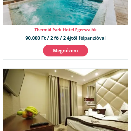
Thermál Park Hotel Egerszalók
90.000 Ft / 2 fő / 2 éjtől
félpanzióval
Megnézem