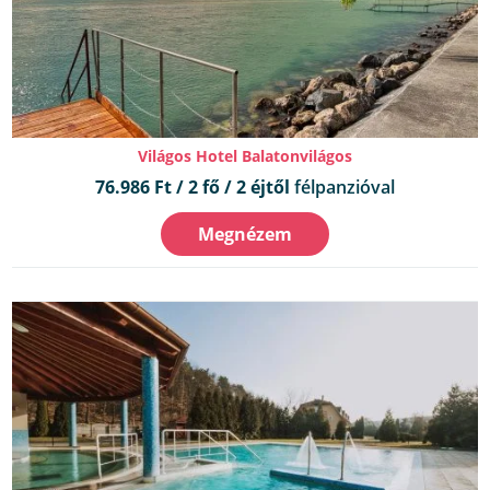
Világos Hotel Balatonvilágos
76.986 Ft / 2 fő / 2 éjtől
félpanzióval
Megnézem