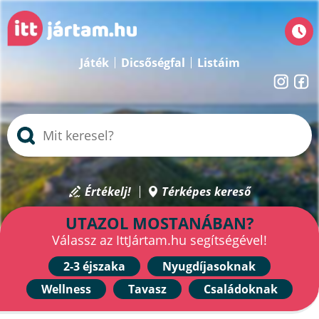
Játék
Dicsőségfal
Listáim
Értékelj!
Térképes kereső
UTAZOL MOSTANÁBAN?
Válassz az IttJártam.hu segítségével!
2-3 éjszaka
Nyugdíjasoknak
Wellness
Tavasz
Családoknak