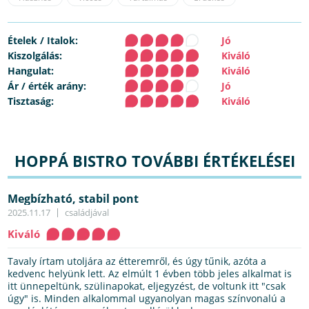
Ételek / Italok:
Jó
Kiszolgálás:
Kiváló
Hangulat:
Kiváló
Ár / érték arány:
Jó
Tisztaság:
Kiváló
HOPPÁ BISTRO TOVÁBBI ÉRTÉKELÉSEI
Megbízható, stabil pont
2025.11.17
családjával
Kiváló
Tavaly írtam utoljára az étteremről, és úgy tűnik, azóta a
kedvenc helyünk lett. Az elmúlt 1 évben több jeles alkalmat is
itt ünnepeltünk, szülinapokat, eljegyzést, de voltunk itt "csak
úgy" is. Minden alkalommal ugyanolyan magas színvonalú a