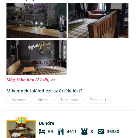
Még több kép (21 db) >>
Milyennek találod ezt az értékelést?
Hasznos
Vicces
Tartalmas
Érdekes
1
DEndre
59
4611
8
36380