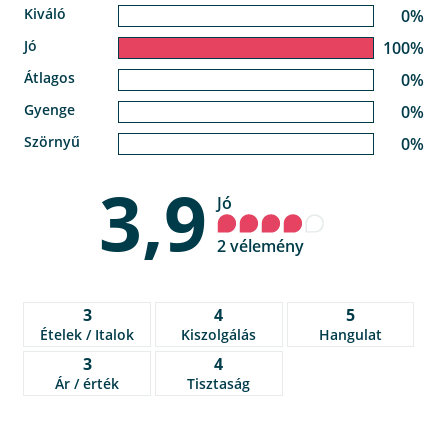
Kiváló
0%
Jó
100%
Átlagos
0%
Gyenge
0%
Szörnyű
0%
3,9
Jó
2 vélemény
3
4
5
Ételek / Italok
Kiszolgálás
Hangulat
3
4
Ár / érték
Tisztaság