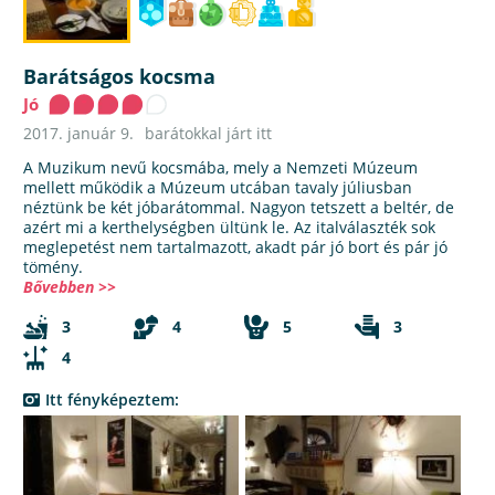
Barátságos kocsma
Jó
2017. január 9.
barátokkal járt itt
A Muzikum nevű kocsmába, mely a Nemzeti Múzeum
mellett működik a Múzeum utcában tavaly júliusban
néztünk be két jóbarátommal. Nagyon tetszett a beltér, de
azért mi a kerthelységben ültünk le. Az italválaszték sok
meglepetést nem tartalmazott, akadt pár jó bort és pár jó
tömény.
Bővebben >>
3
4
5
3
4
Itt fényképeztem: