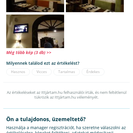
Még több kép (3 db) >>
Milyennek találod ezt az értékelést?
Hasznos
Vicces
Tartalmas
Érdekes
Az értékeléseket az Ittjártam.hu felhasználói írták, és nem feltétlenül
tükrözik az Ittjártam.hu véleményét.
Ön a tulajdonos, üzemeltető?
Használja a manager regisztrációt, ha szeretne válaszolni az
értékelésekre, képeket feltölteni, adatokat módosítani!