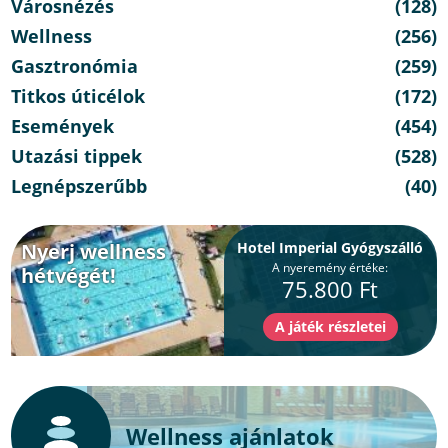
Városnézés
(128)
Wellness
(256)
Gasztronómia
(259)
Titkos úticélok
(172)
Események
(454)
Utazási tippek
(528)
Legnépszerűbb
(40)
Nyerj wellness
Hotel Imperial Gyógyszálló
A nyeremény értéke:
hétvégét!
75.800 Ft
Wellness ajánlatok