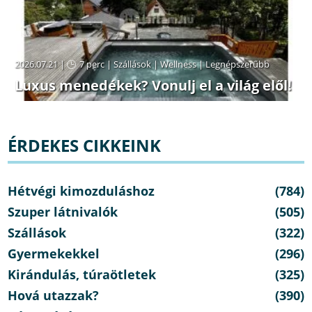
2026.07.21 |
7 perc
|
Szállások
|
Wellness
|
Legnépszerűbb
Luxus menedékek? Vonulj el a világ elől!
ÉRDEKES CIKKEINK
Hétvégi kimozduláshoz
(784)
Szuper látnivalók
(505)
Szállások
(322)
Gyermekekkel
(296)
Kirándulás, túraötletek
(325)
Hová utazzak?
(390)