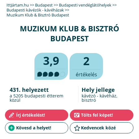
IttJártam.hu
>>
Budapest
>>
Budapesti vendéglátóhelyek
>>
Budapesti kávézók - kávéházak
>>
Muzikum Klub & Bisztró Budapest
MUZIKUM KLUB & BISZTRÓ
BUDAPEST
3,9
2
értékelés
431. helyezett
Hely jellege
a 5205
budapesti étterem
kávézó - kávéház,
közül
bisztró