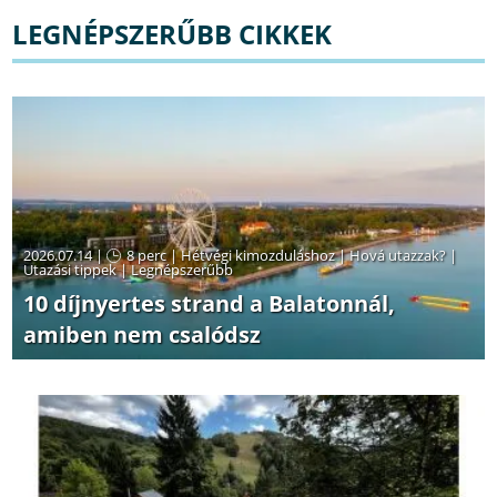
LEGNÉPSZERŰBB CIKKEK
2026.07.14 |
8 perc
|
Hétvégi kimozduláshoz
|
Hová utazzak?
|
Utazási tippek
|
Legnépszerűbb
10 díjnyertes strand a Balatonnál,
amiben nem csalódsz