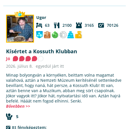
Ugor
63
2100
3165
70126
Kísértet a Kossuth Klubban
Jó
2026. július 8.
egyedül járt itt
Minap bolyongván a környéken, beittam volna magamat
valahová, aztán a Nemzeti Múzeum kerítésénél settenkedve
bevillant, hogy naná, hát persze, a Kossuth Klub! Itt van,
aztán benne van a Muzikum, abban meg sört csapolnak.
Jókor vagyok itt? Jókor hát, nyitvatartási idő van. Aztán hajrá
befelé. Hááát nem fogod elhinni. Senki.
Bővebben >>
5
Itt fényképeztem: