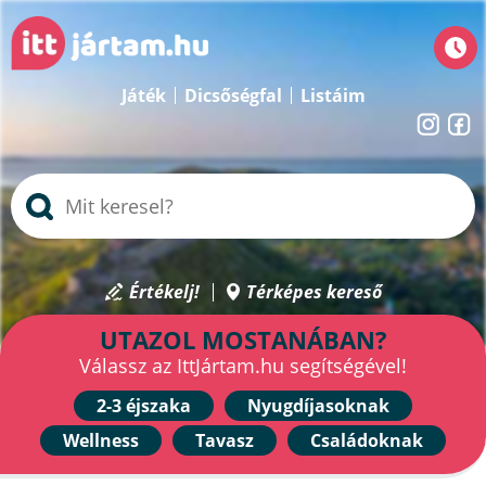
Játék
Dicsőségfal
Listáim
Értékelj!
Térképes kereső
UTAZOL MOSTANÁBAN?
Válassz az IttJártam.hu segítségével!
2-3 éjszaka
Nyugdíjasoknak
Wellness
Tavasz
Családoknak