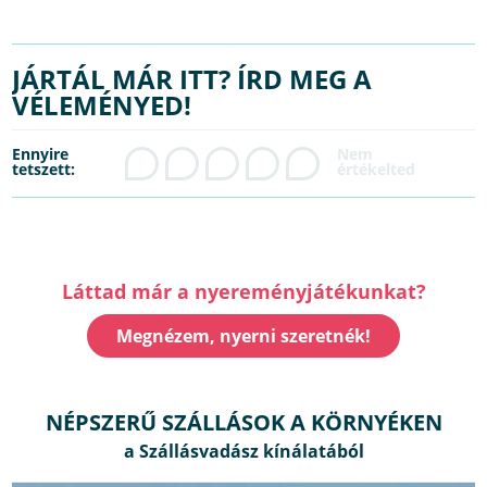
JÁRTÁL MÁR ITT? ÍRD MEG A
VÉLEMÉNYED!
Ennyire
tetszett:
Láttad már a nyereményjátékunkat?
Megnézem, nyerni szeretnék!
NÉPSZERŰ SZÁLLÁSOK A KÖRNYÉKEN