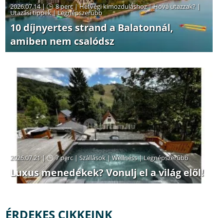
2026.07.14 |
8 perc
|
Hétvégi kimozduláshoz
|
Hová utazzak?
|
Utazási tippek
|
Legnépszerűbb
10 díjnyertes strand a Balatonnál,
amiben nem csalódsz
2026.07.21 |
7 perc
|
Szállások
|
Wellness
|
Legnépszerűbb
Luxus menedékek? Vonulj el a világ elől!
ÉRDEKES CIKKEINK