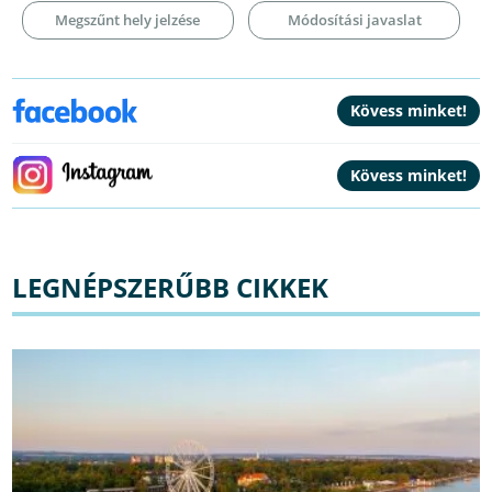
Megszűnt hely jelzése
Módosítási javaslat
LEGNÉPSZERŰBB CIKKEK