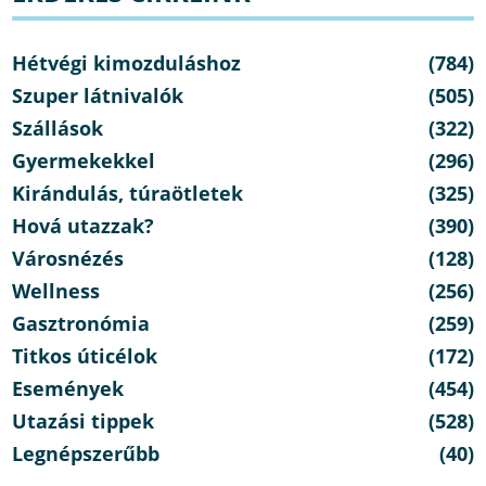
Hétvégi kimozduláshoz
(784)
Szuper látnivalók
(505)
Szállások
(322)
Gyermekekkel
(296)
Kirándulás, túraötletek
(325)
Hová utazzak?
(390)
Városnézés
(128)
Wellness
(256)
Gasztronómia
(259)
Titkos úticélok
(172)
Események
(454)
Utazási tippek
(528)
Legnépszerűbb
(40)