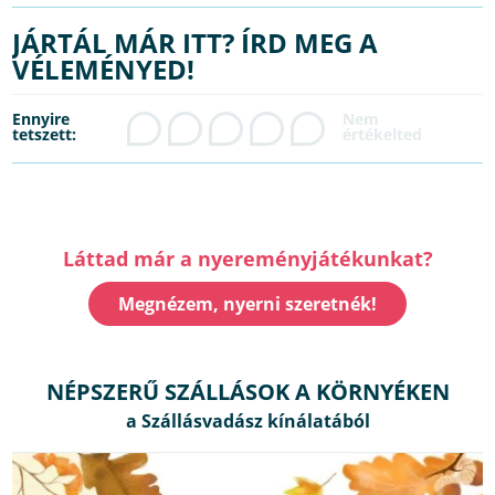
JÁRTÁL MÁR ITT? ÍRD MEG A
VÉLEMÉNYED!
Ennyire
tetszett:
Láttad már a nyereményjátékunkat?
Megnézem, nyerni szeretnék!
NÉPSZERŰ SZÁLLÁSOK A KÖRNYÉKEN