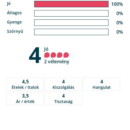
Jó
100%
Átlagos
0%
Gyenge
0%
Szörnyű
0%
4
Jó
2 vélemény
4,5
4
4
Ételek / Italok
Kiszolgálás
Hangulat
3,5
4
Ár / érték
Tisztaság