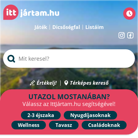
Játék
Dicsőségfal
Listáim
Értékelj!
Térképes kereső
UTAZOL MOSTANÁBAN?
Válassz az IttJártam.hu segítségével!
2-3 éjszaka
Nyugdíjasoknak
Wellness
Tavasz
Családoknak