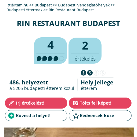
IttJártam.hu
>>
Budapest
>>
Budapesti vendéglátóhelyek
>>
Budapesti éttermek
>>
Rin Restaurant Budapest
RIN RESTAURANT BUDAPEST
4
2
értékelés
$
$
$
$
486. helyezett
Hely jellege
a 5205
budapesti étterem
közül
étterem