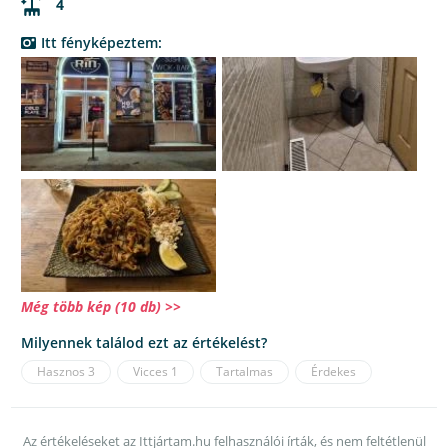
4
Itt fényképeztem:
Még több kép (10 db) >>
Milyennek találod ezt az értékelést?
Hasznos
3
Vicces
1
Tartalmas
Érdekes
Az értékeléseket az Ittjártam.hu felhasználói írták, és nem feltétlenül