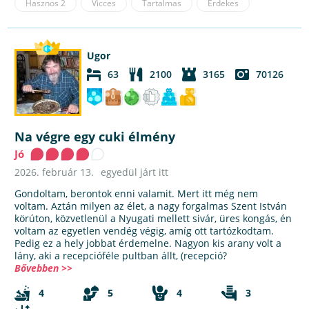
Hasznos
2
Vicces
Tartalmas
Érdekes
Ugor
63
2100
3165
70126
Na végre egy cuki élmény
Jó
2026. február 13.
egyedül járt itt
Gondoltam, berontok enni valamit. Mert itt még nem
voltam. Aztán milyen az élet, a nagy forgalmas Szent István
körúton, közvetlenül a Nyugati mellett sivár, üres kongás, én
voltam az egyetlen vendég végig, amíg ott tartózkodtam.
Pedig ez a hely jobbat érdemelne. Nagyon kis arany volt a
lány, aki a recepcióféle pultban állt, (recepció?
Bővebben >>
4
5
4
3