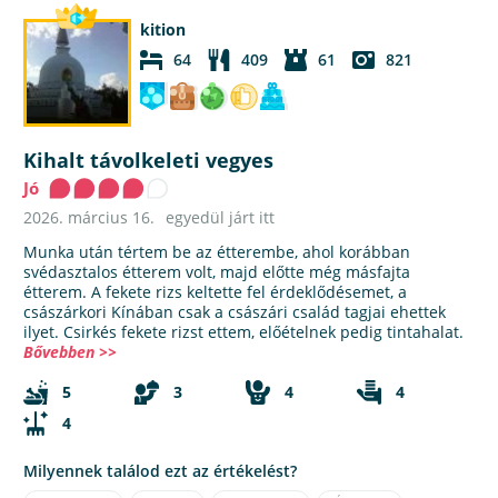
kition
64
409
61
821
Kihalt távolkeleti vegyes
Jó
2026. március 16.
egyedül járt itt
Munka után tértem be az étterembe, ahol korábban
svédasztalos étterem volt, majd előtte még másfajta
étterem. A fekete rizs keltette fel érdeklődésemet, a
császárkori Kínában csak a császári család tagjai ehettek
ilyet. Csirkés fekete rizst ettem, előételnek pedig tintahalat.
Bővebben >>
5
3
4
4
4
Milyennek találod ezt az értékelést?