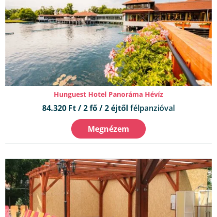
Hunguest Hotel Panoráma Hévíz
84.320 Ft / 2 fő / 2 éjtől
félpanzióval
Megnézem