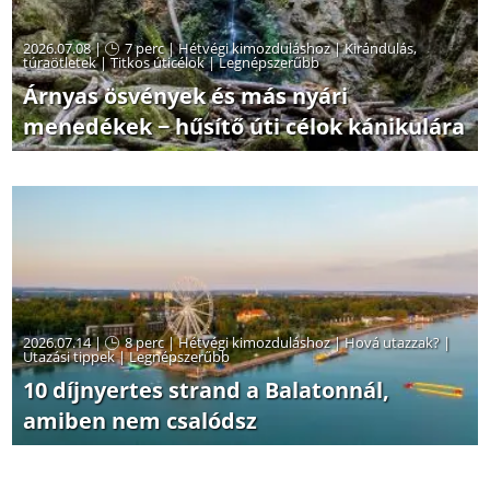
2026.07.08 |
7 perc
|
Hétvégi kimozduláshoz
|
Kirándulás,
túraötletek
|
Titkos úticélok
|
Legnépszerűbb
Árnyas ösvények és más nyári
menedékek − hűsítő úti célok kánikulára
2026.07.14 |
8 perc
|
Hétvégi kimozduláshoz
|
Hová utazzak?
|
Utazási tippek
|
Legnépszerűbb
10 díjnyertes strand a Balatonnál,
amiben nem csalódsz