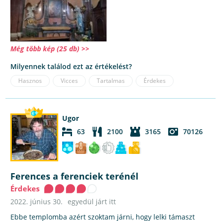
Még több kép (25 db) >>
Milyennek találod ezt az értékelést?
Hasznos
Vicces
Tartalmas
Érdekes
Ugor
63
2100
3165
70126
Ferences a ferenciek terénél
Érdekes
2022. június 30.
egyedül járt itt
Ebbe templomba azért szoktam járni, hogy lelki támaszt