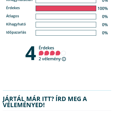
0%
Érdekes
100%
Átlagos
0%
Kihagyható
0%
Időpazarlás
0%
4
Érdekes
2 vélemény
JÁRTÁL MÁR ITT? ÍRD MEG A
VÉLEMÉNYED!