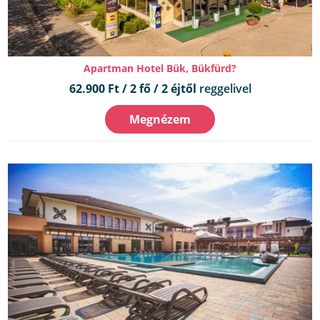
Apartman Hotel Bük, Bükfürd?
62.900 Ft / 2 fő / 2 éjtől
reggelivel
Megnézem