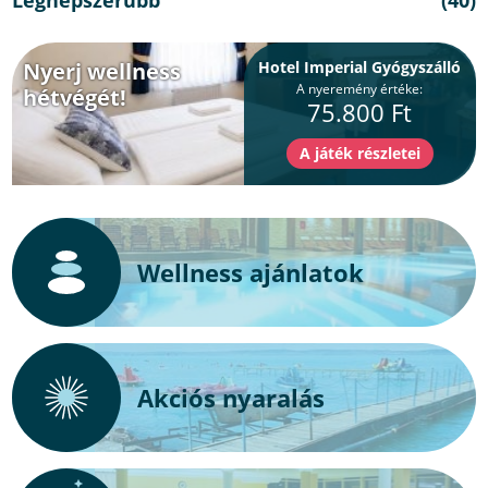
Legnépszerűbb
(40)
Nyerj wellness
Hotel Imperial Gyógyszálló
A nyeremény értéke:
hétvégét!
75.800 Ft
Wellness ajánlatok
Akciós nyaralás