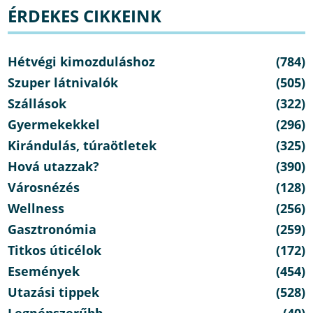
ÉRDEKES CIKKEINK
Hétvégi kimozduláshoz
(784)
Szuper látnivalók
(505)
Szállások
(322)
Gyermekekkel
(296)
Kirándulás, túraötletek
(325)
Hová utazzak?
(390)
Városnézés
(128)
Wellness
(256)
Gasztronómia
(259)
Titkos úticélok
(172)
Események
(454)
Utazási tippek
(528)