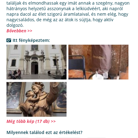
találjak és elmondhassak egy imát annak a szegény, nagyon
hátrányos helyzetű asszonynak a lelkiüdvéért, aki napról
napra dacol az élet szigorú áramlataival, és nem elég, hogy
nagycsaládos, de még az az átok is sújtja, hogy aktív
dolgozó.
Bővebben >>
Itt fényképeztem:
Még több kép (17 db) >>
Milyennek találod ezt az értékelést?