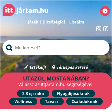
Játék
Dicsőségfal
Listáim
Értékelj!
Térképes kereső
UTAZOL MOSTANÁBAN?
Válassz az IttJártam.hu segítségével!
2-3 éjszaka
Nyugdíjasoknak
Wellness
Tavasz
Családoknak