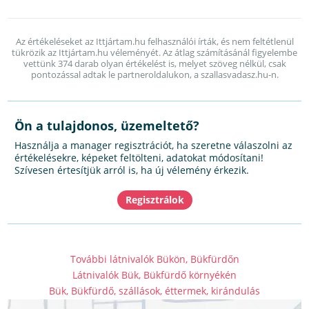
Az értékeléseket az Ittjártam.hu felhasználói írták, és nem feltétlenül
tükrözik az Ittjártam.hu véleményét. Az átlag számításánál figyelembe
vettünk 374 darab olyan értékelést is, melyet szöveg nélkül, csak
pontozással adtak le partneroldalukon, a szallasvadasz.hu-n.
Ön a tulajdonos, üzemeltető?
Használja a manager regisztrációt, ha szeretne válaszolni az
értékelésekre, képeket feltölteni, adatokat módosítani!
Szívesen értesítjük arról is, ha új vélemény érkezik.
További látnivalók Bükön, Bükfürdőn
Látnivalók Bük, Bükfürdő környékén
Bük, Bükfürdő, szállások, éttermek, kirándulás