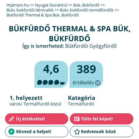
IttJártam.hu
>>
Nyugat Dunántúl
>>
Bük, Bükfürdő
>>
Büki, bükfürdői látnivalók
>>
Büki, bükfürdői termálfürdők
>>
Bükfürdő Thermal & Spa Bük, Bükfürdő
BÜKFÜRDŐ THERMAL & SPA BÜK,
BÜKFÜRDŐ
Így is ismerheted:
Bükfürdői Gyógyfürdő
4,6
389
értékelés
1. helyezett
Kategória
városi Termálfürdő közül
Termálfürdő