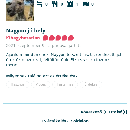
0
0
1
0
Nagyon jó hely
Kihagyhatatlan
2021. szeptember 9.
a párjával járt itt
Ajánlom mindenkinek. Nagyon tetszett, tiszta, rendezett, jól
éreztük magunkat, feltöltődtünk. Biztos vissza fogunk
menni.
Milyennek találod ezt az értékelést?
Hasznos
Vicces
Tartalmas
Érdekes
Következő
Utolsó
15 értékelés / 2 oldalon