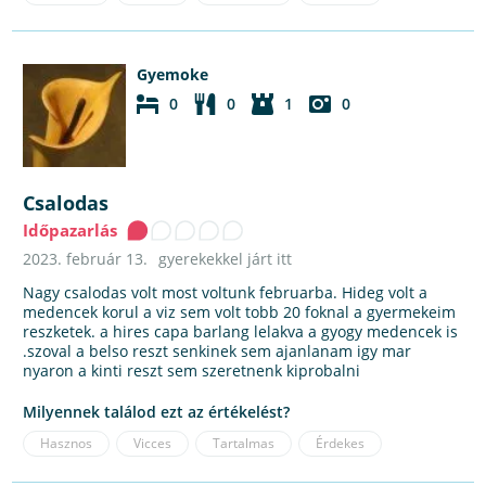
Gyemoke
0
0
1
0
Csalodas
Időpazarlás
2023. február 13.
gyerekekkel járt itt
Nagy csalodas volt most voltunk februarba. Hideg volt a
medencek korul a viz sem volt tobb 20 foknal a gyermekeim
reszketek. a hires capa barlang lelakva a gyogy medencek is
.szoval a belso reszt senkinek sem ajanlanam igy mar
nyaron a kinti reszt sem szeretnenk kiprobalni
Milyennek találod ezt az értékelést?
Hasznos
Vicces
Tartalmas
Érdekes