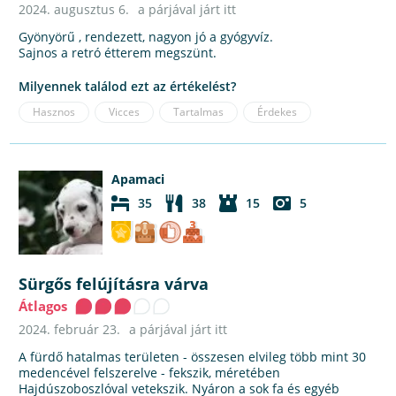
2024. augusztus 6.
a párjával járt itt
Gyönyörű , rendezett, nagyon jó a gyógyvíz.
Sajnos a retró étterem megszünt.
Milyennek találod ezt az értékelést?
Hasznos
Vicces
Tartalmas
Érdekes
Apamaci
35
38
15
5
Sürgős felújításra várva
Átlagos
2024. február 23.
a párjával járt itt
A fürdő hatalmas területen - összesen elvileg több mint 30
medencével felszerelve - fekszik, méretében
Hajdúszoboszlóval vetekszik. Nyáron a sok fa és egyéb