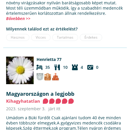
növény virágzásakor nyilván barátságosabb képet mutat.
Most téli üzemmódban működik, így a szabadtéri medencék
értelemszerűen korlátozottan állnak rendelkezésre.
Bővebben >>
Milyennek találod ezt az értékelést?
Hasznos
Vicces
Tartalmas
Érdekes
Henrietta 77
35
10
4
0
Magyarországon a legjobb
Kihagyhatatlan
2023. szeptember 3.
járt itt
Umádom a Büki fürdőt Csak ajánlani tudom 40 éve minden
évben többször elmegyek.A gyógyvizes medencék csodákra
képesek.Szép éttermek,sok program.Télen nyáron érdemes