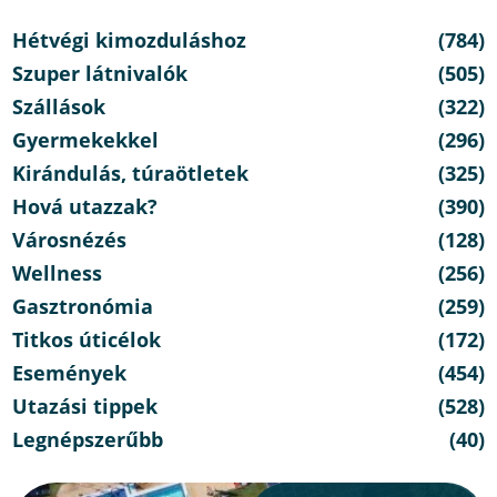
Hétvégi kimozduláshoz
(784)
Szuper látnivalók
(505)
Szállások
(322)
Gyermekekkel
(296)
Kirándulás, túraötletek
(325)
Hová utazzak?
(390)
Városnézés
(128)
Wellness
(256)
Gasztronómia
(259)
Titkos úticélok
(172)
Események
(454)
Utazási tippek
(528)
Legnépszerűbb
(40)