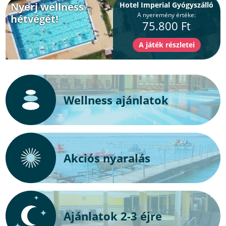
Nyerj wellness
Hotel Imperial Gyógyszálló
A nyeremény értéke:
hétvégét!
75.800 Ft
Wellness ajánlatok
Akciós nyaralás
Ajánlatok 2-3 éjre