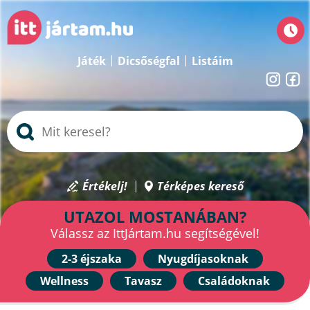
Játék
Dicsőségfal
Listáim
Értékelj!
Térképes kereső
UTAZOL MOSTANÁBAN?
Válassz az IttJártam.hu segítségével!
2-3 éjszaka
Nyugdíjasoknak
Wellness
Tavasz
Családoknak