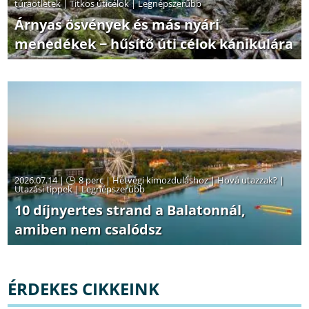
túraötletek
|
Titkos úticélok
|
Legnépszerűbb
Árnyas ösvények és más nyári
menedékek − hűsítő úti célok kánikulára
2026.07.14 |
8 perc
|
Hétvégi kimozduláshoz
|
Hová utazzak?
|
Utazási tippek
|
Legnépszerűbb
10 díjnyertes strand a Balatonnál,
amiben nem csalódsz
ÉRDEKES CIKKEINK