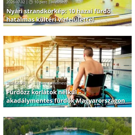
2026.07.02 |
10 perc
|
Wellness
Nyári strandkörkép: 10 hazai fürdő
hatalmas kültéri vízfelülettel
2026.04.29 |
11 perc
|
Wellness
Fürdőzz korlátok nélkül –
akadálymentes fürdők Magyarországon