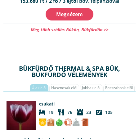
153.680 Ft / 2 fő / 3 éjtől
bőv. félpanzióval
Megnézem
Még több szállás Bükön, Bükfürdőn >>
BÜKFÜRDŐ THERMAL & SPA BÜK,
BÜKFÜRDŐ VÉLEMÉNYEK
Újak elől
Hasznosak elől
Jobbak elől
Rosszabbak elől
csukati
19
76
23
105