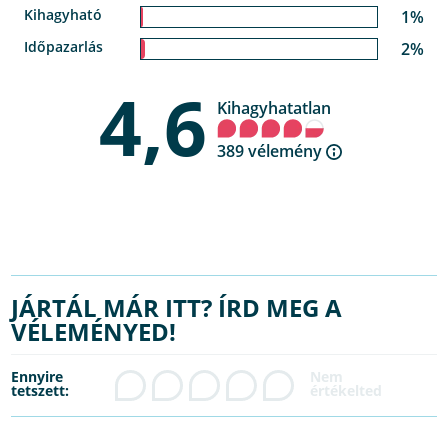
Kihagyható
1%
Időpazarlás
2%
4,6
Kihagyhatatlan
389 vélemény
JÁRTÁL MÁR ITT? ÍRD MEG A
VÉLEMÉNYED!
Ennyire
tetszett: