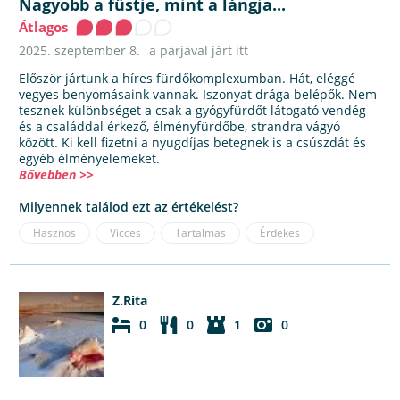
Nagyobb a füstje, mint a lángja...
Átlagos
2025. szeptember 8.
a párjával járt itt
Először jártunk a híres fürdőkomplexumban. Hát, eléggé
vegyes benyomásaink vannak. Iszonyat drága belépők. Nem
tesznek különbséget a csak a gyógyfürdőt látogató vendég
és a családdal érkező, élményfürdőbe, strandra vágyó
között. Ki kell fizetni a nyugdíjas betegnek is a csúszdát és
egyéb élményelemeket.
Bővebben >>
Milyennek találod ezt az értékelést?
Hasznos
Vicces
Tartalmas
Érdekes
Z.Rita
0
0
1
0