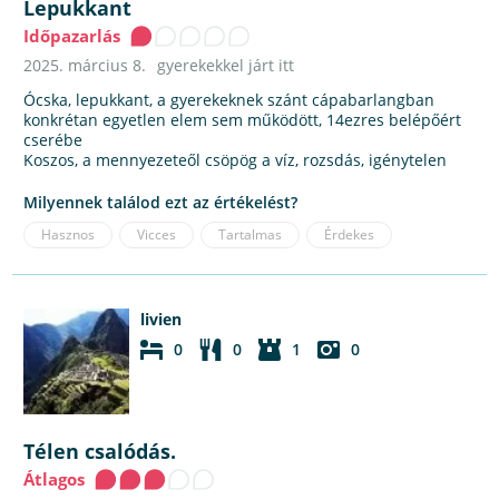
Lepukkant
Időpazarlás
2025. március 8.
gyerekekkel járt itt
Ócska, lepukkant, a gyerekeknek szánt cápabarlangban
konkrétan egyetlen elem sem működött, 14ezres belépőért
cserébe
Koszos, a mennyezeteől csöpög a víz, rozsdás, igénytelen
Milyennek találod ezt az értékelést?
Hasznos
Vicces
Tartalmas
Érdekes
livien
0
0
1
0
Télen csalódás.
Átlagos