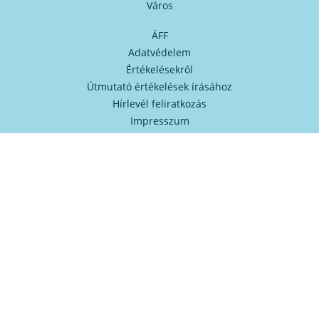
Város
ÁFF
Adatvédelem
Értékelésekről
Útmutató értékelések írásához
Hírlevél feliratkozás
Impresszum