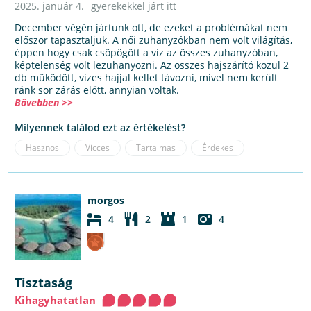
2025. január 4.
gyerekekkel járt itt
December végén jártunk ott, de ezeket a problémákat nem
először tapasztaljuk. A női zuhanyzókban nem volt világítás,
éppen hogy csak csöpögött a víz az összes zuhanyzóban,
képtelenség volt lezuhanyozni. Az összes hajszárító közül 2
db működött, vizes hajjal kellet távozni, mivel nem került
ránk sor zárás előtt, annyian voltak.
Bővebben >>
Milyennek találod ezt az értékelést?
Hasznos
Vicces
Tartalmas
Érdekes
morgos
4
2
1
4
Tisztaság
Kihagyhatatlan