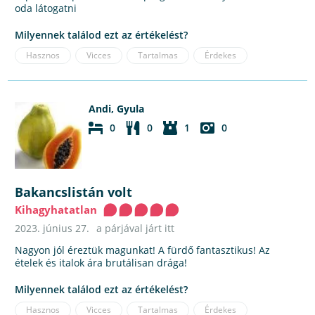
oda látogatni
Milyennek találod ezt az értékelést?
Hasznos
Vicces
Tartalmas
Érdekes
Andi, Gyula
0
0
1
0
Bakancslistán volt
Kihagyhatatlan
2023. június 27.
a párjával járt itt
Nagyon jól éreztük magunkat! A fürdő fantasztikus! Az
ételek és italok ára brutálisan drága!
Milyennek találod ezt az értékelést?
Hasznos
Vicces
Tartalmas
Érdekes