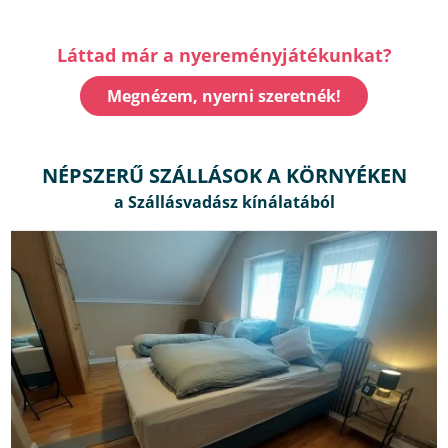
Láttad már a nyereményjátékunkat?
Megnézem, nyerni szeretnék!
NÉPSZERŰ SZÁLLÁSOK A KÖRNYÉKEN