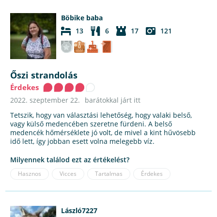
Böbike baba
13
6
17
121
Őszi strandolás
Érdekes
2022. szeptember 22.
barátokkal járt itt
Tetszik, hogy van választási lehetőség, hogy valaki belső,
vagy külső medencében szeretne fürdeni. A belső
medencék hőmérséklete jó volt, de mivel a kint hűvösebb
idő lett, így jobban esett volna melegebb víz.
Milyennek találod ezt az értékelést?
Hasznos
Vicces
Tartalmas
Érdekes
László7227