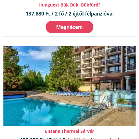
Hunguest Bük Bük, Bükfürd?
137.880 Ft / 2 fő / 2 éjtől
félpanzióval
Megnézem
Ensana Thermal Sárvár