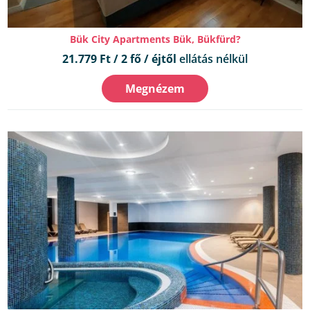
Bük City Apartments Bük, Bükfürd?
21.779 Ft / 2 fő / éjtől
ellátás nélkül
Megnézem