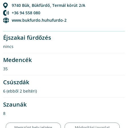
9740
Bük, Bükfürdő
,
Termál körút 2/A
+36 94 558 080
www.bukfurdo.huhufurdo-2
Éjszakai fürdőzés
nincs
Medencék
35
Csúszdák
6 (ebből 2 beltéri)
Szaunák
8
Megszűnt hely jelzése
Módosítási javaslat