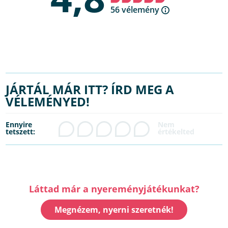
56 vélemény
JÁRTÁL MÁR ITT? ÍRD MEG A
VÉLEMÉNYED!
Ennyire
tetszett:
Láttad már a nyereményjátékunkat?
Megnézem, nyerni szeretnék!