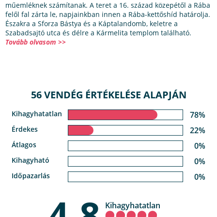
műemléknek számítanak. A teret a 16. század közepétől a Rába
felől fal zárta le, napjainkban innen a Rába-kettőshíd határolja.
Északra a Sforza Bástya és a Káptalandomb, keletre a
Szabadsajtó utca és délre a Kármelita templom található.
Tovább olvasom >>
56 VENDÉG ÉRTÉKELÉSE ALAPJÁN
Kihagyhatatlan
78%
Érdekes
22%
Átlagos
0%
Kihagyható
0%
Időpazarlás
0%
4,8
Kihagyhatatlan