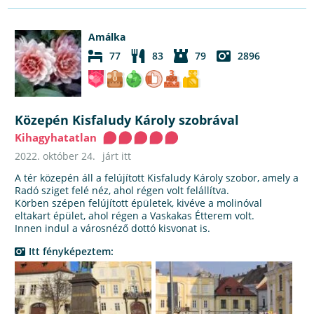
Amálka
77
83
79
2896
Közepén Kisfaludy Károly szobrával
Kihagyhatatlan
2022. október 24.
járt itt
A tér közepén áll a felújított Kisfaludy Károly szobor, amely a
Radó sziget felé néz, ahol régen volt felállítva.
Körben szépen felújított épületek, kivéve a molinóval
eltakart épület, ahol régen a Vaskakas Étterem volt.
Innen indul a városnéző dottó kisvonat is.
Itt fényképeztem: