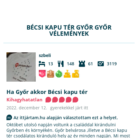
BÉCSI KAPU TÉR GYŐR GYŐR
VÉLEMÉNYEK
szbeli
13
148
61
3119
Ha Győr akkor Bécsi kapu tér
Kihagyhatatlan
2022. december 12.
gyerekekkel járt itt
Az ittjártam.hu alapján választottam ezt a helyet.
Októbet utolsó napján voltunk a családdal kirándulni
Győrben és környékén. Győr belvárosa ,illetve a Bécsi kapu
tér csodálatos kiránduló hely az év minden napján. Mi most