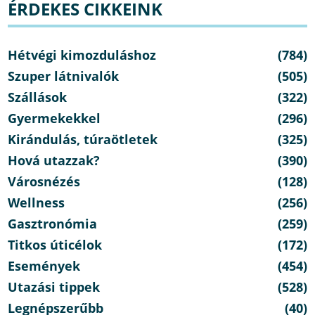
ÉRDEKES CIKKEINK
Hétvégi kimozduláshoz
(784)
Szuper látnivalók
(505)
Szállások
(322)
Gyermekekkel
(296)
Kirándulás, túraötletek
(325)
Hová utazzak?
(390)
Városnézés
(128)
Wellness
(256)
Gasztronómia
(259)
Titkos úticélok
(172)
Események
(454)
Utazási tippek
(528)
Legnépszerűbb
(40)