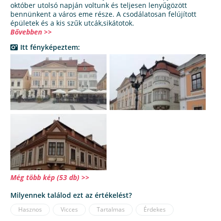
október utolsó napján voltunk és teljesen lenyűgözött
bennünkent a város eme része. A csodálatosan felújított
épületek és a kis szűk utcák,sikátotok.
Bővebben >>
Itt fényképeztem:
Még több kép (53 db) >>
Milyennek találod ezt az értékelést?
Hasznos
Vicces
Tartalmas
Érdekes