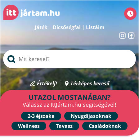
Játék
Dicsőségfal
Listáim
Értékelj!
Térképes kereső
UTAZOL MOSTANÁBAN?
Válassz az IttJártam.hu segítségével!
2-3 éjszaka
Nyugdíjasoknak
Wellness
Tavasz
Családoknak