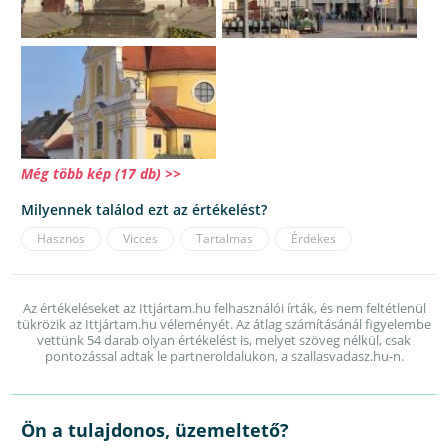
Még több kép (17 db) >>
Milyennek találod ezt az értékelést?
Hasznos
Vicces
Tartalmas
Érdekes
Az értékeléseket az Ittjártam.hu felhasználói írták, és nem feltétlenül
tükrözik az Ittjártam.hu véleményét. Az átlag számításánál figyelembe
vettünk 54 darab olyan értékelést is, melyet szöveg nélkül, csak
pontozással adtak le partneroldalukon, a szallasvadasz.hu-n.
Ön a tulajdonos, üzemeltető?