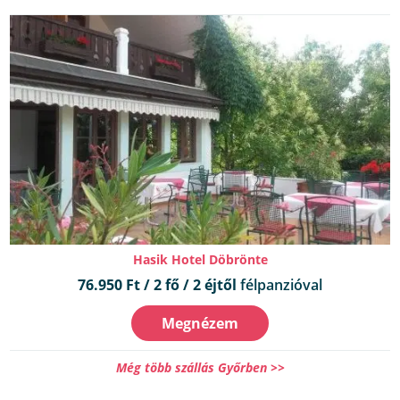
Hasik Hotel Döbrönte
76.950 Ft / 2 fő / 2 éjtől
félpanzióval
Megnézem
Még több szállás Győrben >>