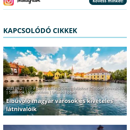
KAPCSOLÓDÓ CIKKEK
2023.09.21 |
7 perc
|
Hétvégi kimozduláshoz
|
Szuper látnivalók
|
Szállások
|
Városnézés
|
Utazási tippek
Elbűvölő magyar városok és kivételes
látnivalóik