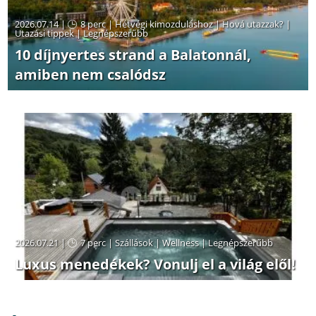
2026.07.14 |
8 perc
|
Hétvégi kimozduláshoz
|
Hová utazzak?
|
Utazási tippek
|
Legnépszerűbb
10 díjnyertes strand a Balatonnál,
amiben nem csalódsz
2026.07.21 |
7 perc
|
Szállások
|
Wellness
|
Legnépszerűbb
Luxus menedékek? Vonulj el a világ elől!