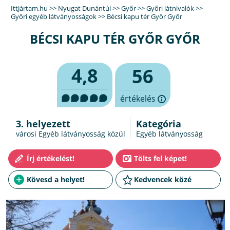
IttJártam.hu
>>
Nyugat Dunántúl
>>
Győr
>>
Győri látnivalók
>>
Győri egyéb látványosságok
>>
Bécsi kapu tér Győr Győr
BÉCSI KAPU TÉR GYŐR GYŐR
4,8
56
értékelés
3. helyezett
Kategória
városi Egyéb látványosság közül
Egyéb látványosság