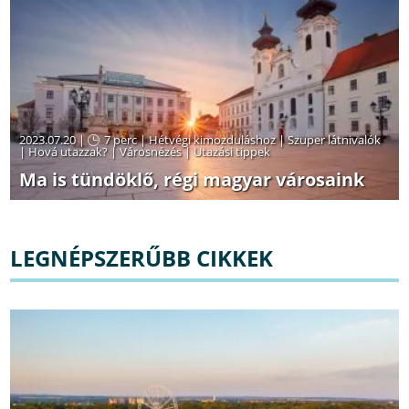
2023.07.20 |
7 perc
|
Hétvégi kimozduláshoz
|
Szuper látnivalók
|
Hová utazzak?
|
Városnézés
|
Utazási tippek
Ma is tündöklő, régi magyar városaink
LEGNÉPSZERŰBB CIKKEK