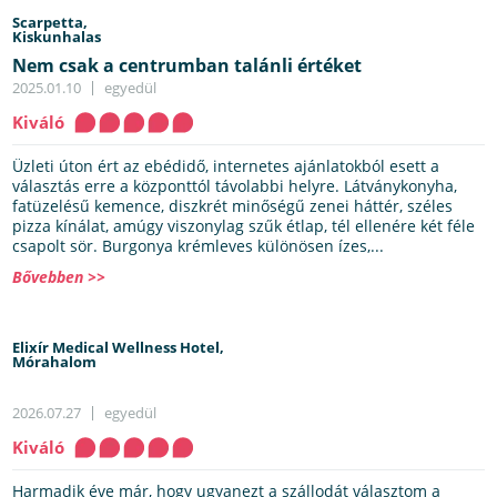
Scarpetta,
Kiskunhalas
Nem csak a centrumban talánli értéket
2025.01.10
egyedül
Kiváló
Üzleti úton ért az ebédidő, internetes ajánlatokból esett a
választás erre a központtól távolabbi helyre. Látványkonyha,
fatüzelésű kemence, diszkrét minőségű zenei háttér, széles
pizza kínálat, amúgy viszonylag szűk étlap, tél ellenére két féle
csapolt sör. Burgonya krémleves különösen ízes,...
Bővebben >>
Elixír Medical Wellness Hotel,
Mórahalom
2026.07.27
egyedül
Kiváló
Harmadik éve már, hogy ugyanezt a szállodát választom a