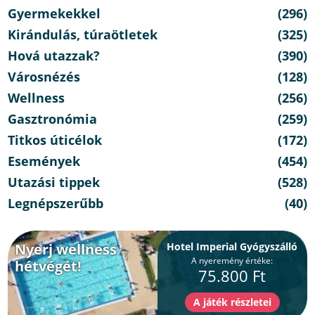
Gyermekekkel
(296)
Kirándulás, túraötletek
(325)
Hová utazzak?
(390)
Városnézés
(128)
Wellness
(256)
Gasztronómia
(259)
Titkos úticélok
(172)
Események
(454)
Utazási tippek
(528)
Legnépszerűbb
(40)
Nyerj wellness
Hotel Imperial Gyógyszálló
A nyeremény értéke:
hétvégét!
75.800 Ft