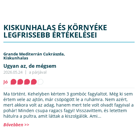
KISKUNHALAS ÉS KÖRNYÉKE
LEGFRISSEBB ÉRTÉKELÉSEI
Grande Mediterrán Cukrászda,
Kiskunhalas
Ugyan az, de mégsem
2026.05.24
a párjával
Jó
Ma történt. Kehelyben kértem 3 gombóc fagylaltot. Még ki sem
értem vele az ajtón, már csöpögött le a ruhámra. Nem azért,
mert akkora volt az adag, hanem mert tele volt olvadt fagyival a
pohár! Minden csupa ragacs fagyi! Visszavittem, és letettem
hátulra a pultra, amit láttak a kiszolgálók. Ami...
Bővebben >>