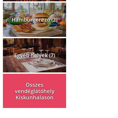
Hamburgerező (2)
Egyéb helyek (7)
Összes
vendéglátóhely
Kiskunhalason