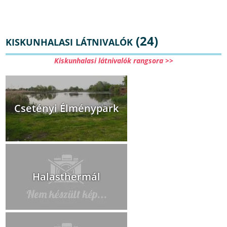
(24)
KISKUNHALASI LÁTNIVALÓK
Kiskunhalasi látnivalók rangsora >>
Csetényi Élménypark
Halasthermál