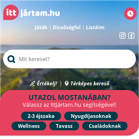
Játék
Dicsőségfal
Listáim
Értékelj!
Térképes kereső
UTAZOL MOSTANÁBAN?
Válassz az IttJártam.hu segítségével!
2-3 éjszaka
Nyugdíjasoknak
Wellness
Tavasz
Családoknak