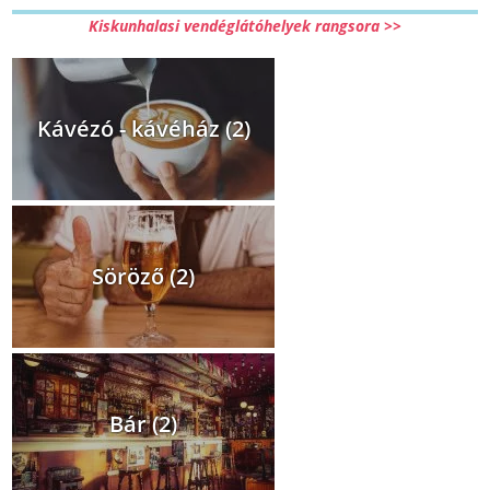
Kiskunhalasi vendéglátóhelyek rangsora >>
Kávézó - kávéház (2)
Söröző (2)
Bár (2)