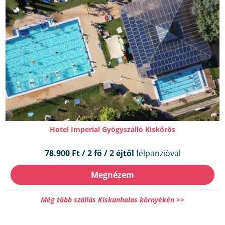
Hotel Imperial Gyógyszálló Kiskőrös
78.900 Ft / 2 fő / 2 éjtől
félpanzióval
Megnézem
Még több szállás Kiskunhalas környékén >>