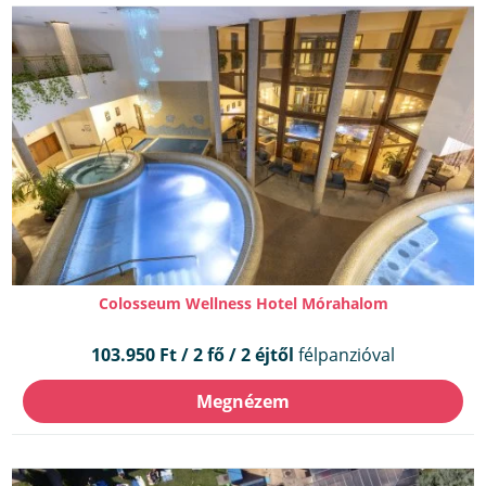
Colosseum Wellness Hotel Mórahalom
103.950 Ft / 2 fő / 2 éjtől
félpanzióval
Megnézem