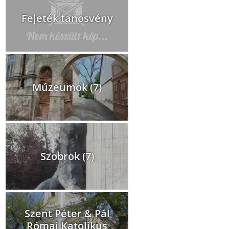
Fejeték tanösvény
Múzeumok (7)
Szobrok (7)
Szent Péter & Pál
Római Katolikus