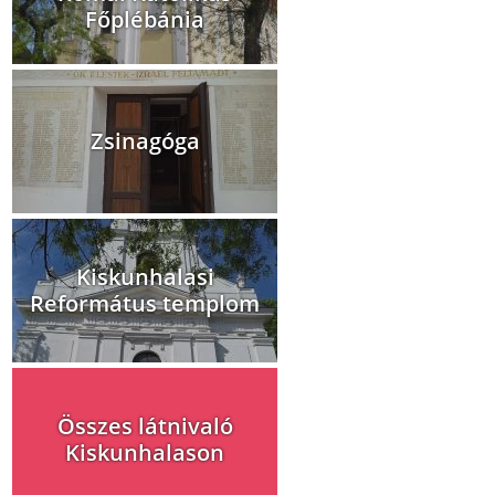
Főplébánia
Zsinagóga
Kiskunhalasi
Református templom
Összes látnivaló
Kiskunhalason