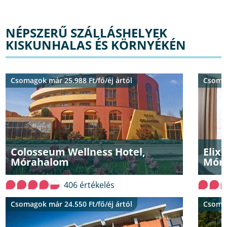
NÉPSZERŰ SZÁLLÁSHELYEK
KISKUNHALAS ÉS KÖRNYÉKÉN
Csomagok már 25.988 Ft/fő/éj ártól
Csomag
Colosseum Wellness Hotel,
Elix
Mórahalom
Mór
406 értékelés
Csomagok már 24.550 Ft/fő/éj ártól
Csomag