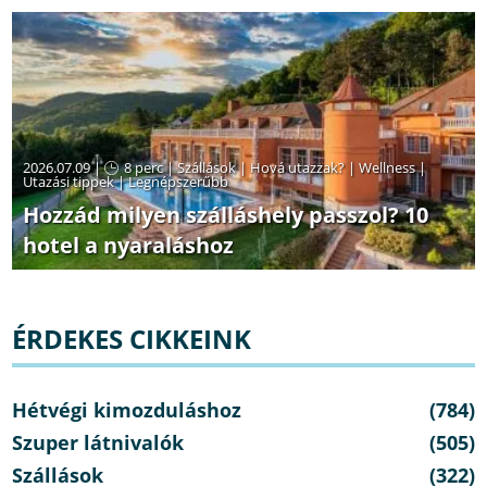
2026.07.09 |
8 perc
|
Szállások
|
Hová utazzak?
|
Wellness
|
Utazási tippek
|
Legnépszerűbb
Hozzád milyen szálláshely passzol? 10
hotel a nyaraláshoz
ÉRDEKES CIKKEINK
Hétvégi kimozduláshoz
(784)
Szuper látnivalók
(505)
Szállások
(322)