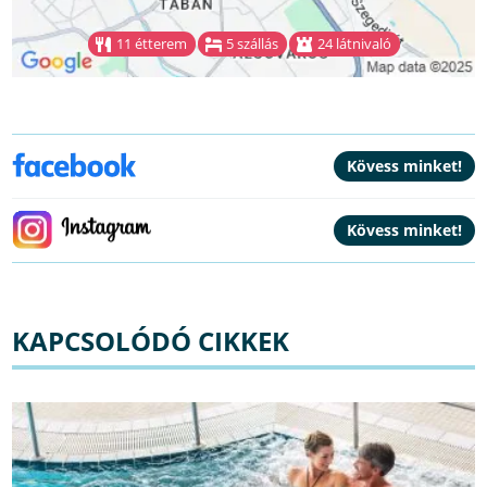
11 étterem
5 szállás
24 látnivaló
KAPCSOLÓDÓ CIKKEK