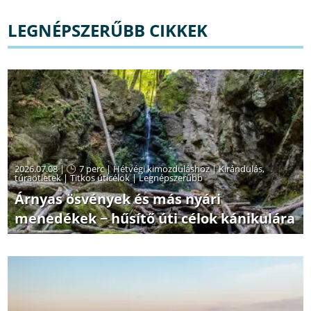
LEGNÉPSZERŰBB CIKKEK
2026.07.08 |
7 perc
|
Hétvégi kimozduláshoz
|
Kirándulás,
túraötletek
|
Titkos úticélok
|
Legnépszerűbb
Árnyas ösvények és más nyári
menedékek − hűsítő úti célok kánikulára