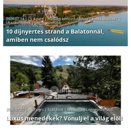
2026.07.14 |
8 perc
|
Hétvégi kimozduláshoz
|
Hová utazzak?
|
Utazási tippek
|
Legnépszerűbb
10 díjnyertes strand a Balatonnál,
amiben nem csalódsz
2026.07.21 |
7 perc
|
Szállások
|
Wellness
|
Legnépszerűbb
Luxus menedékek? Vonulj el a világ elől!