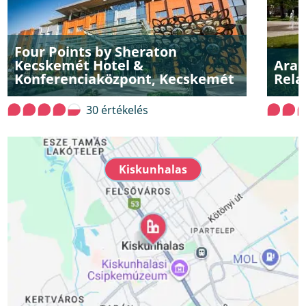
Four Points by Sheraton
Kecskemét Hotel &
Aran
Konferenciaközpont, Kecskemét
Rela
30 értékelés
Kiskunhalas