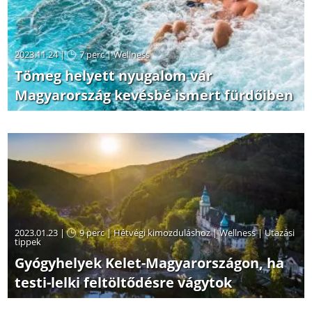
2023.11.24 |
7 perc
|
Wellness
Tömeg helyett nyugalom vár
Magyarország kevésbé ismert fürdőiben
2023.01.23 |
9 perc
|
Hétvégi kimozduláshoz
|
Wellness
|
Utazási
tippek
Gyógyhelyek Kelet-Magyarországon, ha
testi-lelki feltöltődésre vágytok