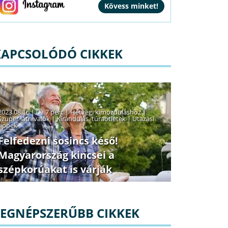
KAPCSOLÓDÓ CIKKEK
2023.08.16 |
7 perc
|
Hétvégi kimozduláshoz
|
Szuper látnivalók
|
Kirándulás, túraötletek
|
Utazási
tippek
Felfedezni sosincs késő!
Magyarország kincsei a
szépkorúakat is várják
LEGNÉPSZERŰBB CIKKEK