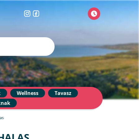
k
Wellness
Tavasz
knak
as
HALAS