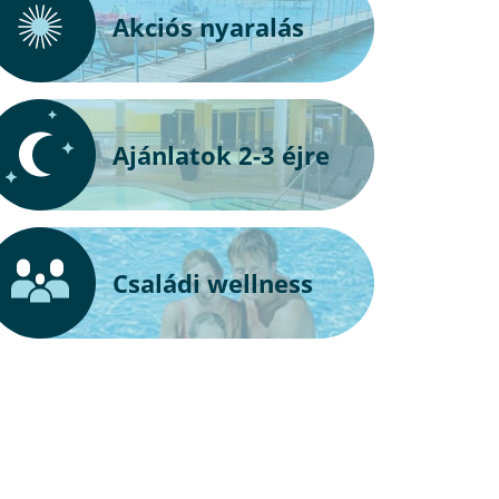
Akciós nyaralás
Ajánlatok 2-3 éjre
Családi wellness