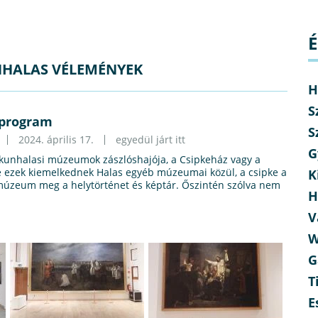
É
HALAS VÉLEMÉNYEK
H
S
 program
S
2024. április 17.
egyedül járt itt
G
skunhalasi múzeumok zászlóshajója, a Csipkeház vagy a
ezek kiemelkednek Halas egyéb múzeumai közül, a csipke a
K
 múzeum meg a helytörténet és képtár. Őszintén szólva nem
H
V
W
G
T
E