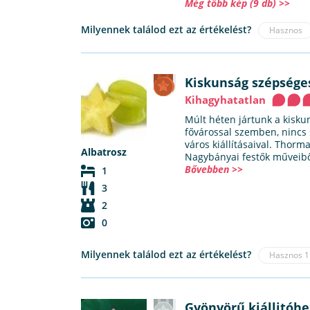
Még több kép (9 db) >>
Milyennek találod ezt az értékelést?
Hasznos
Kiskunság szépség
Kihagyhatatlan
Múlt héten jártunk a kisk
fővárossal szemben, nincs 
város kiállításaival. Thorma
Albatrosz
Nagybányai festők műveiből
Bővebben >>
1
3
2
0
Milyennek találod ezt az értékelést?
Hasznos
1
Gyönyörű kiállitóhe