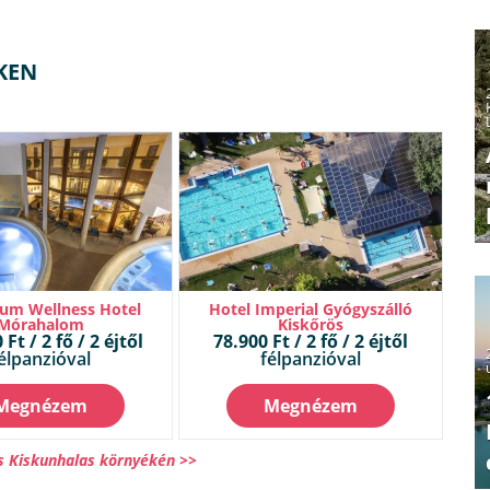
KEN
um Wellness Hotel
Hotel Imperial Gyógyszálló
Mórahalom
Kiskőrös
Ft / 2 fő / 2 éjtől
78.900 Ft / 2 fő / 2 éjtől
élpanzióval
félpanzióval
Megnézem
Megnézem
s Kiskunhalas környékén >>