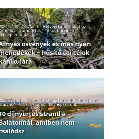
2026.07.08 |
7 perc
|
Hétvégi kimozduláshoz
|
Kirándulás, túraötletek
|
Titkos úticélok
|
Legnépszerűbb
Árnyas ösvények és más nyári
menedékek − hűsítő úti célok
kánikulára
2026.07.14 |
8 perc
|
Hétvégi kimozduláshoz
|
Hová
utazzak?
|
Utazási tippek
|
Legnépszerűbb
10 díjnyertes strand a
Balatonnál, amiben nem
csalódsz