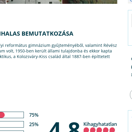
NHALAS BEMUTATKOZÁSA
lyi református gimnázium gyűjteményéből, valamint Révész
m volt, 1950-ben került állami tulajdonba és ekkor kapta
tikus, a Kolozsváry-Kiss család által 1887-ben építtetett
75%
4,8
Kihagyhatatlan
25%