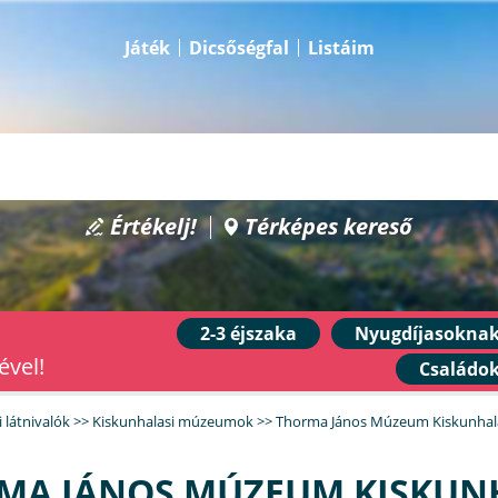
Játék
Dicsőségfal
Listáim
Értékelj!
Térképes kereső
2-3 éjszaka
Nyugdíjasokna
ével!
Családo
 látnivalók
>>
Kiskunhalasi múzeumok
>>
Thorma János Múzeum Kiskunhal
MA JÁNOS MÚZEUM KISKUN