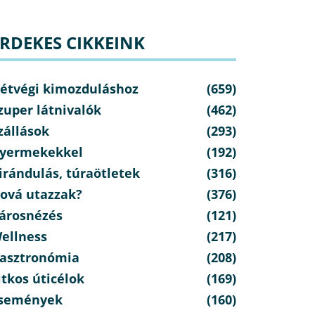
RDEKES CIKKEINK
étvégi kimozduláshoz
(659)
zuper látnivalók
(462)
zállások
(293)
yermekekkel
(192)
irándulás, túraötletek
(316)
ová utazzak?
(376)
árosnézés
(121)
ellness
(217)
asztronómia
(208)
itkos úticélok
(169)
semények
(160)