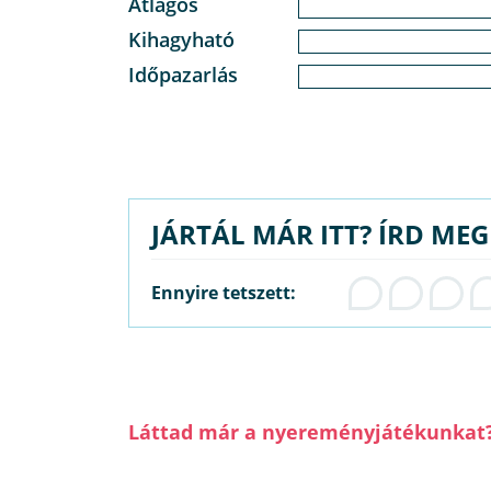
Átlagos
Kihagyható
Időpazarlás
JÁRTÁL MÁR ITT? ÍRD ME
Ennyire tetszett:
Láttad már a nyereményjátékunkat