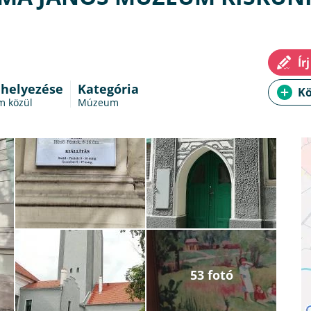
 helyezése
Kategória
m közül
Múzeum
53 fotó