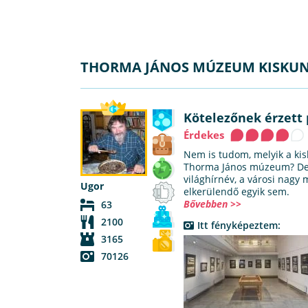
THORMA JÁNOS MÚZEUM KISKUN
Kötelezőnek érzett
Érdekes
Nem is tudom, melyik a ki
Thorma János múzeum? De 
világhírnév, a városi nagy
Ugor
elkerülendő egyik sem.
Bővebben >>
63
2100
Itt fényképeztem:
3165
70126