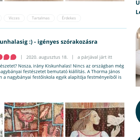
U
L
Vicces
Tartalmas
Érdekes
unhalasig :) - igényes szórakozásra
2020. augusztus 18.
a párjával járt itt
észetet? Nosza, irány Kiskunhalas! Nincs az országban még
 nagybányai festészetet bemutató kiállítás. A Thorma János
 nagybányai festőiskola egyik alapítója festményeiből is