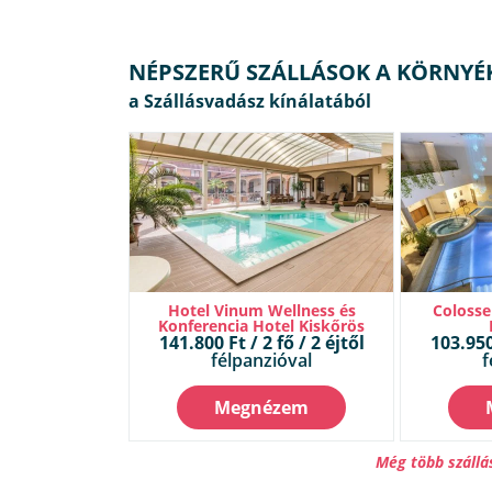
NÉPSZERŰ SZÁLLÁSOK A KÖRNYÉ
Hotel Vinum Wellness és
Colosse
Konferencia Hotel Kiskőrös
141.800 Ft / 2 fő / 2 éjtől
103.950 
félpanzióval
f
Megnézem
Még több szállá