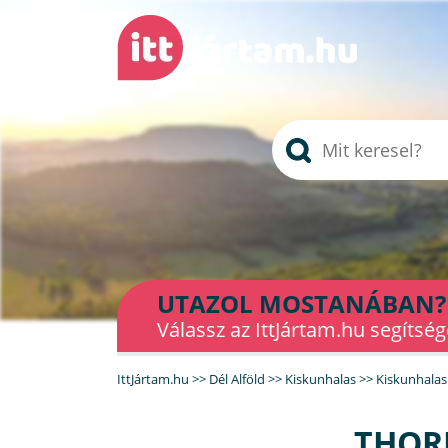
UTAZOL MOSTANÁBAN?
Válassz az IttJártam.hu segítség
IttJártam.hu
>>
Dél Alföld
>>
Kiskunhalas
>>
Kiskunhalasi
THOR