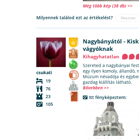
Még több kép (38 db) >>
Milyennek találod ezt az értékelést?
Hasznos
Nagybányától - Kisk
vágyóknak
Kihagyhatatlan
Szereted a nagybányai fest
egy ilyen komoly, állandó,
csukati
Múzum névadója és egyben a
19
gazdag kiállítás látható.
Bővebben >>
76
23
Itt fényképeztem:
105