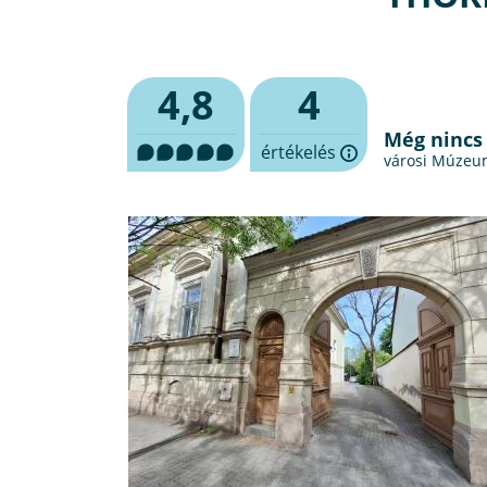
4,8
4
Még nincs
értékelés
városi Múzeu