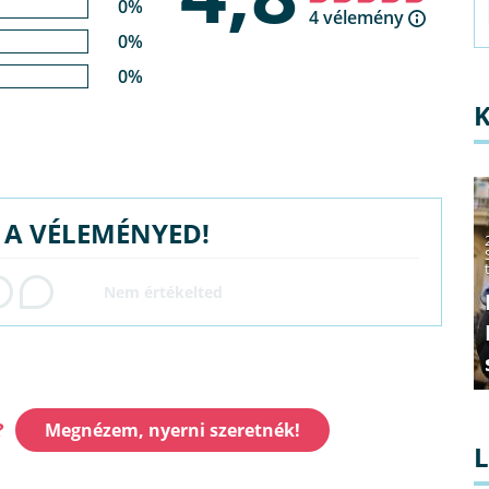
0%
4 vélemény
0%
0%
G A VÉLEMÉNYED!
?
Megnézem, nyerni szeretnék!