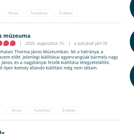
Vicces
Tartalmas
Érdekes
es múzeuma
2020. augusztus 15.
a párjával járt itt
unhalasi Thorma János Múzeumban. Mi a hátránya, a
szem előtt. Jelenlegi kiállításai egyenrangúak bármely nagy
 János, és a nagybányai festők kiállítása lélegzetelállító.
 ilyen komoly állandó kiállítást még nem láttam.
Vicces
Tartalmas
Érdekes
ly