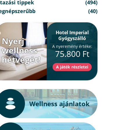
tazási tippek
(494)
egnépszerűbb
(40)
Hotel Imperial
Gyógyszálló
Nyerj
A nyeremény értéke:
wellness
75.800 Ft
hétvégét!
Wellness ajánlatok