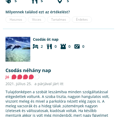
5
5
5
Milyennek találod ezt az értékelést?
Hasznos
Vicces
Tartalmas
Érdekes
Csodás öt nap
2
0
0
0
Csodás néhány nap
Jó
2021. július 25.
a párjával járt itt
Tulajdonképen a szobát leszámítva minden szolgáltatással
elégedettek voltunk. A szoba tiszta, nagyon hangulatos volt,
viszont meleg és mivel a parkolóra nézett elég zajos is. A
meleg vacsorák és a hideg tálak ,sütemények nagyon
ízletesek és változatosak, kiadósak voltak. Ha később
mentünk akkor is volt még mindenből, mert nagy figyelmet