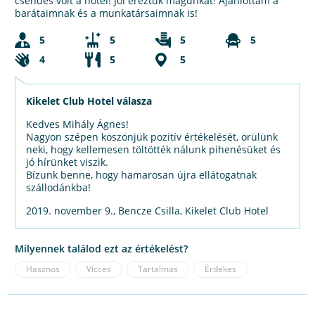
csendes volt a hotel! Jól éreztük magunkat! Ajánlottam a
barátaimnak és a munkatársaimnak is!
5
5
5
5
4
5
5
Kikelet Club Hotel válasza
Kedves Mihály Ágnes!
Nagyon szépen köszönjük pozitív értékelését, örülünk
neki, hogy kellemesen töltötték nálunk pihenésüket és
jó hírünket viszik.
Bízunk benne, hogy hamarosan újra ellátogatnak
szállodánkba!
2019. november 9., Bencze Csilla, Kikelet Club Hotel
Milyennek találod ezt az értékelést?
Hasznos
Vicces
Tartalmas
Érdekes