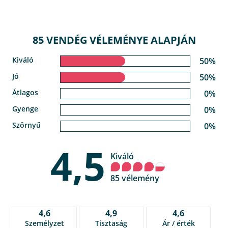
85 VENDÉG VÉLEMÉNYE ALAPJÁN
Kiváló
50%
Jó
50%
Átlagos
0%
Gyenge
0%
Szörnyű
0%
4,5
Kiváló
85 vélemény
4,6
4,9
4,6
Személyzet
Tisztaság
Ár / érték