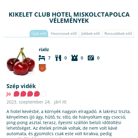
KIKELET CLUB HOTEL MISKOLCTAPOLCA
VÉLEMÉNYEK
Újak elől
Hasznosak elől
Jobbak elől
Rosszabbak elől
rializ
7
0
0
0
Szép vidék
Jó
2023. szeptember 24.
járt itt
A hotel kevésbé, a környék nagyon elragadó. A lakrész tiszta,
kényelmes (Jó ágy, hűtő, tv, stb), de hiányoltam egy csocsó,
ping-pong asztal, terasz, ilyesmi szállón belüli időtöltési
lehetőséget. Az ételek prímák voltak, de nem volt kávé
automata, és gyümölcs csak este volt kirakva, pedig