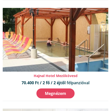
Hajnal Hotel Mezôkövesd
70.400 Ft / 2 fő / 2 éjtől
félpanzióval
Megnézem