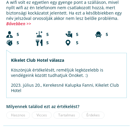
A wifi volt ez egyetlen egy gyenge pont a szálláson, mivel
nyílt wifi az én telefonom nem csatlakozott hozzá, mert
biztonsági kockázatot jelentett. Ha ezt a későbbiekben egy
név jelszóval orvosolják akkor nem lesz belőle probléma.
Bővebben >>
5
5
5
5
5
5
5
Kikelet Club Hotel válasza
Köszönjük értékelését, reméljük legközelebb is
vendégeink között tudhatjuk Önöket. :)
2023. július 20., Kerekesné Kalupka Fanni, Kikelet Club
Hotel
Milyennek találod ezt az értékelést?
Hasznos
Vicces
Tartalmas
Érdekes