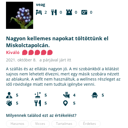
veag
2
0
0
0
Nagyon kellemes napokat töltöttünk el
Miskolctapolcán.
Kiváló
2021. október 8.
a párjával járt itt
A szállás és az ellátás nagyon jó. A mi szobánkból a kilátást
sajnos nem lehetett élvezni, mert egy másik szobára nézett
az ablakunk. A wifit nem használtuk, a wellness részleget az
idő rövidsége miatt nem tudtuk igénybe venni.
5
5
4
5
5
5
5
Milyennek találod ezt az értékelést?
Hasznos
Vicces
Tartalmas
Érdekes