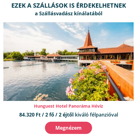
EZEK A SZÁLLÁSOK IS ÉRDEKELHETNEK
Hunguest Hotel Panoráma Hévíz
84.320 Ft / 2 fő / 2 éjtől
kiváló félpanzióval
Megnézem