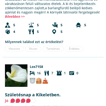
várakozáson felüli változatos ételek. A ki és bejelentkezés
zökkenőmentesen zajlott,a barlangfürdő belépő kedves
ajánlat és nagyon megéri! A környék látnivalói fergetegesek!
Bővebben >>
5
5
5
5
4
5
5
Milyennek találod ezt az értékelést?
Hasznos
Vicces
Tartalmas
Érdekes
Los7158
16
7
1
0
Születésnap a Kikeletben.
Jó