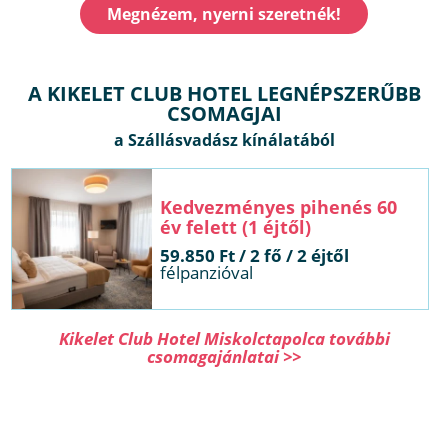
Megnézem, nyerni szeretnék!
A KIKELET CLUB HOTEL LEGNÉPSZERŰBB
CSOMAGJAI
pihenés 60 év felett (1 éjtől)
 / 2 éjtől
félpanzióval
Kikelet Club Hotel Miskolctapolca további
csomagajánlatai >>