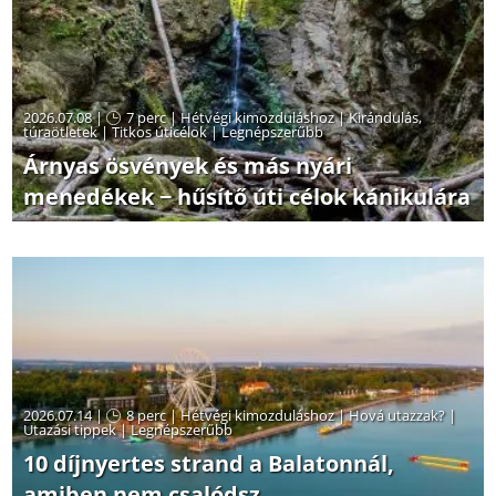
2026.07.08 |
7 perc
|
Hétvégi kimozduláshoz
|
Kirándulás,
túraötletek
|
Titkos úticélok
|
Legnépszerűbb
Árnyas ösvények és más nyári
menedékek − hűsítő úti célok kánikulára
2026.07.14 |
8 perc
|
Hétvégi kimozduláshoz
|
Hová utazzak?
|
Utazási tippek
|
Legnépszerűbb
10 díjnyertes strand a Balatonnál,
amiben nem csalódsz