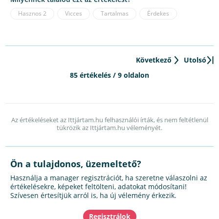
Hasznos
2
Vicces
Tartalmas
Érdekes
Következő
Utolsó
85 értékelés / 9 oldalon
Az értékeléseket az Ittjártam.hu felhasználói írták, és nem feltétlenül
tükrözik az Ittjártam.hu véleményét.
Ön a tulajdonos, üzemeltető?
Használja a manager regisztrációt, ha szeretne válaszolni az
értékelésekre, képeket feltölteni, adatokat módosítani!
Szívesen értesítjük arról is, ha új vélemény érkezik.