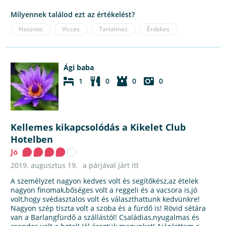
Milyennek találod ezt az értékelést?
Hasznos
Vicces
Tartalmas
Érdekes
Ági baba
1
0
0
0
Kellemes kikapcsolódás a Kikelet Club
Hotelben
Jó
2019. augusztus 19.
a párjával járt itt
A személyzet nagyon kedves volt és segítőkész,az ételek
nagyon finomak,bőséges volt a reggeli és a vacsora is,jó
volt,hogy svédasztalos volt és választhattunk kedvünkre!
Nagyon szép tiszta volt a szoba és a fürdő is! Rövid sétára
van a Barlangfürdő a szállástól! Családias,nyugalmas és