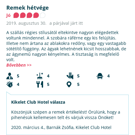
Remek hétvége
Jó
2019. augusztus 30.
a párjával járt itt
A szállás régies stílusától eltekintve nagyon elégedettek
voltunk mindennel. A szobára ráférne egy kis felújítás.
Illetve nem ártana az ablakokra redőny, vagy egy vastagabb
sötétítő függöny. Az ágyak lehetnének kicsit hosszabbak, de
az ágynemű nagyon kényelmes. A tisztaság is megfelelő
volt.
Bővebben >>
5
4
5
4
4
5
5
Kikelet Club Hotel válasza
Köszönjük szépen a remek értékelést! Örülünk, hogy a
pihenésük kellemesen telt és várjuk vissza Önöket!
2020. március 4., Barnák Zsófia, Kikelet Club Hotel