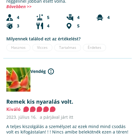
reggelinél jobban esett volna.
Bővebben >>
4
5
4
4
3
4
5
Milyennek találod ezt az értékelést?
Hasznos
Vicces
Tartalmas
Érdekes
Vendég
Remek kis nyaralás volt.
Kiváló
2023. július 16.
a párjával járt itt
A teljes kiszolgálás a személyzet az ezek mind mind csodás
volt es kifogástalan! ! ! Nincs amibe belekötnék ezen a téren!