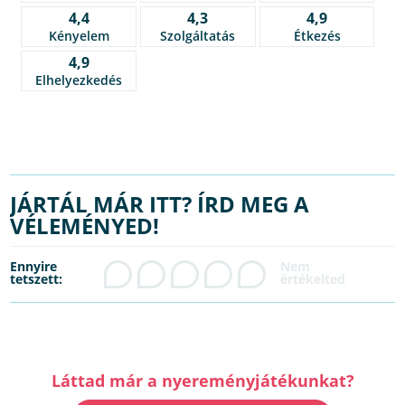
4,4
4,3
4,9
Kényelem
Szolgáltatás
Étkezés
4,9
Elhelyezkedés
JÁRTÁL MÁR ITT? ÍRD MEG A
VÉLEMÉNYED!
Ennyire
tetszett:
Láttad már a nyereményjátékunkat?