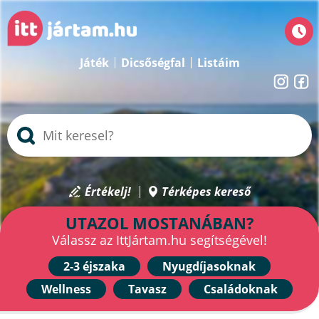
Játék
Dicsőségfal
Listáim
Értékelj!
Térképes kereső
UTAZOL MOSTANÁBAN?
Válassz az IttJártam.hu segítségével!
2-3 éjszaka
Nyugdíjasoknak
Wellness
Tavasz
Családoknak