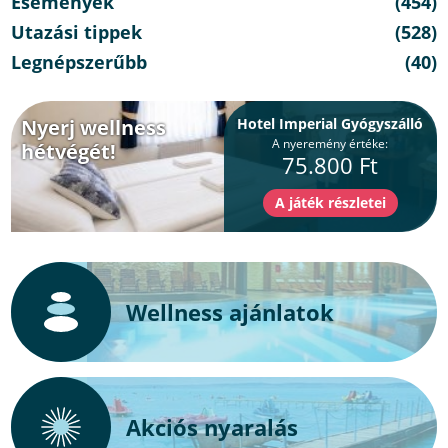
Események
(454)
Utazási tippek
(528)
Legnépszerűbb
(40)
Nyerj wellness
Hotel Imperial Gyógyszálló
A nyeremény értéke:
hétvégét!
75.800 Ft
Wellness ajánlatok
Akciós nyaralás