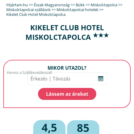
IttJártam.hu
>>
Észak Magyarország
>>
Bükk
>>
Miskolctapolca
>>
Miskolctapolcai szállások
>>
Miskolctapolcai hotelek
>>
Kikelet Club Hotel Miskolctapolca
KIKELET CLUB HOTEL
★★★
MISKOLCTAPOLCA
MIKOR UTAZOL?
4,5
85