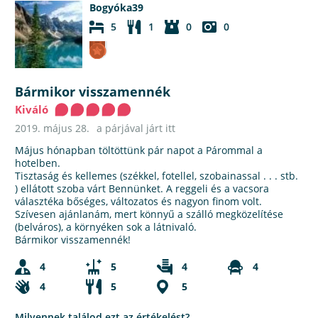
Bogyóka39
5
1
0
0
Bármikor visszamennék
Kiváló
2019. május 28.
a párjával járt itt
Május hónapban töltöttünk pár napot a Párommal a
hotelben.
Tisztaság és kellemes (székkel, fotellel, szobainassal . . . stb.
) ellátott szoba várt Bennünket. A reggeli és a vacsora
választéka bőséges, változatos és nagyon finom volt.
Szívesen ajánlanám, mert könnyű a szálló megközelítése
(belváros), a környéken sok a látnivaló.
Bármikor visszamennék!
4
5
4
4
4
5
5
Milyennek találod ezt az értékelést?