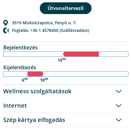
3519
Miskolctapolca
,
Fenyő u. 7.
Foglalás: +36 1 4578450 (Szállásvadász)
Bejelentkezés
00
15
Kijelentkezés
00
00
6
10
Wellness szolgáltatások
Internet
Szép kártya elfogadás