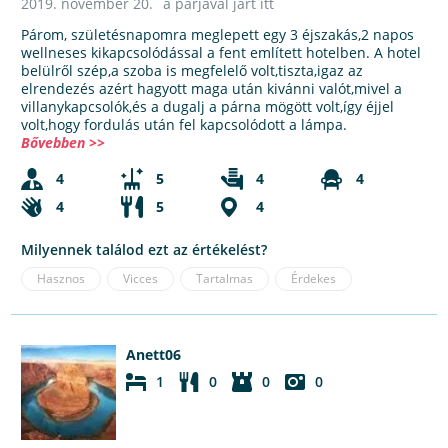
2019. november 20.
a párjával járt itt
Párom, születésnapomra meglepett egy 3 éjszakás,2 napos
wellneses kikapcsolódással a fent említett hotelben. A hotel
belülről szép,a szoba is megfelelő volt,tiszta,igaz az
elrendezés azért hagyott maga után kivánni valót,mivel a
villanykapcsolók,és a dugalj a párna mögött volt,így éjjel
volt,hogy fordulás után fel kapcsolódott a lámpa.
Bővebben >>
4
5
4
4
4
5
4
Milyennek találod ezt az értékelést?
Hasznos
Vicces
Tartalmas
Érdekes
Anett06
1
0
0
0