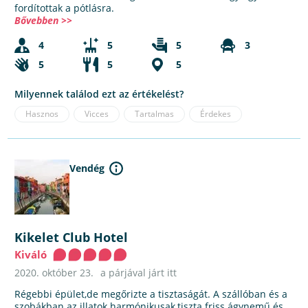
fordítottak a pótlásra.
Bővebben >>
4
5
5
3
5
5
5
Milyennek találod ezt az értékelést?
Hasznos
Vicces
Tartalmas
Érdekes
Vendég
Kikelet Club Hotel
Kiváló
2020. október 23.
a párjával járt itt
Régebbi épület,de megőrizte a tisztaságát. A szállóban és a
szobákban az illatok harmónikusak,tiszta friss ágynemű és