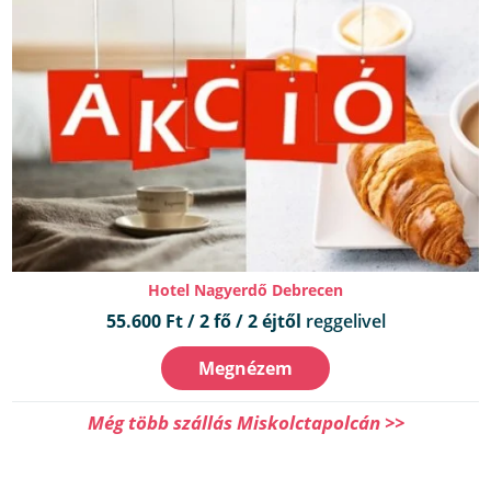
Hotel Nagyerdő Debrecen
55.600 Ft / 2 fő / 2 éjtől
reggelivel
Megnézem
Még több szállás Miskolctapolcán >>