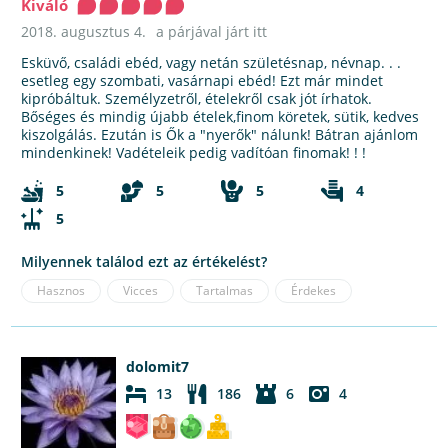
Kiváló
2018. augusztus 4.
a párjával járt itt
Esküvő, családi ebéd, vagy netán születésnap, névnap. . .
esetleg egy szombati, vasárnapi ebéd! Ezt már mindet
kipróbáltuk. Személyzetről, ételekről csak jót írhatok.
Bőséges és mindig újabb ételek,finom köretek, sütik, kedves
kiszolgálás. Ezután is Ők a "nyerők" nálunk! Bátran ajánlom
mindenkinek! Vadételeik pedig vadítóan finomak! ! !
5
5
5
4
5
Milyennek találod ezt az értékelést?
Hasznos
Vicces
Tartalmas
Érdekes
dolomit7
13
186
6
4