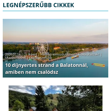
LEGNÉPSZERŰBB CIKKEK
2026.07.14 |
8 perc
|
Hétvégi kimozduláshoz
|
Hová utazzak?
|
Utazási tippek
|
Legnépszerűbb
10 díjnyertes strand a Balatonnál,
amiben nem csalódsz