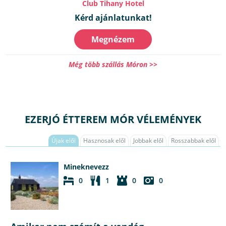
Club Tihany Hotel
Kérd ajánlatunkat!
Megnézem
Még több szállás Móron >>
EZERJÓ ÉTTEREM MÓR VÉLEMÉNYEK
Újak elől
Hasznosak elől
Jobbak elől
Rosszabbak elől
Mineknevezz
0
1
0
0