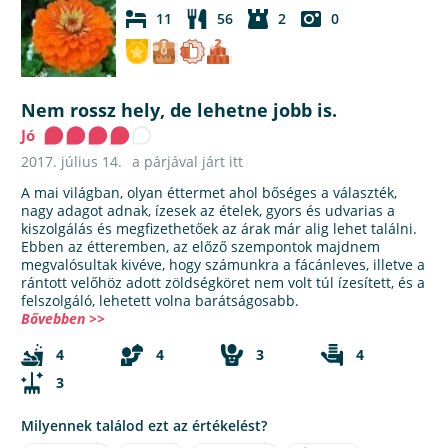
11
56
2
0
Nem rossz hely, de lehetne jobb is.
Jó
2017. július 14.
a párjával járt itt
A mai világban, olyan éttermet ahol bőséges a választék,
nagy adagot adnak, ízesek az ételek, gyors és udvarias a
kiszolgálás és megfizethetőek az árak már alig lehet találni.
Ebben az étteremben, az előző szempontok majdnem
megvalósultak kivéve, hogy számunkra a fácánleves, illetve a
rántott velőhöz adott zöldségköret nem volt túl ízesített, és a
felszolgáló, lehetett volna barátságosabb.
Bővebben >>
4
4
3
4
3
Milyennek találod ezt az értékelést?