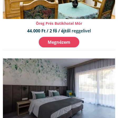
Öreg Prés Butikhotel Mór
44.000 Ft / 2 fő / éjtől
reggelivel
Megnézem