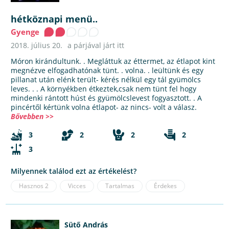
hétköznapi menü..
Gyenge
2018. július 20.
a párjával járt itt
Móron kirándultunk. . Megláttuk az éttermet, az étlapot kint
megnézve elfogadhatónak tünt. . volna. . leültünk és egy
pillanat után elénk terült- kérés nélkül egy tál gyümölcs
leves. . . A környékben étkeztek,csak nem tünt fel hogy
mindenki rántott húst és gyümölcslevest fogyasztott. . A
pincértől kértünk volna étlapot- az nincs- volt a válasz.
Bővebben >>
3
2
2
2
3
Milyennek találod ezt az értékelést?
Hasznos
2
Vicces
Tartalmas
Érdekes
Sütő András