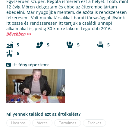
Egyszerűen szuper. Régóta ismerem ezt a helyet. Több, mint
12 évig Móron dolgoztam és ebbe az étterembe jártam
ebédelni. Már nyugdíjba mentem, de azóta is rendszeresen
felkeresem. Volt munkatársakkal, baráti társasággal jövünk
itt össze és rendszeresen itt tartjuk a családi ünnepi
alkalmakat is, pedig 30 km-re lakom. Legutóbb 2016.
Bővebben >>
5
5
5
5
5
Itt fényképeztem:
Milyennek találod ezt az értékelést?
Hasznos
Vicces
Tartalmas
Érdekes