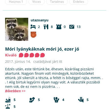
Hasznos
1
Vicces
Tartalmas
Érdekes
utazoanyu
2
8
0
13
Móri lyánykáknak móri jó, ezer jó
Kiváló
2017. június 14.
családjával járt itt
Edzés után, este tértünk be, éhesen, kizárólag pizzázni
akartunk. Nagyon finom volt mindegyik, különbözőeket
ettünk. Jól sikerült a tészta, a feltét is bőséggel rajta, mmm. .
. ! Alig bírtuk legyűrni olyan nagy volt. A választék pizzából
nem sok, de ez nem is pizzéria. . .
Bővebben >>
5
5
4
5
5