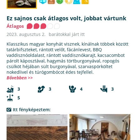
Ez sajnos csak átlagos volt, jobbat vártunk
Átlagos
2023. augusztus 2.
barátokkal járt itt
Klasszikus magyar konyhát visznek, kínálnak többek között
tatárbifszteket, rántott velőt, fácánlevest, BBQ
vaddisznóoldalast, rántott vaddisznókarajt, kacsacombot
párolt káposztával, hagymás törtburgonyával, ropogós
csülköt héjában sült burgonyával, szarvaspörköltet
nokedlivel és túrógombócot édes tejfellel.
Bővebben >>
3
3
4
3
5
Itt fényképeztem: