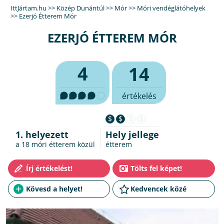
IttJártam.hu
>>
Közép Dunántúl
>>
Mór
>>
Móri vendéglátóhelyek
>>
Ezerjó Étterem Mór
EZERJÓ ÉTTEREM MÓR
4
14
értékelés
$
$
$
$
1. helyezett
Hely jellege
a 18
móri étterem
közül
étterem