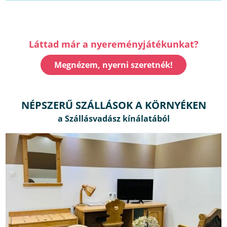
Láttad már a nyereményjátékunkat?
Megnézem, nyerni szeretnék!
NÉPSZERŰ SZÁLLÁSOK A KÖRNYÉKEN