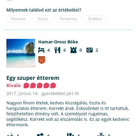
Milyennek találod ezt az értékelést?
Hasznos
Vicces
Tartalmas
Érdekes
Hamar-Orosz Böbe
4
6
0
2
Egy szuper étterem
Kiváló
2017. június 14.
gyerekekkel járt itt
Nagyon finom ételek, kedves kiszolgálás, tiszta és
hangulatos étterem. Korrekt árak. Esküvőnket is itt tartottuk,
felejthetetlen élmény volt. A személyzet rugalmas,
segítőkész. Korrekt volt az elszámolás is. Ez az egyik kedvenc
éttermünk.