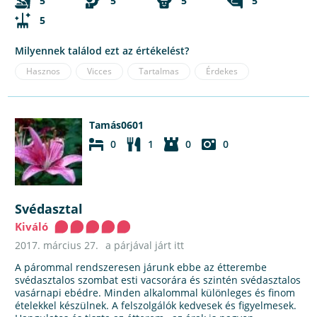
5
5
5
5
5
Milyennek találod ezt az értékelést?
Hasznos
Vicces
Tartalmas
Érdekes
Tamás0601
0
1
0
0
Svédasztal
Kiváló
2017. március 27.
a párjával járt itt
A párommal rendszeresen járunk ebbe az étterembe
svédasztalos szombat esti vacsorára és szintén svédasztalos
vasárnapi ebédre. Minden alkalommal különleges és finom
ételekkel készülnek. A felszolgálók kedvesek és figyelmesek.