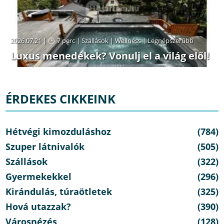
2026.07.21 |
7 perc
|
Szállások
|
Wellness
|
Legnépszerűbb
Luxus menedékek? Vonulj el a világ elől!
ÉRDEKES CIKKEINK
Hétvégi kimozduláshoz
(784)
Szuper látnivalók
(505)
Szállások
(322)
Gyermekekkel
(296)
Kirándulás, túraötletek
(325)
Hová utazzak?
(390)
Városnézés
(128)