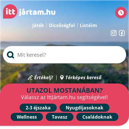
Játék
Dicsőségfal
Listáim
Értékelj!
Térképes kereső
UTAZOL MOSTANÁBAN?
Válassz az IttJártam.hu segítségével!
2-3 éjszaka
Nyugdíjasoknak
Wellness
Tavasz
Családoknak