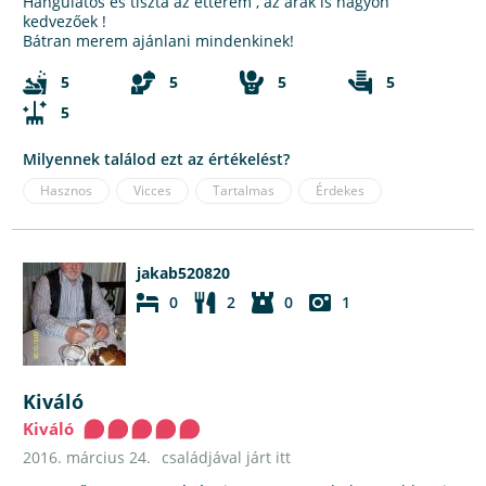
Hangulatos és tiszta az étterem , az árak is nagyon
kedvezőek !
Bátran merem ajánlani mindenkinek!
5
5
5
5
5
Milyennek találod ezt az értékelést?
Hasznos
Vicces
Tartalmas
Érdekes
jakab520820
0
2
0
1
Kiváló
Kiváló
2016. március 24.
családjával járt itt