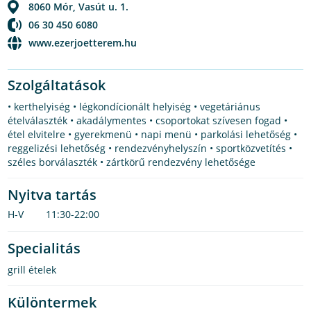
8060
Mór
,
Vasút u. 1.
06 30 450 6080
www.ezerjoetterem.hu
Szolgáltatások
• kerthelyiség • légkondícionált helyiség • vegetáriánus
ételválaszték • akadálymentes • csoportokat szívesen fogad •
étel elvitelre • gyerekmenü • napi menü • parkolási lehetőség •
reggelizési lehetőség • rendezvényhelyszín • sportközvetítés •
széles borválaszték • zártkörű rendezvény lehetősége
Nyitva tartás
H-V
11:30-22:00
Specialitás
grill ételek
Különtermek