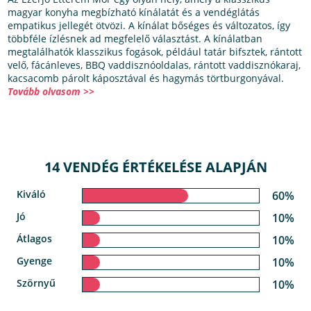
magyar konyha megbízható kínálatát és a vendéglátás
empatikus jellegét ötvözi. A kínálat bőséges és változatos, így
többféle ízlésnek ad megfelelő választást. A kínálatban
megtalálhatók klasszikus fogások, például tatár bifsztek, rántott
velő, fácánleves, BBQ vaddisznóoldalas, rántott vaddisznókaraj,
kacsacomb párolt káposztával és hagymás törtburgonyával.
Tovább olvasom >>
14 VENDÉG ÉRTÉKELÉSE ALAPJÁN
Kiváló
60%
Jó
10%
Átlagos
10%
Gyenge
10%
Szörnyű
10%