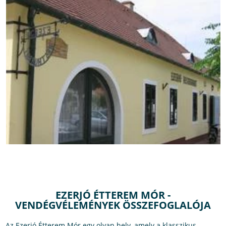
EZERJÓ ÉTTEREM MÓR -
VENDÉGVÉLEMÉNYEK ÖSSZEFOGLALÓJA
Az Ezerjó Étterem Mór egy olyan hely, amely a klasszikus