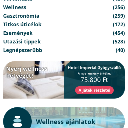
Wellness
(256)
Gasztronómia
(259)
Titkos úticélok
(172)
Események
(454)
Utazási tippek
(528)
Legnépszerűbb
(40)
Nyerj wellness
Hotel Imperial Gyógyszálló
A nyeremény értéke:
hétvégét!
75.800 Ft
Wellness ajánlatok