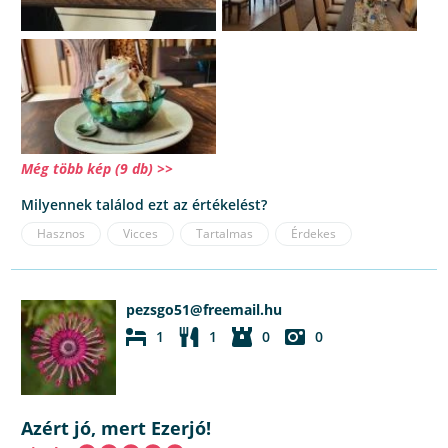
Még több kép (9 db) >>
Milyennek találod ezt az értékelést?
Hasznos
Vicces
Tartalmas
Érdekes
pezsgo51@freemail.hu
1
1
0
0
Azért jó, mert Ezerjó!