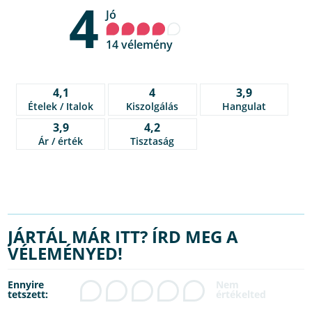
4
Jó
14 vélemény
4,1
4
3,9
Ételek / Italok
Kiszolgálás
Hangulat
3,9
4,2
Ár / érték
Tisztaság
JÁRTÁL MÁR ITT? ÍRD MEG A
VÉLEMÉNYED!
Ennyire
tetszett: