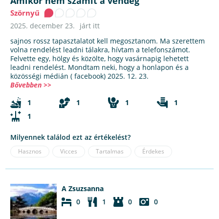
Amikor nem számít a vendég
Szörnyű
2025. december 23.
járt itt
sajnos rossz tapasztalatot kell megosztanom. Ma szerettem
volna rendelést leadni tálakra, hívtam a telefonszámot.
Felvette egy, hölgy és közölte, hogy vasárnapig lehetett
leadni rendelést. Mondtam neki, hogy a honlapon és a
közösségi médián ( facebook) 2025. 12. 23.
Bővebben >>
1
1
1
1
1
Milyennek találod ezt az értékelést?
Hasznos
Vicces
Tartalmas
Érdekes
A Zsuzsanna
0
1
0
0