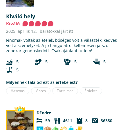
Kiváló hely
Kiváló
2025. április 12.
barátokkal járt itt
Finomak voltak az ételek, bőséges volt a választék, kedves
volt a személyzet. A jó hangulatról kellemesen játszó
zenekar gondoskodott. Csak ajánlani tudom!
5
5
5
5
5
Milyennek találod ezt az értékelést?
Hasznos
Vicces
Tartalmas
Érdekes
DEndre
59
4611
8
36380