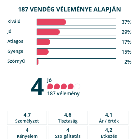
187 VENDÉG VÉLEMÉNYE ALAPJÁN
Kiváló
37%
Jó
29%
Átlagos
17%
Gyenge
15%
Szörnyű
2%
4
Jó
187 vélemény
4,7
4,6
4,1
Személyzet
Tisztaság
Ár / érték
4
4
4,2
Kényelem
Szolgáltatás
Étkezés