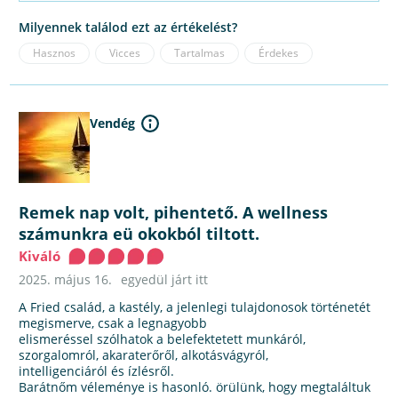
Milyennek találod ezt az értékelést?
Hasznos
Vicces
Tartalmas
Érdekes
Vendég
Remek nap volt, pihentető. A wellness
számunkra eü okokból tiltott.
Kiváló
2025. május 16.
egyedül járt itt
A Fried család, a kastély, a jelenlegi tulajdonosok történetét
megismerve, csak a legnagyobb
elismeréssel szólhatok a belefektetett munkáról,
szorgalomról, akaraterőről, alkotásvágyról,
intelligenciáról és ízlésről.
Barátnőm véleménye is hasonló. örülünk, hogy megtaláltuk