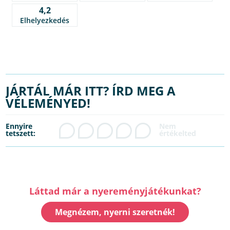
4,2
Elhelyezkedés
JÁRTÁL MÁR ITT? ÍRD MEG A
VÉLEMÉNYED!
Ennyire
tetszett:
Láttad már a nyereményjátékunkat?
Megnézem, nyerni szeretnék!