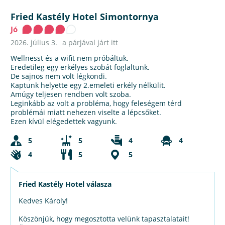
Fried Kastély Hotel Simontornya
Jó
2026. július 3.
a párjával járt itt
Wellnesst és a wifit nem próbáltuk.
Eredetileg egy erkélyes szobát foglaltunk.
De sajnos nem volt légkondi.
Kaptunk helyette egy 2.emeleti erkély nélkülit.
Amúgy teljesen rendben volt szoba.
Leginkább az volt a probléma, hogy feleségem térd
problémái miatt nehezen viselte a lépcsőket.
Ezen kívül elégedettek vagyunk.
5
5
4
4
4
5
5
Fried Kastély Hotel válasza
Kedves Károly!
Köszönjük, hogy megosztotta velünk tapasztalatait!