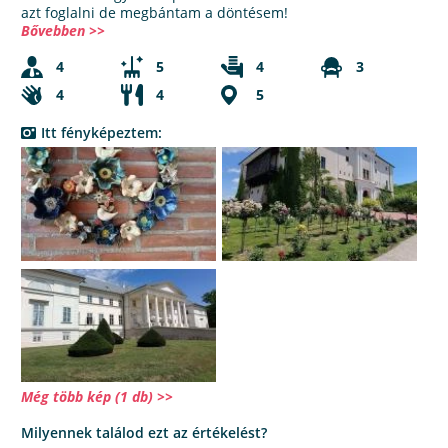
azt foglalni de megbántam a döntésem!
Bővebben >>
4
5
4
3
4
4
5
Itt fényképeztem:
Még több kép (1 db) >>
Milyennek találod ezt az értékelést?