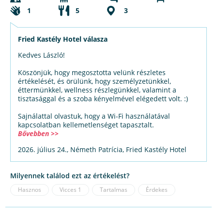
1
5
3
Fried Kastély Hotel válasza
Kedves László!
Köszönjük, hogy megosztotta velünk részletes
értékelését, és örülünk, hogy személyzetünkkel,
éttermünkkel, wellness részlegünkkel, valamint a
tisztasággal és a szoba kényelmével elégedett volt. :)
Sajnálattal olvastuk, hogy a Wi-Fi használatával
kapcsolatban kellemetlenséget tapasztalt.
Bővebben >>
2026. július 24., Németh Patrícia, Fried Kastély Hotel
Milyennek találod ezt az értékelést?
Hasznos
Vicces
1
Tartalmas
Érdekes