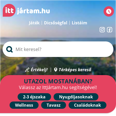
Játék
Dicsőségfal
Listáim
Értékelj!
Térképes kereső
UTAZOL MOSTANÁBAN?
Válassz az IttJártam.hu segítségével!
2-3 éjszaka
Nyugdíjasoknak
Wellness
Tavasz
Családoknak