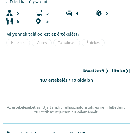
a Fried kastélyszállót.
5
5
4
5
5
5
Milyennek találod ezt az értékelést?
Hasznos
Vicces
Tartalmas
Érdekes
Következő
Utolsó
187 értékelés / 19 oldalon
Az értékeléseket az Ittjártam.hu felhasználói írták, és nem feltétlenül
tükrözik az Ittjártam.hu véleményét.