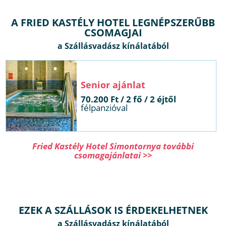
A FRIED KASTÉLY HOTEL LEGNÉPSZERŰBB
CSOMAGJAI
ajánlat
 / 2 fő / 2 éjtől
félpanzióval
Fried Kastély Hotel Simontornya további
csomagajánlatai >>
EZEK A SZÁLLÁSOK IS ÉRDEKELHETNEK