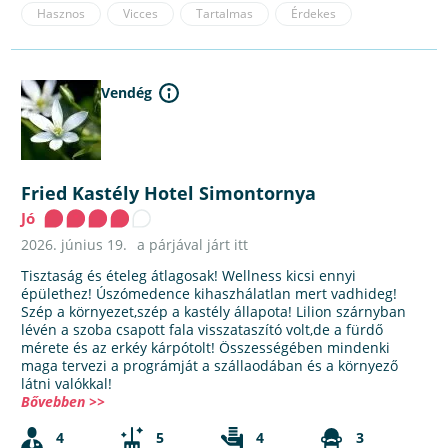
Hasznos
Vicces
Tartalmas
Érdekes
Vendég
Fried Kastély Hotel Simontornya
Jó
2026. június 19.
a párjával járt itt
Tisztaság és ételeg átlagosak! Wellness kicsi ennyi
épülethez! Úszómedence kihaszhálatlan mert vadhideg!
Szép a környezet,szép a kastély állapota! Lilion szárnyban
lévén a szoba csapott fala visszataszító volt,de a fürdő
mérete és az erkéy kárpótolt! Összességében mindenki
maga tervezi a prográmját a szállaodában és a környező
látni valókkal!
Bővebben >>
4
5
4
3