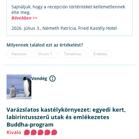
Sajnáljuk, hogy a recepción történteket kellemetlennek
élte meg.
Bővebben >>
2026. július 3., Németh Patrícia, Fried Kastély Hotel
Milyennek találod ezt az értékelést?
Hasznos
Vicces
1
Tartalmas
Érdekes
Vendég
Varázslatos kastélykörnyezet: egyedi kert,
labirintusszerű utak és emlékezetes
Buddha-program
Kiváló