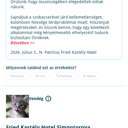
Örülünk, hogy összességében elégedettek voltak
nálunk.
Sajnáljuk a szobacserével járó kellemetlenséget,
különösen felesége térdproblémái miatt. Köszönjük
megértésüket, és bízunk benne, hogy egy következő
alkalommal még kényelmesebb elhelyezést tudunk
biztosítani Önöknek.
Bővebben >>
2026. július 5., N. Patrícia, Fried Kastély Hotel
Milyennek találod ezt az értékelést?
Hasznos
Vicces
Tartalmas
Érdekes
Vendég
Fried Kastély Hotel Simontornya