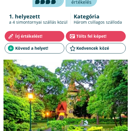
értékelés
1. helyezett
Kategória
a 4
simontornyai szállás
közül
Három csillagos szálloda