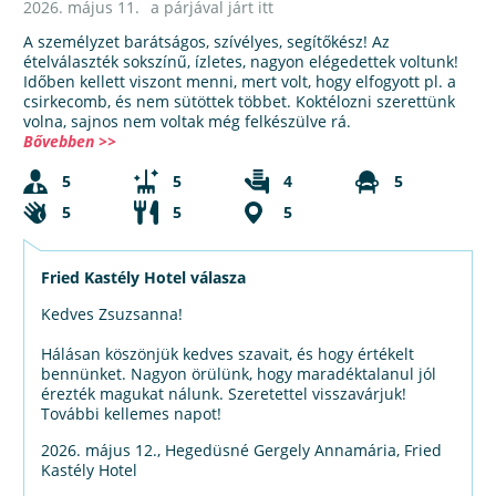
2026. május 11.
a párjával járt itt
A személyzet barátságos, szívélyes, segítőkész! Az
ételválaszték sokszínű, ízletes, nagyon elégedettek voltunk!
Időben kellett viszont menni, mert volt, hogy elfogyott pl. a
csirkecomb, és nem sütöttek többet. Koktélozni szerettünk
volna, sajnos nem voltak még felkészülve rá.
Bővebben >>
5
5
4
5
5
5
5
Fried Kastély Hotel válasza
Kedves Zsuzsanna!
Hálásan köszönjük kedves szavait, és hogy értékelt
bennünket. Nagyon örülünk, hogy maradéktalanul jól
érezték magukat nálunk. Szeretettel visszavárjuk!
További kellemes napot!
2026. május 12., Hegedüsné Gergely Annamária, Fried
Kastély Hotel