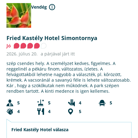
Vendég
Fried Kastély Hotel Simontornya
Jó
2026. július 20.
a párjával járt itt
szép csendes hely. A személyzet kedves, figyelmes. A
reggelinél a pékáru finom, változatos, ízletes. A
felvágottakból lehetne nagyobb a választék, pl. kőrözött,
krémek. A vacsoránál a savanyú féle is lehete változatosabb.
Kár , hogy a szökőkutak nem működnek. A park szépen
rendben tartott. A kinti medence is igen kellemes.
5
5
4
5
4
4
5
Fried Kastély Hotel válasza