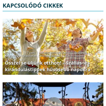
KAPCSOLÓDÓ CIKKEK
2023.10.30 |
7 perc
|
Hétvégi kimozduláshoz
|
Szállások
|
Kirándulás, túraötletek
|
Hová utazzak?
|
Utazási tippek
Ősszel se üljünk otthon! – Szállás- és
kirándulástippek hűvösebb napokra