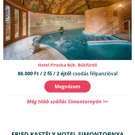
Hotel Piroska Bük, Bükfürdő
86.000 Ft / 2 fő / 2 éjtől
csodás félpanzióval
Megnézem
Még több szállás Simontornyán >>
FRIED KASTÉLY HOTEL SIMONTORNYA