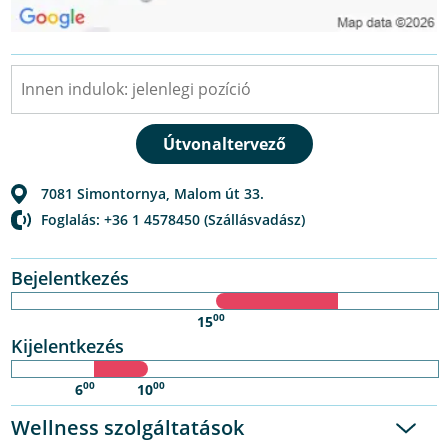
7081
Simontornya
,
Malom út 33.
Foglalás: +36 1 4578450 (Szállásvadász)
Bejelentkezés
00
15
Kijelentkezés
00
00
6
10
Wellness szolgáltatások