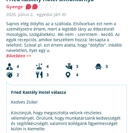
Gyenge
2026. július 2.
egyedül járt itt
Sajnos elég dölyfös az a szálloda. Elsősorban ezt nem a
személyzetre értem, mert a legtöbb lány az étkezésnél
mosolygós, szolgálatkész. Aki nem - szerintem - kezdő. Az
egyik recepciós, amikor beszéltem hozzá: lecsapta a
telefont. Szóval pl. ezt értem alatta, hogy "dölyfös". Inkább
neveletlen, ílyet egy u.
Bővebben >>
4
4
3
5
2
3
4
Fried Kastély Hotel válasza
Kedves Zsike!
Köszönjük, hogy megosztotta velünk részletes
véleményét. Örülünk, hogy munkatársaink kedvességét
és segítőkészségét, valamint kollégánk figyelmességét
külön is kiemelte.