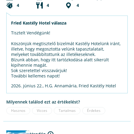
4
4
4
Fried Kastély Hotel válasza
Tisztelt Vendégünk!
Köszönjük megtisztelő bizelmát Kastély Hotelünk iránt,
illetve, hogy megosztotta velünk tapasztalatait,
melyeket továbbítottunk az illetékeseknek.
Bízunk abban, hogy itt tartózkodása alatt sikerült
kipihennie magát.
Sok szeretettel visszavárjuk!
További kellemes napot!
2026. június 22., H.G. Annamária, Fried Kastély Hotel
Milyennek találod ezt az értékelést?
Hasznos
Vicces
Tartalmas
Érdekes