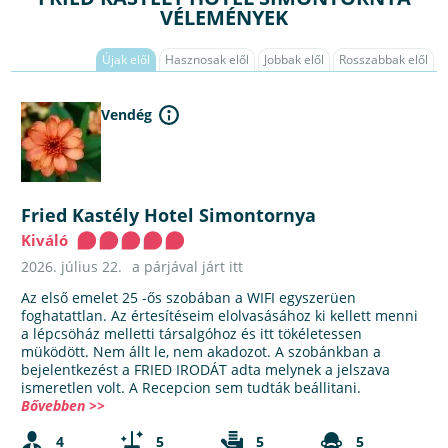
VÉLEMÉNYEK
Újak elől
Hasznosak elől
Jobbak elől
Rosszabbak elől
Vendég
Fried Kastély Hotel Simontornya
Kiváló
2026. július 22.
a párjával járt itt
Az első emelet 25 -ős szobában a WIFI egyszerüen
foghatattlan. Az értesítéseim elolvasásához ki kellett menni
a lépcsöház melletti társalgóhoz és itt tökéletessen
müködött. Nem állt le, nem akadozot. A szobánkban a
bejelentkezést a FRIED IRODÁT adta melynek a jelszava
ismeretlen volt. A Recepcion sem tudták beállitani.
Bővebben >>
4
5
5
5