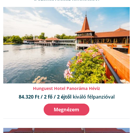
Hunguest Hotel Panoráma Hévíz
84.320 Ft / 2 fő / 2 éjtől
kiváló félpanzióval
Megnézem