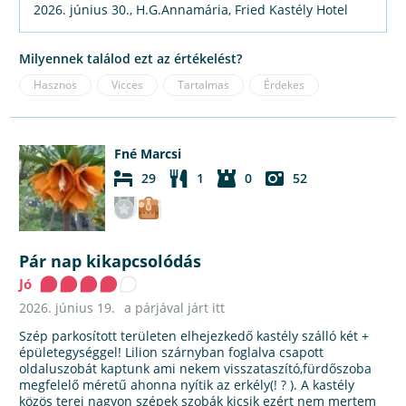
2026. június 30., H.G.Annamária, Fried Kastély Hotel
Milyennek találod ezt az értékelést?
Hasznos
Vicces
Tartalmas
Érdekes
Fné Marcsi
29
1
0
52
Pár nap kikapcsolódás
Jó
2026. június 19.
a párjával járt itt
Szép parkosított területen elhejezkedő kastély szálló két +
épületegységgel! Lilion szárnyban foglalva csapott
oldaluszobát kaptunk ami nekem visszataszító,fürdőszoba
megfelelő méretű ahonna nyítik az erkély(! ? ). A kastély
közös terei nagyon szépek szobák kicsik ezért nem mertem