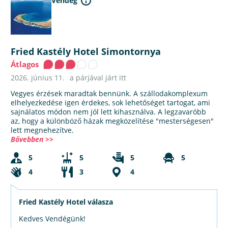
Vendég
Fried Kastély Hotel Simontornya
Átlagos
2026. június 11.
a párjával járt itt
Vegyes érzések maradtak bennünk. A szállodakomplexum
elhelyezkedése igen érdekes, sok lehetőséget tartogat, ami
sajnálatos módon nem jól lett kihasználva. A legzavaróbb
az, hogy a különböző házak megközelítése "mesterségesen"
lett megnehezítve.
Bővebben >>
5
5
5
5
4
3
4
Fried Kastély Hotel válasza
Kedves Vendégünk!