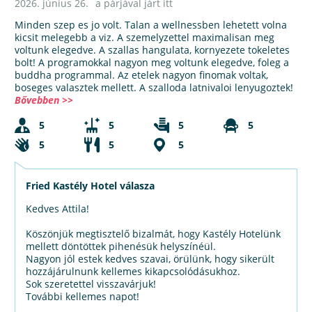
2026. június 26.
a párjával járt itt
Minden szep es jo volt. Talan a wellnessben lehetett volna
kicsit melegebb a viz. A szemelyzettel maximalisan meg
voltunk elegedve. A szallas hangulata, kornyezete tokeletes
bolt! A programokkal nagyon meg voltunk elegedve, foleg a
buddha programmal. Az etelek nagyon finomak voltak,
boseges valasztek mellett. A szalloda latnivaloi lenyugoztek!
Bővebben >>
5
5
5
5
5
5
5
Fried Kastély Hotel válasza
Kedves Attila!
Köszönjük megtisztelő bizalmát, hogy Kastély Hotelünk
mellett döntöttek pihenésük helyszínéül.
Nagyon jól estek kedves szavai, örülünk, hogy sikerült
hozzájárulnunk kellemes kikapcsolódásukhoz.
Sok szeretettel visszavárjuk!
További kellemes napot!