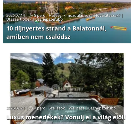
2026.07.14 |
8 perc
|
Hétvégi kimozduláshoz
|
Hová utazzak?
|
Utazási tippek
|
Legnépszerűbb
10 díjnyertes strand a Balatonnál,
amiben nem csalódsz
2026.07.21 |
7 perc
|
Szállások
|
Wellness
|
Legnépszerűbb
Luxus menedékek? Vonulj el a világ elől!