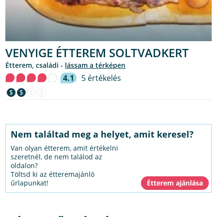
VENYIGE ÉTTEREM SOLTVADKERT
étterem, családi -
lássam a térképen
4.1
5 értékelés
$
$
$
$
Nem találtad meg a helyet, amit keresel?
Van olyan étterem, amit értékelni
szeretnél, de nem találod az
oldalon?
Töltsd ki az étteremajánló
űrlapunkat!