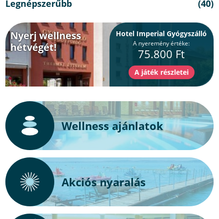
Legnépszerűbb
(40)
Nyerj wellness
Hotel Imperial Gyógyszálló
A nyeremény értéke:
hétvégét!
75.800 Ft
Wellness ajánlatok
Akciós nyaralás