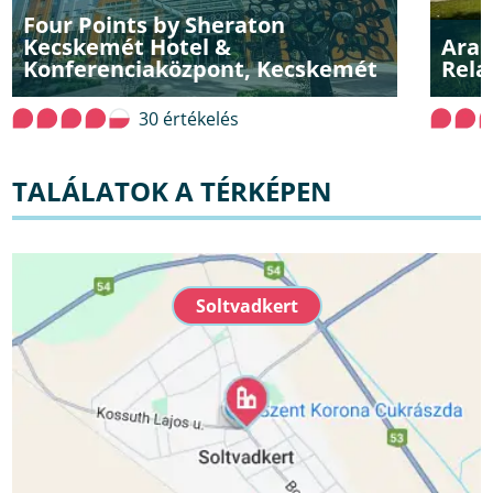
Four Points by Sheraton
Kecskemét Hotel &
Aran
Konferenciaközpont, Kecskemét
Rela
30 értékelés
TALÁLATOK A TÉRKÉPEN
Soltvadkert