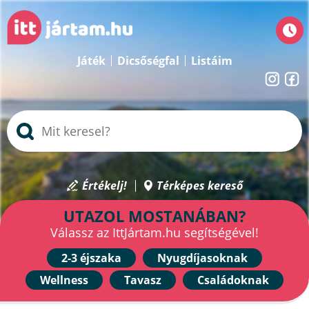
Játék
Dicsőségfal
Listáim
Értékelj!
Térképes kereső
UTAZOL MOSTANÁBAN?
Válassz az IttJártam.hu segítségével!
2-3 éjszaka
Nyugdíjasoknak
Wellness
Tavasz
Családoknak