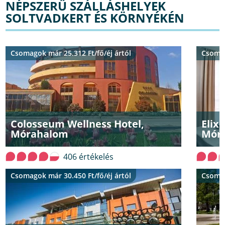
NÉPSZERŰ SZÁLLÁSHELYEK
SOLTVADKERT ÉS KÖRNYÉKÉN
Csomagok már 25.312 Ft/fő/éj ártól
Csomag
Colosseum Wellness Hotel,
Elix
Mórahalom
Mór
406 értékelés
Csomagok már 30.450 Ft/fő/éj ártól
Csomag