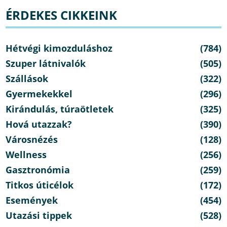
ÉRDEKES CIKKEINK
Hétvégi kimozduláshoz
(784)
Szuper látnivalók
(505)
Szállások
(322)
Gyermekekkel
(296)
Kirándulás, túraötletek
(325)
Hová utazzak?
(390)
Városnézés
(128)
Wellness
(256)
Gasztronómia
(259)
Titkos úticélok
(172)
Események
(454)
Utazási tippek
(528)