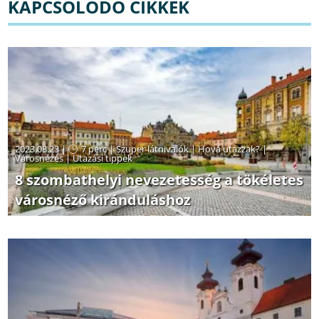
KAPCSOLÓDÓ CIKKEK
2023.08.23 |
7 perc
|
Szuper látnivalók
|
Hová utazzak?
|
Városnézés
|
Utazási tippek
8 szombathelyi nevezetesség a tökéletes
városnéző kiránduláshoz