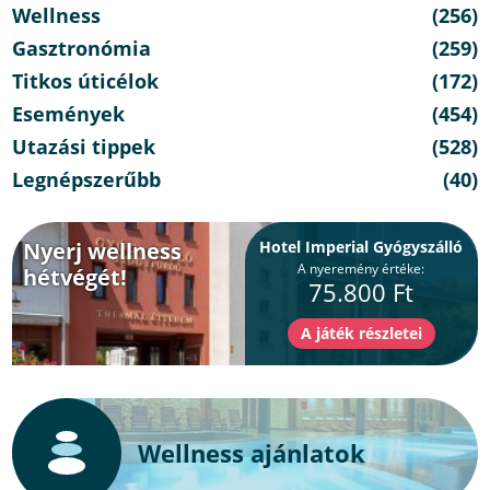
Wellness
(256)
Gasztronómia
(259)
Titkos úticélok
(172)
Események
(454)
Utazási tippek
(528)
Legnépszerűbb
(40)
Nyerj wellness
Hotel Imperial Gyógyszálló
A nyeremény értéke:
hétvégét!
75.800 Ft
Wellness ajánlatok