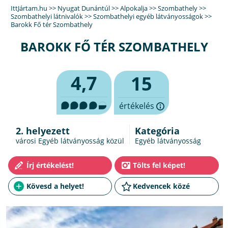
IttJártam.hu
>>
Nyugat Dunántúl
>>
Alpokalja
>>
Szombathely
>>
Szombathelyi látnivalók
>>
Szombathelyi egyéb látványosságok
>>
Barokk Fő tér Szombathely
BAROKK FŐ TÉR SZOMBATHELY
4,7
15
értékelés
2. helyezett
Kategória
városi Egyéb látványosság közül
Egyéb látványosság