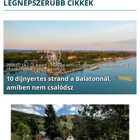
LEGNÉPSZERŰBB CIKKEK
2026.07.14 |
8 perc
|
Hétvégi kimozduláshoz
|
Hová utazzak?
|
Utazási tippek
|
Legnépszerűbb
10 díjnyertes strand a Balatonnál,
amiben nem csalódsz