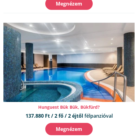
Megnézem
Hunguest Bük Bük, Bükfürd?
137.880 Ft / 2 fő / 2 éjtől
félpanzióval
Megnézem