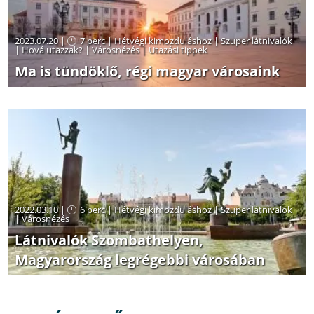
2023.07.20 |
7 perc
|
Hétvégi kimozduláshoz
|
Szuper látnivalók
|
Hová utazzak?
|
Városnézés
|
Utazási tippek
Ma is tündöklő, régi magyar városaink
2022.03.10 |
6 perc
|
Hétvégi kimozduláshoz
|
Szuper látnivalók
|
Városnézés
Látnivalók Szombathelyen,
Magyarország legrégebbi városában