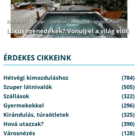
2026.07.21 |
7 perc
|
Szállások
|
Wellness
|
Legnépszerűbb
Luxus menedékek? Vonulj el a világ elől!
ÉRDEKES CIKKEINK
Hétvégi kimozduláshoz
(784)
Szuper látnivalók
(505)
Szállások
(322)
Gyermekekkel
(296)
Kirándulás, túraötletek
(325)
Hová utazzak?
(390)
Városnézés
(128)