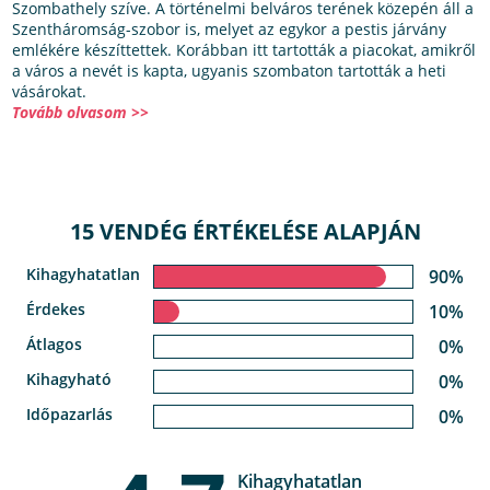
Szombathely szíve. A történelmi belváros terének közepén áll a
Szentháromság-szobor is, melyet az egykor a pestis járvány
emlékére készíttettek. Korábban itt tartották a piacokat, amikről
a város a nevét is kapta, ugyanis szombaton tartották a heti
vásárokat.
Tovább olvasom >>
15 VENDÉG ÉRTÉKELÉSE ALAPJÁN
Kihagyhatatlan
90%
Érdekes
10%
Átlagos
0%
Kihagyható
0%
Időpazarlás
0%
Kihagyhatatlan