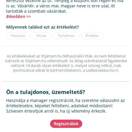
keresztül vezetne az út. Tényleg a központ volt régen és ma
is az. Vásártér, a város mai, magyar neve is erre utal, itt
tartották a szombati vásárokat.
Bővebben >>
Milyennek találod ezt az értékelést?
Hasznos
Vicces
Tartalmas
Érdekes
Az értékeléseket az Ittjártam.hu felhasználói írták, és nem feltétlenül
tükrözik az Ittjártam.hu véleményét. Az átlag számításánál figyelembe
vettünk 14 darab olyan értékelést is, melyet szöveg nélkül, csak
pontozással adtak le partneroldalukon, a szallasvadasz.hu-n.
Ön a tulajdonos, üzemeltető?
Használja a manager regisztrációt, ha szeretne válaszolni az
értékelésekre, képeket feltölteni, adatokat módosítani!
Szívesen értesítjük arról is, ha új vélemény érkezik.