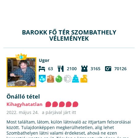
BAROKK FŐ TÉR SZOMBATHELY
VÉLEMÉNYEK
Ugor
63
2100
3165
70126
Önálló tétel
Kihagyhatatlan
2022. május 24.
a párjával járt itt
Most találtam, látom, külön látnivaló az ittjartam felsorolásai
között. Tulajdonképpen megkerülhetetlen, alig lehet
Szombathelyen látni valami érdekeset, ahová ne ezen