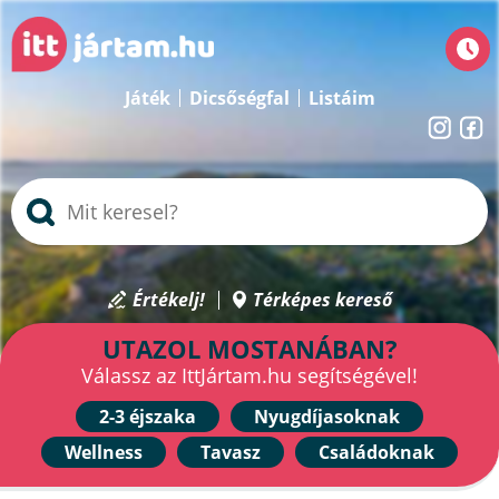
Játék
Dicsőségfal
Listáim
Értékelj!
Térképes kereső
UTAZOL MOSTANÁBAN?
Válassz az IttJártam.hu segítségével!
2-3 éjszaka
Nyugdíjasoknak
Wellness
Tavasz
Családoknak