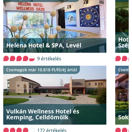
Hote
Heléna Hotel & SPA, Levél
Szép
9 értékelés
Csomagok már 10.818 Ft/fő/éj ártól
Csomag
Vulkán Wellness Hotel és
Kemping, Celldömölk
Soko
172 értékelés