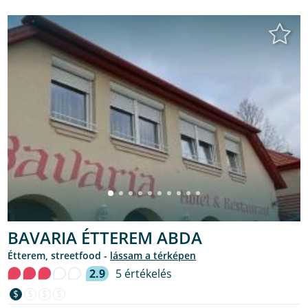
BAVARIA ÉTTEREM ABDA
étterem, streetfood -
lássam a térképen
2.9
5 értékelés
$
$
$
$