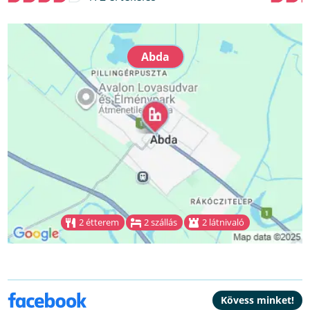
Abda
2 étterem
2 szállás
2 látnivaló