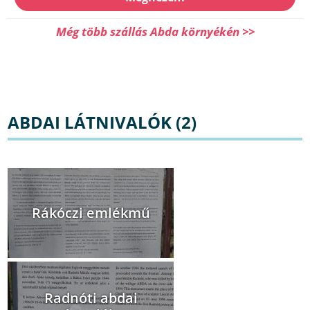
Még több szállás Abda környékén >>
ABDAI LÁTNIVALÓK (2)
Rákóczi emlékmű
Radnóti abdai