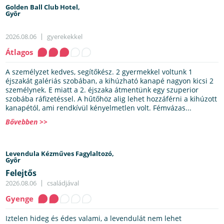
Golden Ball Club Hotel,
Gyôr
2026.08.06
gyerekekkel
Átlagos
A személyzet kedves, segítőkész. 2 gyermekkel voltunk 1
éjszakát galériás szobában, a kihúzható kanapé nagyon kicsi 2
személynek. E miatt a 2. éjszaka átmentünk egy szuperior
szobába ráfizetéssel. A hűtőhöz alig lehet hozzáférni a kihúzott
kanapétól, ami rendkívül kényelmetlen volt. Fémvázas...
Bővebben >>
Levendula Kézműves Fagylaltozó,
Gyôr
Felejtős
2026.08.06
családjával
Gyenge
Iztelen hideg és édes valami, a levendulát nem lehet