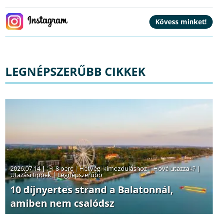
LEGNÉPSZERŰBB CIKKEK
2026.07.14 |
8 perc
|
Hétvégi kimozduláshoz
|
Hová utazzak?
|
Utazási tippek
|
Legnépszerűbb
10 díjnyertes strand a Balatonnál,
amiben nem csalódsz