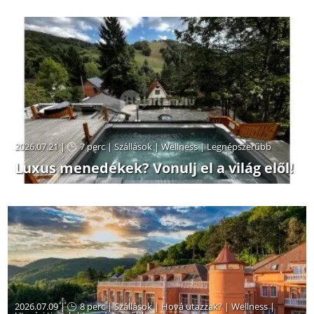
2026.07.21 |
7 perc
|
Szállások
|
Wellness
|
Legnépszerűbb
Luxus menedékek? Vonulj el a világ elől!
2026.07.09 |
8 perc
|
Szállások
|
Hová utazzak?
|
Wellness
|