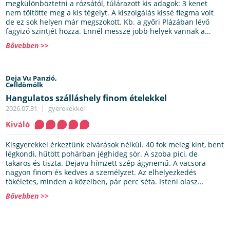
megkülönböztetni a rózsától, túlárazott kis adagok: 3 kenet
nem töltötte meg a kis tégelyt. A kiszolgálás kissé flegma volt
de ez sok helyen már megszokott. Kb. a győri Plázában lévő
fagyizó szintjét hozza. Ennél messze jobb helyek vannak a...
Bővebben >>
Deja Vu Panzió,
Celldömölk
Hangulatos szálláshely finom ételekkel
2026.07.31
gyerekekkel
Kiváló
Kisgyerekkel érkeztünk elvárások nélkül. 40 fok meleg kint, bent
légkondi, hűtött pohárban jéghideg sör. A szoba pici, de
takaros és tiszta. Dejavu hímzett szép ágynemű. A vacsora
nagyon finom és kedves a személyzet. Az elhelyezkedés
tökéletes, minden a közelben, pár perc séta. Isteni olasz...
Bővebben >>