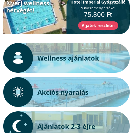
Nyerj wellness
Hotel Imperial Gyógyszálló
A nyeremény értéke:
hétvégét!
75.800 Ft
Wellness ajánlatok
Akciós nyaralás
Ajánlatok 2-3 éjre