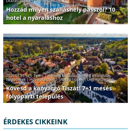
Utazási tippek
|
Legnépszerűbb
Hozzád milyen szálláshely passzol? 10
hotel a nyaraláshoz
2026.07.29 |
7 perc
|
Hétvégi kimozduláshoz
|
Kirándulás,
túraötletek
|
Hová utazzak?
|
Utazási tippek
|
Legnépszerűbb
Kövesd a kanyargó Tiszát! 7+1 mesés
folyóparti település
ÉRDEKES CIKKEINK