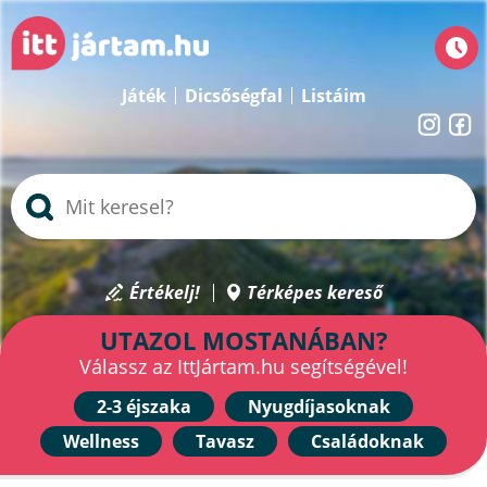
Játék
Dicsőségfal
Listáim
Értékelj!
Térképes kereső
UTAZOL MOSTANÁBAN?
Válassz az IttJártam.hu segítségével!
2-3 éjszaka
Nyugdíjasoknak
Wellness
Tavasz
Családoknak