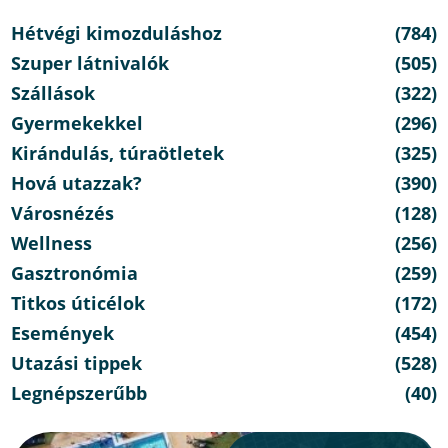
Hétvégi kimozduláshoz
(784)
Szuper látnivalók
(505)
Szállások
(322)
Gyermekekkel
(296)
Kirándulás, túraötletek
(325)
Hová utazzak?
(390)
Városnézés
(128)
Wellness
(256)
Gasztronómia
(259)
Titkos úticélok
(172)
Események
(454)
Utazási tippek
(528)
Legnépszerűbb
(40)