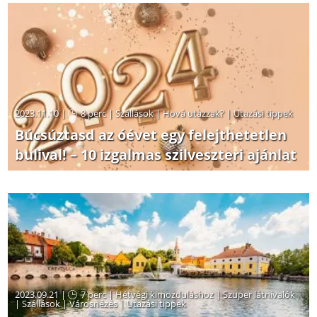
2023.11.10 |
8 perc
|
Szállások
|
Hová utazzak?
|
Utazási tippek
Búcsúztasd az óévet egy felejthetetlen
bulival! – 10 izgalmas szilveszteri ajánlat
2023.09.21 |
7 perc
|
Hétvégi kimozduláshoz
|
Szuper látnivalók
|
Szállások
|
Városnézés
|
Utazási tippek