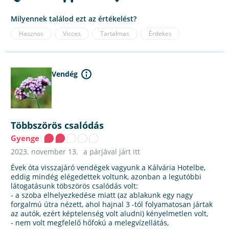
Milyennek találod ezt az értékelést?
Hasznos
Vicces
Tartalmas
Érdekes
Vendég
Többszörös csalódás
Gyenge
2023. november 13.
a párjával járt itt
Évek óta visszajáró vendégek vagyunk a Kálvária Hotelbe,
eddig mindég elégedettek voltunk, azonban a legutóbbi
látogatásunk töbszörös csalódás volt:
- a szoba elhelyezkedése miatt (az ablakunk egy nagy
forgalmú útra nézett, ahol hajnal 3 -tól folyamatosan jártak
az autók, ezért képtelenség volt aludni) kényelmetlen volt,
- nem volt megfelelő hőfokú a melegvízellátás,