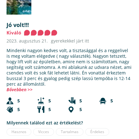
Jó volt!!!
Kiváló
2023. augusztus 21.
gyerekekkel járt itt
Mindenki nagyon kedves volt, a tisztasággal és a reggelivel
is meg voltam elégedve ( nagy választék). Nagyon tetszett,
hogy lift volt az épületben, amire nem is számítottam, nagy
segítség volt számomra. A mi ablakunk az udvara nézet, ami
csendes volt és sok fát lehetet látni. Én vonattal érkeztem
busszal 3 perc és gyalog pedig szép lassú tempóba is 12-14
perc az állomástól.
Bővebben >>
5
5
5
5
5
5
5
Milyennek találod ezt az értékelést?
Hasznos
Vicces
Tartalmas
Érdekes