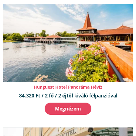
Hunguest Hotel Panoráma Hévíz
84.320 Ft / 2 fő / 2 éjtől
kiváló félpanzióval
Megnézem