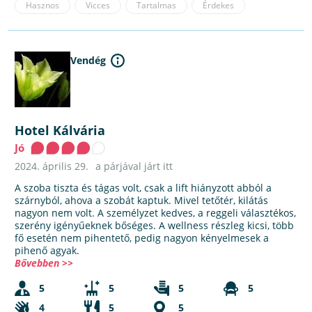
Hasznos
Vicces
Tartalmas
Érdekes
Vendég
Hotel Kálvária
Jó
2024. április 29.
a párjával járt itt
A szoba tiszta és tágas volt, csak a lift hiányzott abból a
szárnyból, ahova a szobát kaptuk. Mivel tetőtér, kilátás
nagyon nem volt. A személyzet kedves, a reggeli választékos,
szerény igényűeknek bőséges. A wellness részleg kicsi, több
fő esetén nem pihentető, pedig nagyon kényelmesek a
pihenő agyak.
Bővebben >>
5
5
5
5
4
5
5