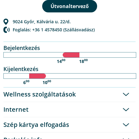
9024
Győr
,
Kálvária u. 22/d.
Foglalás: +36 1 4578450 (Szállásvadász)
Bejelentkezés
00
00
14
18
Kijelentkezés
00
00
6
10
Wellness szolgáltatások
Internet
Szép kártya elfogadás