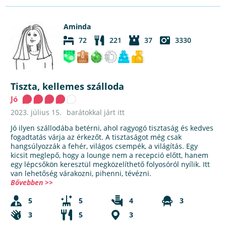
Aminda
72
221
37
3330
Tiszta, kellemes szálloda
Jó
2023. július 15.
barátokkal járt itt
Jó ilyen szállodába betérni, ahol ragyogó tisztaság és kedves
fogadtatás várja az érkezőt. A tisztaságot még csak
hangsúlyozzák a fehér, világos csempék, a világítás. Egy
kicsit meglepő, hogy a lounge nem a recepció előtt, hanem
egy lépcsőkön keresztül megközelíthető folyosóról nyílik. Itt
van lehetőség várakozni, pihenni, tévézni.
Bővebben >>
5
5
4
3
3
5
3