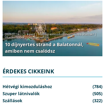
2026.07.14 |
8 perc
|
Hétvégi kimozduláshoz
|
Hová utazzak?
|
Utazási tippek
|
Legnépszerűbb
10 díjnyertes strand a Balatonnál,
amiben nem csalódsz
ÉRDEKES CIKKEINK
Hétvégi kimozduláshoz
(784)
Szuper látnivalók
(505)
Szállások
(322)