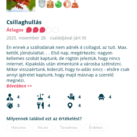
Csillaghullás
Átlagos
2025. november 28.
családjával járt itt
Én ennek a szállodának nem adnék 4 csillagot, az tuti. Max.
kettőt, jóindulattal. . . Első nap, megérkezés: nagyon
kellemes szobát kaptunk, de rögtön jeleztük, hogy nincs
internet. Kipakolás után elmentünk a városba szétnézni.
Mikor visszaértünk, kiderült, hogy tv-adás sincs - elsőre csak
annyi ígéretet kaptunk, hogy majd másnap a szerelő
megnézi.
Bővebben >>
4
4
4
4
3
4
4
Milyennek találod ezt az értékelést?
Hasznos
Vicces
Tartalmas
Érdekes