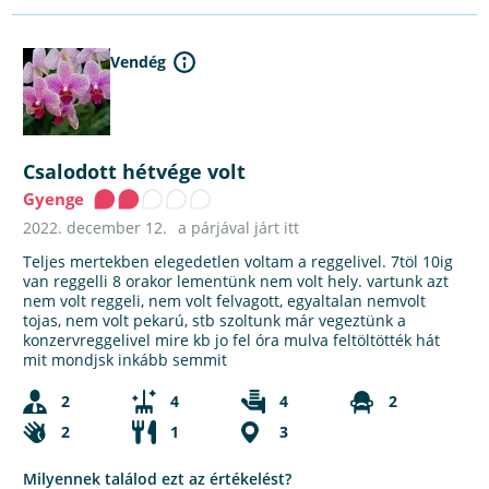
Vendég
Csalodott hétvége volt
Gyenge
2022. december 12.
a párjával járt itt
Teljes mertekben elegedetlen voltam a reggelivel. 7töl 10ig
van reggelli 8 orakor lementünk nem volt hely. vartunk azt
nem volt reggeli, nem volt felvagott, egyaltalan nemvolt
tojas, nem volt pekarú, stb szoltunk már vegeztünk a
konzervreggelivel mire kb jo fel óra mulva feltöltötték hát
mit mondjsk inkább semmit
2
4
4
2
2
1
3
Milyennek találod ezt az értékelést?