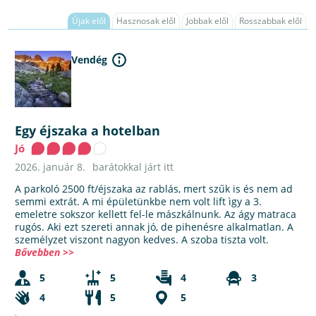
Újak elől
Hasznosak elől
Jobbak elől
Rosszabbak elől
Vendég
Egy éjszaka a hotelban
Jó
2026. január 8.
barátokkal járt itt
A parkoló 2500 ft/éjszaka az rablás, mert szűk is és nem ad
semmi extrát. A mi épületünkbe nem volt lift ìgy a 3.
emeletre sokszor kellett fel-le mászkálnunk. Az ágy matraca
rugós. Aki ezt szereti annak jó, de pihenésre alkalmatlan. A
személyzet viszont nagyon kedves. A szoba tiszta volt.
Bővebben >>
5
5
4
3
4
5
5