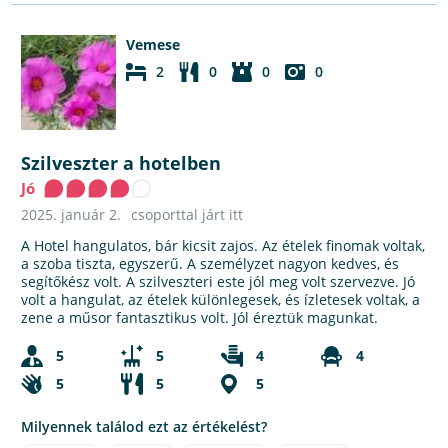
Vemese
2
0
0
0
Szilveszter a hotelben
Jó
2025. január 2.
csoporttal járt itt
A Hotel hangulatos, bár kicsit zajos. Az ételek finomak voltak,
a szoba tiszta, egyszerű. A személyzet nagyon kedves, és
segítőkész volt. A szilveszteri este jól meg volt szervezve. Jó
volt a hangulat, az ételek különlegesek, és ízletesek voltak, a
zene a műsor fantasztikus volt. Jól éreztük magunkat.
5
5
4
4
5
5
5
Milyennek találod ezt az értékelést?