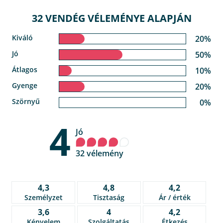
32 VENDÉG VÉLEMÉNYE ALAPJÁN
Kiváló
20%
Jó
50%
Átlagos
10%
Gyenge
20%
Szörnyű
0%
4
Jó
32 vélemény
4,3
4,8
4,2
Személyzet
Tisztaság
Ár / érték
3,6
4
4,2
Kényelem
Szolgáltatás
Étkezés