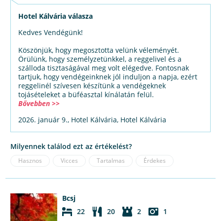
Hotel Kálvária válasza
Kedves Vendégünk!
Köszönjük, hogy megosztotta velünk véleményét.
Örülünk, hogy személyzetünkkel, a reggelivel és a
szálloda tisztaságával meg volt elégedve. Fontosnak
tartjuk, hogy vendégeinknek jól induljon a napja, ezért
reggelinél szívesen készítünk a vendégeknek
tojásételeket a büféasztal kínálatán felül.
Bővebben >>
2026. január 9., Hotel Kálvária, Hotel Kálvária
Milyennek találod ezt az értékelést?
Hasznos
Vicces
Tartalmas
Érdekes
Bcsj
22
20
2
1