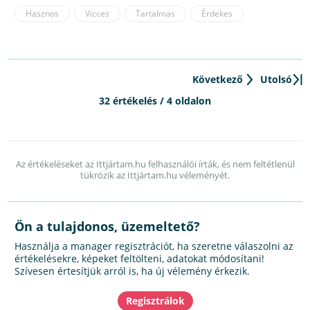
Hasznos
Vicces
Tartalmas
Érdekes
Következő
Utolsó
32 értékelés / 4 oldalon
Az értékeléseket az Ittjártam.hu felhasználói írták, és nem feltétlenül
tükrözik az Ittjártam.hu véleményét.
Ön a tulajdonos, üzemeltető?
Használja a manager regisztrációt, ha szeretne válaszolni az
értékelésekre, képeket feltölteni, adatokat módosítani!
Szívesen értesítjük arról is, ha új vélemény érkezik.