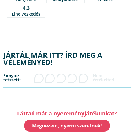
4,3
Elhelyezkedés
JÁRTÁL MÁR ITT? ÍRD MEG A
VÉLEMÉNYED!
Ennyire
tetszett:
Láttad már a nyereményjátékunkat?
Megnézem, nyerni szeretnék!