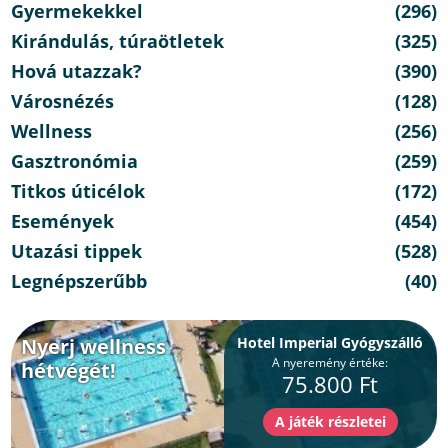
Gyermekekkel
(296)
Kirándulás, túraötletek
(325)
Hová utazzak?
(390)
Városnézés
(128)
Wellness
(256)
Gasztronómia
(259)
Titkos úticélok
(172)
Események
(454)
Utazási tippek
(528)
Legnépszerűbb
(40)
Nyerj wellness
Hotel Imperial Gyógyszálló
A nyeremény értéke:
hétvégét!
75.800 Ft