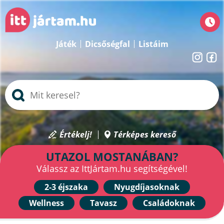
Játék
Dicsőségfal
Listáim
Értékelj!
Térképes kereső
UTAZOL MOSTANÁBAN?
Válassz az IttJártam.hu segítségével!
2-3 éjszaka
Nyugdíjasoknak
Wellness
Tavasz
Családoknak