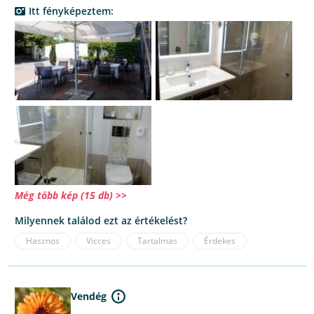
Itt fényképeztem:
Még több kép (15 db) >>
Milyennek találod ezt az értékelést?
Hasznos
Vicces
Tartalmas
Érdekes
Vendég