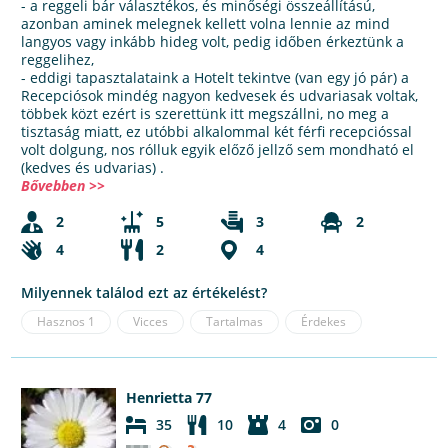
- a reggeli bár választékos, és minőségi összeállítású,
azonban aminek melegnek kellett volna lennie az mind
langyos vagy inkább hideg volt, pedig időben érkeztünk a
reggelihez,
- eddigi tapasztalataink a Hotelt tekintve (van egy jó pár) a
Recepciósok mindég nagyon kedvesek és udvariasak voltak,
többek közt ezért is szerettünk itt megszállni, no meg a
tisztaság miatt, ez utóbbi alkalommal két férfi recepcióssal
volt dolgung, nos rólluk egyik előző jellző sem mondható el
(kedves és udvarias) .
Bővebben >>
2
5
3
2
4
2
4
Milyennek találod ezt az értékelést?
Hasznos
1
Vicces
Tartalmas
Érdekes
Henrietta 77
35
10
4
0