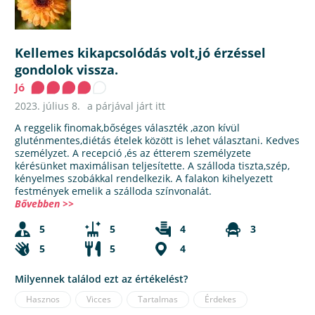
Kellemes kikapcsolódás volt,jó érzéssel
gondolok vissza.
Jó
2023. július 8.
a párjával járt itt
A reggelik finomak,bőséges választék ,azon kívül
gluténmentes,diétás ételek között is lehet választani. Kedves
személyzet. A recepció ,és az étterem személyzete
kérésünket maximálisan teljesítette. A szálloda tiszta,szép,
kényelmes szobákkal rendelkezik. A falakon kihelyezett
festmények emelik a szálloda színvonalát.
Bővebben >>
5
5
4
3
5
5
4
Milyennek találod ezt az értékelést?
Hasznos
Vicces
Tartalmas
Érdekes