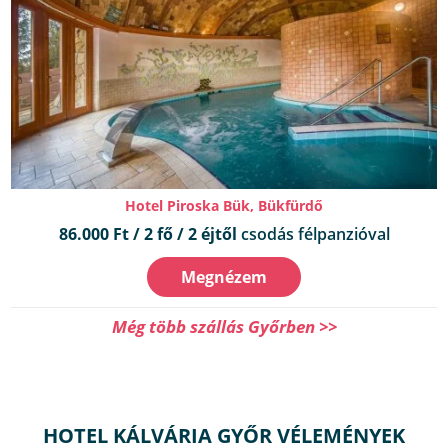
Hotel Piroska Bük, Bükfürdő
86.000 Ft / 2 fő / 2 éjtől
csodás félpanzióval
Megnézem
Még több szállás Győrben >>
HOTEL KÁLVÁRIA GYŐR VÉLEMÉNYEK