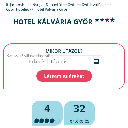
IttJártam.hu
>>
Nyugat Dunántúl
>>
Győr
>>
Győri szállások
>>
Győri hotelek
>>
Hotel Kálvária Győr
★★★★
HOTEL KÁLVÁRIA GYŐR
MIKOR UTAZOL?
4
32
értékelés