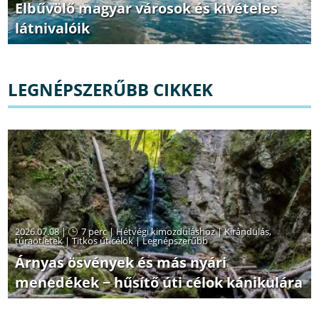
Elbűvölő magyar városok és kivételes
látnivalóik
LEGNÉPSZERŰBB CIKKEK
2026.07.08 |
7 perc
|
Hétvégi kimozduláshoz
|
Kirándulás,
túraötletek
|
Titkos úticélok
|
Legnépszerűbb
Árnyas ösvények és más nyári
menedékek − hűsítő úti célok kánikulára