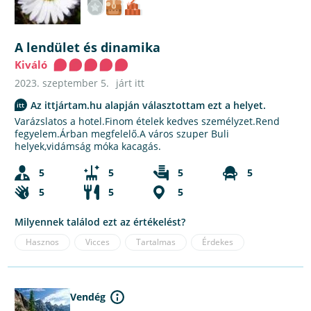
A lendület és dinamika
Kiváló
2023. szeptember 5.
járt itt
Az ittjártam.hu alapján választottam ezt a helyet.
Varázslatos a hotel.Finom ételek kedves személyzet.Rend
fegyelem.Árban megfelelő.A város szuper Buli
helyek,vidámság móka kacagás.
5
5
5
5
5
5
5
Milyennek találod ezt az értékelést?
Hasznos
Vicces
Tartalmas
Érdekes
Vendég