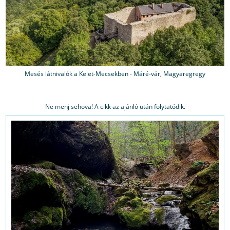
Mesés látnivalók a Kelet-Mecsekben - Máré-vár, Magyaregregy
Ne menj sehova! A cikk az ajánló után folytatódik.