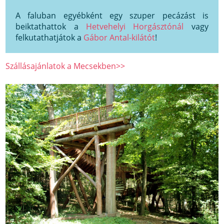
A faluban egyébként egy szuper pecázást is
beiktathattok a
Hetvehelyi Horgásztónál
vagy
felkutathatjátok a
Gábor Antal-kilátót
!
Szállásajánlatok a Mecsekben>>