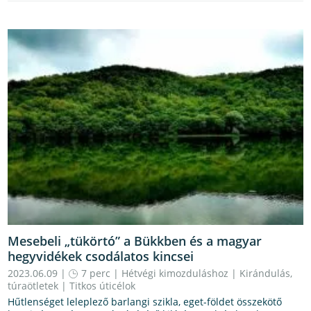
Mesebeli „tükörtó” a Bükkben és a magyar
hegyvidékek csodálatos kincsei
2023.06.09 |
7 perc
|
Hétvégi kimozduláshoz
|
Kirándulás,
túraötletek
|
Titkos úticélok
Hűtlenséget leleplező barlangi szikla, eget-földet összekötő