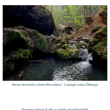
Mesés látnivalók a Kelet-Mecsekben - Csepegő-szikla (Óbánya)
Ne menj sehova! A cikk az ajánló után folytatódik.