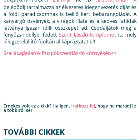
püspökszentlászlói
kastélyt
és az
arborétumot
! A
belépődíj tartalmazza az élvezetes idegenvezetés díját és
a földi paradicsomnak is beillő kert bebarangolását. A
kanyargó ösvények, a virágok illata és a kedves fahidak
látványa igazán idilli összképet ad. Csodáljátok meg a
fenyőzsindellyel fedett
Szent László-templomot
is, mely
lélegzetelállító főoltárral kápráztatat el!
Szállásajánlatok Püspökszentlászló környékén>>
Érdekes volt ez a cikk? Ha igen,
iratkozz fel
, hogy ne maradj le
a többiről se!
TOVÁBBI CIKKEK