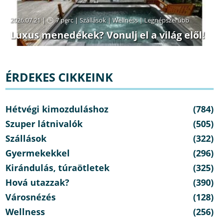
2026.07.21 |
7 perc
|
Szállások
|
Wellness
|
Legnépszerűbb
Luxus menedékek? Vonulj el a világ elől!
ÉRDEKES CIKKEINK
Hétvégi kimozduláshoz
(784)
Szuper látnivalók
(505)
Szállások
(322)
Gyermekekkel
(296)
Kirándulás, túraötletek
(325)
Hová utazzak?
(390)
Városnézés
(128)
Wellness
(256)