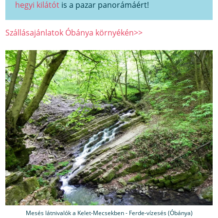
hegyi kilátót
is a pazar panorámáért!
Szállásajánlatok Óbánya környékén>>
Mesés látnivalók a Kelet-Mecsekben - Ferde-vízesés (Óbánya)