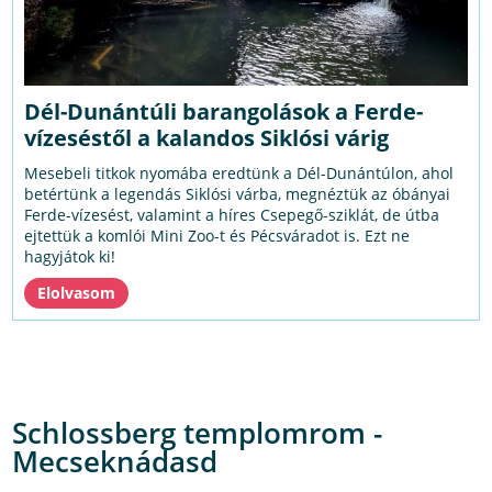
Dél-Dunántúli barangolások a Ferde-
vízeséstől a kalandos Siklósi várig
Mesebeli titkok nyomába eredtünk a Dél-Dunántúlon, ahol
betértünk a legendás Siklósi várba, megnéztük az óbányai
Ferde-vízesést, valamint a híres Csepegő-sziklát, de útba
ejtettük a komlói Mini Zoo-t és Pécsváradot is. Ezt ne
hagyjátok ki!
Schlossberg templomrom -
Mecseknádasd