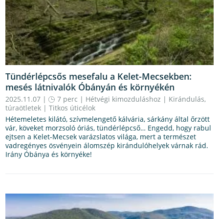
Tündérlépcsős mesefalu a Kelet-Mecsekben:
mesés látnivalók Óbányán és környékén
2025.11.07 |
7 perc
|
Hétvégi kimozduláshoz
|
Kirándulás,
túraötletek
|
Titkos úticélok
Hétemeletes kilátó, szívmelengető kálvária, sárkány által őrzött
vár, köveket morzsoló óriás, tündérlépcső… Engedd, hogy rabul
ejtsen a Kelet-Mecsek varázslatos világa, mert a természet
vadregényes ösvényein álomszép kirándulóhelyek várnak rád.
Irány Óbánya és környéke!