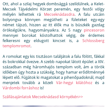
Ott, ahol a szilaj hegyek dombsággá szelídülnek, a Kelet-
Mecsek Tájvédelmi Körzet peremén, egy festői völgy
mélyén lelhettek rá
Mecseknádasdra
. A falu utcáin
bolyongva könnyen megütheti a fületeket egy-egy
német tájszó, hiszen az itt élők ma is büszkék gazdag
örökségükre, hagyományaikra. Az 5 nagy
pincesoron
mennyei borokat kóstolhattok végig, de érdemes
felkeresni egy eldugott kincset is, a
Schlossberg
templomromot
.
A romokat egy kis tisztáson találjátok a falu fölött, fákkal
és bokrokkal övezve. A szebb napokat látott épület a XIV.
században még háromhajós templom volt, ám a török
időkben úgy hozta a szükség, hogy hamar erődítménnyé
lépett elő. Fújjátok ki magatokat a pihenőpadoknál, majd
menjetek tovább a közeli
Vár-hegyi kilátóhoz
és a
Várdombi forráshoz
is!
Szállásajánlatok Mecseknádasd környékén>>