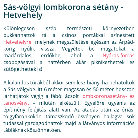
Sás-völgyi lombkorona sétány -
Hetvehely
Különlegesen szép természeti környezetben
bukkanhattok rá a csinos portákkal színesített
Hetvehelyre
, melynek megszületése egészen az Árpád-
korig nyúlik vissza. Vegyétek be magatokat a
madárdalos erdőkbe, ahol a
Nyáras-forrás
csobogásával a háttérben akár piknikezhettek és
sütögethettek is!
A kalandos túrákból akkor sem lesz hiány, ha behatoltok
a Sás-völgybe. Itt 6 méter magasan és 50 méter hosszan
járhatjátok végig a fából ácsolt
lombkoronasétány- és
tanösvényt
– miután elkészült. Egyelőre ugyanis az
építmény felújítás alatt van. Az átadás után az óriási
tölgyfarönkökön támaszkodó ösvényen ballagva sok
tudással gazdagodhattok majd a látványos információs
tábláknak köszönhetően.