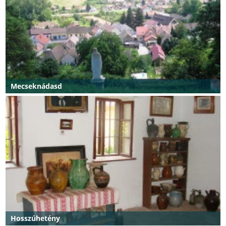
Mecseknádasd
Hosszúhetény