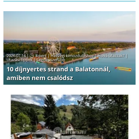
2026.07.14 |
8 perc
|
Hétvégi kimozduláshoz
|
Hová utazzak?
|
Utazási tippek
|
Legnépszerűbb
10 díjnyertes strand a Balatonnál,
amiben nem csalódsz