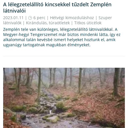
A lélegzetelállító kincsekkel tűzdelt Zemplén
látnivalói
2023.01.11 |
6 perc
|
Hétvégi kimozduláshoz
|
Szuper
látnivalók
|
Kirándulás, túraötletek
|
Titkos úticélok
Zemplén tele van különleges, lélegzetelállító látnivalókkal. A
Megyer-hegyi Tengerszemet már biztos mindenki látta, így ez
alkalommal talán kevésbé ismert helyeket hoztunk el, amik
ugyanúgy tartogatnak magukban élményeket.