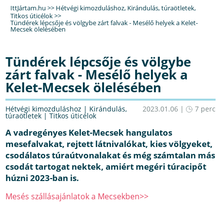
IttJártam.hu
>>
Hétvégi kimozduláshoz
,
Kirándulás, túraötletek
,
Titkos úticélok
>>
Tündérek lépcsője és völgybe zárt falvak - Mesélő helyek a Kelet-
Mecsek ölelésében
Tündérek lépcsője és völgybe
zárt falvak - Mesélő helyek a
Kelet-Mecsek ölelésében
Hétvégi kimozduláshoz
|
Kirándulás,
2023.01.06 |
7 perc
túraötletek
|
Titkos úticélok
A vadregényes Kelet-Mecsek hangulatos
mesefalvakat, rejtett látnivalókat, kies völgyeket,
csodálatos túraútvonalakat és még számtalan más
csodát tartogat nektek, amiért megéri túracipőt
húzni 2023-ban is.
Mesés szállásajánlatok a Mecsekben>>