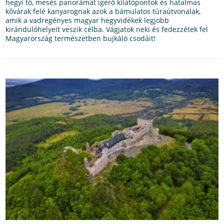
hegyi tó, mesés panorámát ígérő kilátópontok és hatalmas
kővárak felé kanyarognak azok a bámulatos túraútvonalak,
amik a vadregényes magyar hegyvidékek legjobb
kirándulóhelyeit veszik célba. Vágjatok neki és fedezzétek fel
Magyarország természetben bujkáló csodáit!