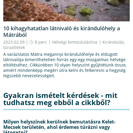
10 kihagyhatatlan látnivaló és kirándulóhely a
Mátrából
2023.02.09 |
8 perc
|
Hétvégi kimozduláshoz
|
Kirándulás,
túraötletek
A varázslatos Mátra megannyi kirándulóhelye és eldugott
látnivalója kimeríthetetlen forrás egy-egy mozgalmas hétvége
eltöltéséhez. Cikkünkben 10 olyan helyszínt gyűjtöttünk össze,
amiért mindenképp megéri útra kelni és felkeresni a hegység
legszebb nevezetességeit.
Gyakran ismételt kérdések - mit
tudhatsz meg ebből a cikkből?
Milyen helyszínek kerülnek bemutatásra Kelet-
Mecsek területén, ahol érdemes túrázni vagy
látogatni?