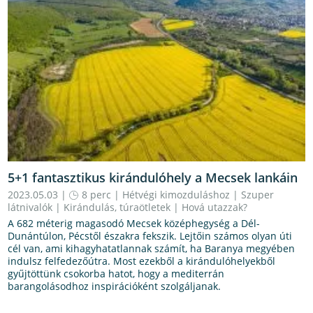
5+1 fantasztikus kirándulóhely a Mecsek lankáin
2023.05.03 |
8 perc
|
Hétvégi kimozduláshoz
|
Szuper
látnivalók
|
Kirándulás, túraötletek
|
Hová utazzak?
A 682 méterig magasodó Mecsek középhegység a Dél-
Dunántúlon, Pécstől északra fekszik. Lejtőin számos olyan úti
cél van, ami kihagyhatatlannak számít, ha Baranya megyében
indulsz felfedezőútra. Most ezekből a kirándulóhelyekből
gyűjtöttünk csokorba hatot, hogy a mediterrán
barangolásodhoz inspirációként szolgáljanak.