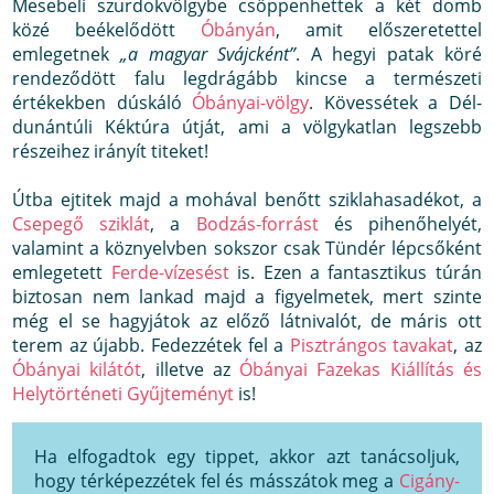
Mesebeli szurdokvölgybe csöppenhettek a két domb
közé beékelődött
Óbányán
, amit előszeretettel
emlegetnek
„a magyar Svájcként”
. A hegyi patak köré
rendeződött falu legdrágább kincse a természeti
értékekben dúskáló
Óbányai-völgy
. Kövessétek a Dél-
dunántúli Kéktúra útját, ami a völgykatlan legszebb
részeihez irányít titeket!
Útba ejtitek majd a mohával benőtt sziklahasadékot, a
Csepegő sziklát
, a
Bodzás-forrást
és pihenőhelyét,
valamint a köznyelvben sokszor csak Tündér lépcsőként
emlegetett
Ferde-vízesést
is. Ezen a fantasztikus túrán
biztosan nem lankad majd a figyelmetek, mert szinte
még el se hagyjátok az előző látnivalót, de máris ott
terem az újabb. Fedezzétek fel a
Pisztrángos tavakat
, az
Óbányai kilátót
, illetve az
Óbányai Fazekas Kiállítás és
Helytörténeti Gyűjteményt
is!
Ha elfogadtok egy tippet, akkor azt tanácsoljuk,
hogy térképezzétek fel és másszátok meg a
Cigány-