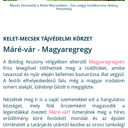
Mesés látnivalók a Kelet-Mecsekben - Sás-völgyi lombkorona sétány,
Hetvehely
KELET-MECSEK TÁJVÉDELMI KÖRZET
Máré-vár - Magyaregregy
A Boldog Asszony völgyében elterülő
Magyaregregyen
friss levegővel tölthetitek meg a tüdőtöket, amibe
tavasszal és nyár elején kellemes bazsarózsa illat vegyül.
A festői elhelyezkedésű falu még a magyar irodalom
ismert alakját,
Gárdonyi Gézát
is megigézte.
Nézzétek meg ti is a saját szemetekkel ezt a hangulatos
községet, mely fölé őrszemként magasodik a
legendákkal övezett
Máré-vár
! Ismerjétek meg a híres
erődítmény köré fonódott mondát és az épület
történetét a tatárjárás utántól kezdve az orosz tankokig!