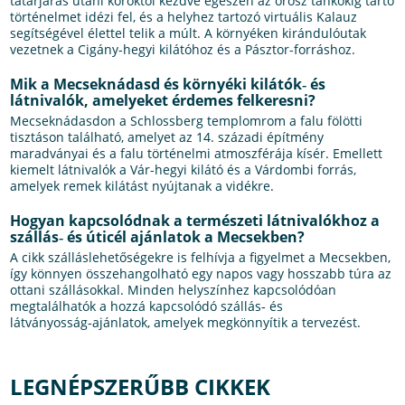
tatárjárás utáni koroktól kezdve egészen az orosz tankokig tartó
történelmet idézi fel, és a helyhez tartozó virtuális Kalauz
segítségével élettel telik a múlt. A környéken kirándulóutak
vezetnek a Cigány-hegyi kilátóhoz és a Pásztor-forráshoz.
Mik a Mecseknádasd és környéki kilátók‑ és
látnivalók, amelyeket érdemes felkeresni?
Mecseknádasdon a Schlossberg templomrom a falu fölötti
tisztáson található, amelyet az 14. századi építmény
maradványai és a falu történelmi atmoszférája kísér. Emellett
kiemelt látnivalók a Vár-hegyi kilátó és a Várdombi forrás,
amelyek remek kilátást nyújtanak a vidékre.
Hogyan kapcsolódnak a természeti látnivalókhoz a
szállás‑ és úticél ajánlatok a Mecsekben?
A cikk szálláslehetőségekre is felhívja a figyelmet a Mecsekben,
így könnyen összehangolható egy napos vagy hosszabb túra az
ottani szállásokkal. Minden helyszínhez kapcsolódóan
megtalálhatók a hozzá kapcsolódó szállás‑ és
látványosság‑ajánlatok, amelyek megkönnyítik a tervezést.
LEGNÉPSZERŰBB CIKKEK