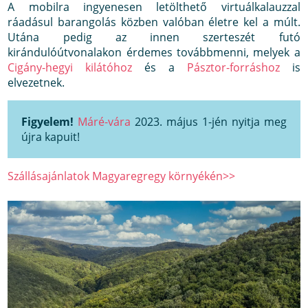
A mobilra ingyenesen letölthető virtuálkalauzzal
ráadásul barangolás közben valóban életre kel a múlt.
Utána pedig az innen szerteszét futó
kirándulóútvonalakon érdemes továbbmenni, melyek a
Cigány-hegyi kilátóhoz
és a
Pásztor-forráshoz
is
elvezetnek.
Figyelem!
Máré-vára
2023. május 1-jén nyitja meg
újra kapuit!
Szállásajánlatok Magyaregregy környékén>>