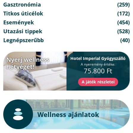
Gasztronómia
(259)
Titkos úticélok
(172)
Események
(454)
Utazási tippek
(528)
Legnépszerűbb
(40)
Nyerj wellness
Hotel Imperial Gyógyszálló
A nyeremény értéke:
hétvégét!
75.800 Ft
Wellness ajánlatok