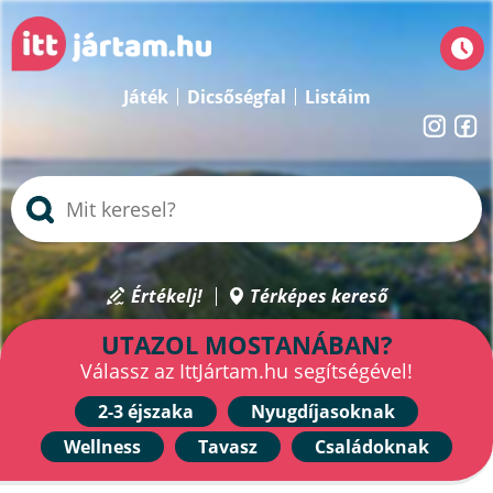
Játék
Dicsőségfal
Listáim
Értékelj!
Térképes kereső
UTAZOL MOSTANÁBAN?
Válassz az IttJártam.hu segítségével!
2-3 éjszaka
Nyugdíjasoknak
Wellness
Tavasz
Családoknak