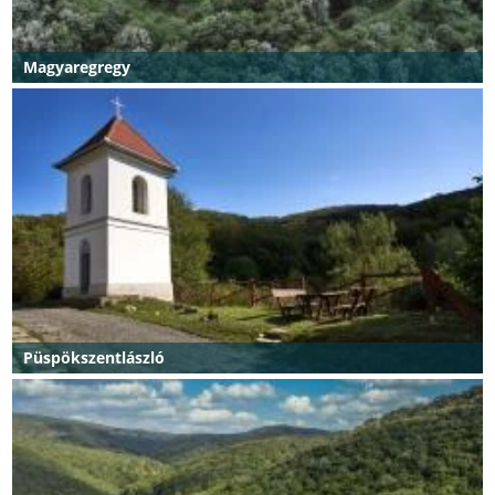
Magyaregregy
Püspökszentlászló