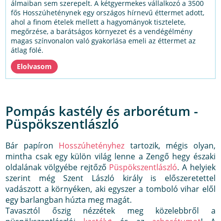
álmaiban sem szerepelt. A kétgyermekes vállalkozó a 3500
fős Hosszúheténynek egy országos hírnevű éttermet adott,
ahol a finom ételek mellett a hagyományok tisztelete,
megőrzése, a barátságos környezet és a vendégélmény
magas színvonalon való gyakorlása emeli az éttermet az
átlag fölé.
Pompás kastély és arborétum -
Püspökszentlászló
Bár papíron
Hosszúhetényhez
tartozik, mégis olyan,
mintha csak egy külön világ lenne a Zengő hegy északi
oldalának völgyébe rejtőző
Püspökszentlászló
. A helyiek
szerint még Szent László király is előszeretettel
vadászott a környéken, aki egyszer a tomboló vihar elől
egy barlangban húzta meg magát.
Tavasztól őszig nézzétek meg közelebbről a