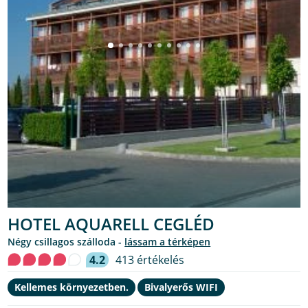
HOTEL AQUARELL CEGLÉD
Négy csillagos szálloda -
lássam a térképen
4.2
413 értékelés
Kellemes környezetben.
Bivalyerős WIFI