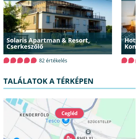
Solaris Apartman & Resort,
Hote
Cserkeszőlő
Konf
82 értékelés
TALÁLATOK A TÉRKÉPEN
Cegléd