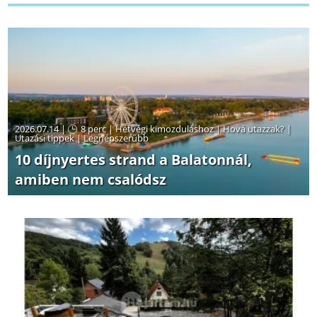
2026.07.14 |
8 perc
|
Hétvégi kimozduláshoz
|
Hová utazzak?
|
Utazási tippek
|
Legnépszerűbb
10 díjnyertes strand a Balatonnál,
amiben nem csalódsz