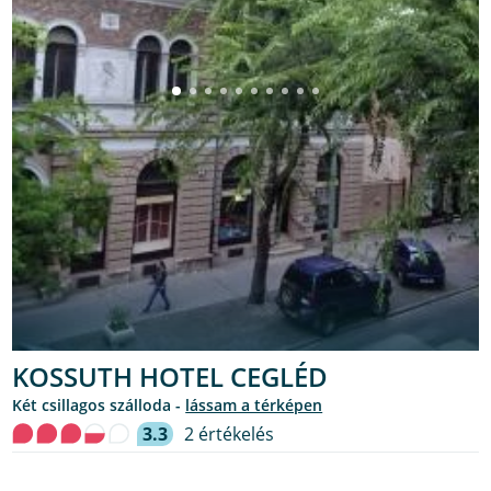
KOSSUTH HOTEL CEGLÉD
Két csillagos szálloda -
lássam a térképen
3.3
2 értékelés