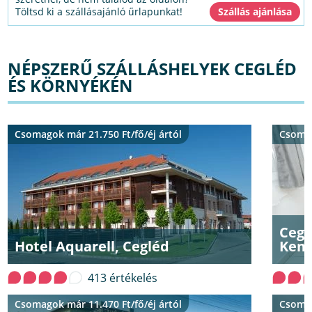
Töltsd ki a szállásajánló űrlapunkat!
NÉPSZERŰ SZÁLLÁSHELYEK CEGLÉD
ÉS KÖRNYÉKÉN
Csomagok már 21.750 Ft/fő/éj ártól
Csomag
Cegl
Hotel Aquarell, Cegléd
Kemp
413 értékelés
Csomagok már 11.470 Ft/fő/éj ártól
Csomag