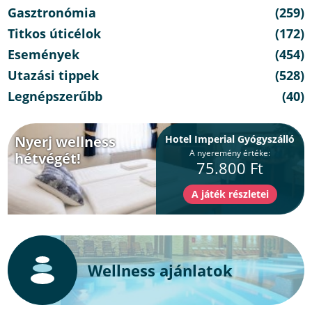
Gasztronómia
(259)
Titkos úticélok
(172)
Események
(454)
Utazási tippek
(528)
Legnépszerűbb
(40)
Nyerj wellness
Hotel Imperial Gyógyszálló
A nyeremény értéke:
hétvégét!
75.800 Ft
Wellness ajánlatok