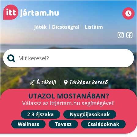
Játék
Dicsőségfal
Listáim
Értékelj!
Térképes kereső
UTAZOL MOSTANÁBAN?
Válassz az IttJártam.hu segítségével!
2-3 éjszaka
Nyugdíjasoknak
Wellness
Tavasz
Családoknak