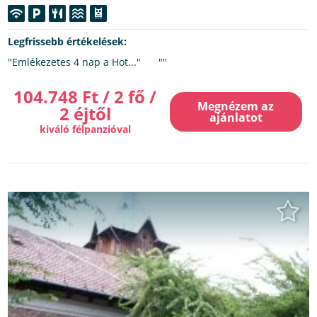
Legfrissebb értékelések:
"Emlékezetes 4 nap a Hot..."
""
104.748 Ft / 2 fő /
Megnézem az
2 éjtől
ajánlatot
kiváló félpanzióval