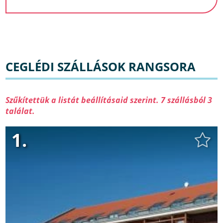
CEGLÉDI SZÁLLÁSOK RANGSORA
Szűkítettük a listát beállításaid szerint. 7 szállásból 3
találat.
1.