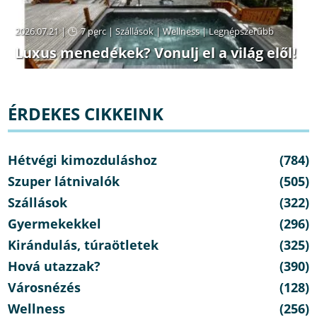
2026.07.21 |
7 perc
|
Szállások
|
Wellness
|
Legnépszerűbb
Luxus menedékek? Vonulj el a világ elől!
ÉRDEKES CIKKEINK
Hétvégi kimozduláshoz
(784)
Szuper látnivalók
(505)
Szállások
(322)
Gyermekekkel
(296)
Kirándulás, túraötletek
(325)
Hová utazzak?
(390)
Városnézés
(128)
Wellness
(256)