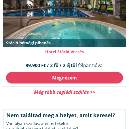
Stáció hétvégi pihenés
Hotel Stáció Vecsés
99.900 Ft / 2 fő / 2 éjtől
félpanzióval
Megnézem
Még több ceglédi szállás >>
Nem találtad meg a helyet, amit keresel?
Van olyan szállás, amit értékelni
szeretnél, de nem találod az oldalon?