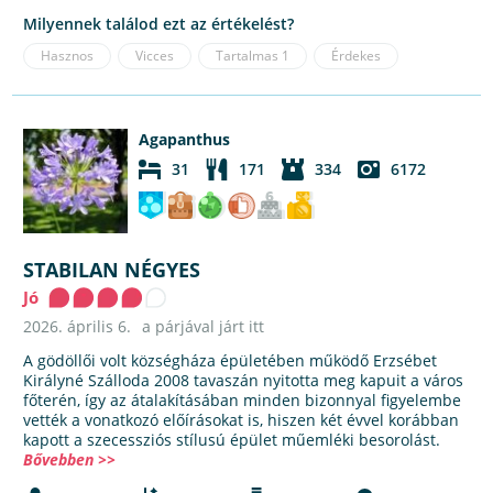
Milyennek találod ezt az értékelést?
Hasznos
Vicces
Tartalmas
1
Érdekes
Agapanthus
31
171
334
6172
STABILAN NÉGYES
Jó
2026. április 6.
a párjával járt itt
A gödöllői volt községháza épületében működő Erzsébet
Királyné Szálloda 2008 tavaszán nyitotta meg kapuit a város
főterén, így az átalakításában minden bizonnyal figyelembe
vették a vonatkozó előírásokat is, hiszen két évvel korábban
kapott a szecessziós stílusú épület műemléki besorolást.
Bővebben >>