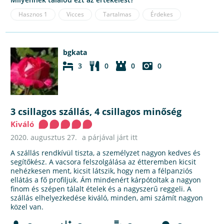
Hasznos
1
Vicces
Tartalmas
Érdekes
bgkata
3
0
0
0
3 csillagos szállás, 4 csillagos minőség
Kiváló
2020. augusztus 27.
a párjával járt itt
A szállás rendkívül tiszta, a személyzet nagyon kedves és
segítőkész. A vacsora felszolgálása az étteremben kicsit
nehézkesen ment, kicsit látszik, hogy nem a félpanziós
ellátás a fő profiljuk. Ám mindenért kárpótoltak a nagyon
finom és szépen tálalt ételek és a nagyszerű reggeli. A
szállás elhelyezkedése kiváló, minden, ami számít nagyon
közel van.