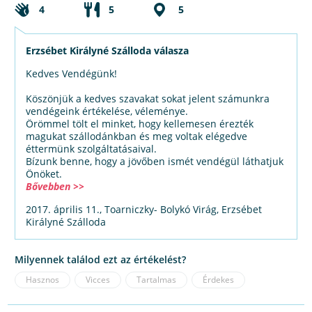
4
5
5
Erzsébet Királyné Szálloda válasza
Kedves Vendégünk!
Köszönjük a kedves szavakat sokat jelent számunkra
vendégeink értékelése, véleménye.
Örömmel tölt el minket, hogy kellemesen érezték
magukat szállodánkban és meg voltak elégedve
éttermünk szolgáltatásaival.
Bízunk benne, hogy a jövőben ismét vendégül láthatjuk
Önöket.
Bővebben >>
2017. április 11., Toarniczky- Bolykó Virág, Erzsébet
Királyné Szálloda
Milyennek találod ezt az értékelést?
Hasznos
Vicces
Tartalmas
Érdekes