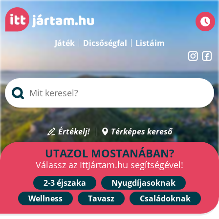
Játék
Dicsőségfal
Listáim
Értékelj!
Térképes kereső
UTAZOL MOSTANÁBAN?
Válassz az IttJártam.hu segítségével!
2-3 éjszaka
Nyugdíjasoknak
Wellness
Tavasz
Családoknak