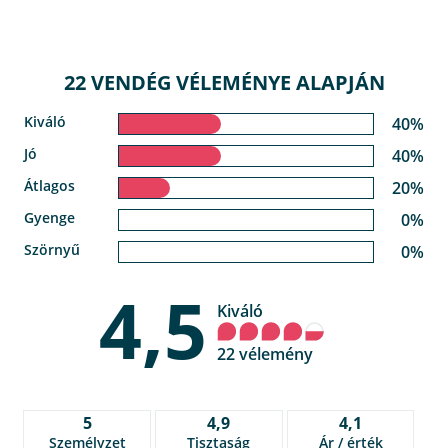
22 VENDÉG VÉLEMÉNYE ALAPJÁN
Kiváló
40%
Jó
40%
Átlagos
20%
Gyenge
0%
Szörnyű
0%
4,5
Kiváló
22 vélemény
5
4,9
4,1
Személyzet
Tisztaság
Ár / érték