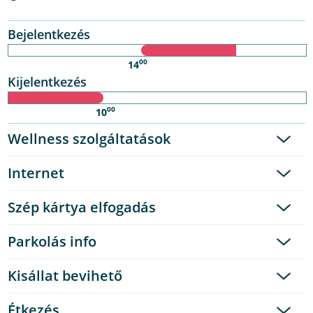
Bejelentkezés
00
14
Kijelentkezés
00
10
Wellness szolgáltatások
Internet
Szép kártya elfogadás
Parkolás info
Kisállat bevihető
Étkezés