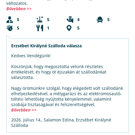
változatos.
Bővebben >>
5
5
4
5
5
1
5
Erzsébet Királyné Szálloda válasza
Kedves Vendégünk!
Köszönjük, hogy megosztotta velünk részletes
értékelését, és hogy öt éjszakán át szállodánkat
választotta.
Nagy örömünkre szolgál, hogy elégedett volt szállodánk
elhelyezkedésével, a mélygarázs és az elektromosautó-
töltési lehetőség nyújtotta kényelemmel, valamint
szobája tisztaságával és felszereltségével.
Bővebben >>
2026. július 14., Salamon Edina, Erzsébet Királyné
Szálloda