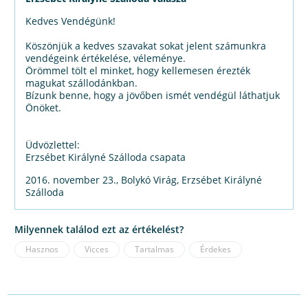
Kedves Vendégünk!
Köszönjük a kedves szavakat sokat jelent számunkra
vendégeink értékelése, véleménye.
Örömmel tölt el minket, hogy kellemesen érezték
magukat szállodánkban.
Bízunk benne, hogy a jövőben ismét vendégül láthatjuk
Önöket.
Üdvözlettel:
Erzsébet Királyné Szálloda csapata
2016. november 23., Bolykó Virág, Erzsébet Királyné
Szálloda
Milyennek találod ezt az értékelést?
Hasznos
Vicces
Tartalmas
Érdekes