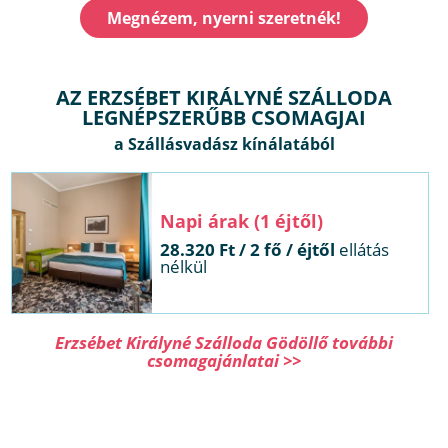
Megnézem, nyerni szeretnék!
AZ ERZSÉBET KIRÁLYNÉ SZÁLLODA
LEGNÉPSZERŰBB CSOMAGJAI
Napi árak (1 éjtől)
28.320 Ft / 2 fő / éjtől
ellátás
nélkül
Erzsébet Királyné Szálloda Gödöllő további
csomagajánlatai >>