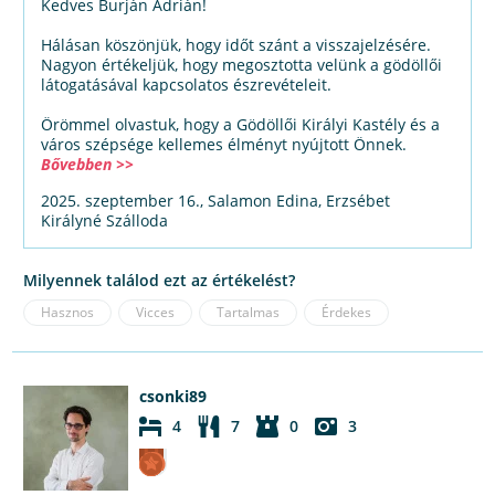
Kedves Burján Adrián!
Hálásan köszönjük, hogy időt szánt a visszajelzésére.
Nagyon értékeljük, hogy megosztotta velünk a gödöllői
látogatásával kapcsolatos észrevételeit.
Örömmel olvastuk, hogy a Gödöllői Királyi Kastély és a
város szépsége kellemes élményt nyújtott Önnek.
Bővebben >>
2025. szeptember 16., Salamon Edina, Erzsébet
Királyné Szálloda
Milyennek találod ezt az értékelést?
Hasznos
Vicces
Tartalmas
Érdekes
csonki89
4
7
0
3