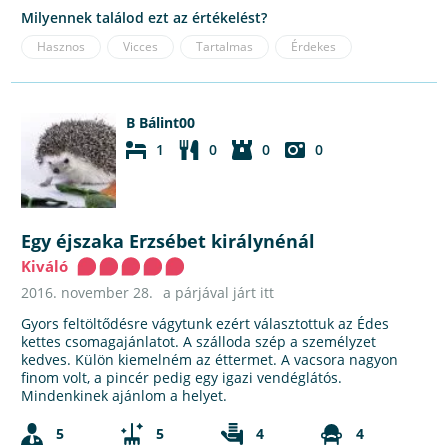
Milyennek találod ezt az értékelést?
Hasznos
Vicces
Tartalmas
Érdekes
B Bálint00
1
0
0
0
Egy éjszaka Erzsébet királynénál
Kiváló
2016. november 28.
a párjával járt itt
Gyors feltöltődésre vágytunk ezért választottuk az Édes
kettes csomagajánlatot. A szálloda szép a személyzet
kedves. Külön kiemelném az éttermet. A vacsora nagyon
finom volt, a pincér pedig egy igazi vendéglátós.
Mindenkinek ajánlom a helyet.
5
5
4
4