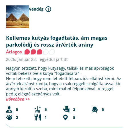
Vendég
Kellemes kutyás fogadtatás, ám magas
parkolódíj és rossz ár/érték arány
Átlagos
2026. január 23.
egyedül járt itt
Nagyon tetszett, hogy kutyaágy, tálkák és más apróságok
voltak bekészítve a kutya "fogadására"-
Nem tetszett, hogy nem lehetett félpanziós ellátást kérni. Az
ár/érték arányt rontja, hogy a csak reggeli szolgáltatással kb.
annyib került a szoba, mint máhol félpanzióval. A reggeli
pedig eléggé szegényes volt.
Bővebben >>
5
5
3
5
2
1
5