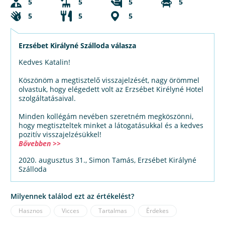
5
5
5
5
5
5
5
Erzsébet Királyné Szálloda válasza
Kedves Katalin!
Köszönöm a megtisztelő visszajelzését, nagy örömmel
olvastuk, hogy elégedett volt az Erzsébet Kirélyné Hotel
szolgáltatásaival.
Minden kollégám nevében szeretném megköszönni,
hogy megtiszteltek minket a látogatásukkal és a kedves
pozitív visszajelzésükkel!
Bővebben >>
2020. augusztus 31., Simon Tamás, Erzsébet Királyné
Szálloda
Milyennek találod ezt az értékelést?
Hasznos
Vicces
Tartalmas
Érdekes