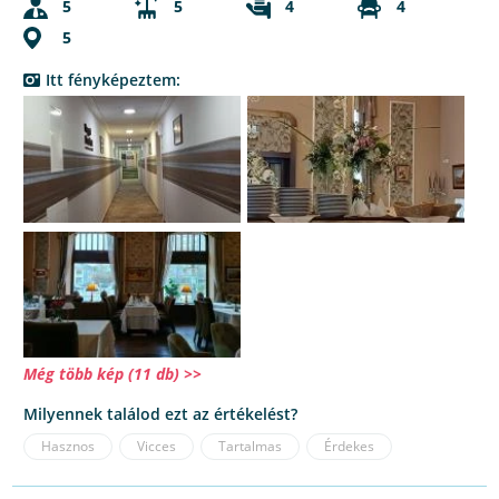
5
5
4
4
5
Itt fényképeztem:
Még több kép (11 db) >>
Milyennek találod ezt az értékelést?
Hasznos
Vicces
Tartalmas
Érdekes