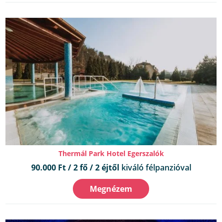
Thermál Park Hotel Egerszalók
90.000 Ft / 2 fő / 2 éjtől
kiváló félpanzióval
Megnézem