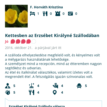
F. Horváth Krisztina
1
0
0
0
Kettesben az Erzsébet Királyné Szállodában
Jó
2016. október 21.
a párjával járt itt
A szálloda elhelyezkedése megfelelő volt, és kényelmes volt
a mélygarázs használatának lehetősége.
A személyzet mind a recepción, mind az étteremben nagyon
segítőkész és udvarias.
Az étel és italkínálat választékos, valamint ízletes volt a
megrendelt étel .A felszolgálás igazán színvonalas volt.
5
4
4
5
5
4
4
Erzsébet Királyné Szálloda válasza