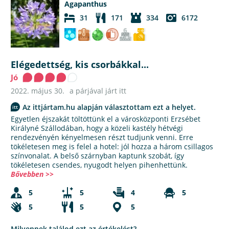
Agapanthus
31
171
334
6172
Elégedettség, kis csorbákkal...
Jó
2022. május 30.
a párjával járt itt
Az ittjártam.hu alapján választottam ezt a helyet.
Egyetlen éjszakát töltöttünk el a városközponti Erzsébet
Királyné Szállodában, hogy a közeli kastély hétvégi
rendezvényén kényelmesen részt tudjunk venni. Erre
tökéletesen meg is felel a hotel: jól hozza a három csillagos
színvonalat. A belső szárnyban kaptunk szobát, így
tökéletesen csendes, nyugodt helyen pihenhettünk.
Bővebben >>
5
5
4
5
5
5
5
Milyennek találod ezt az értékelést?