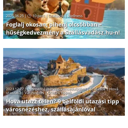
2025.06.25 |
10 perc
|
Szállások
|
Wellness
Foglalj okosan, pihenj olcsóbban –
hűségkedvezmény a Szállásvadász.hu-n!
2023.12.27 |
9 perc
|
Hétvégi kimozduláshoz
|
Szállások
|
Hová
utazzak?
|
Városnézés
|
Utazási tippek
Hova utazz télen? 9 belföldi utazási tipp
városnézéshez, szállásajánlóval