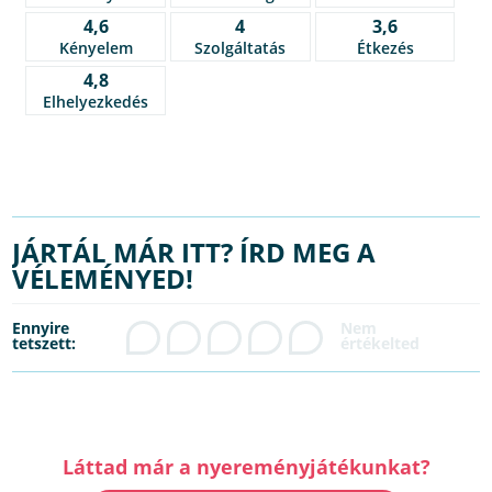
4,6
4
3,6
Kényelem
Szolgáltatás
Étkezés
4,8
Elhelyezkedés
JÁRTÁL MÁR ITT? ÍRD MEG A
VÉLEMÉNYED!
Ennyire
tetszett:
Láttad már a nyereményjátékunkat?