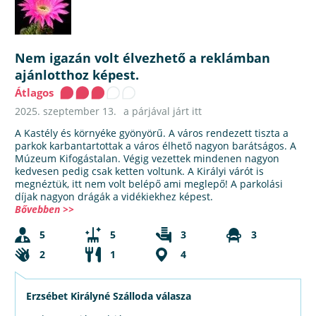
Nem igazán volt élvezhető a reklámban
ajánlotthoz képest.
Átlagos
2025. szeptember 13.
a párjával járt itt
A Kastély és környéke gyönyörű. A város rendezett tiszta a
parkok karbantartottak a város élhető nagyon barátságos. A
Múzeum Kifogástalan. Végig vezettek mindenen nagyon
kedvesen pedig csak ketten voltunk. A Királyi várót is
megnéztük, itt nem volt belépő ami meglepő! A parkolási
díjak nagyon drágák a vidékiekhez képest.
Bővebben >>
5
5
3
3
2
1
4
Erzsébet Királyné Szálloda válasza