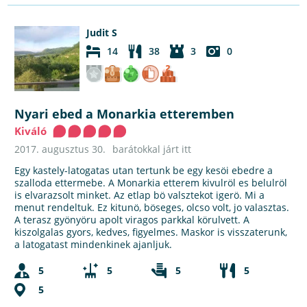
Judit S
14
38
3
0
Nyari ebed a Monarkia etteremben
Kiváló
2017. augusztus 30.
barátokkal járt itt
Egy kastely-latogatas utan tertunk be egy kesöi ebedre a
szalloda ettermebe. A Monarkia etterem kivulröl es belulröl
is elvarazsolt minket. Az etlap bö valsztekot igerö. Mi a
menut rendeltuk. Ez kitunö, böseges, olcso volt, jo valasztas.
A terasz gyönyöru apolt viragos parkkal körulvett. A
kiszolgalas gyors, kedves, figyelmes. Maskor is visszaterunk,
a latogatast mindenkinek ajanljuk.
5
5
5
5
5