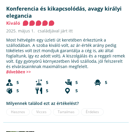
Konferencia és kikapcsolódás, avagy királyi
elegancia
Kiváló
2025. május 1.
családjával járt itt
Most hétvégén egy üzleti út keretében érkeztünk a
szállodában. A szoba kiváló volt, az ár-érték arány pedig
tökéletes volt (ezt mondjuk garantálja a cég is, aki által
foglaltunk, így ez adott volt). A kiszolgálás és a reggeli remek
volt. Egy gyönyörű környezetben lévő szálloda, jól felszerelt
és elvárásainknak maximálisan megfelelt.
Bővebben >>
5
5
5
5
5
5
5
Milyennek találod ezt az értékelést?
Hasznos
Vicces
Tartalmas
Érdekes