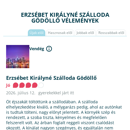
ERZSÉBET KIRÁLYNÉ SZÁLLODA
GÖDÖLLŐ VÉLEMÉNYEK
Újak elől
Hasznosak elől
Jobbak elől
Rosszabbak elől
Vendég
Erzsébet Királyné Szálloda Gödöllő
Jó
2026. július 12.
gyerekekkel járt itt
Öt éjszakát töltöttünk a szállodában. A szálloda
elhelyezkedése kiváló, a mélygarázs pedig, ahol az autónkat
is tudtuk tölteni, nagy előnyt jelentett. A környék szép és
rendezett, a szoba tiszta, kényelmes és megfelelően
felszerelt volt. Az árban foglalt reggeli viszont csalódást
okozott. A kínálat nagyon szegényes, és egyáltalán nem