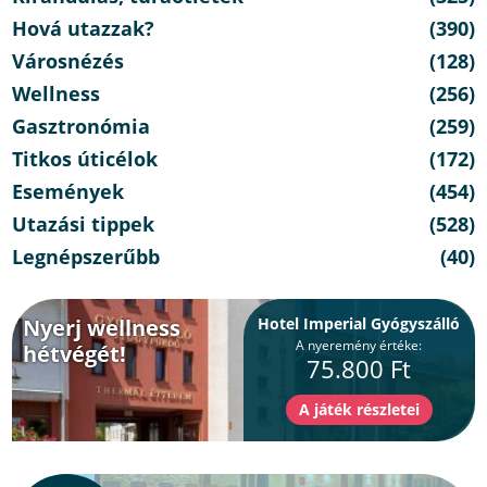
Hová utazzak?
(390)
Városnézés
(128)
Wellness
(256)
Gasztronómia
(259)
Titkos úticélok
(172)
Események
(454)
Utazási tippek
(528)
Legnépszerűbb
(40)
Nyerj wellness
Hotel Imperial Gyógyszálló
A nyeremény értéke:
hétvégét!
75.800 Ft