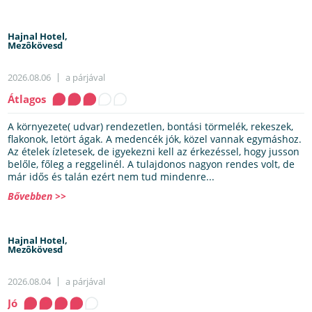
Hajnal Hotel,
Mezôkövesd
2026.08.06
a párjával
Átlagos
A környezete( udvar) rendezetlen, bontási törmelék, rekeszek,
flakonok, letört ágak. A medencék jók, közel vannak egymáshoz.
Az ételek ízletesek, de igyekezni kell az érkezéssel, hogy jusson
belőle, főleg a reggelinél. A tulajdonos nagyon rendes volt, de
már idős és talán ezért nem tud mindenre...
Bővebben >>
Hajnal Hotel,
Mezôkövesd
2026.08.04
a párjával
Jó