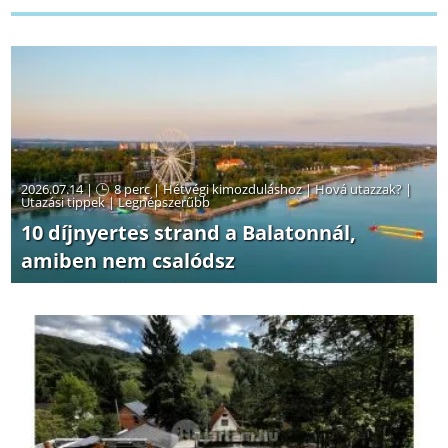
2026.07.14 |
8 perc
|
Hétvégi kimozduláshoz
|
Hová utazzak?
|
Utazási tippek
|
Legnépszerűbb
10 díjnyertes strand a Balatonnál,
amiben nem csalódsz