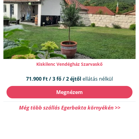
Kiskilenc Vendégház Szarvaskő
71.900 Ft / 3 fő / 2 éjtől
ellátás nélkül
Megnézem
Még több szállás Egerbakta környékén >>