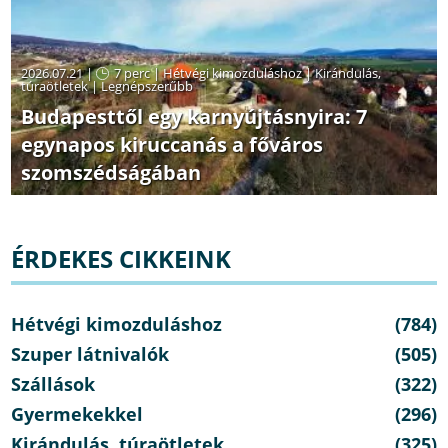
2026.07.21 |
7 perc
|
Hétvégi kimozduláshoz
|
Kirándulás,
túraötletek
|
Legnépszerűbb
Budapesttől egy karnyújtásnyira: 7
egynapos kiruccanás a főváros
szomszédságában
ÉRDEKES CIKKEINK
Hétvégi kimozduláshoz
(784)
Szuper látnivalók
(505)
Szállások
(322)
Gyermekekkel
(296)
Kirándulás, túraötletek
(325)