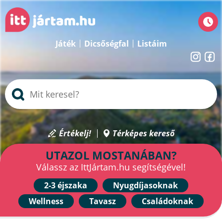
Játék
Dicsőségfal
Listáim
Értékelj!
Térképes kereső
UTAZOL MOSTANÁBAN?
Válassz az IttJártam.hu segítségével!
2-3 éjszaka
Nyugdíjasoknak
Wellness
Tavasz
Családoknak