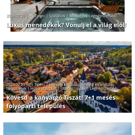
2026.07.21 |
7 perc
|
Szállások
|
Wellness
|
Legnépszerűbb
Luxus menedékek? Vonulj el a világ elől!
2026.07.29 |
7 perc
|
Hétvégi kimozduláshoz
|
Kirándulás,
túraötletek
|
Hová utazzak?
|
Utazási tippek
|
Legnépszerűbb
Kövesd a kanyargó Tiszát! 7+1 mesés
folyóparti település