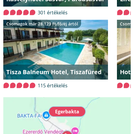
301 értékelés
Csomagok már 28.123 Ft/fő/éj ártól
Csomag
Tisza Balneum Hotel, Tiszafüred
Hote
115 értékelés
Egerbakta