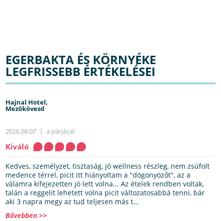
EGERBAKTA ÉS KÖRNYÉKE
LEGFRISSEBB ÉRTÉKELÉSEI
Hajnal Hotel,
Mezôkövesd
2026.08.07
a párjával
Kiváló
Kedves, személyzet, tisztaság, jó wellness részleg, nem zsúfolt
medence térrel, picit itt hiányoltam a "dögönyözőt", az a
válamra kifejezetten jó lett volna... Az ételek rendben voltak,
talán a reggelit lehetett volna picit változatosabbá tenni, bár
aki 3 napra megy az tud teljesen más t...
Bővebben >>