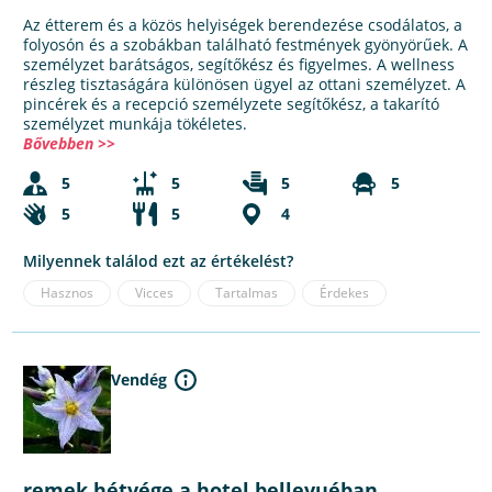
Az étterem és a közös helyiségek berendezése csodálatos, a
folyosón és a szobákban található festmények gyönyörűek. A
személyzet barátságos, segítőkész és figyelmes. A wellness
részleg tisztaságára különösen ügyel az ottani személyzet. A
pincérek és a recepció személyzete segítőkész, a takarító
személyzet munkája tökéletes.
Bővebben >>
5
5
5
5
5
5
4
Milyennek találod ezt az értékelést?
Hasznos
Vicces
Tartalmas
Érdekes
Vendég
remek hétvége a hotel bellevuéban