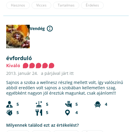
Hasznos
Vicces
Tartalmas
Érdekes
Vendég
évforduló
Kiváló
2013. január 24.
a párjával járt itt
Sajnos a szoba a wellnesz részleg mellett volt, így valószínű
abból eredően volt sajnos a szobában kellemetlen szag,
egyébként nagyon jól éreztük magunkat, csak ajánlom!!!
5
5
5
4
5
5
4
Milyennek találod ezt az értékelést?