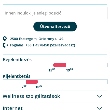
2500
Esztergom
,
Őrtorony u. 49.
Foglalás: +36 1 4578450 (Szállásvadász)
Bejelentkezés
00
00
15
19
Kijelentkezés
00
30
7
10
Wellness szolgáltatások
Internet