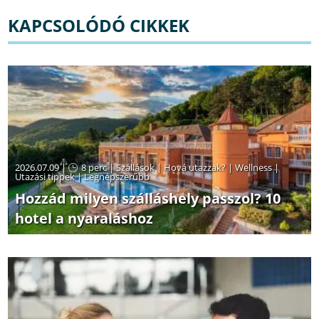
KAPCSOLÓDÓ CIKKEK
2026.07.09 |
8 perc
|
Szállások
|
Hová utazzak?
|
Wellness
|
Utazási tippek
|
Legnépszerűbb
Hozzád milyen szálláshely passzol? 10
hotel a nyaraláshoz