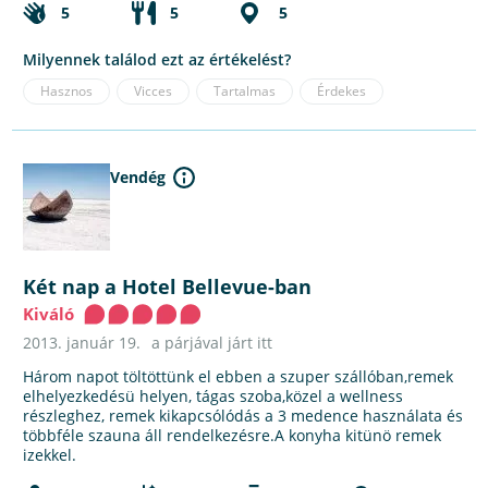
5
5
5
Milyennek találod ezt az értékelést?
Hasznos
Vicces
Tartalmas
Érdekes
Vendég
Két nap a Hotel Bellevue-ban
Kiváló
2013. január 19.
a párjával járt itt
Három napot töltöttünk el ebben a szuper szállóban,remek
elhelyezkedésü helyen, tágas szoba,közel a wellness
részleghez, remek kikapcsólódás a 3 medence használata és
többféle szauna áll rendelkezésre.A konyha kitünö remek
izekkel.