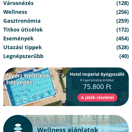
Városnézés
(128)
Wellness
(256)
Gasztronómia
(259)
Titkos úticélok
(172)
Események
(454)
Utazási tippek
(528)
Legnépszerűbb
(40)
Nyerj wellness
Hotel Imperial Gyógyszálló
A nyeremény értéke:
hétvégét!
75.800 Ft
Wellness ajánlatok