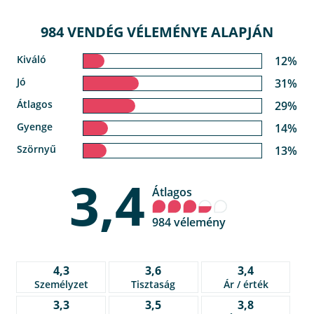
984 VENDÉG VÉLEMÉNYE ALAPJÁN
Kiváló
12%
Jó
31%
Átlagos
29%
Gyenge
14%
Szörnyű
13%
3,4
Átlagos
984 vélemény
4,3
3,6
3,4
Személyzet
Tisztaság
Ár / érték
3,3
3,5
3,8