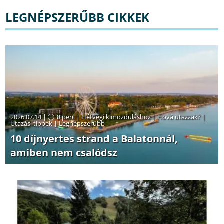
LEGNÉPSZERŰBB CIKKEK
2026.07.14 |
8 perc
|
Hétvégi kimozduláshoz
|
Hová utazzak?
|
Utazási tippek
|
Legnépszerűbb
10 díjnyertes strand a Balatonnál,
amiben nem csalódsz