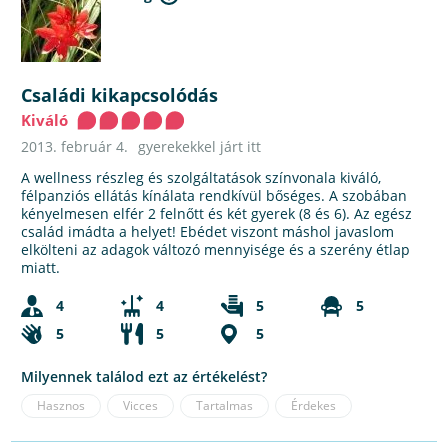
Családi kikapcsolódás
Kiváló
2013. február 4.
gyerekekkel járt itt
A wellness részleg és szolgáltatások színvonala kiváló,
félpanziós ellátás kínálata rendkívül bőséges. A szobában
kényelmesen elfér 2 felnőtt és két gyerek (8 és 6). Az egész
család imádta a helyet! Ebédet viszont máshol javaslom
elkölteni az adagok változó mennyisége és a szerény étlap
miatt.
4
4
5
5
5
5
5
Milyennek találod ezt az értékelést?
Hasznos
Vicces
Tartalmas
Érdekes