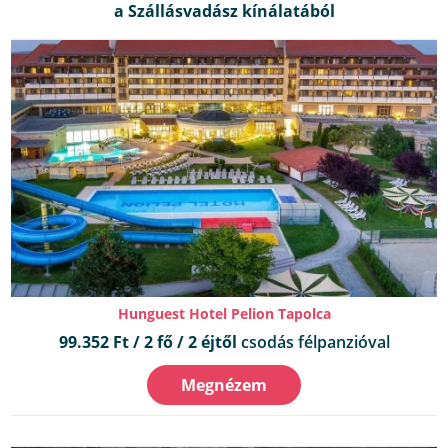
Hunguest Hotel Pelion Tapolca
99.352 Ft / 2 fő / 2 éjtől
csodás félpanzióval
Megnézem