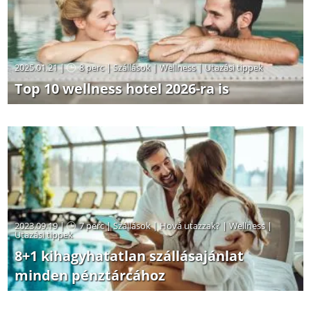
2025.01.21 |
8 perc
|
Szállások
|
Wellness
|
Utazási tippek
Top 10 wellness hotel 2026-ra is
2023.09.19 |
7 perc
|
Szállások
|
Hová utazzak?
|
Wellness
|
Utazási tippek
8+1 kihagyhatatlan szállásajánlat
minden pénztárcához