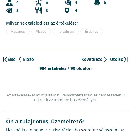
4
5
4
5
5
5
4
Milyennek találod ezt az értékelést?
Hasznos
Vicces
Tartalmas
Érdekes
Első
Előző
Következő
Utolsó
984 értékelés / 99 oldalon
Az értékeléseket az Ittjártam.hu felhasználói írták, és nem feltétlenül
tükrözik az Ittjártam.hu véleményét.
Ön a tulajdonos, üzemeltető?
Használja a manager regisztrációt, ha szeretne válaszolni az