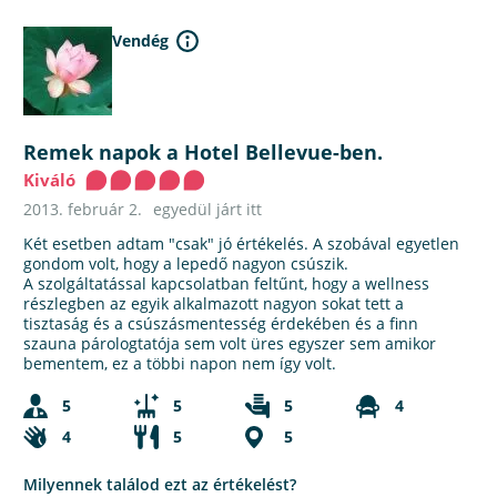
Vendég
Remek napok a Hotel Bellevue-ben.
Kiváló
2013. február 2.
egyedül járt itt
Két esetben adtam "csak" jó értékelés. A szobával egyetlen
gondom volt, hogy a lepedő nagyon csúszik.
A szolgáltatással kapcsolatban feltűnt, hogy a wellness
részlegben az egyik alkalmazott nagyon sokat tett a
tisztaság és a csúszásmentesség érdekében és a finn
szauna párologtatója sem volt üres egyszer sem amikor
bementem, ez a többi napon nem így volt.
5
5
5
4
4
5
5
Milyennek találod ezt az értékelést?