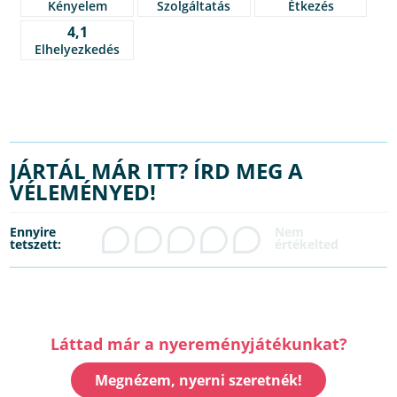
Kényelem
Szolgáltatás
Étkezés
4,1
Elhelyezkedés
JÁRTÁL MÁR ITT? ÍRD MEG A
VÉLEMÉNYED!
Ennyire
tetszett:
Láttad már a nyereményjátékunkat?
Megnézem, nyerni szeretnék!