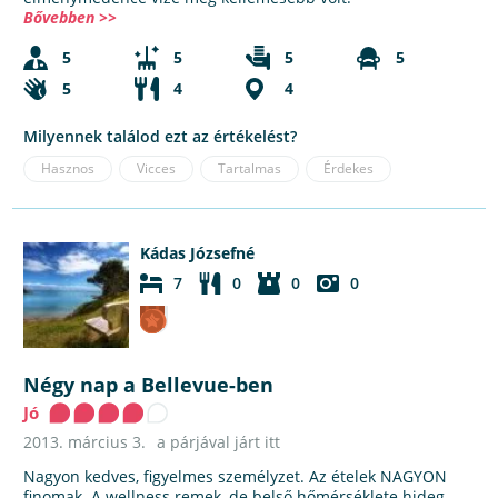
Bővebben >>
5
5
5
5
5
4
4
Milyennek találod ezt az értékelést?
Hasznos
Vicces
Tartalmas
Érdekes
Kádas Józsefné
7
0
0
0
Négy nap a Bellevue-ben
Jó
2013. március 3.
a párjával járt itt
Nagyon kedves, figyelmes személyzet. Az ételek NAGYON
finomak. A wellness remek, de belső hőmérséklete hideg