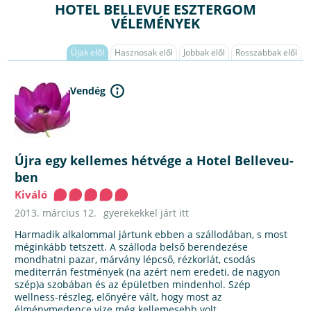
HOTEL BELLEVUE ESZTERGOM
VÉLEMÉNYEK
Újak elől
Hasznosak elől
Jobbak elől
Rosszabbak elől
Vendég
Újra egy kellemes hétvége a Hotel Belleveu-
ben
Kiváló
2013. március 12.
gyerekekkel járt itt
Harmadik alkalommal jártunk ebben a szállodában, s most
méginkább tetszett. A szálloda belső berendezése
mondhatni pazar, márvány lépcső, rézkorlát, csodás
mediterrán festmények (na azért nem eredeti, de nagyon
szép)a szobában és az épületben mindenhol. Szép
wellness-részleg, előnyére vált, hogy most az
élménymedence vize még kellemesebb volt.