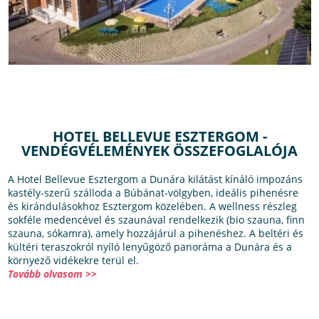
HOTEL BELLEVUE ESZTERGOM -
VENDÉGVÉLEMÉNYEK ÖSSZEFOGLALÓJA
A Hotel Bellevue Esztergom a Dunára kilátást kínáló impozáns
kastély-szerű szálloda a Búbánat-völgyben, ideális pihenésre
és kirándulásokhoz Esztergom közelében. A wellness részleg
sokféle medencével és szaunával rendelkezik (bio szauna, finn
szauna, sókamra), amely hozzájárul a pihenéshez. A beltéri és
kültéri teraszokról nyíló lenyűgöző panoráma a Dunára és a
környező vidékekre terül el.
Tovább olvasom >>