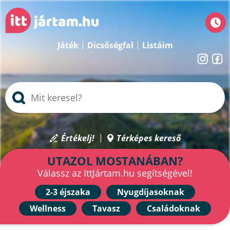
Játék
Dicsőségfal
Listáim
Értékelj!
Térképes kereső
UTAZOL MOSTANÁBAN?
Válassz az IttJártam.hu segítségével!
2-3 éjszaka
Nyugdíjasoknak
Wellness
Tavasz
Családoknak