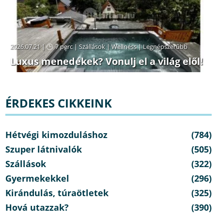
2026.07.21 |
7 perc
|
Szállások
|
Wellness
|
Legnépszerűbb
Luxus menedékek? Vonulj el a világ elől!
ÉRDEKES CIKKEINK
Hétvégi kimozduláshoz
(784)
Szuper látnivalók
(505)
Szállások
(322)
Gyermekekkel
(296)
Kirándulás, túraötletek
(325)
Hová utazzak?
(390)