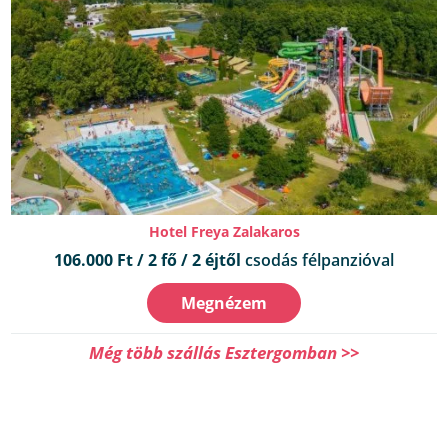
Hotel Freya Zalakaros
106.000 Ft / 2 fő / 2 éjtől
csodás félpanzióval
Megnézem
Még több szállás Esztergomban >>