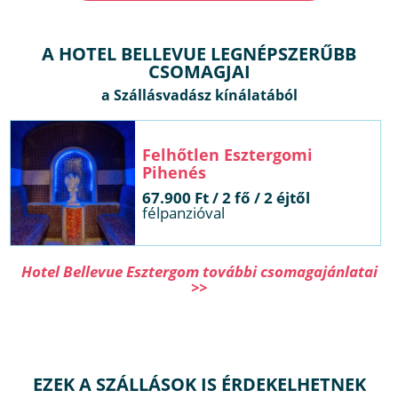
A HOTEL BELLEVUE LEGNÉPSZERŰBB
CSOMAGJAI
len Esztergomi Pihenés
 / 2 fő / 2 éjtől
félpanzióval
Hotel Bellevue Esztergom további csomagajánlatai
>>
EZEK A SZÁLLÁSOK IS ÉRDEKELHETNEK