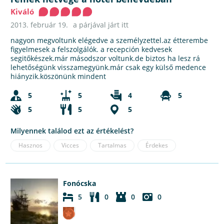
Kiváló
2013. február 19.
a párjával járt itt
nagyon megvoltunk elégedve a személyzettel.az étterembe
figyelmesek a felszolgálók. a recepción kedvesek
segitőkészek.már másodszor voltunk.de biztos ha lesz rá
lehetőségünk visszamegyünk.már csak egy külső medence
hiányzik.köszönünk mindent
5
5
4
5
5
5
5
Milyennek találod ezt az értékelést?
Hasznos
Vicces
Tartalmas
Érdekes
Fonócska
5
0
0
0