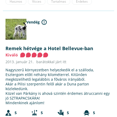
Hasznos
Vicces
Tartalmas
Érdekes
Vendég
Remek hétvége a Hotel Bellevue-ban
Kiváló
2013. január 21.
barátokkal járt itt
Nagyszerű környezetben helyezkedik el a szálloda,
Esztergom előtt néhány kilométerrel. Kitűnően
megközelíhető legalábbis a főváros irányából.
Akár a Pilisi szerpentin felől akár a Duna parton
közlekedünk.
Közel van Párkány is ahová szintén érdemes átruccanni egy
jó SZTRAPACSKÁRA!
Mindenkinek ajánlom!
5
5
5
5