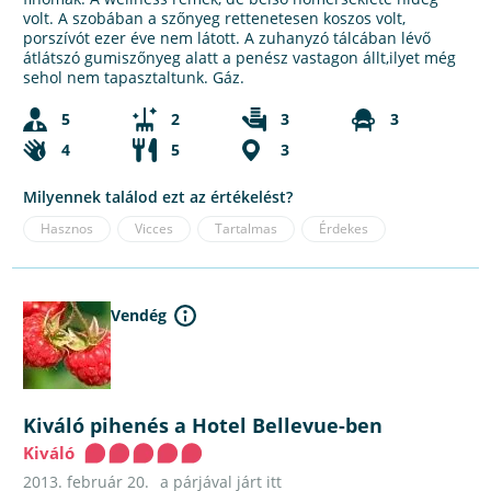
volt. A szobában a szőnyeg rettenetesen koszos volt,
porszívót ezer éve nem látott. A zuhanyzó tálcában lévő
átlátszó gumiszőnyeg alatt a penész vastagon állt,ilyet még
sehol nem tapasztaltunk. Gáz.
5
2
3
3
4
5
3
Milyennek találod ezt az értékelést?
Hasznos
Vicces
Tartalmas
Érdekes
Vendég
Kiváló pihenés a Hotel Bellevue-ben
Kiváló
2013. február 20.
a párjával járt itt