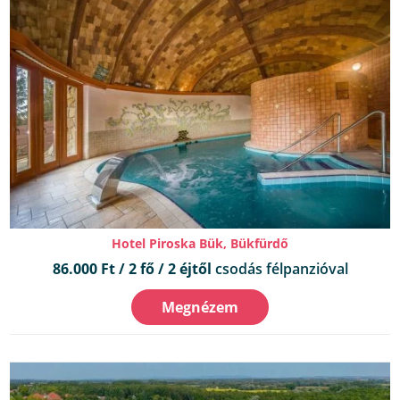
Hotel Piroska Bük, Bükfürdő
86.000 Ft / 2 fő / 2 éjtől
csodás félpanzióval
Megnézem