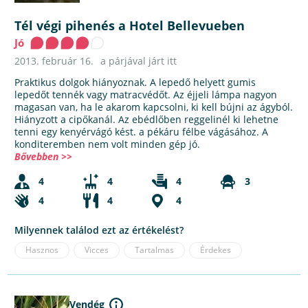
Tél végi pihenés a Hotel Bellevueben
Jó
2013. február 16.
a párjával járt itt
Praktikus dolgok hiányoznak. A lepedő helyett gumis
lepedőt tennék vagy matracvédőt. Az éjjeli lámpa nagyon
magasan van, ha le akarom kapcsolni, ki kell bújni az ágyból.
Hiányzott a cipőkanál. Az ebédlőben reggelinél ki lehetne
tenni egy kenyérvágó kést. a pékáru félbe vágásához. A
konditeremben nem volt minden gép jó.
Bővebben >>
4
4
4
3
4
4
4
Milyennek találod ezt az értékelést?
Hasznos
Vicces
Tartalmas
Érdekes
Vendég