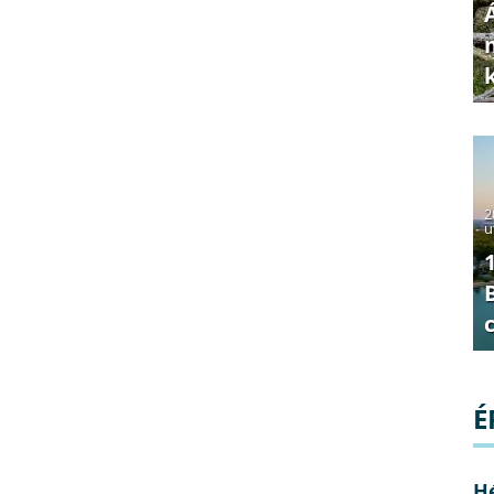
2
u
É
H