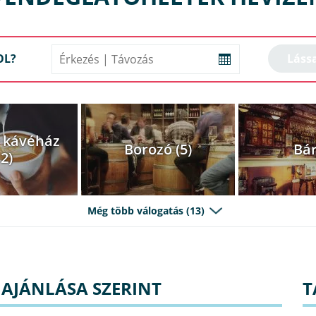
OL?
- kávéház
Borozó (5)
Bár
12)
Még több válogatás (13)
 AJÁNLÁSA SZERINT
T