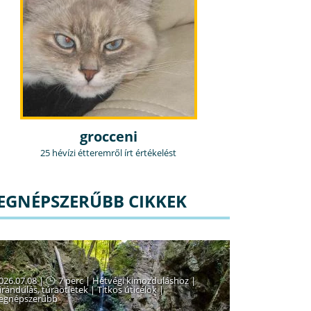
grocceni
25 hévízi étteremről írt értékelést
EGNÉPSZERŰBB CIKKEK
026.07.08 |
7 perc
|
Hétvégi kimozduláshoz
|
irándulás, túraötletek
|
Titkos úticélok
|
egnépszerűbb