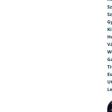
Sz
Sz
G
Ki
H
V
W
G
Ti
E
Ut
L