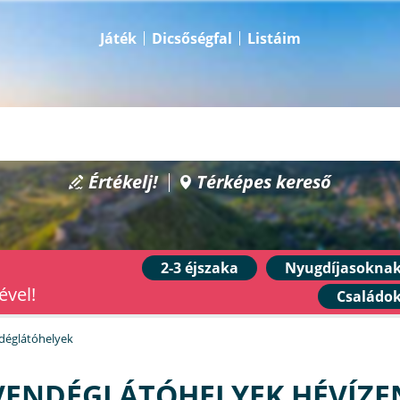
Játék
Dicsőségfal
Listáim
Értékelj!
Térképes kereső
2-3 éjszaka
Nyugdíjasokna
ével!
Családo
ndéglátóhelyek
VENDÉGLÁTÓHELYEK HÉVÍZE