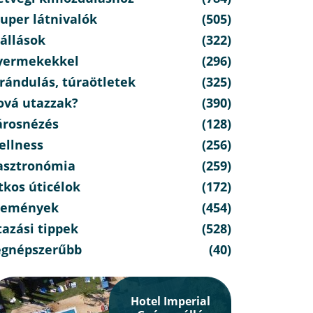
uper látnivalók
(505)
állások
(322)
yermekekkel
(296)
rándulás, túraötletek
(325)
ová utazzak?
(390)
árosnézés
(128)
ellness
(256)
asztronómia
(259)
tkos úticélok
(172)
semények
(454)
azási tippek
(528)
egnépszerűbb
(40)
Hotel Imperial