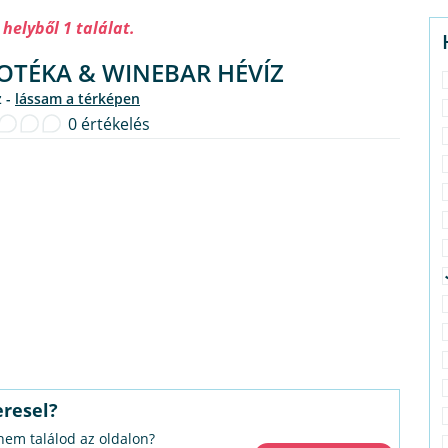
 helyből 1 találat.
OTÉKA & WINEBAR HÉVÍZ
z -
lássam a térképen
0 értékelés
eresel?
 nem találod az oldalon?