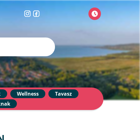
k
Wellness
Tavasz
knak
N