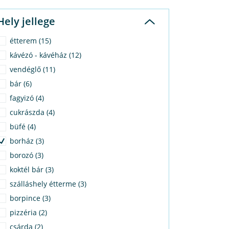
Hely jellege
étterem (15)
kávézó - kávéház (12)
vendéglő (11)
bár (6)
fagyizó (4)
cukrászda (4)
büfé (4)
borház (3)
borozó (3)
koktél bár (3)
szálláshely étterme (3)
borpince (3)
pizzéria (2)
csárda (2)