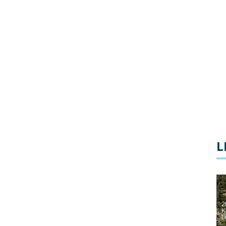
L
2
K
L