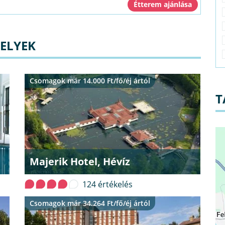
HELYEK
Csomagok már 14.000 Ft/fő/éj ártól
T
Majerik Hotel, Hévíz
124 értékelés
Csomagok már 34.264 Ft/fő/éj ártól