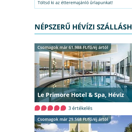
Töltsd ki az étteremajánló űrlapunkat!
NÉPSZERŰ HÉVÍZI SZÁLLÁS
Csomagok már 61.988 Ft/fő/éj ártól
Le Primore Hotel & Spa, Hévíz
3 értékelés
Csomagok már 29.568 Ft/fő/éj ártól