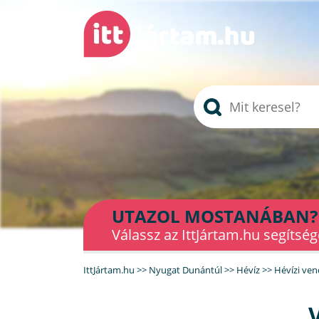
UTAZOL MOSTANÁBAN?
Válassz az IttJártam.hu segítség
IttJártam.hu
>>
Nyugat Dunántúl
>>
Hévíz
>>
Hévízi ve