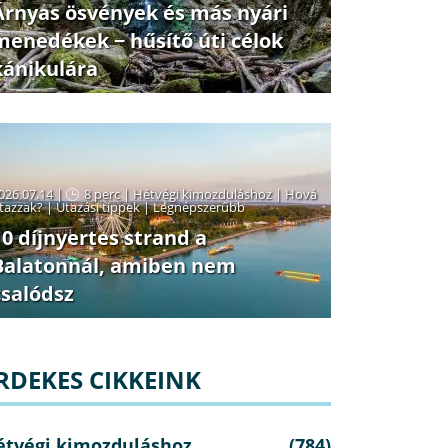
Árnyas ösvények és más nyári
menedékek − hűsítő úti célok
kánikulára
026.07.14 |
8 perc
|
Hétvégi kimozduláshoz
|
Hová
tazzak?
|
Utazási tippek
|
Legnépszerűbb
10 díjnyertes strand a
Balatonnál, amiben nem
csalódsz
RDEKES CIKKEINK
étvégi kimozduláshoz
(784)