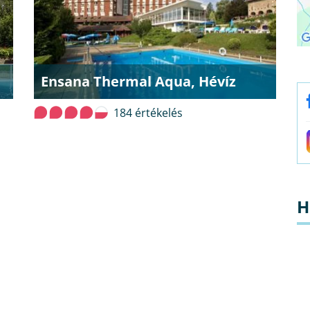
Ensana Thermal Aqua, Hévíz
184 értékelés
H