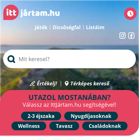
Játék
Dicsőségfal
Listáim
Értékelj!
Térképes kereső
UTAZOL MOSTANÁBAN?
Válassz az IttJártam.hu segítségével!
2-3 éjszaka
Nyugdíjasoknak
Wellness
Tavasz
Családoknak