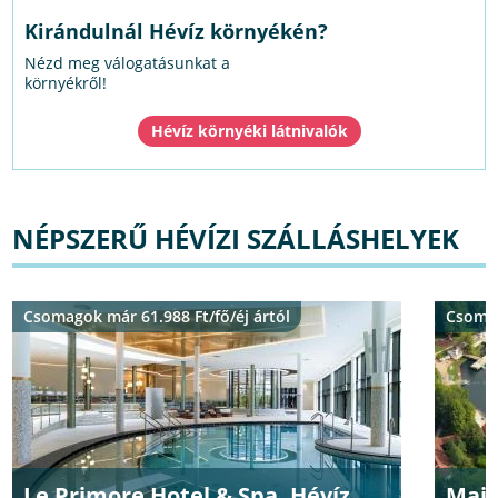
Kirándulnál Hévíz környékén?
Nézd meg válogatásunkat a
környékről!
Hévíz környéki látnivalók
NÉPSZERŰ HÉVÍZI SZÁLLÁSHELYEK
Csomagok már 61.988 Ft/fő/éj ártól
Csomag
Le Primore Hotel & Spa, Hévíz
Maje