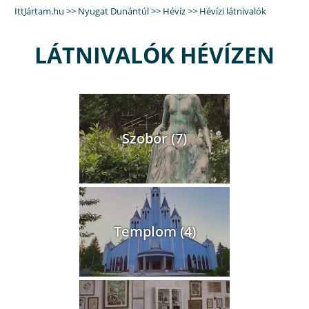
IttJártam.hu
>>
Nyugat Dunántúl
>>
Hévíz
>> Hévízi látnivalók
LÁTNIVALÓK HÉVÍZEN
Szobor (7)
Templom (4)