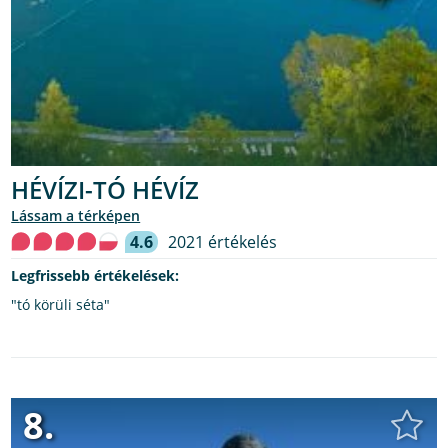
HÉVÍZI-TÓ HÉVÍZ
lássam a térképen
4.6
2021 értékelés
Legfrissebb értékelések:
"tó körüli séta"
8.