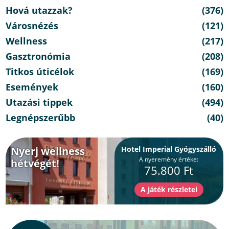
Hová utazzak?
(376)
Városnézés
(121)
Wellness
(217)
Gasztronómia
(208)
Titkos úticélok
(169)
Események
(160)
Utazási tippek
(494)
Legnépszerűbb
(40)
Nyerj wellness
Hotel Imperial Gyógyszálló
A nyeremény értéke:
hétvégét!
75.800 Ft