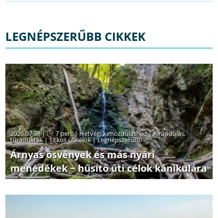
LEGNÉPSZERŰBB CIKKEK
2026.07.08 |
7 perc
|
Hétvégi kimozduláshoz
|
Kirándulás,
túraötletek
|
Titkos úticélok
|
Legnépszerűbb
Árnyas ösvények és más nyári
menedékek − hűsítő úti célok kánikulára