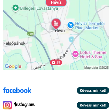
Hévíz
28