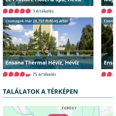
3 értékelés
Csomagok már 28.757 Ft/fő/éj ártól
Csomag
Ensana Thermal Hévíz, Hévíz
Ensa
75 értékelés
TALÁLATOK A TÉRKÉPEN