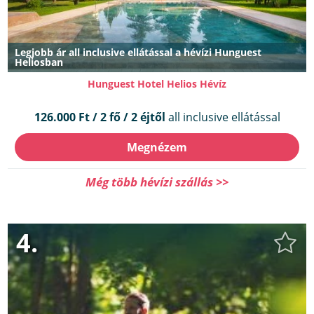
Legjobb ár all inclusive ellátással a hévízi Hunguest
Heliosban
Hunguest Hotel Helios Hévíz
126.000 Ft / 2 fő / 2 éjtől
all inclusive ellátással
Megnézem
Még több hévízi szállás >>
4.