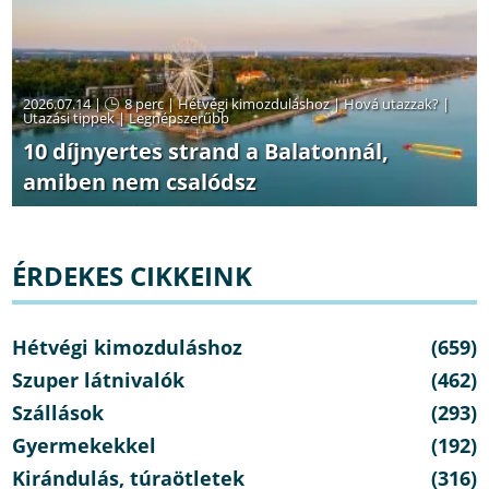
2026.07.14 |
8 perc
|
Hétvégi kimozduláshoz
|
Hová utazzak?
|
Utazási tippek
|
Legnépszerűbb
10 díjnyertes strand a Balatonnál,
amiben nem csalódsz
ÉRDEKES CIKKEINK
Hétvégi kimozduláshoz
(659)
Szuper látnivalók
(462)
Szállások
(293)
Gyermekekkel
(192)
Kirándulás, túraötletek
(316)