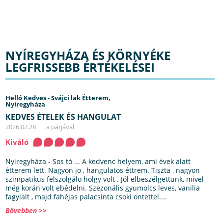
NYÍREGYHÁZA ÉS KÖRNYÉKE
LEGFRISSEBB ÉRTÉKELÉSEI
Helló Kedves - Svájci lak Étterem,
Nyíregyháza
KEDVES ÉTELEK ÉS HANGULAT
2026.07.28
a párjával
Kiváló
Nyiregyháza - Sos tó ... A kedvenc helyem, ami évek alatt
étterem lett. Nagyon jo , hangulatos éttrem. Tiszta , nagyon
szimpatikus felszolgálo holgy volt . Jól elbeszélgettunk, mivel
még korán volt ebédelni. Szezonális gyumolcs leves, vanilia
fagylalt , majd fahéjas palacsinta csoki ontettel....
Bővebben >>