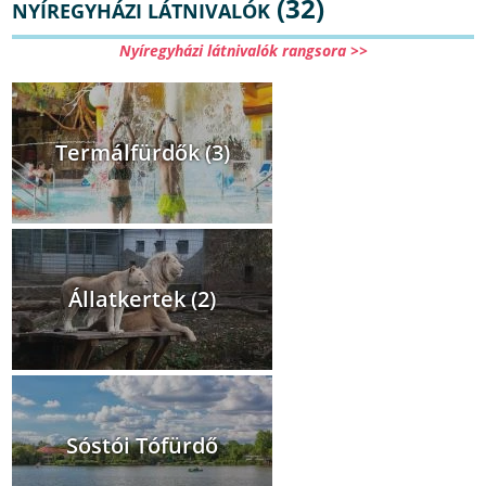
(32)
NYÍREGYHÁZI LÁTNIVALÓK
Nyíregyházi látnivalók rangsora >>
Termálfürdők (3)
Állatkertek (2)
Sóstói Tófürdő