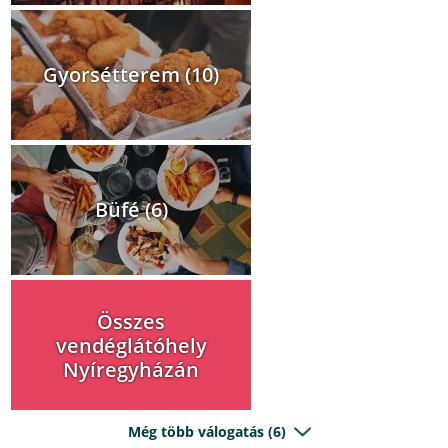
Gyorsétterem (10)
Büfé (6)
Összes
vendéglátóhely
Nyíregyházán
Még több válogatás (6)