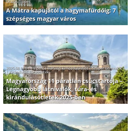
Utazási tippek
A Mátra kapujától a hagymafürdőig: 7
szépséges magyar város
2025.08.18 |
9 perc
|
Hétvégi kimozduláshoz
|
Szuper látnivalók
|
Kirándulás, túraötletek
Magyarország 11 páratlan csúcstartója –
Legnagyobb látnivalók, túra- és
kirándulásötletek 2025-ben