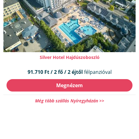
Silver Hotel Hajdúszoboszló
91.710 Ft / 2 fő / 2 éjtől
félpanzióval
Megnézem
Még több szállás Nyíregyházán >>