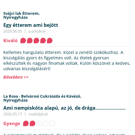
Svájci lak Étterem,
Nyíregyháza
Egy étterem ami bejött
2026.06.05
a párjával
Kiváló
Kellemes hangulatú étterem. Közel a zenélő szökökuthoz. A
kiszolgálás gyors és figyelmes volt. Az ételek gyorsan
elkészültek és nagyon finomak voltak. Külön köszönet a kedves,
udvarias kiszolgálásért!
Bővebben >>
La Rosa - Belvárosi Cukrászda és Kávézó,
Nyíregyháza
Ami nempiskóta alapú, az jó, de drága....................
2026.05.17
családjával
Gyenge