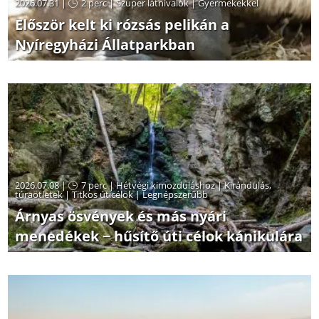
2026.07.31 |
2 perc
|
Szuper látnivalók
|
Gyermekekkel
Először kelt ki rózsás pelikán a
Nyíregyházi Állatparkban
2026.07.08 |
7 perc
|
Hétvégi kimozduláshoz
|
Kirándulás,
túraötletek
|
Titkos úticélok
|
Legnépszerűbb
Árnyas ösvények és más nyári
menedékek − hűsítő úti célok kánikulára