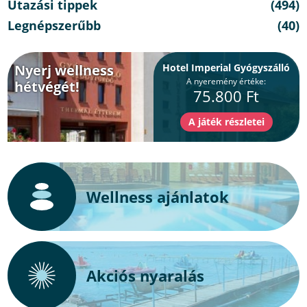
Utazási tippek
(494)
Legnépszerűbb
(40)
Nyerj wellness
Hotel Imperial Gyógyszálló
A nyeremény értéke:
hétvégét!
75.800 Ft
Wellness ajánlatok
Akciós nyaralás