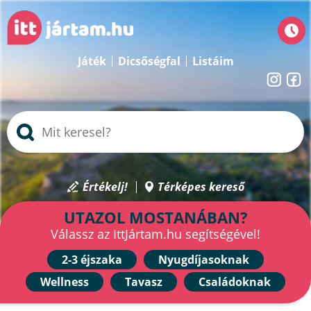
Játék
Dicsőségfal
Listáim
Értékelj!
Térképes kereső
UTAZOL MOSTANÁBAN?
Válassz az IttJártam.hu segítségével!
2-3 éjszaka
Nyugdíjasoknak
Wellness
Tavasz
Családoknak