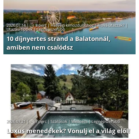
2026.07.14 |
8 perc
|
Hétvégi kimozduláshoz
|
Hová utazzak?
|
Utazási tippek
|
Legnépszerűbb
10 díjnyertes strand a Balatonnál,
amiben nem csalódsz
2026.07.21 |
7 perc
|
Szállások
|
Wellness
|
Legnépszerűbb
Luxus menedékek? Vonulj el a világ elől!