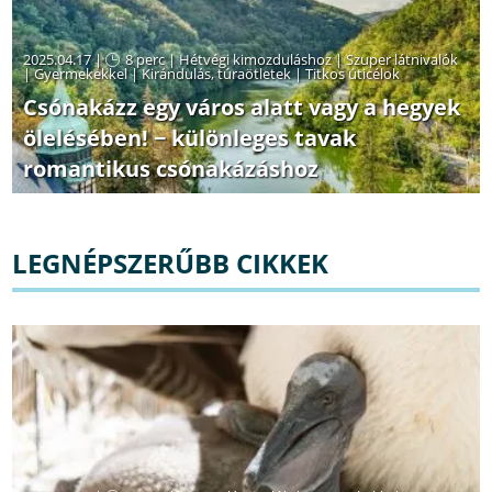
2025.04.17 |
8 perc
|
Hétvégi kimozduláshoz
|
Szuper látnivalók
|
Gyermekekkel
|
Kirándulás, túraötletek
|
Titkos úticélok
Csónakázz egy város alatt vagy a hegyek
ölelésében! − különleges tavak
romantikus csónakázáshoz
LEGNÉPSZERŰBB CIKKEK