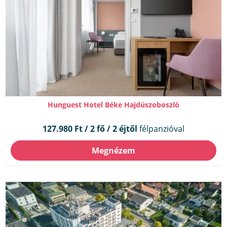
Hunguest Hotel Béke Hajdúszoboszló
127.980 Ft / 2 fő / 2 éjtől
félpanzióval
Megnézem