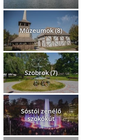
Múzeumok (8)
Szobrok (7)
Sóstói zenélő
szökőkút