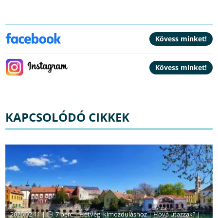
KAPCSOLÓDÓ CIKKEK
2026.02.11 |
7 perc
|
Hétvégi kimozduláshoz
|
Hová utazzak?
|