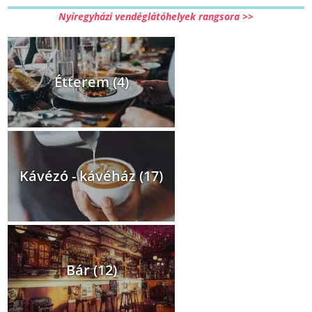
Nyíregyházi vendéglátóhelyek rangsora >>
Étterem (4)
Kávézó - kávéház (17)
Bár (12)