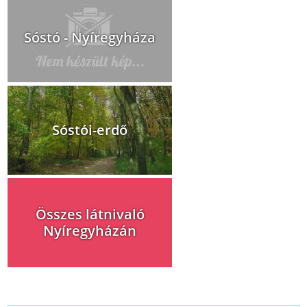
Sóstó - Nyíregyháza
Sóstói-erdő
Összes látnivaló
Nyíregyházán