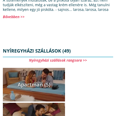
A sütemények mutatósak, de a piskóta olyan száraz, azt nem
tudják elkészíteni, még a vastag krém ellenére is. Még tanulni
kellene, milyen egy jó piskóta. - sajnos... larosa, larosa, larosa
Bővebben >>
NYÍREGYHÁZI SZÁLLÁSOK (49)
Nyíregyházi szállások rangsora >>
Apartman (5)