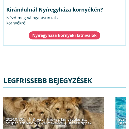
Kirándulnál Nyíregyháza környékén?
Nézd meg válogatásunkat a
környékről!
Nyíregyháza környéki látnivalók
LEGFRISSEBB BEJEGYZÉSEK
2024.07.05 |
8 perc
|
Hétvégi kimozduláshoz
|
2024.
Szuper látnivalók
|
Gyermekekkel
|
Utazási tippek
Utazás