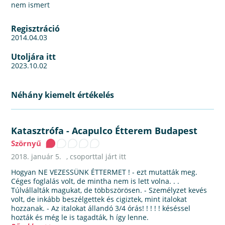
nem ismert
Regisztráció
2014.04.03
Utoljára itt
2023.10.02
Néhány kiemelt értékelés
Katasztrófa
-
Acapulco Étterem Budapest
Szörnyű
2018. január 5.
, csoporttal járt itt
Hogyan NE VEZESSÜNK ÉTTERMET ! - ezt mutatták meg.
Céges foglalás volt, de mintha nem is lett volna. . .
Túlvállalták magukat, de többszörösen. - Személyzet kevés
volt, de inkább beszélgettek és cigiztek, mint italokat
hozzanak. - Az italokat állandó 3/4 órás! ! ! ! ! késéssel
hozták és még le is tagadták, h így lenne.