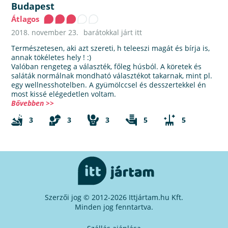
Budapest
Átlagos
2018. november 23.
barátokkal járt itt
Természetesen, aki azt szereti, h teleeszi magát és bírja is,
annak tökéletes hely ! :)
Valóban rengeteg a választék, főleg húsból. A köretek és
saláták normálnak mondható választékot takarnak, mint pl.
egy wellnesshotelben. A gyümölccsel és desszertekkel én
most kissé elégedetlen voltam.
Bővebben >>
3
3
3
5
5
Szerzői jog © 2012-2026 Ittjártam.hu Kft.
Minden jog fenntartva.