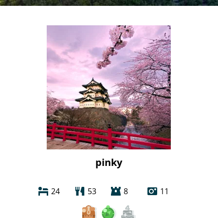
pinky
24
53
8
11