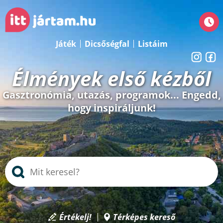
Játék
Dicsőségfal
Listáim
Élmények első kézből
Gasztronómia, utazás, programok... Engedd,
hogy inspiráljunk!
Értékelj!
Térképes kereső