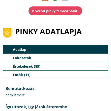
Kövesd pinky felhasználót!
PINKY ADATLAPJA
Adatlap
Fokozatok
Értékelések (85)
Fotók (11)
Bemutatkozás
nem ismert
Így utazok, így járok étterembe