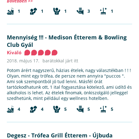
Bővebben >>
1
1
1
3
1
Mennyiség !!!
-
Medison Étterem & Bowling
Club Gyál
Kiváló
2018. május 17.
barátokkal járt itt
Potom árért nagyszerű, házias ételek, nagy választékban ! ! !
Olyan, mint egy trófea, de persze nem annyira "puccos ".
Ami sok szempontból jó tud lenni. Másfél órát
tartózkodhatunk ott, 1 ital fogyasztása kötelező, ami üdítő és
alkoholos is lehet. Az ételek finomak, önkiszolgáló jelleggel
szedhetünk, mint például egy wellness hotelben.
4
4
5
5
5
Degesz
-
Trófea Grill Étterem - Újbuda