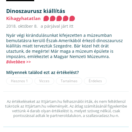
Dinoszaurusz kiállítás
Kihagyhatatlan
2018. október 8.
a párjával járt itt
Nyár végi kirándulásunkat kifejezetten a múzeumban
bemutatásra kerülő Észak-Amerikából érkező dinoszaurusz
kiállítás miatt terveztük Szegedre. Bár közel hét órát
utaztunk, de megérte! Már maga a múzeum épülete is
impozáns, emlékeztet a Magyar Nemzeti Múzeumra.
Bővebben >>
Milyennek találod ezt az értékelést?
Hasznos
1
Vicces
Tartalmas
Érdekes
Az értékeléseket az Ittjártam.hu felhasználói írták, és nem feltétlenül
tükrözik az Ittjártam.hu véleményét. Az átlag számításánál figyelembe
vettünk 4 darab olyan értékelést is, melyet szöveg nélkül, csak
pontozással adtak le partneroldalukon, a szallasvadasz.hu-n.