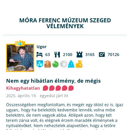
MÓRA FERENC MÚZEUM SZEGED
VÉLEMÉNYEK
Ugor
63
2100
3165
70126
Nem egy hibátlan élmény, de mégis
Kihagyhatatlan
2025. április 19.
egyedül járt itt
Összességében megfontoltam, és megér egy ötöst ez is. Igaz
ugyan,. hogy ha belekötős kedvembe lennék, volna mibe
belekötni, de nem vagyok abba. Átlépek azon, hogy két
terem zárva volt, és elégnek érzem maradék élménynek a
nyitvalévőket. Nem neheztelek alapvetően, hogy a tetőre