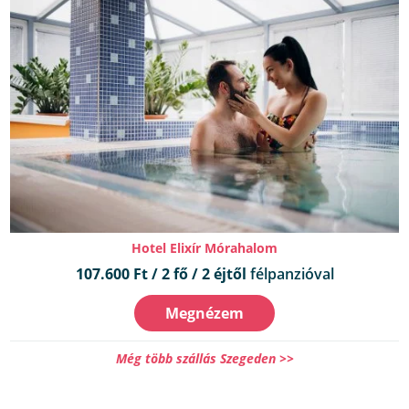
Hotel Elixír Mórahalom
107.600 Ft / 2 fő / 2 éjtől
félpanzióval
Megnézem
Még több szállás Szegeden >>