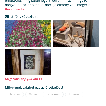
feljutáshoz még külön jegyet kell venni, az amúgy is
megváltott belépő mellé, mert jó élmény volt, megérte.
Bővebben >>
Itt fényképeztem:
Még több kép (58 db) >>
Milyennek találod ezt az értékelést?
Hasznos
Vicces
Tartalmas
Érdekes