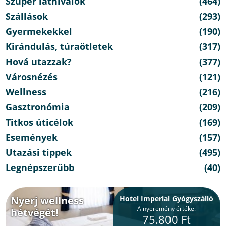
Szuper látnivalók
(464)
Szállások
(293)
Gyermekekkel
(190)
Kirándulás, túraötletek
(317)
Hová utazzak?
(377)
Városnézés
(121)
Wellness
(216)
Gasztronómia
(209)
Titkos úticélok
(169)
Események
(157)
Utazási tippek
(495)
Legnépszerűbb
(40)
Nyerj wellness
Hotel Imperial Gyógyszálló
A nyeremény értéke:
hétvégét!
75.800 Ft