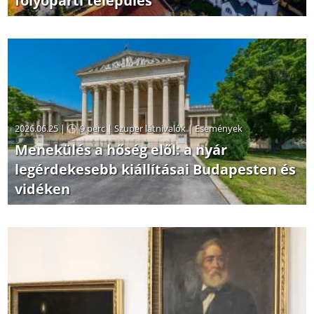
folyóparti település
2026.06.25 |
9 perc
|
Szuper látnivalók
|
Események
Menekülés a hőség elől: a nyár
legérdekesebb kiállításai Budapesten és
vidéken