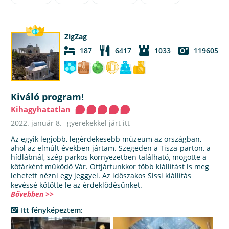
ZigZag
187
6417
1033
119605
Kiváló program!
Kihagyhatatlan
2022. január 8.
gyerekekkel járt itt
Az egyik legjobb, legérdekesebb múzeum az országban,
ahol az elmúlt években jártam. Szegeden a Tisza-parton, a
hídlábnál, szép parkos környezetben található, mögötte a
kőtárként működő Vár. Ottjártunkkor több kiállítást is meg
lehetett nézni egy jeggyel. Az időszakos Sissi kiállítás
kevéssé kötötte le az érdeklődésünket.
Bővebben >>
Itt fényképeztem: