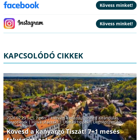
KAPCSOLÓDÓ CIKKEK
2026.07.29 |
7 perc
|
Hétvégi kimozduláshoz
|
Kirándulás,
túraötletek
|
Hová utazzak?
|
Utazási tippek
|
Legnépszerűbb
Kövesd a kanyargó Tiszát! 7+1 mesés