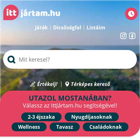
Játék
Dicsőségfal
Listáim
Értékelj!
Térképes kereső
UTAZOL MOSTANÁBAN?
Válassz az IttJártam.hu segítségével!
2-3 éjszaka
Nyugdíjasoknak
Wellness
Tavasz
Családoknak