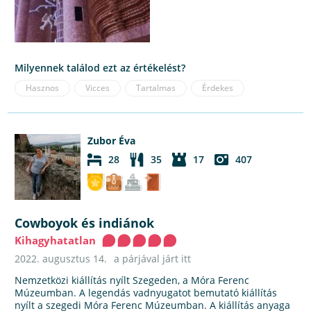
Milyennek találod ezt az értékelést?
Hasznos
Vicces
Tartalmas
Érdekes
Zubor Éva
28
35
17
407
Cowboyok és indiánok
Kihagyhatatlan
2022. augusztus 14.
a párjával járt itt
Nemzetközi kiállítás nyílt Szegeden, a Móra Ferenc
Múzeumban. A legendás vadnyugatot bemutató kiállítás
nyílt a szegedi Móra Ferenc Múzeumban. A kiállítás anyaga