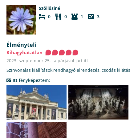
Szöllősiné
0
0
1
3
Élményteli
Kihagyhatatlan
2023. szeptember 25.
a párjával járt itt
Színvonalas kiállítások,rendhagyó elrendezés, csodás kilátás
Itt fényképeztem: