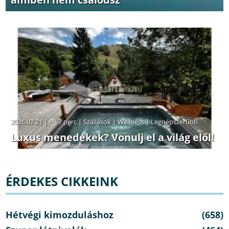
2026.07.21 |
7 perc
|
Szállások
|
Wellness
|
Legnépszerűbb
Luxus menedékek? Vonulj el a világ elől!
ÉRDEKES CIKKEINK
Hétvégi kimozduláshoz
(658)