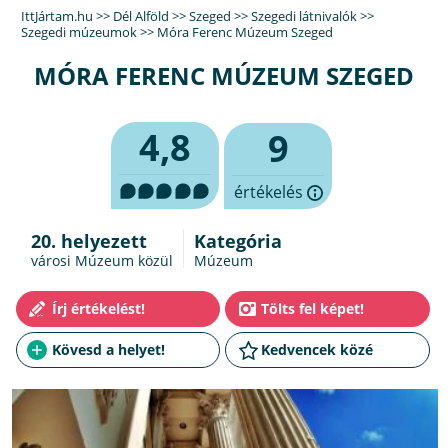
IttJártam.hu
>>
Dél Alföld
>>
Szeged
>>
Szegedi látnivalók
>>
Szegedi múzeumok
>>
Móra Ferenc Múzeum Szeged
MÓRA FERENC MÚZEUM SZEGED
4,8
9
értékelés
20. helyezett
Kategória
városi Múzeum közül
Múzeum