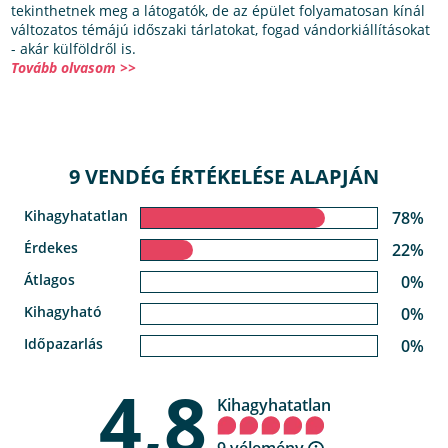
tekinthetnek meg a látogatók, de az épület folyamatosan kínál
változatos témájú időszaki tárlatokat, fogad vándorkiállításokat
- akár külföldről is.
Tovább olvasom >>
9 VENDÉG ÉRTÉKELÉSE ALAPJÁN
Kihagyhatatlan
78%
Érdekes
22%
Átlagos
0%
Kihagyható
0%
Időpazarlás
0%
4,8
Kihagyhatatlan
9 vélemény