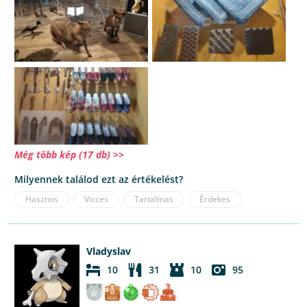
Még több kép (17 db) >>
Milyennek találod ezt az értékelést?
Hasznos
Vicces
Tartalmas
Érdekes
Vladyslav
10
31
10
95