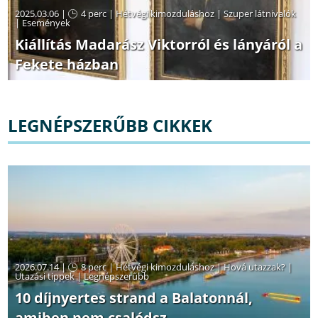
2025.03.06 |
4 perc
|
Hétvégi kimozduláshoz
|
Szuper látnivalók
|
Események
Kiállítás Madarász Viktorról és lányáról a
Fekete házban
LEGNÉPSZERŰBB CIKKEK
2026.07.14 |
8 perc
|
Hétvégi kimozduláshoz
|
Hová utazzak?
|
Utazási tippek
|
Legnépszerűbb
10 díjnyertes strand a Balatonnál,
amiben nem csalódsz