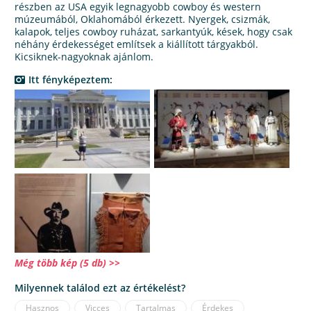
részben az USA egyik legnagyobb cowboy és western
múzeumából, Oklahomából érkezett. Nyergek, csizmák,
kalapok, teljes cowboy ruházat, sarkantyúk, kések, hogy csak
néhány érdekességet említsek a kiállított tárgyakból.
Kicsiknek-nagyoknak ajánlom.
Itt fényképeztem:
Még több kép (5 db) >>
Milyennek találod ezt az értékelést?
Hasznos
Vicces
Tartalmas
Érdekes