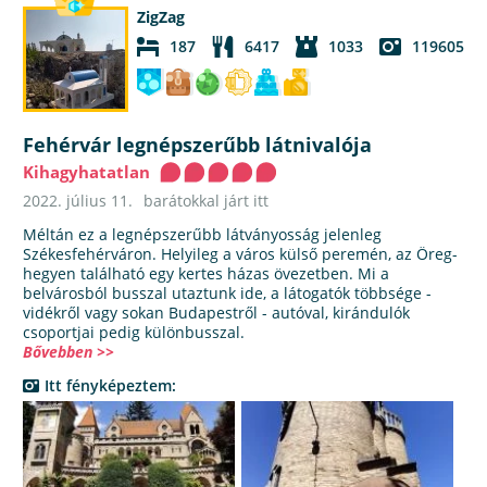
ZigZag
187
6417
1033
119605
Fehérvár legnépszerűbb látnivalója
Kihagyhatatlan
2022. július 11.
barátokkal járt itt
Méltán ez a legnépszerűbb látványosság jelenleg
Székesfehérváron. Helyileg a város külső peremén, az Öreg-
hegyen található egy kertes házas övezetben. Mi a
belvárosból busszal utaztunk ide, a látogatók többsége -
vidékről vagy sokan Budapestről - autóval, kirándulók
csoportjai pedig különbusszal.
Bővebben >>
Itt fényképeztem: