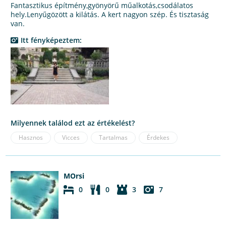
Fantasztikus építmény,gyönyörű műalkotás,csodálatos
hely.Lenyűgözött a kilátás. A kert nagyon szép. És tisztaság
van.
Itt fényképeztem:
Milyennek találod ezt az értékelést?
Hasznos
Vicces
Tartalmas
Érdekes
MOrsi
0
0
3
7