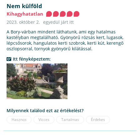
Nem külföld
Kihagyhatatlan
2023. október 2.
egyedül járt itt
A Bory-várban mindent láthatunk, ami egy hatalmas
kastélyban megtalálható. Gyönyörű rózsás kert, lugasok,
lépcsősorok, hangulatos kerti szobrok, kerti kút, kerengő
oszlopsorral, tornyok gyönyörű kilátással.
Itt fényképeztem:
Milyennek találod ezt az értékelést?
Hasznos
Vicces
Tartalmas
Érdekes