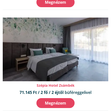
Megnézem
Szépia Hotel Zsámbék
71.145 Ft / 2 fő / 2 éjtől
büféreggelivel
Megnézem