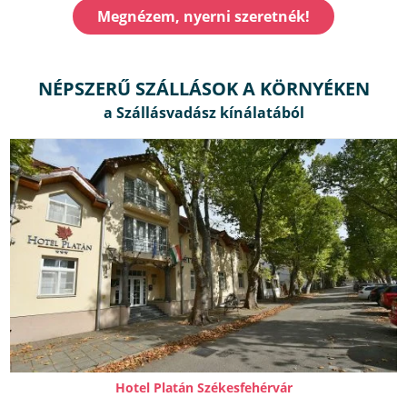
Megnézem, nyerni szeretnék!
NÉPSZERŰ SZÁLLÁSOK A KÖRNYÉKEN
Hotel Platán Székesfehérvár