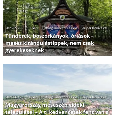
2025.05.28 |
7 perc
|
Hétvégi kimozduláshoz
|
Szuper látnivalók
Tündérek, boszorkányok, óriások –
mesés kirándulástippek, nem csak
gyerekeseknek
2024.06.12 |
8 perc
|
Hétvégi kimozduláshoz
|
Szuper látnivalók
Magyarország meseszép vidéki
települései – A ti kedvencetek fent van a