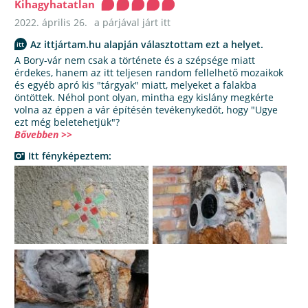
Kihagyhatatlan
2022. április 26.
a párjával járt itt
Az ittjártam.hu alapján választottam ezt a helyet.
A Bory-vár nem csak a története és a szépsége miatt
érdekes, hanem az itt teljesen random fellelhető mozaikok
és egyéb apró kis "tárgyak" miatt, melyeket a falakba
öntöttek. Néhol pont olyan, mintha egy kislány megkérte
volna az éppen a vár építésén tevékenykedőt, hogy "Ugye
ezt még beletehetjük"?
Bővebben >>
Itt fényképeztem: