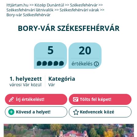
IttJártam.hu
>>
Közép Dunántúl
>>
Székesfehérvár
>>
Székesfehérvári látnivalók
>>
Székesfehérvári várak
>>
Bory-vár Székesfehérvár
BORY-VÁR SZÉKESFEHÉRVÁR
5
20
értékelés
1. helyezett
Kategória
városi Vár közül
Vár