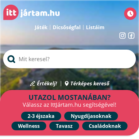
Játék
Dicsőségfal
Listáim
Értékelj!
Térképes kereső
UTAZOL MOSTANÁBAN?
Válassz az IttJártam.hu segítségével!
2-3 éjszaka
Nyugdíjasoknak
Wellness
Tavasz
Családoknak