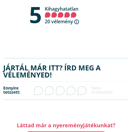
5
Kihagyhatatlan
20 vélemény
JÁRTÁL MÁR ITT? ÍRD MEG A
VÉLEMÉNYED!
Ennyire
tetszett:
Láttad már a nyereményjátékunkat?