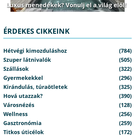
Luxus menedékek? Vonulj el a világ elől!
ÉRDEKES CIKKEINK
Hétvégi kimozduláshoz
(784)
Szuper látnivalók
(505)
Szállások
(322)
Gyermekekkel
(296)
Kirándulás, túraötletek
(325)
Hová utazzak?
(390)
Városnézés
(128)
Wellness
(256)
Gasztronómia
(259)
Titkos úticélok
(172)