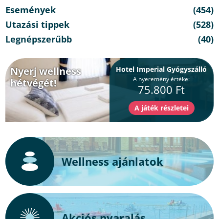
Események
(454)
Utazási tippek
(528)
Legnépszerűbb
(40)
Nyerj wellness
Hotel Imperial Gyógyszálló
A nyeremény értéke:
hétvégét!
75.800 Ft
Wellness ajánlatok
Akciós nyaralás