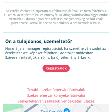
Az értékeléseket az Ittjártam.hu felhasználói írták, és nem feltétlenül
tükrözik az Ittjártam.hu véleményét. Az átlag számításánál figyelembe
vettünk 13 darab olyan értékelést is, melyet szöveg nélkül, csak
pontozással adtak le partneroldalukon, a szallasvadasz.hu-n.
Ön a tulajdonos, üzemeltető?
Használja a manager regisztrációt, ha szeretne válaszolni az
értékelésekre, képeket feltölteni, adatokat módosítani!
Szívesen értesítjük arról is, ha új vélemény érkezik.
További székesfehérvári látnivalók
Székesfehérvár környéke látnivalói
Székesfehérvár, szállások, vendéglátás, utazás