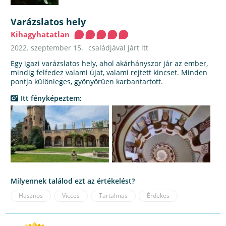
Varázslatos hely
Kihagyhatatlan
2022. szeptember 15.
családjával járt itt
Egy igazi varázslatos hely, ahol akárhányszor jár az ember,
mindig felfedez valami újat, valami rejtett kincset. Minden
pontja különleges, gyönyörűen karbantartott.
Itt fényképeztem:
Milyennek találod ezt az értékelést?
Hasznos
Vicces
Tartalmas
Érdekes