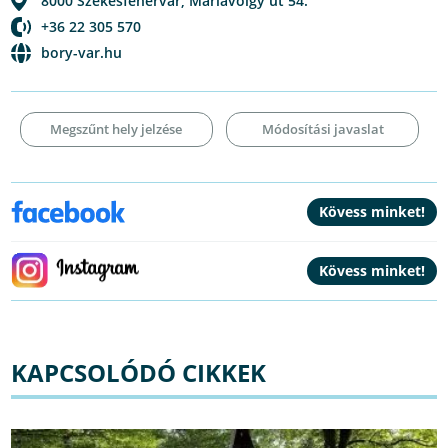
8000
Székesfehérvár
,
Máriavölgy út 54.
+36 22 305 570
bory-var.hu
Megszűnt hely jelzése
Módosítási javaslat
KAPCSOLÓDÓ CIKKEK