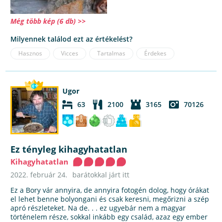
Még több kép (6 db) >>
Milyennek találod ezt az értékelést?
Hasznos
Vicces
Tartalmas
Érdekes
Ugor
63
2100
3165
70126
Ez tényleg kihagyhatatlan
Kihagyhatatlan
2022. február 24.
barátokkal járt itt
Ez a Bory vár annyira, de annyira fotogén dolog, hogy órákat
el lehet benne bolyongani és csak keresni, megőrizni a szép
apró részleteket. Na de. . . ez ugyebár nem a magyar
történelem része, sokkal inkább egy család, azaz egy ember