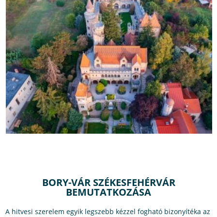
BORY-VÁR SZÉKESFEHÉRVÁR
BEMUTATKOZÁSA
A hitvesi szerelem egyik legszebb kézzel fogható bizonyítéka az