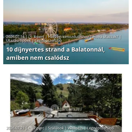
2026.07.14 |
8 perc
|
Hétvégi kimozduláshoz
|
Hová utazzak?
|
Utazási tippek
|
Legnépszerűbb
10 díjnyertes strand a Balatonnál,
amiben nem csalódsz
2026.07.21 |
7 perc
|
Szállások
|
Wellness
|
Legnépszerűbb