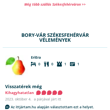
Még több szállás Székesfehérváron >>
BORY-VÁR SZÉKESFEHÉRVÁR
VÉLEMÉNYEK
EriEra
0
0
1
1
Visszatérek még
Kihagyhatatlan
2023. október 4.
a párjával járt itt
Az ittjártam.hu alapján választottam ezt a helyet.