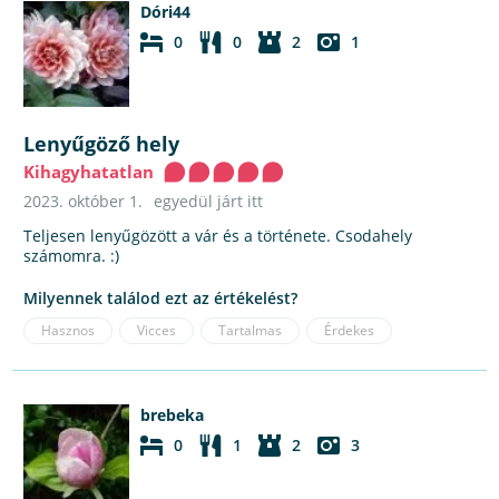
Dóri44
0
0
2
1
Lenyűgöző hely
Kihagyhatatlan
2023. október 1.
egyedül járt itt
Teljesen lenyűgözött a vár és a története. Csodahely
számomra. :)
Milyennek találod ezt az értékelést?
Hasznos
Vicces
Tartalmas
Érdekes
brebeka
0
1
2
3