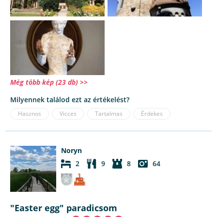
Még több kép (23 db) >>
Milyennek találod ezt az értékelést?
Hasznos
Vicces
Tartalmas
Érdekes
Noryn
2
9
8
64
"Easter egg" paradicsom