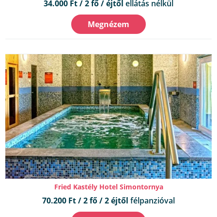
34.000 Ft / 2 fő / éjtől
ellátás nélkül
Megnézem
Fried Kastély Hotel Simontornya
70.200 Ft / 2 fő / 2 éjtől
félpanzióval