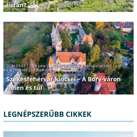
listán?
2024.03.11 |
8 perc
|
Szuper látnivalók
|
Hová utazzak?
|
Városnézés
|
Utazási tippek
Székesfehérvár kincsei – A Bory-váron
innen és túl
LEGNÉPSZERŰBB CIKKEK