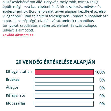
a Székesfehérváron álló Bory-vár, mely több, mint 40 évig
épült, méghozzá kvarcbetonból. A híres szobrászművész és
építészmérnök, Bory Jenő saját tervei alapján kezdte el az első
világháború után felépíteni feleségének, Komócsin Ilonának azt
a páratlan szépségű, cizellált várat, aminek romantikus
tornyokat, csodálatos alsókertet, elefánt- és százoszlopos
udvart is álmodott.
Tovább olvasom >>
20 VENDÉG ÉRTÉKELÉSE ALAPJÁN
Kihagyhatatlan
100%
Érdekes
0%
Átlagos
0%
Kihagyható
0%
Időpazarlás
0%