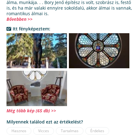
álma, munkája. . . Bory Jenő építész is volt, szobrász is, festő
is, és ha már valaki ennyire sokoldalú, akkor álmai is vannak,
romantikus álmai is.
Bővebben >>
Itt fényképeztem:
Még több kép (65 db) >>
Milyennek találod ezt az értékelést?
Hasznos
Vicces
Tartalmas
Érdekes