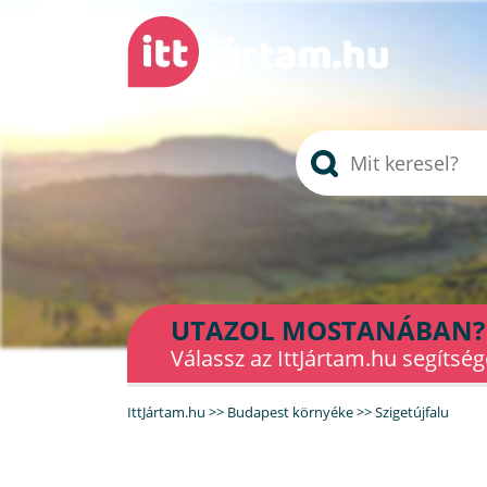
UTAZOL MOSTANÁBAN?
Válassz az IttJártam.hu segítség
IttJártam.hu
>>
Budapest környéke
>>
Szigetújfalu