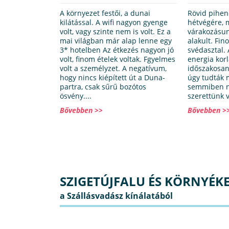
A környezet festői, a dunai
Rövid pihen
kilátással. A wifi nagyon gyenge
hétvégére, 
volt, vagy szinte nem is volt. Ez a
várakozásu
mai világban már alap lenne egy
alakult. Fin
3* hotelben Az étkezés nagyon jó
svédasztal. 
volt, finom ételek voltak. Fgyelmes
energia kor
volt a személyzet. A negatívum,
időszakosan
hogy nincs kiépített út a Duna-
úgy tudták 
partra, csak sűrű bozótos
semmiben ne
ösvény....
szerettünk v
Bővebben >>
Bővebben >
SZIGETÚJFALU ÉS KÖRNYÉKE