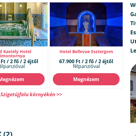
W
G
Ti
E
Ut
L
d Kastély Hotel
Hotel Bellevue Esztergom
Simontornya
Ft / 2 fő / 2 éjtől
67.900 Ft / 2 fő / 2 éjtől
élpanzióval
félpanzióval
Megnézem
Megnézem
 Szigetújfalu környékén >>
 (2)