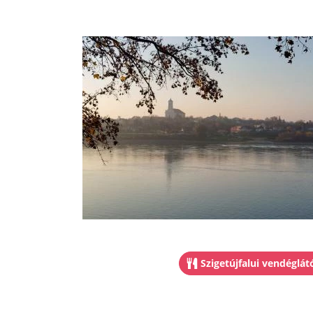
Szigetújfalui vendéglá