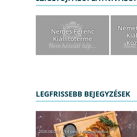
Német
Nemes Ferenc
Kiá
Kiállítóterme
Köz
LEGFRISSEBB BEJEGYZÉSEK
2026.08.05 |
4 perc
|
Gasztronómia