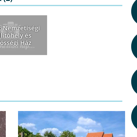
 Nemzetiségi
llítóhely és
össégi Ház