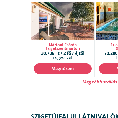
Mártoni Csárda
Frie
Szigetszentmárton
30.736 Ft / 2 fő / éjtől
70.200 
reggelivel
f
Megnézem
Még több szállás
SZIGETÚJFALUI LÁTNIVALÓK