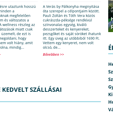
ésre utaztunk hosszú
A Verás by Pálkonyha megnyitása
2
minden a
óta szerepel a célpontjaim között.
W
nknak megfelelően
Pauli Zoltán és Tóth Vera közös
om és változatos a
cukrászda-péksége rendkívül
A wellness részleg az
színvonalas egység, kiváló
látozások miatt csak
desszerteket és kenyereket,
 üzemelt, de ezt is
pezsgőket és saját söröket ihatunk
megoldani, hogy
itt. Egy üveg az utóbbiból 1690 Ft.
m volt hiány, amit
Vettem egy kenyeret, nem volt
É
olna, mindig...
olcsó, de...
>
Bővebben >>
H
Sz
Sz
G
 KEDVELT SZÁLLÁSAI
Ki
H
V