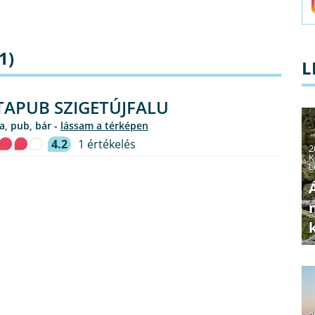
1)
L
TAPUB SZIGETÚJFALU
a, pub, bár -
lássam a térképen
4.2
1 értékelés
2
K
L