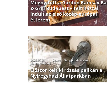
Megnyitott a Gordon Ramsay Ba
& Grill Budapest – telt házzal
indult az első közép-európai
étterem
2026.07.31 |
2 perc
|
Szuper látnivalók
|
Gyermekekkel
Először kelt ki rózsás pelikán a
Nyíregyházi Állatparkban