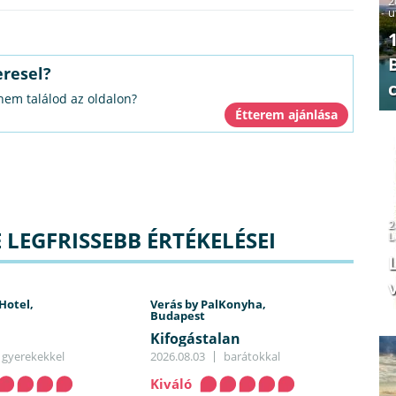
2
u
eresel?
 nem találod az oldalon?
2
 LEGFRISSEBB ÉRTÉKELÉSEI
L
v
Hotel,
Verás by PalKonyha,
Budapest
Kifogástalan
gyerekekkel
2026.08.03
barátokkal
Kiváló