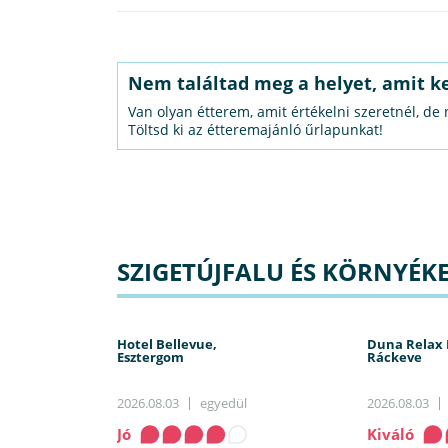
Nem találtad meg a helyet, amit k
Van olyan étterem, amit értékelni szeretnél, de
Töltsd ki az étteremajánló űrlapunkat!
SZIGETÚJFALU ÉS KÖRNYÉKE
Hotel Bellevue,
Duna Relax 
Esztergom
Ráckeve
2026.08.03
egyedül
2026.08.03
Jó
Kiváló