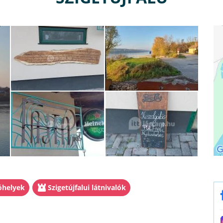
tóhelyek
Szigetújfalui látnivalók