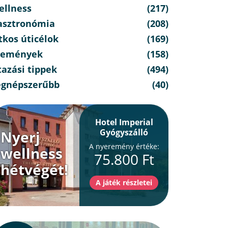
ellness
(217)
asztronómia
(208)
tkos úticélok
(169)
semények
(158)
azási tippek
(494)
egnépszerűbb
(40)
Hotel Imperial
Gyógyszálló
Nyerj
A nyeremény értéke:
wellness
75.800 Ft
hétvégét!