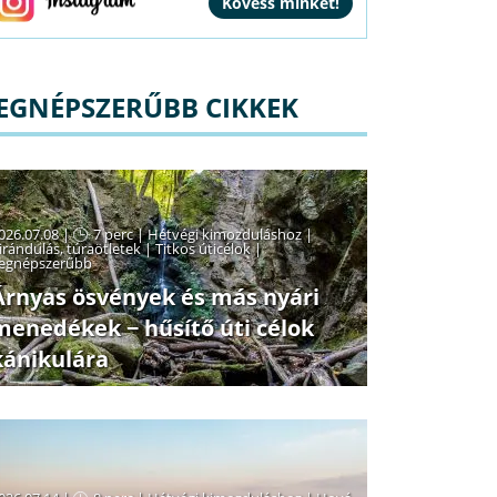
EGNÉPSZERŰBB CIKKEK
026.07.08 |
7 perc
|
Hétvégi kimozduláshoz
|
irándulás, túraötletek
|
Titkos úticélok
|
egnépszerűbb
Árnyas ösvények és más nyári
menedékek − hűsítő úti célok
kánikulára