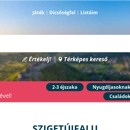
Játék
Dicsőségfal
Listáim
Értékelj!
Térképes kereső
2-3 éjszaka
Nyugdíjasokna
ével!
Családo
SZIGETÚJFALU