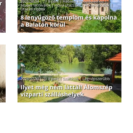
2026.08.04 |
8 perc
|
Hétvégi kimozduláshoz
|
r
Szuper látnivalók
|
Hová utazzak?
|
Titkos úticélok
|
Utazási tippek
8 lenyűgöző templom és kápolna
a Balaton körül
2026.07.30 |
8 perc
|
Szállások
|
Legnépszerűbb
Ilyet még nem láttál! Álomszép
vízparti szálláshelyek