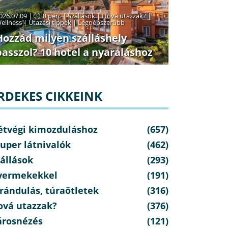
026.07.09 |
8 perc
|
Szállások
|
Hová utazzak?
|
ellness
|
Utazási tippek
|
Legnépszerűbb
Hozzád milyen szálláshely
passzol? 10 hotel a nyaraláshoz
RDEKES CIKKEINK
étvégi kimozduláshoz
(657)
uper látnivalók
(462)
állások
(293)
yermekekkel
(191)
rándulás, túraötletek
(316)
ová utazzak?
(376)
árosnézés
(121)