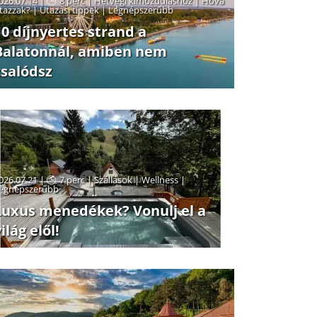
026.07.14 |
8 perc
|
Hétvégi kimozduláshoz
|
Hová
tazzak?
|
Utazási tippek
|
Legnépszerűbb
10 díjnyertes strand a
Balatonnál, amiben nem
csalódsz
026.07.21 |
7 perc
|
Szállások
|
Wellness
|
egnépszerűbb
Luxus menedékek? Vonulj el a
ilág elől!