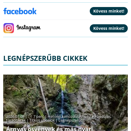
LEGNÉPSZERŰBB CIKKEK
2026.07.08 |
7 perc
|
Hétvégi kimozduláshoz
|
Kirándulás,
túraötletek
|
Titkos úticélok
|
Legnépszerűbb
Árnyas ösvények és más nyári