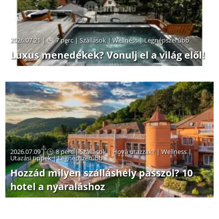
2026.07.21 |
7 perc
|
Szállások
|
Wellness
|
Legnépszerűbb
Luxus menedékek? Vonulj el a világ elől!
2026.07.09 |
8 perc
|
Szállások
|
Hová utazzak?
|
Wellness
|
Utazási tippek
|
Legnépszerűbb
Hozzád milyen szálláshely passzol? 10
hotel a nyaraláshoz