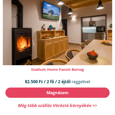
Stadium Home Panzió Barnag
82.500 Ft / 2 fő / 2 éjtől
reggelivel
Megnézem
Még több szállás Vöröstó környékén >>