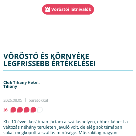
Vöröstói látnivalók
VÖRÖSTÓ ÉS KÖRNYÉKE
LEGFRISSEBB ÉRTÉKELÉSEI
Club Tihany Hotel,
Tihany
2026.08.05
barátokkal
Jó
Kb. 10 évvel korábban jártam a szálláshelyen, ehhez képest a
változás néhány területen javuló volt, de elég sok témában
sokat megkopott a szállás minősége. Műszakilag nagyon