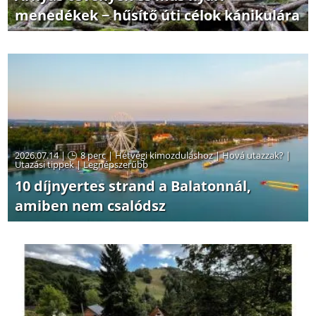
menedékek − hűsítő úti célok kánikulára
2026.07.14 |
8 perc
|
Hétvégi kimozduláshoz
|
Hová utazzak?
|
Utazási tippek
|
Legnépszerűbb
10 díjnyertes strand a Balatonnál,
amiben nem csalódsz