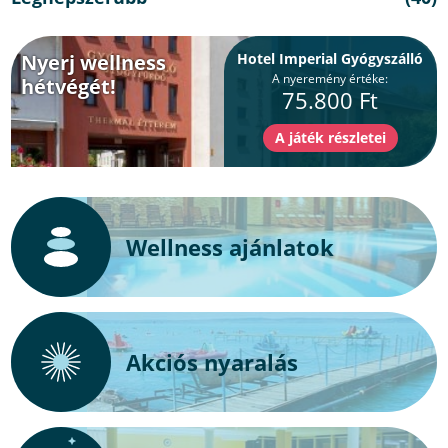
Nyerj wellness
Hotel Imperial Gyógyszálló
A nyeremény értéke:
hétvégét!
75.800 Ft
Wellness ajánlatok
Akciós nyaralás