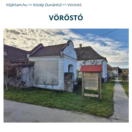
IttJártam.hu
>>
Közép Dunántúl
>>
Vöröstó
VÖRÖSTÓ