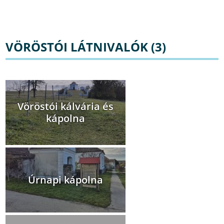
VÖRÖSTÓI LÁTNIVALÓK (3)
Vöröstói kálvária és
kápolna
Úrnapi kápolna