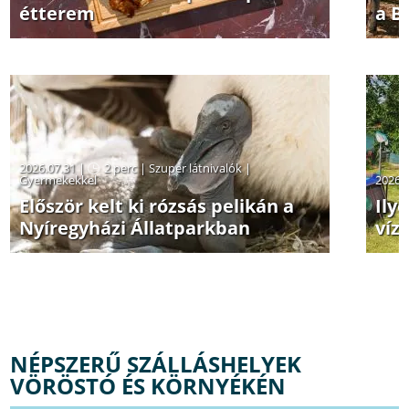
étterem
a B
2026.07.31 |
2 perc
|
Szuper látnivalók
|
Gyermekekkel
2026.
Először kelt ki rózsás pelikán a
Ily
Nyíregyházi Állatparkban
víz
NÉPSZERŰ SZÁLLÁSHELYEK
VÖRÖSTÓ ÉS KÖRNYÉKÉN