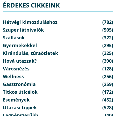
ÉRDEKES CIKKEINK
Hétvégi kimozduláshoz
(782)
Szuper látnivalók
(505)
Szállások
(322)
Gyermekekkel
(295)
Kirándulás, túraötletek
(325)
Hová utazzak?
(390)
Városnézés
(128)
Wellness
(256)
Gasztronómia
(259)
Titkos úticélok
(172)
Események
(452)
Utazási tippek
(528)
Legnépszerűbb
(40)