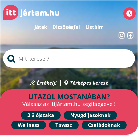
Játék
Dicsőségfal
Listáim
Értékelj!
Térképes kereső
UTAZOL MOSTANÁBAN?
Válassz az IttJártam.hu segítségével!
2-3 éjszaka
Nyugdíjasoknak
Wellness
Tavasz
Családoknak