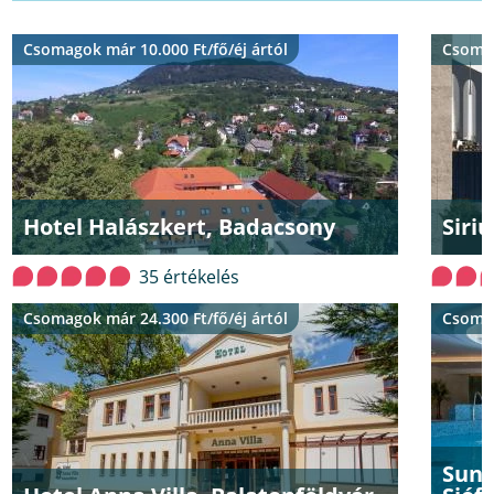
Csomagok már 10.000 Ft/fő/éj ártól
Csomag
Hotel Halászkert, Badacsony
Siri
35 értékelés
Csomagok már 24.300 Ft/fő/éj ártól
Csomag
SunG