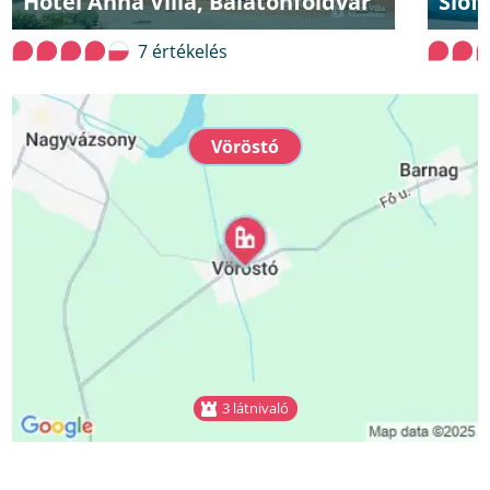
Hotel Anna Villa, Balatonföldvár
Sióf
7 értékelés
Vöröstó
3 látnivaló