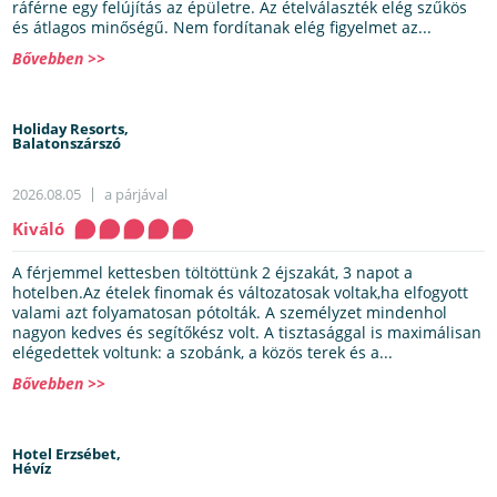
ráférne egy felújítás az épületre. Az ételválaszték elég szűkös
és átlagos minőségű. Nem fordítanak elég figyelmet az...
Bővebben >>
Holiday Resorts,
Balatonszárszó
2026.08.05
a párjával
Kiváló
A férjemmel kettesben töltöttünk 2 éjszakát, 3 napot a
hotelben.Az ételek finomak és változatosak voltak,ha elfogyott
valami azt folyamatosan pótolták. A személyzet mindenhol
nagyon kedves és segítőkész volt. A tisztasággal is maximálisan
elégedettek voltunk: a szobánk, a közös terek és a...
Bővebben >>
Hotel Erzsébet,
Hévíz