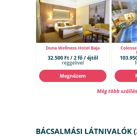
Duna Wellness Hotel Baja
Colosse
32.500 Ft / 2 fő / éjtől
103.950 
reggelivel
f
Megnézem
Még több szállá
BÁCSALMÁSI LÁTNIVALÓK (