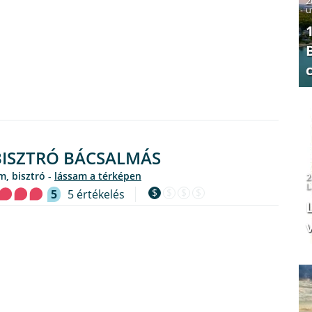
2
u
ISZTRÓ BÁCSALMÁS
em, bisztró -
lássam a térképen
2
L
$
$
$
$
5
5 értékelés
v