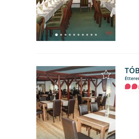
TÓB
étter