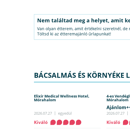
Nem találtad meg a helyet, amit k
Van olyan étterem, amit értékelni szeretnél, de
Töltsd ki az étteremajánló űrlapunkat!
BÁCSALMÁS ÉS KÖRNYÉKE L
Elixír Medical Wellness Hotel,
4-es Vendégl
Mórahalom
Mórahalom
Ajánlom+
2026.07.27
egyedül
2026.07.27
Kiváló
Kiváló