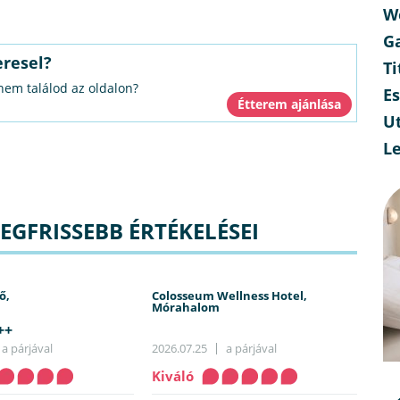
W
G
eresel?
Ti
 nem találod az oldalon?
E
Ut
L
EGFRISSEBB ÉRTÉKELÉSEI
ő,
Colosseum Wellness Hotel,
Mórahalom
++
a párjával
2026.07.25
a párjával
Kiváló