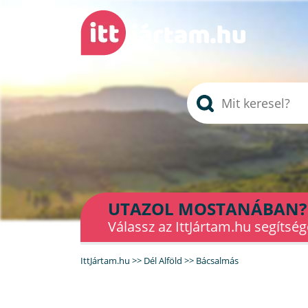
UTAZOL MOSTANÁBAN?
Válassz az IttJártam.hu segítség
IttJártam.hu
>>
Dél Alföld
>>
Bácsalmás