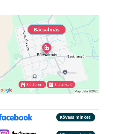
Bácsalmás
3 étterem
3 látnivaló