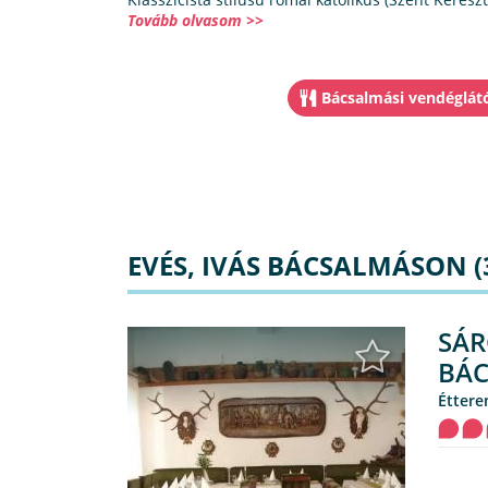
Tovább olvasom >>
Bácsalmási vendéglát
EVÉS, IVÁS BÁCSALMÁSON (
SÁR
BÁ
étter