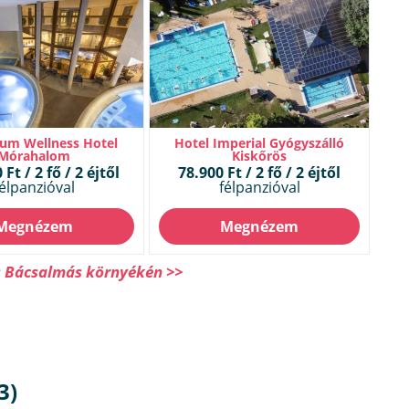
um Wellness Hotel
Hotel Imperial Gyógyszálló
Mórahalom
Kiskőrös
Ft / 2 fő / 2 éjtől
78.900 Ft / 2 fő / 2 éjtől
élpanzióval
félpanzióval
Megnézem
Megnézem
s Bácsalmás környékén >>
3)