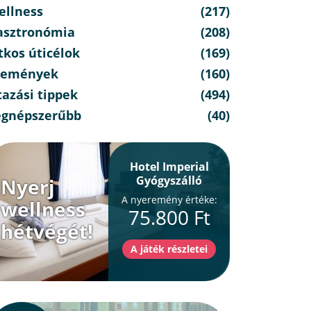
ellness
(217)
asztronómia
(208)
tkos úticélok
(169)
semények
(160)
azási tippek
(494)
egnépszerűbb
(40)
Hotel Imperial
Gyógyszálló
Nyerj
A nyeremény értéke:
wellness
75.800 Ft
hétvégét!