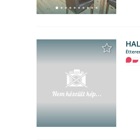
HAL
étter