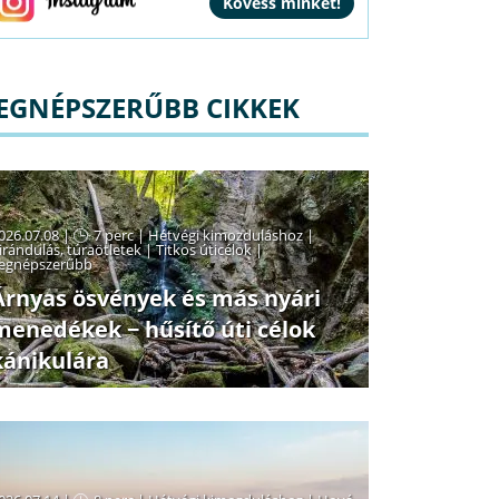
EGNÉPSZERŰBB CIKKEK
026.07.08 |
7 perc
|
Hétvégi kimozduláshoz
|
irándulás, túraötletek
|
Titkos úticélok
|
egnépszerűbb
Árnyas ösvények és más nyári
menedékek − hűsítő úti célok
kánikulára