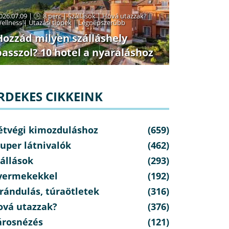
026.07.09 |
8 perc
|
Szállások
|
Hová utazzak?
|
ellness
|
Utazási tippek
|
Legnépszerűbb
Hozzád milyen szálláshely
passzol? 10 hotel a nyaraláshoz
RDEKES CIKKEINK
étvégi kimozduláshoz
(659)
uper látnivalók
(462)
állások
(293)
yermekekkel
(192)
rándulás, túraötletek
(316)
ová utazzak?
(376)
árosnézés
(121)