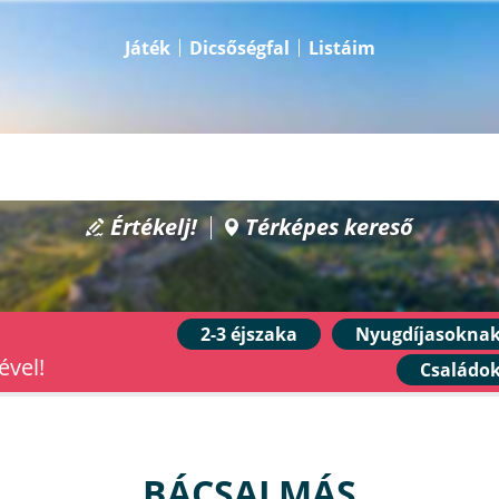
Játék
Dicsőségfal
Listáim
Értékelj!
Térképes kereső
2-3 éjszaka
Nyugdíjasokna
ével!
Családo
BÁCSALMÁS