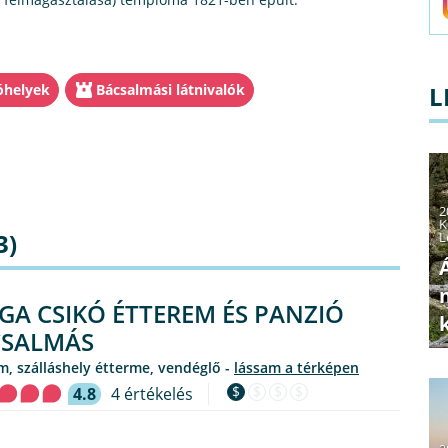
óhelyek
Bácsalmási látnivalók
L
2
K
3)
L
GA CSIKÓ ÉTTEREM ÉS PANZIÓ
CSALMÁS
em, szálláshely étterme, vendéglő -
lássam a térképen
$
$
$
$
4.8
4 értékelés