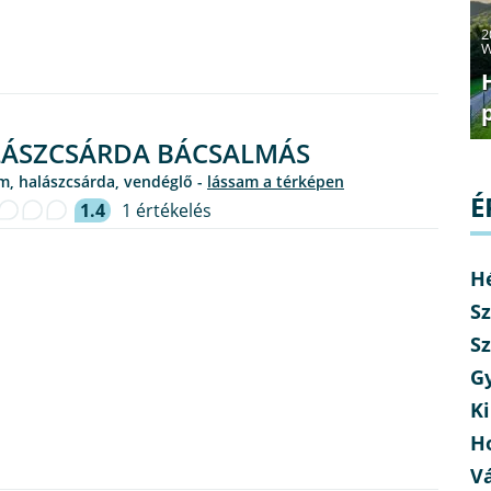
2
W
ÁSZCSÁRDA BÁCSALMÁS
em, halászcsárda, vendéglő -
lássam a térképen
É
1.4
1 értékelés
H
Sz
Sz
G
Ki
H
V