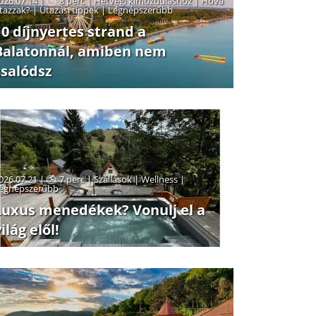
026.07.14 |
8 perc
|
Hétvégi kimozduláshoz
|
Hová
tazzak?
|
Utazási tippek
|
Legnépszerűbb
10 díjnyertes strand a
Balatonnál, amiben nem
csalódsz
026.07.21 |
7 perc
|
Szállások
|
Wellness
|
egnépszerűbb
Luxus menedékek? Vonulj el a
ilág elől!