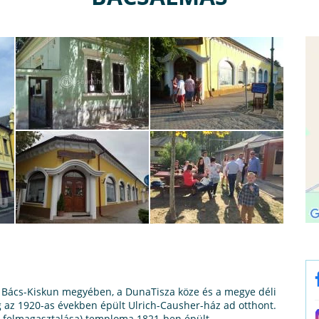
s Bács-Kiskun megyében, a DunaTisza köze és a megye déli
leg az 1920-as években épült Ulrich-Causher-ház ad otthont.
szt felmagasztalása) temploma 1821-ben épült.