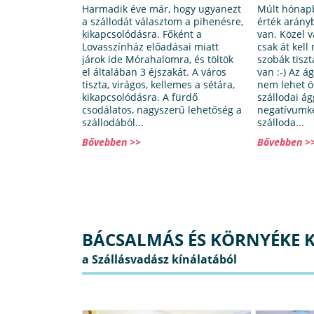
Harmadik éve már, hogy ugyanezt
Múlt hónapba
a szállodát választom a pihenésre,
érték arány
kikapcsolódásra. Főként a
van. Közel v
Lovasszínház előadásai miatt
csak át kell
járok ide Mórahalomra, és töltök
szobák tiszt
el általában 3 éjszakát. A város
van :-) Az á
tiszta, virágos, kellemes a sétára,
nem lehet ö
kikapcsolódásra. A fürdő
szállodai ág
csodálatos, nagyszerű lehetőség a
negatívumké
szállodából...
szálloda...
Bővebben >>
Bővebben >
BÁCSALMÁS ÉS KÖRNYÉKE K