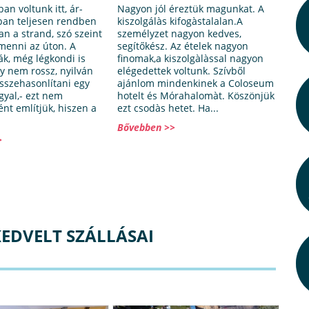
n voltunk itt, ár-
Nagyon jól éreztük magunkat. A
ban teljesen rendben
kiszolgálàs kifogàstalalan.A
an a strand, szó szeint
személyzet nagyon kedves,
 menni az úton. A
segítőkész. Az ételek nagyon
ák, még légkondi is
finomak,a kiszolgàlàssal nagyon
gy nem rossz, nyilván
elégedettek voltunk. Szívből
sszehasonlítani egy
ajánlom mindenkinek a Coloseum
gyal,- ezt nem
hotelt és Mórahalomàt. Köszönjük
nt említjük, hiszen a
ezt csodàs hetet. Ha...
Bővebben >>
>
EDVELT SZÁLLÁSAI