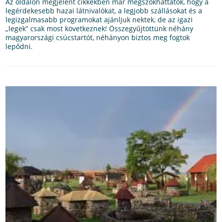
Az oldalon megjelent cikkekben már megszokhattátok, hogy a
legérdekesebb hazai látnivalókat, a legjobb szállásokat és a
legizgalmasabb programokat ajánljuk nektek, de az igazi
„legek” csak most következnek! Összegyűjtöttünk néhány
magyarországi csúcstartót, néhányon biztos meg fogtok
lepődni.