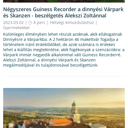
Négyszeres Guiness Recorder a dinnyési Várpark
és Skanzen - beszélgetés Alekszi Zoltánnal
2023.03.02 |
8 perc
|
Hétvégi kimozduláshoz
|
Gyermekekkel
Különleges élményben lehet részük azoknak, akik ellátogatnak
Dinnyésre a Várparkba. A 2 hektáron 46 makettvár fogadja a
történelem iránt érdeklődőket, de azok számára is érdekes
lehet a kiállítás megtekintése, akik fogékonyak a szenzációkra: a
Várpark immár negyedik alkalommal vált Guiness Recorderré.
Alekszi Zoltánnal, a dinnyési Várpark és Skanzen
megálmodójával és tulajdonosával beszélgettünk.