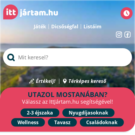
Játék
Dicsőségfal
Listáim
Értékelj!
Térképes kereső
UTAZOL MOSTANÁBAN?
Válassz az IttJártam.hu segítségével!
2-3 éjszaka
Nyugdíjasoknak
Wellness
Tavasz
Családoknak