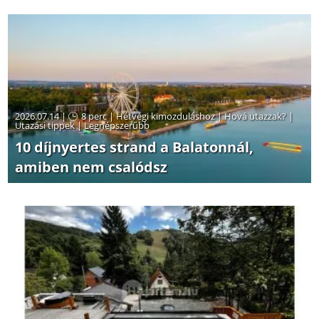
2026.07.14 |
8 perc
|
Hétvégi kimozduláshoz
|
Hová utazzak?
|
Utazási tippek
|
Legnépszerűbb
10 díjnyertes strand a Balatonnál,
amiben nem csalódsz