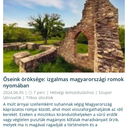
Őseink öröksége: izgalmas magyarországi romok
nyomában
2024.06.05 |
7 perc
|
Hétvégi kimozduláshoz
|
Szuper
látnivalók
|
Titkos úticélok
A múlt árnyai szellemként suhannak végig Magyarország
káprázatos romjai között, ahol most visszaforgathatjátok az idő
kerekét. Ezeken a misztikus kirándulóhelyeken a sűrű erdők
vagy végtelen puszták magányos kőfalak maradványait őrzik,
melyek ma is magával ragadják a történelem és a