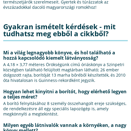
természetjárók szerelmeseit. Gyertek és túrázzatok az
évszázadokkal dacoló magyarországi romokhoz!
Gyakran ismételt kérdések - mit
tudhatsz meg ebből a cikkből?
Mi a világ legnagyobb könyve, és hol található a
hozzá kapcsolódó kiemelt látványosság?
A 4,18 × 3,77 méteres Örökségünk című óriáskönyv a Szinpetri
községben található felújított magtárban látható; 26 ember
dolgozott rajta, borítóját 13 marha bőréből készítették, és 2010
óta hivatalosan is Guinness-rekordként jegyzik.
Hogyan lehet kinyitni a borítót, hogy elérhető legyen
a teljes méret?
A borító felnyitásához 8 személy összehangolt ereje szükséges,
de rendelkezésre áll egy speciális lapozógép is, amely
megkönnyíti a megtekintést.
Milyen egyéb látnivalók vannak a környéken, a nagy
könyv mellett?