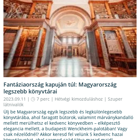
Fantáziaország kapuján túl: Magyarország
legszebb könyvtárai
2023.09.11 |
7 perc
|
Hétvégi kimozduláshoz
|
Szuper
látnivalók
Ülj be Magyarország egyik legszebb és legkülönlegesebb
könyvtárába, ahol faragott bútorok, valamint márványkandalló
mellett merülhetsz el kedvenc könyvedben – elképesztő
elegancia mellett, a budapesti Wenckheim-palotában! Vagy
csak nézelődnél? Akkor keresd fel velünk 5 kedvenc hazai
könyvtárunkat, ahol szemed-szád tátva marad majd!