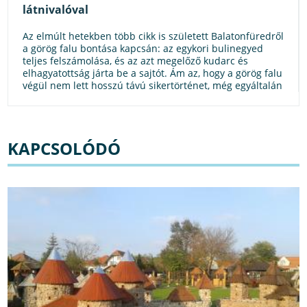
látnivalóval
Az elmúlt hetekben több cikk is született Balatonfüredről
a görög falu bontása kapcsán: az egykori bulinegyed
teljes felszámolása, és az azt megelőző kudarc és
elhagyatottság járta be a sajtót. Ám az, hogy a görög falu
végül nem lett hosszú távú sikertörténet, még egyáltalán
nem kell, hogy elkedvetlenítsen a következő füredi
kiruccanásod megtervezésétől, sőt. Ehhez gyűjtöttünk
most egy inspiráló listát. Böngéssz belőle kedvedre!
KAPCSOLÓDÓ