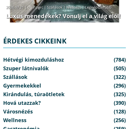
2026.07.21 |
7 perc
|
Szállások
|
Wellness
|
Legnépszerűbb
Luxus menedékek? Vonulj el a világ elől!
ÉRDEKES CIKKEINK
Hétvégi kimozduláshoz
(784)
Szuper látnivalók
(505)
Szállások
(322)
Gyermekekkel
(296)
Kirándulás, túraötletek
(325)
Hová utazzak?
(390)
Városnézés
(128)
Wellness
(256)
Gasztronómia
(259)