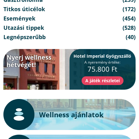
Titkos úticélok
(172)
Események
(454)
Utazási tippek
(528)
Legnépszerűbb
(40)
Nyerj wellness
Hotel Imperial Gyógyszálló
A nyeremény értéke:
hétvégét!
75.800 Ft
Wellness ajánlatok