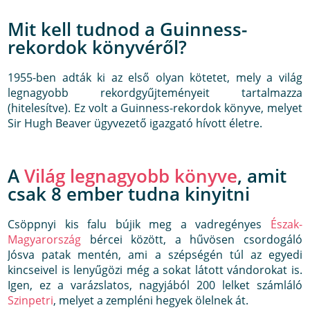
Mit kell tudnod a Guinness-
rekordok könyvéről?
1955-ben adták ki az első olyan kötetet, mely a világ
legnagyobb rekordgyűjteményeit tartalmazza
(hitelesítve). Ez volt a Guinness-rekordok könyve, melyet
Sir Hugh Beaver ügyvezető igazgató hívott életre.
A
Világ legnagyobb könyve
, amit
csak 8 ember tudna kinyitni
Csöppnyi kis falu bújik meg a vadregényes
Észak-
Magyarország
bércei között, a hűvösen csordogáló
Jósva patak mentén, ami a szépségén túl az egyedi
kincseivel is lenyűgözi még a sokat látott vándorokat is.
Igen, ez a varázslatos, nagyjából 200 lelket számláló
Szinpetri
, melyet a zempléni hegyek ölelnek át.