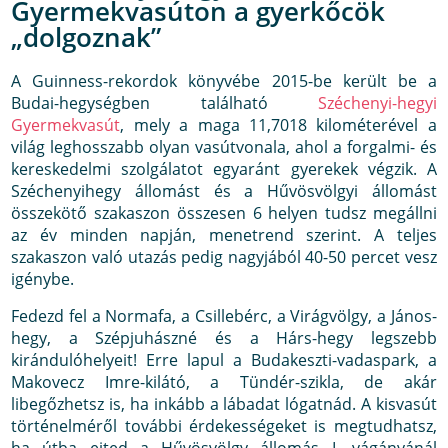
Gyermekvasúton a gyerkőcök
„dolgoznak”
A Guinness-rekordok könyvébe 2015-be került be a
Budai-hegységben található
Széchenyi-hegyi
Gyermekvasút
, mely a maga 11,7018 kilométerével a
világ leghosszabb olyan vasútvonala, ahol a forgalmi- és
kereskedelmi szolgálatot egyaránt gyerekek végzik. A
Széchenyihegy állomást és a Hűvösvölgyi állomást
összekötő szakaszon összesen 6 helyen tudsz megállni
az év minden napján, menetrend szerint. A teljes
szakaszon való utazás pedig nagyjából 40-50 percet vesz
igénybe.
Fedezd fel a Normafa, a Csillebérc, a Virágvölgy, a János-
hegy, a Szépjuhászné és a Hárs-hegy legszebb
kirándulóhelyeit! Erre lapul a Budakeszti-vadaspark, a
Makovecz Imre-kilátó, a Tündér-szikla, de akár
libegőzhetsz is, ha inkább a lábadat lógatnád. A kisvasút
történelméről további érdekességeket is megtudhatsz,