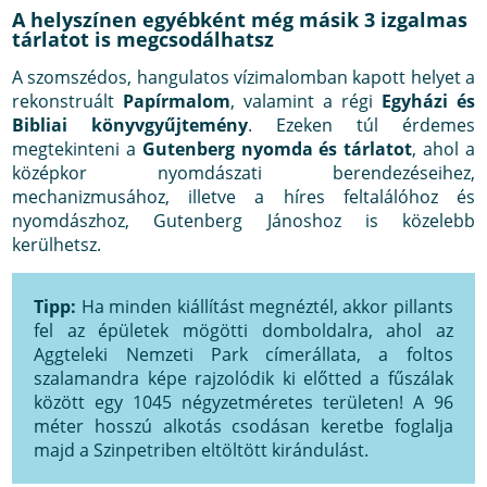
A helyszínen egyébként még másik 3 izgalmas
tárlatot is megcsodálhatsz
A szomszédos, hangulatos vízimalomban kapott helyet a
rekonstruált
Papírmalom
, valamint a régi
Egyházi és
Bibliai könyvgyűjtemény
. Ezeken túl érdemes
megtekinteni a
Gutenberg nyomda és tárlatot
, ahol a
középkor nyomdászati berendezéseihez,
mechanizmusához, illetve a híres feltalálóhoz és
nyomdászhoz, Gutenberg Jánoshoz is közelebb
kerülhetsz.
Tipp:
Ha minden kiállítást megnéztél, akkor pillants
fel az épületek mögötti domboldalra, ahol az
Aggteleki Nemzeti Park címerállata, a foltos
szalamandra képe rajzolódik ki előtted a fűszálak
között egy 1045 négyzetméretes területen! A 96
méter hosszú alkotás csodásan keretbe foglalja
majd a Szinpetriben eltöltött kirándulást.