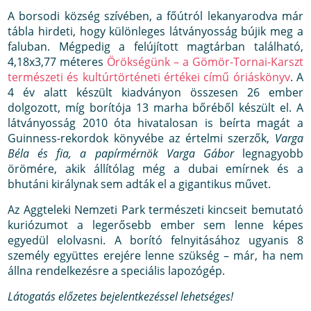
A borsodi község szívében, a főútról lekanyarodva már
tábla hirdeti, hogy különleges látványosság bújik meg a
faluban. Mégpedig a felújított magtárban található,
4,18x3,77 méteres
Örökségünk – a Gömör-Tornai-Karszt
természeti és kultúrtörténeti értékei című óriáskönyv
. A
4 év alatt készült kiadványon összesen 26 ember
dolgozott, míg borítója 13 marha bőréből készült el. A
látványosság 2010 óta hivatalosan is beírta magát a
Guinness-rekordok könyvébe az értelmi szerzők,
Varga
Béla és fia, a papírmérnök Varga Gábor
legnagyobb
örömére, akik állítólag még a dubai emírnek és a
bhutáni királynak sem adták el a gigantikus művet.
Az Aggteleki Nemzeti Park természeti kincseit bemutató
kuriózumot a legerősebb ember sem lenne képes
egyedül elolvasni. A borító felnyitásához ugyanis 8
személy együttes erejére lenne szükség – már, ha nem
állna rendelkezésre a speciális lapozógép.
Látogatás előzetes bejelentkezéssel lehetséges!