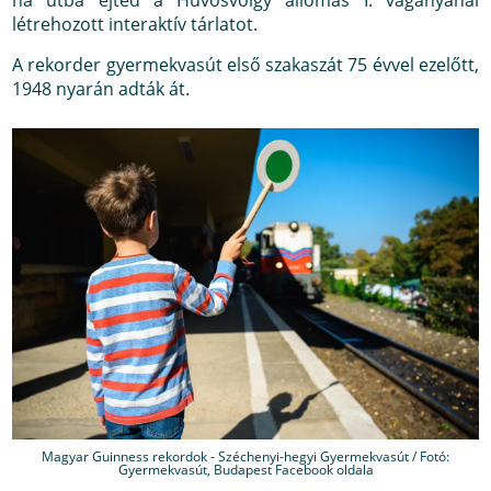
ha útba ejted a Hűvösvölgy állomás I. vágányánál
létrehozott interaktív tárlatot.
A rekorder gyermekvasút első szakaszát 75 évvel ezelőtt,
1948 nyarán adták át.
Magyar Guinness rekordok - Széchenyi-hegyi Gyermekvasút / Fotó:
Gyermekvasút, Budapest Facebook oldala