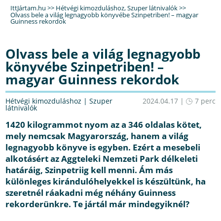
IttJártam.hu
>>
Hétvégi kimozduláshoz
,
Szuper látnivalók
>>
Olvass bele a világ legnagyobb könyvébe Szinpetriben! – magyar
Guinness rekordok
Olvass bele a világ legnagyobb
könyvébe Szinpetriben! –
magyar Guinness rekordok
Hétvégi kimozduláshoz
|
Szuper
2024.04.17 |
7 perc
látnivalók
1420 kilogrammot nyom az a 346 oldalas kötet,
mely nemcsak Magyarország, hanem a világ
legnagyobb könyve is egyben. Ezért a mesebeli
alkotásért az Aggteleki Nemzeti Park délkeleti
határáig, Szinpetriig kell menni. Ám más
különleges kirándulóhelyekkel is készültünk, ha
szeretnél ráakadni még néhány Guinness
rekorderünkre. Te jártál már mindegyiknél?