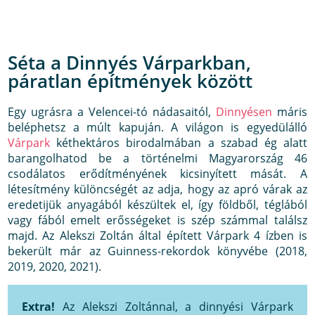
Séta a Dinnyés Várparkban,
páratlan építmények között
Egy ugrásra a Velencei-tó nádasaitól,
Dinnyésen
máris
beléphetsz a múlt kapuján. A világon is egyedülálló
Várpark
kéthektáros birodalmában a szabad ég alatt
barangolhatod be a történelmi Magyarország 46
csodálatos erődítményének kicsinyített mását. A
létesítmény különcségét az adja, hogy az apró várak az
eredetijük anyagából készültek el, így földből, téglából
vagy fából emelt erősségeket is szép számmal találsz
majd. Az Alekszi Zoltán által épített Várpark 4 ízben is
bekerült már az Guinness-rekordok könyvébe (2018,
2019, 2020, 2021).
Extra!
Az Alekszi Zoltánnal, a dinnyési Várpark