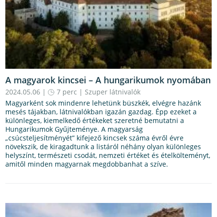
A magyarok kincsei – A hungarikumok nyomában
2024.05.06 |
7 perc
|
Szuper látnivalók
Magyarként sok mindenre lehetünk büszkék, elvégre hazánk
mesés tájakban, látnivalókban igazán gazdag. Épp ezeket a
különleges, kiemelkedő értékeket szeretné bemutatni a
Hungarikumok Gyűjteménye. A magyarság
„csúcsteljesítményét” kifejező kincsek száma évről évre
növekszik, de kiragadtunk a listáról néhány olyan különleges
helyszínt, természeti csodát, nemzeti értéket és ételkölteményt,
amitől minden magyarnak megdobbanhat a szíve.