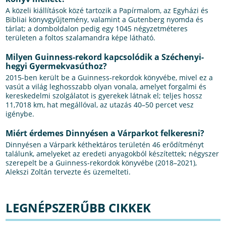
A közeli kiállítások közé tartozik a Papírmalom, az Egyházi és
Bibliai könyvgyűjtemény, valamint a Gutenberg nyomda és
tárlat; a domboldalon pedig egy 1045 négyzetméteres
területen a foltos szalamandra képe látható.
Milyen Guinness-rekord kapcsolódik a Széchenyi-
hegyi Gyermekvasúthoz?
2015-ben került be a Guinness-rekordok könyvébe, mivel ez a
vasút a világ leghosszabb olyan vonala, amelyet forgalmi és
kereskedelmi szolgálatot is gyerekek látnak el; teljes hossz
11,7018 km, hat megállóval, az utazás 40–50 percet vesz
igénybe.
Miért érdemes Dinnyésen a Várparkot felkeresni?
Dinnyésen a Várpark kéthektáros területén 46 erődítményt
találunk, amelyeket az eredeti anyagokból készítettek; négyszer
szerepelt be a Guinness-rekordok könyvébe (2018–2021),
Alekszi Zoltán tervezte és üzemelteti.
LEGNÉPSZERŰBB CIKKEK