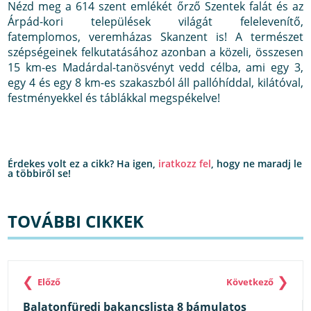
Nézd meg a 614 szent emlékét őrző Szentek falát és az
Árpád-kori települések világát felelevenítő,
fatemplomos, veremházas Skanzent is! A természet
szépségeinek felkutatásához azonban a közeli, összesen
15 km-es Madárdal-tanösvényt vedd célba, ami egy 3,
egy 4 és egy 8 km-es szakaszból áll pallóhíddal, kilátóval,
festményekkel és táblákkal megspékelve!
Érdekes volt ez a cikk? Ha igen,
iratkozz fel
, hogy ne maradj le
a többiről se!
TOVÁBBI CIKKEK
❮
❯
Előző
Következő
Balatonfüredi bakancslista 8 bámulatos