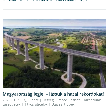
Magyarország legjei – lássuk a hazai rekordokat!
2022.01.21 |
5 perc
|
Hétvégi kimozduláshoz
|
Kirándulás,
túraötletek
|
Titkos úticélok
|
Utazási tippek