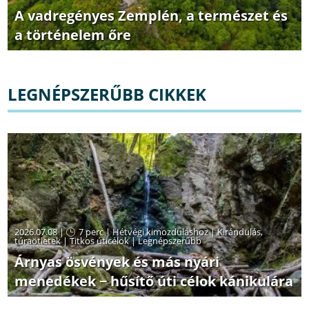
A vadregényes Zemplén, a természet és
a történelem őre
LEGNÉPSZERŰBB CIKKEK
2026.07.08 |
7 perc
|
Hétvégi kimozduláshoz
|
Kirándulás,
túraötletek
|
Titkos úticélok
|
Legnépszerűbb
Árnyas ösvények és más nyári
menedékek − hűsítő úti célok kánikulára