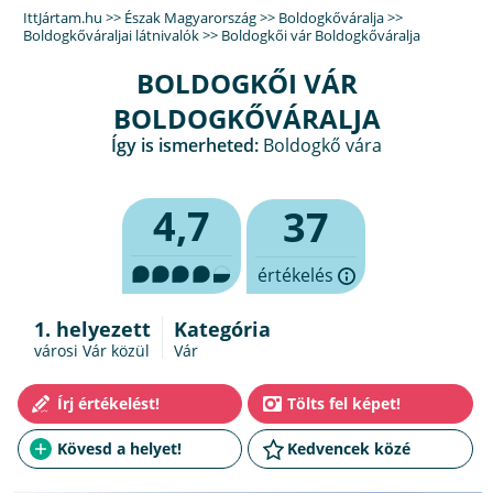
IttJártam.hu
>>
Észak Magyarország
>>
Boldogkőváralja
>>
Boldogkőváraljai látnivalók
>>
Boldogkői vár Boldogkőváralja
BOLDOGKŐI VÁR
BOLDOGKŐVÁRALJA
Így is ismerheted:
Boldogkő vára
4,7
37
értékelés
1. helyezett
Kategória
városi Vár közül
Vár