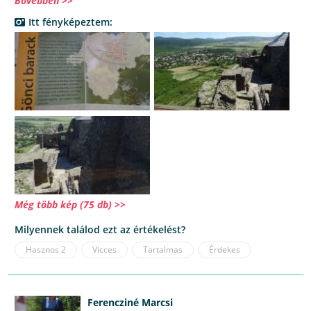
Bővebben >>
Itt fényképeztem:
Még több kép (75 db) >>
Milyennek találod ezt az értékelést?
Hasznos
2
Vicces
Tartalmas
Érdekes
Ferencziné Marcsi