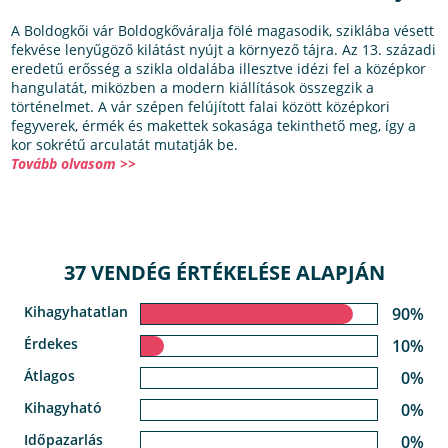
A Boldogkői vár Boldogkőváralja fölé magasodik, sziklába vésett
fekvése lenyűgöző kilátást nyújt a környező tájra. Az 13. századi
eredetű erősség a szikla oldalába illesztve idézi fel a középkor
hangulatát, miközben a modern kiállítások összegzik a
történelmet. A vár szépen felújított falai között középkori
fegyverek, érmék és makettek sokasága tekinthető meg, így a
kor sokrétű arculatát mutatják be.
Tovább olvasom >>
37 VENDÉG ÉRTÉKELÉSE ALAPJÁN
Kihagyhatatlan
90%
Érdekes
10%
Átlagos
0%
Kihagyható
0%
Időpazarlás
0%