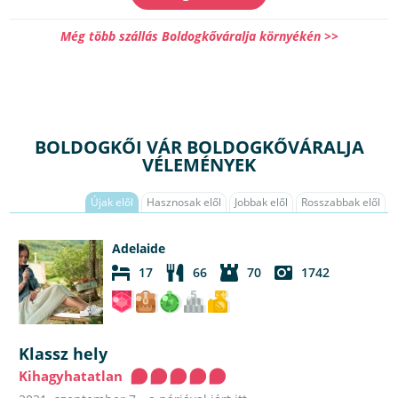
Még több szállás Boldogkőváralja környékén >>
BOLDOGKŐI VÁR BOLDOGKŐVÁRALJA
VÉLEMÉNYEK
Újak elől
Hasznosak elől
Jobbak elől
Rosszabbak elől
Adelaide
17
66
70
1742
Klassz hely
Kihagyhatatlan