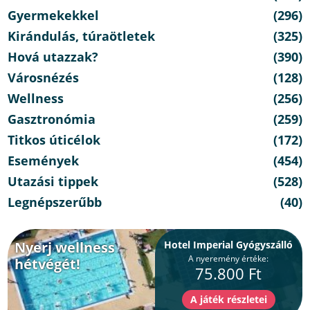
Gyermekekkel
(296)
Kirándulás, túraötletek
(325)
Hová utazzak?
(390)
Városnézés
(128)
Wellness
(256)
Gasztronómia
(259)
Titkos úticélok
(172)
Események
(454)
Utazási tippek
(528)
Legnépszerűbb
(40)
Nyerj wellness
Hotel Imperial Gyógyszálló
A nyeremény értéke:
hétvégét!
75.800 Ft