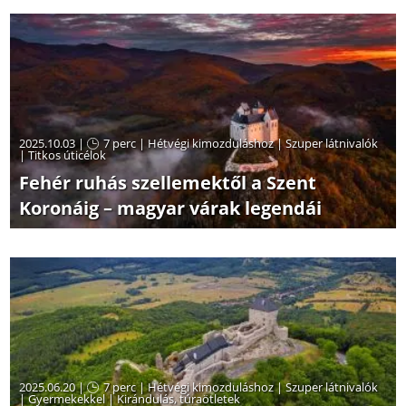
2025.10.03 |
7 perc
|
Hétvégi kimozduláshoz
|
Szuper látnivalók
|
Titkos úticélok
Fehér ruhás szellemektől a Szent
Koronáig – magyar várak legendái
2025.06.20 |
7 perc
|
Hétvégi kimozduláshoz
|
Szuper látnivalók
|
Gyermekekkel
|
Kirándulás, túraötletek