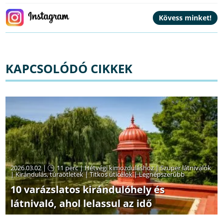
KAPCSOLÓDÓ CIKKEK
2026.03.02 |
11 perc
|
Hétvégi kimozduláshoz
|
Szuper látnivalók
|
Kirándulás, túraötletek
|
Titkos úticélok
|
Legnépszerűbb
10 varázslatos kirándulóhely és
látnivaló, ahol lelassul az idő