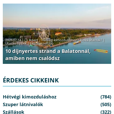
2026.07.14 |
8 perc
|
Hétvégi kimozduláshoz
|
Hová utazzak?
|
Utazási tippek
|
Legnépszerűbb
10 díjnyertes strand a Balatonnál,
amiben nem csalódsz
ÉRDEKES CIKKEINK
Hétvégi kimozduláshoz
(784)
Szuper látnivalók
(505)
Szállások
(322)