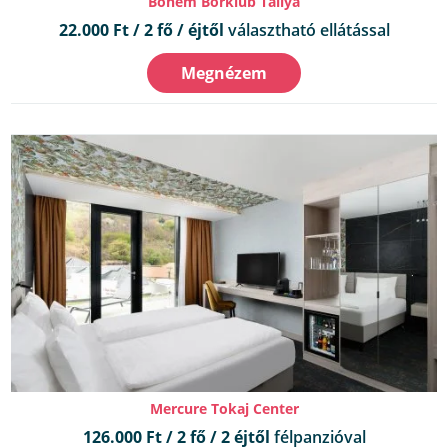
Bohém Borklub Tállya
22.000 Ft / 2 fő / éjtől
választható ellátással
Megnézem
Mercure Tokaj Center
126.000 Ft / 2 fő / 2 éjtől
félpanzióval