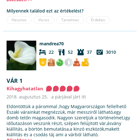
Milyennek találod ezt az értékelést?
Hasznos
Vicces
Tartalmas
Érdekes
mandrea70
22
52
37
3010
VÁR 1
Kihagyhatatlan
2018. augusztus 25.
a párjával járt itt
Eldöntöttük a párommal ,hogy Magyarországon fellelhető
Északi várainkat megnézzük, már messziről látható,egy
domb tetőn magasodik. Nagyon szeretjük a történelmet,igy
időutazáson veszünk részt, szépen felújitott vár,ásvány
kiállitás, a börtön bemutatása,a kinzó eszközök,makett
kiállitás és a csodás táj ami a várból látható.