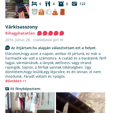
6
4
6
122
Várkisasszony
Kihagyhatatlan
2016. július 28.
családjával járt itt
Az ittjártam.hu alapján választottam ezt a helyet.
Elárulom,hogy azon a napon, amikor itt jártunk, ez már a
harmadik vár volt a számomra. A család és a barátaink, férfi
tagjai, vármániások, a lányok, wellness, vagy strand
rajongók. Sajnos, a férfiak vannak többségben. Úgy
döntöttem,hogy leülök,egy lépcsőre, és én onnan, el nem
mozdulok. Fáradt voltam és nyűgös.
Bővebben >>
Itt fényképeztem: