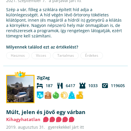
2021. szeptember 7.
a párjával járt itt
Szép a vár, főleg a sziklára épített híd adja a
különlegességét. A híd végén lévő őrtorony tökéletes
kilátópont, innen (és magáról a hídról is) gyönyörű a kilátás
a környékre. Nagyon népszerű hely már önmagában is, de
rendszeresek a programok, így rengetegen látogatják, ezért
tömegre kell számítani.
Milyennek találod ezt az értékelést?
Hasznos
Vicces
Tartalmas
Érdekes
ZigZag
187
6417
1033
119605
Múlt, jelen és jövő egy várban
Kihagyhatatlan
2019. augusztus 31.
gyerekekkel járt itt