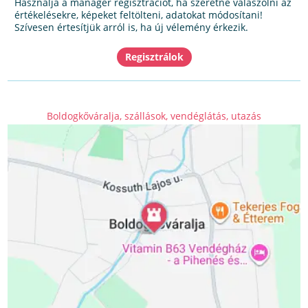
Használja a manager regisztrációt, ha szeretne válaszolni az
értékelésekre, képeket feltölteni, adatokat módosítani!
Szívesen értesítjük arról is, ha új vélemény érkezik.
Boldogkőváralja, szállások, vendéglátás, utazás