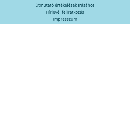
Útmutató értékelések írásához
Hírlevél feliratkozás
Impresszum