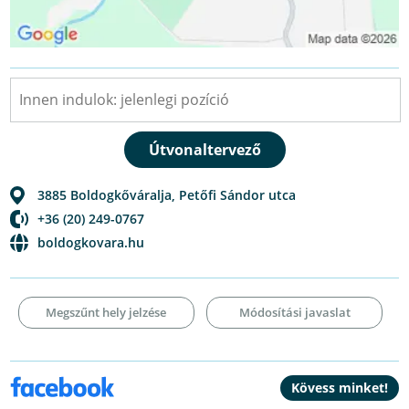
3885
Boldogkőváralja
,
Petőfi Sándor utca
+36 (20) 249-0767
boldogkovara.hu
Megszűnt hely jelzése
Módosítási javaslat