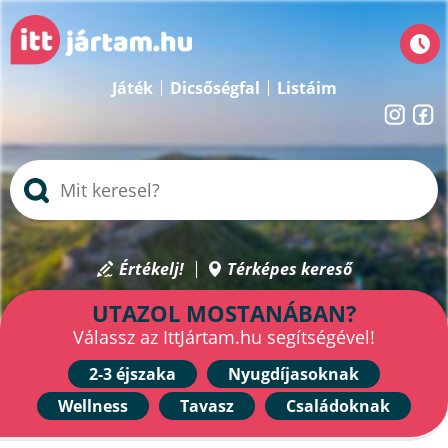
Játék
Dicsőségfal
Listáim
Értékelj!
Térképes kereső
UTAZOL MOSTANÁBAN?
Válassz az IttJártam.hu segítségével!
2-3 éjszaka
Nyugdíjasoknak
Wellness
Tavasz
Családoknak