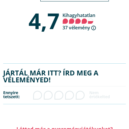
4,7
Kihagyhatatlan
37 vélemény
JÁRTÁL MÁR ITT? ÍRD MEG A
VÉLEMÉNYED!
Ennyire
tetszett:
Láttad már a nyereményjátékunkat?