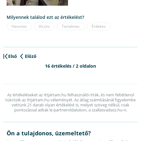
Milyennek találod ezt az értékelést?
Hasznos
Vicces
Tartalmas
Érdekes
Első
Előző
16 értékelés / 2 oldalon
Az értékeléseket az Ittjártam.hu felhasználói írták, és nem feltétlenül
tükrözik az Ittjártam.hu véleményét. Az átlag számításánál figyelembe
vettünk 21 darab olyan értékelést is, melyet szöveg nélkül, csak
pontozással adtak le partneroldalukon, a szallasvadasz.hu-n.
Ön a tulajdonos, üzemeltető?