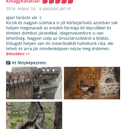
Kihagyhatatlan
2016. május 16.
a párjával járt itt
Igazi túrázós vár :)
Kicsik és nagyon számára is jól körbejárható, azonban sok
helyen megmaradt az eredeti formája kő lépcsőkkel és
dimbes-dombos járatokkal. Idegenvezetésre is van
lehetőség. Nagyon szép az Oroszlánszikláról a kilátás.
Eldugott helyen van mi ismerősöktől hallottunk róla. Aki
teheti és arra jár mindenképpen nézze meg érdemes.
Bővebben >>
Itt fényképeztem: