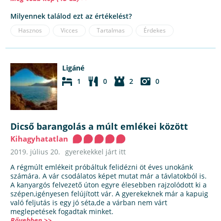
Milyennek találod ezt az értékelést?
Hasznos
Vicces
Tartalmas
Érdekes
Ligáné
1
0
2
0
Dicső barangolás a múlt emlékei között
Kihagyhatatlan
2019. július 20.
gyerekekkel járt itt
A régmúlt emlékeit próbáltuk felidézni öt éves unokánk
számára. A vár csodálatos képet mutat már a távlatokból is.
A kanyargós felvezető úton egyre élesebben rajzolódott ki a
szépen,igényesen felújított vár. A gyerekeknek már a kapuig
való feljutás is egy jó séta,de a várban nem várt
meglepetések fogadtak minket.
Bővebben >>