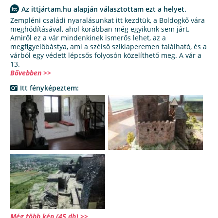
Az ittjártam.hu alapján választottam ezt a helyet.
Zempléni családi nyaralásunkat itt kezdtük, a Boldogkő vára
meghódításával, ahol korábban még egyikünk sem járt.
Amiről ez a vár mindenkinek ismerős lehet, az a
megfigyelőbástya, ami a szélső sziklaperemen található, és a
várból egy védett lépcsős folyosón közelíthető meg. A vár a
13.
Bővebben >>
Itt fényképeztem:
Még több kép (45 db) >>