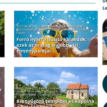
Ut
L
2021.08.09 |
5 perc
|
Hétvégi kimozduláshoz
|
Gyermekekkel
|
Hová utazzak?
|
Wellness
|
Utazási
tippek
Forró nyárra hűsítő kalandok:
ezek az ország legjobb vízi
élményparkjai…
2026.08.04 |
8 perc
|
Hétvégi kimozduláshoz
|
r
Szuper látnivalók
|
Hová utazzak?
|
Titkos úticélok
|
Utazási tippek
|
Legnépszerűbb
8 lenyűgöző templom és kápolna
a Balaton körül