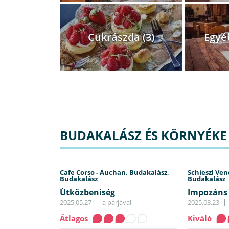
Cukrászda (3)
Egyéb
BUDAKALÁSZ ÉS KÖRNYÉKE 
Cafe Corso - Auchan, Budakalász,
Schieszl Ven
Budakalász
Budakalász
Útközbeniség
Impozáns 
2025.05.27
a párjával
2025.03.23
Átlagos
Kiváló