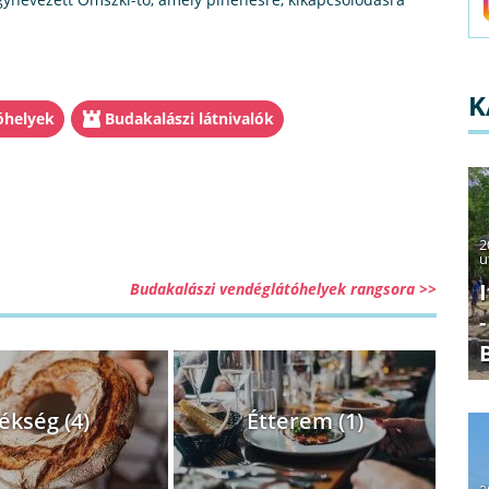
K
óhelyek
Budakalászi látnivalók
2
u
Budakalászi vendéglátóhelyek rangsora >>
ékség (4)
Étterem (1)