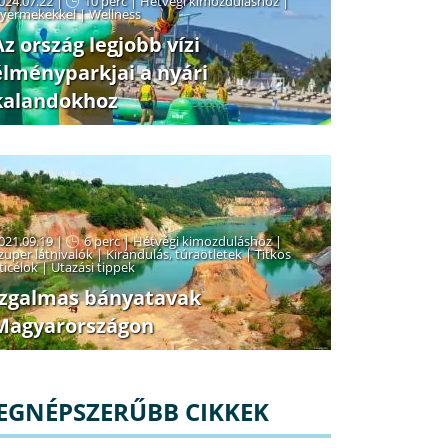
024.07.22 |
10 perc
|
Hétvégi kimozduláshoz
|
yermekekkel
|
Wellness
Az ország legjobb vízi
élményparkjai a nyári
kalandokhoz
021.09.19 |
6 perc
|
Hétvégi kimozduláshoz
|
zuper látnivalók
|
Kirándulás, túraötletek
|
Titkos
ticélok
|
Utazási tippek
Izgalmas bányatavak
Magyarországon
EGNÉPSZERŰBB CIKKEK