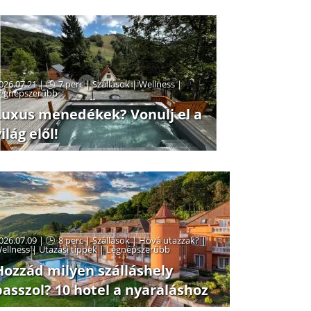
026.07.21 |
7 perc
|
Szállások
|
Wellness
|
egnépszerűbb
Luxus menedékek? Vonulj el a
ilág elől!
026.07.09 |
8 perc
|
Szállások
|
Hová utazzak?
|
ellness
|
Utazási tippek
|
Legnépszerűbb
Hozzád milyen szálláshely
passzol? 10 hotel a nyaraláshoz