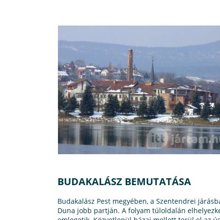
BUDAKALÁSZ BEMUTATÁSA
Budakalász Pest megyében, a Szentendrei járásban
Duna jobb partján. A folyam túloldalán elhelyez
emlegetik. Közvetlenül házai mellett terül el az 