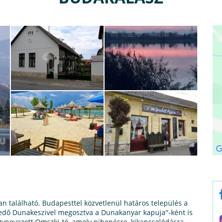
 található. Budapesttel közvetlenül határos település a
kedő Dunakeszivel megosztva a Dunakanyar kapuja"-ként is
úgynevezett Omszki-tó, amely pihenésre, kikapcsolódásra