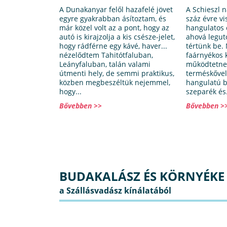
A Dunakanyar felől hazafelé jövet
A Schieszl 
egyre gyakrabban ásítoztam, és
száz évre vi
már közel volt az a pont, hogy az
hangulatos 
autó is kirajzolja a kis csésze-jelet,
ahová legut
hogy rádférne egy kávé, haver...
tértünk be.
nézelődtem Tahitótfaluban,
faárnyékos 
Leányfaluban, talán valami
működtetnek
útmenti hely, de semmi praktikus,
terméskővel
közben megbeszéltük nejemmel,
hangulatú b
hogy...
szeparék és.
Bővebben >>
Bővebben >
BUDAKALÁSZ ÉS KÖRNYÉKE 