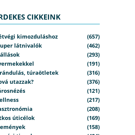
RDEKES CIKKEINK
étvégi kimozduláshoz
(657)
uper látnivalók
(462)
állások
(293)
yermekekkel
(191)
rándulás, túraötletek
(316)
ová utazzak?
(376)
árosnézés
(121)
ellness
(217)
asztronómia
(208)
tkos úticélok
(169)
semények
(158)