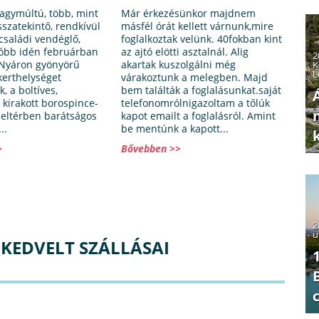
nagymúltú, több, mint
Már érkezésünkor majdnem
sszatekintő, rendkívül
másfél órát kellett várnunk,mire
családi vendéglő,
foglalkoztak velünk. 40fokban kint
óbb idén februárban
az ajtó elötti asztalnál. Alig
2
 Nyáron gyönyörű
akartak kuszolgálni még
K
L
kerthelységet
várakoztunk a melegben. Majd
, a boltíves,
bem találták a foglalásunkat.saját
 kirakott borospince-
telefonomrólnigazoltam a tőlúk
eltérben barátságos
kapot emailt a foglalásról. Amint
..
be mentúnk a kapott...
>
Bővebben >>
2
u
KEDVELT SZÁLLÁSAI