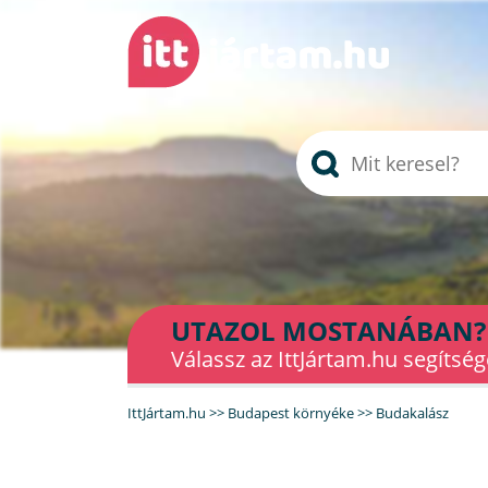
UTAZOL MOSTANÁBAN?
Válassz az IttJártam.hu segítség
IttJártam.hu
>>
Budapest környéke
>>
Budakalász