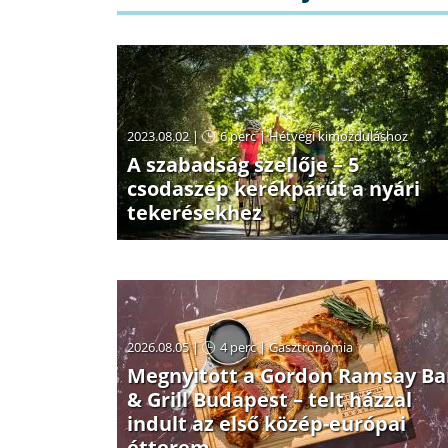
2023.08.02 |
6 perc
|
Hétvégi kimozduláshoz
A szabadság szellője – 5
csodaszép kerékpárút a nyári
tekerésekhez
2026.08.05 |
4 perc
|
Gasztronómia
Megnyitott a Gordon Ramsay Ba
& Grill Budapest – telt házzal
indult az első közép-európai
étterem