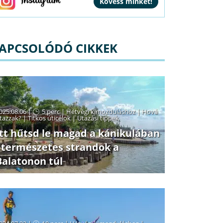
APCSOLÓDÓ CIKKEK
025.08.06 |
5 perc
|
Hétvégi kimozduláshoz
|
Hová
tazzak?
|
Titkos úticélok
|
Utazási tippek
Itt hűtsd le magad a kánikulában
- természetes strandok a
Balatonon túl