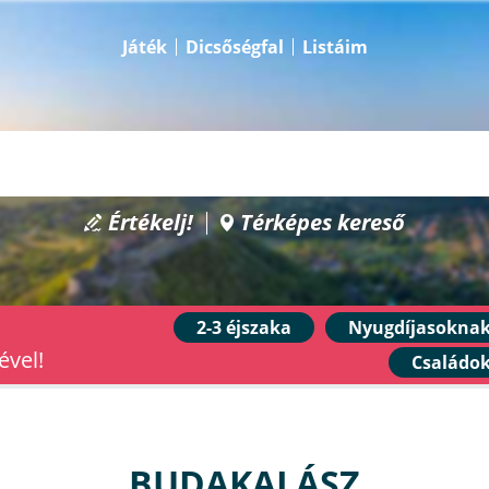
Játék
Dicsőségfal
Listáim
Értékelj!
Térképes kereső
2-3 éjszaka
Nyugdíjasokna
ével!
Családo
BUDAKALÁSZ