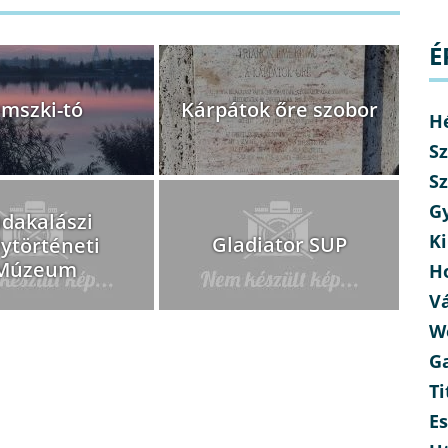
É
mszki-tó
Kárpátok őre szobor
H
Sz
Sz
G
dakalászi
Ki
Gladiator SUP
ytörténeti
Múzeum
H
V
W
G
Ti
E