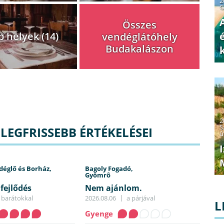
2
G
Összes
 helyek (14)
vendéglátóhely
Budakalászon
2
S
LEGFRISSEBB ÉRTÉKELÉSEI
ú
déglő és Borház,
Bagoly Fogadó,
Gyömrô
fejlődés
Nem ajánlom.
barátokkal
2026.08.06
a párjával
L
Gyenge