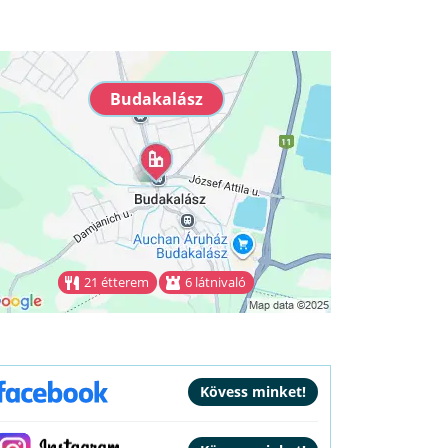
Budakalász
21 étterem
6 látnivaló