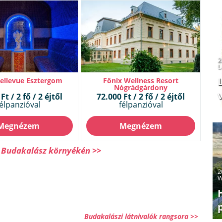
2
L
Bellevue Esztergom
Főnix Wellness Resort
Nógrádgárdony
v
Ft / 2 fő / 2 éjtől
72.000 Ft / 2 fő / 2 éjtől
élpanzióval
félpanzióval
Megnézem
Megnézem
s Budakalász környékén >>
2
W
Budakalászi látnivalók rangsora >>