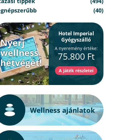
azási tippek
(494)
egnépszerűbb
(40)
Hotel Imperial
Gyógyszálló
Nyerj
A nyeremény értéke:
wellness
75.800 Ft
hétvégét!
Wellness ajánlatok