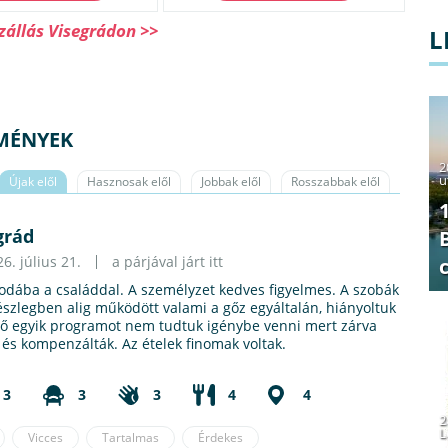
zállás Visegrádon >>
L
EMÉNYEK
2
u
Újak elől
Hasznosak elől
Jobbak elől
Rosszabbak elől
grád
6. július 21.
a párjával járt itt
llodába a családdal. A személyzet kedves figyelmes. A szobák
részlegben alig működött valami a gőz egyáltalán, hiányoltuk
ő egyik programot nem tudtuk igénybe venni mert zárva
 és kompenzálták. Az ételek finomak voltak.
3
3
3
4
4
2
L
Vicces
Tartalmas
Érdekes