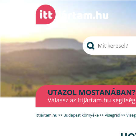
UTAZOL MOSTANÁBAN?
Válassz az IttJártam.hu segítség
IttJártam.hu
>>
Budapest környéke
>>
Visegrád
>>
Viseg