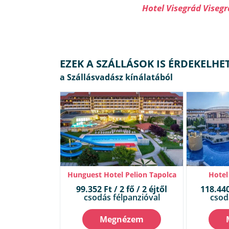
Hotel Visegrád Viseg
EZEK A SZÁLLÁSOK IS ÉRDEKELHE
Hunguest Hotel Pelion Tapolca
Hotel
99.352 Ft / 2 fő / 2 éjtől
118.440 
csodás félpanzióval
csod
Megnézem