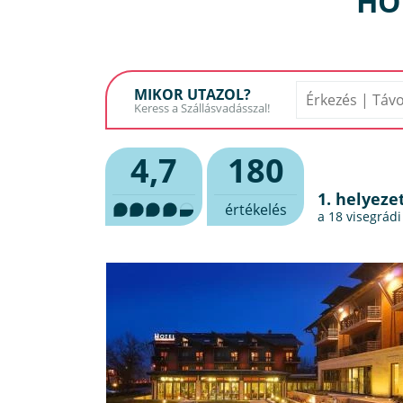
HO
MIKOR UTAZOL?
4,7
180
1. helyeze
értékelés
a 18
visegrádi