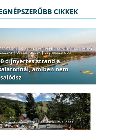
EGNÉPSZERŰBB CIKKEK
026.07.14 |
8 perc
|
Hétvégi kimozduláshoz
|
Hová
tazzak?
|
Utazási tippek
|
Legnépszerűbb
10 díjnyertes strand a
Balatonnál, amiben nem
csalódsz
026.07.21 |
7 perc
|
Szállások
|
Wellness
|
egnépszerűbb