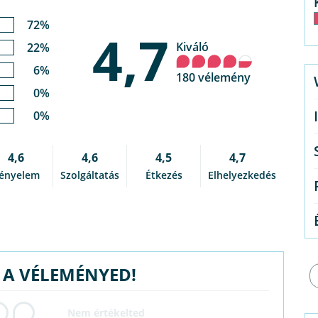
72%
4,7
Kiváló
22%
6%
180 vélemény
0%
0%
4,6
4,6
4,5
4,7
ényelem
Szolgáltatás
Étkezés
Elhelyezkedés
G A VÉLEMÉNYED!