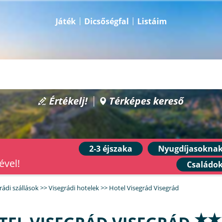
Játék
Dicsőségfal
Listáim
Értékelj!
Térképes kereső
2-3 éjszaka
Nyugdíjasokna
ével!
Családo
rádi szállások
>>
Visegrádi hotelek
>>
Hotel Visegrád Visegrád
★★