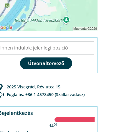
2025
Visegrád
,
Rév utca 15
Foglalás: +36 1 4578450 (Szállásvadász)
Bejelentkezés
00
14