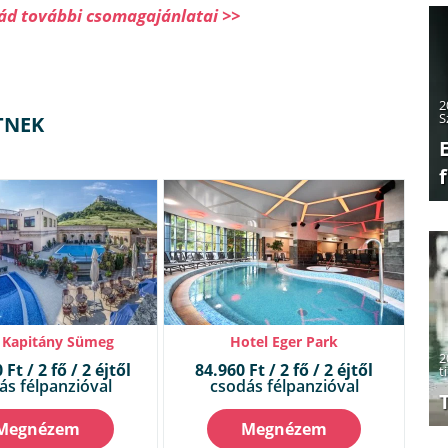
rád további csomagajánlatai >>
2
S
TNEK
 Kapitány Sümeg
Hotel Eger Park
2
Ft / 2 fő / 2 éjtől
84.960 Ft / 2 fő / 2 éjtől
t
ás félpanzióval
csodás félpanzióval
Megnézem
Megnézem