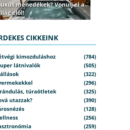
Luxus menedékek? Vonulj el a
ilág elől!
RDEKES CIKKEINK
étvégi kimozduláshoz
(784)
uper látnivalók
(505)
állások
(322)
yermekekkel
(296)
rándulás, túraötletek
(325)
ová utazzak?
(390)
árosnézés
(128)
ellness
(256)
asztronómia
(259)