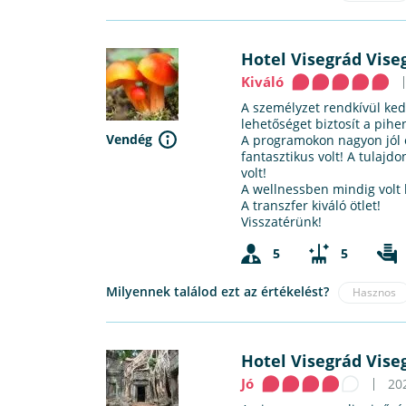
Hotel Visegrád Vise
Kiváló
A személyzet rendkívül kedv
lehetőséget biztosít a pihe
Vendég
A programokon nagyon jól 
fantasztikus volt! A tulaj
volt!
A wellnessben mindig volt h
A transzfer kiváló ötlet!
Visszatérünk!
5
5
Milyennek találod ezt az értékelést?
Hasznos
Hotel Visegrád Vise
Jó
20