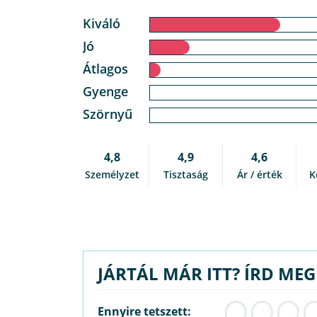
Kiváló
Jó
Átlagos
Gyenge
Szörnyű
4,8
4,9
4,6
Személyzet
Tisztaság
Ár / érték
K
JÁRTÁL MÁR ITT? ÍRD ME
Ennyire tetszett: