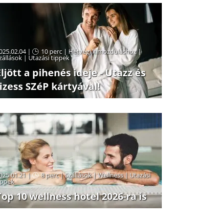
025.02.04 |
10 perc
|
Hétvégi kimozduláshoz
|
zállások
|
Utazási tippek
Eljött a pihenés ideje - Utazz és
fizess SZéP kártyával!
025.01.21 |
8 perc
|
Szállások
|
Wellness
|
Utazási
ippek
Top 10 wellness hotel 2026-ra is