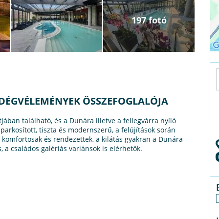
197 fotó
ENDÉGVÉLEMÉNYEK ÖSSZEFOGLALÓJA
ában található, és a Dunára illetve a fellegvárra nyíló
k parkosított, tiszta és modernszerű, a felújítások során
 komfortosak és rendezettek, a kilátás gyakran a Dunára
, a családos galériás variánsok is elérhetők.
N