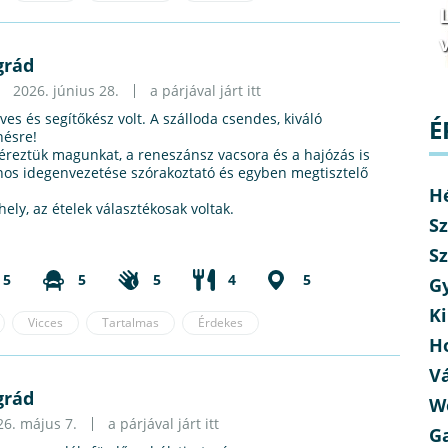
v
grád
2026. június 28.
a párjával járt itt
es és segítőkész volt. A szálloda csendes, kiváló
É
nésre!
éreztük magunkat, a reneszánsz vacsora és a hajózás is
donos idegenvezetése szórakoztató és egyben megtisztelő
H
ely, az ételek választékosak voltak.
Sz
Sz
5
5
5
4
5
G
Ki
Vicces
Tartalmas
Érdekes
H
V
grád
W
26. május 7.
a párjával járt itt
G