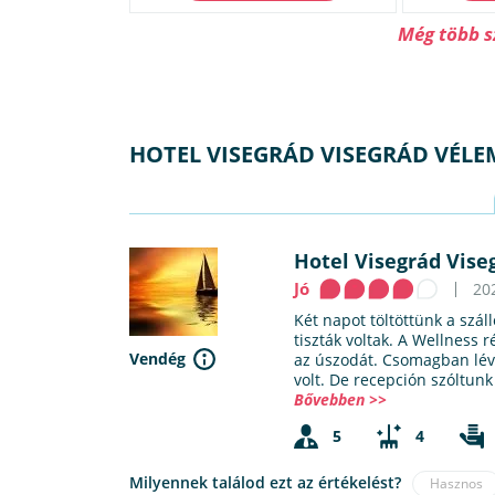
Még több s
HOTEL VISEGRÁD VISEGRÁD VÉL
Hotel Visegrád Vise
Jó
202
Két napot töltöttünk a szá
tiszták voltak. A Wellness 
Vendég
az úszodát. Csomagban lév
volt. De recepción szóltunk
Bővebben >>
5
4
Milyennek találod ezt az értékelést?
Hasznos