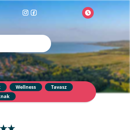
k
Wellness
Tavasz
knak
★★