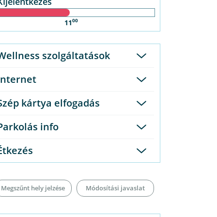
Kijelentkezés
00
11
Wellness szolgáltatások
Internet
Szép kártya elfogadás
Parkolás info
Étkezés
Megszűnt hely jelzése
Módosítási javaslat