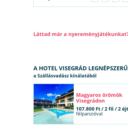
Láttad már a nyereményjátékunkat
A HOTEL VISEGRÁD LEGNÉPSZER
Magyaros örömök
Visegrádon
107.800 Ft / 2 fő / 2 éj
félpanzióval