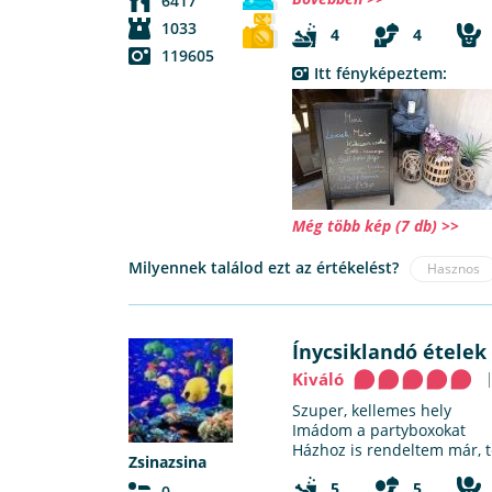
6417
1033
4
4
119605
Itt fényképeztem:
Még több kép (7 db) >>
Milyennek találod ezt az értékelést?
Hasznos
Ínycsiklandó ételek
Kiváló
Szuper, kellemes hely
Imádom a partyboxokat
Házhoz is rendeltem már, t
Zsinazsina
5
5
0