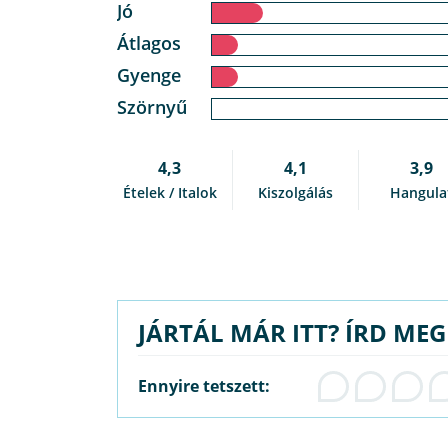
Jó
Átlagos
Gyenge
Szörnyű
4,3
4,1
3,9
Ételek / Italok
Kiszolgálás
Hangula
JÁRTÁL MÁR ITT? ÍRD ME
Ennyire tetszett: