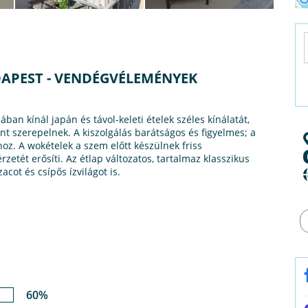
DAPEST - VENDÉGVÉLEMÉNYEK
an kínál japán és távol-keleti ételek széles kínálatát,
t szerepelnek. A kiszolgálás barátságos és figyelmes; a
oz. A wokételek a szem előtt készülnek friss
zetét erősíti. Az étlap változatos, tartalmaz klasszikus
zacot és csípős ízvilágot is.
60%