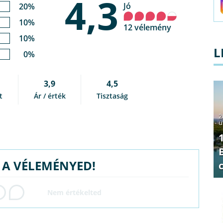
4,3
Jó
20%
10%
12 vélemény
10%
L
0%
3,9
4,5
t
Ár / érték
Tisztaság
2
u
G A VÉLEMÉNYED!