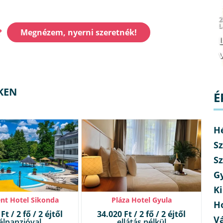
2
L
?
Megnézem, nyerni szeretnék!
v
KEN
É
H
Sz
Sz
G
Ki
nt Hotel Sikonda
Pláza Hotel Gyula
H
Ft / 2 fő / 2 éjtől
34.020 Ft / 2 fő / 2 éjtől
V
élpanzióval
ellátás nélkül