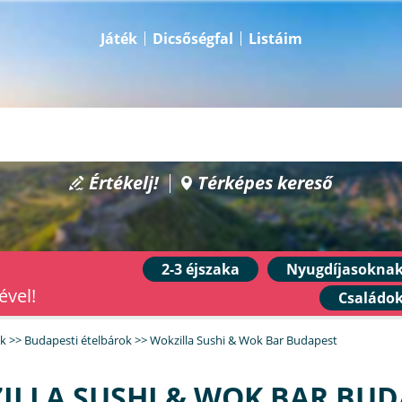
Játék
Dicsőségfal
Listáim
Értékelj!
Térképes kereső
2-3 éjszaka
Nyugdíjasokna
ével!
Családo
ek
>>
Budapesti ételbárok
>>
Wokzilla Sushi & Wok Bar Budapest
ILLA SUSHI & WOK BAR BUD