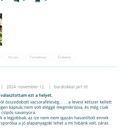
Vicces
Tartalmas
Érdekes
2024. november 12.
barátokkal járt itt
 választottam ezt a helyet.
 összedobott vacsoraféleség. . . . a levest kétszer kellett
egen kaptuk, nem volt eléggé megmikrózva, és még csak
i csípős-savanyúra.
ak a legjobbak, az íze nem nem igazán hasonlított ennek
k sporólva a jó alapanyagok! lehet a mi hibánk volt, zárás