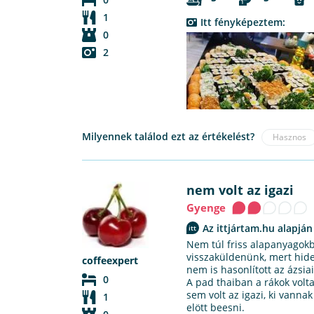
1
Itt fényképeztem:
0
2
Milyennek találod ezt az értékelést?
Hasznos
nem volt az igazi
Gyenge
Az ittjártam.hu alapján
Nem túl friss alapanyagokból
visszaküldenünk, mert hid
coffeexpert
nem is hasonlított az ázsia
0
A pad thaiban a rákok volt
sem volt az igazi, ki vanna
1
elött beesni.