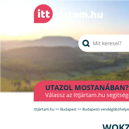
UTAZOL MOSTANÁBAN?
Válassz az IttJártam.hu segítség
IttJártam.hu
>>
Budapest
>>
Budapesti vendéglátóhely
WOKZ