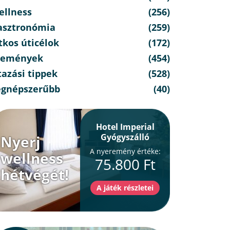
ellness
(256)
asztronómia
(259)
tkos úticélok
(172)
semények
(454)
azási tippek
(528)
egnépszerűbb
(40)
Hotel Imperial
Gyógyszálló
Nyerj
A nyeremény értéke:
wellness
75.800 Ft
hétvégét!