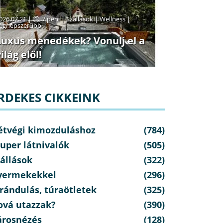
026.07.21 |
7 perc
|
Szállások
|
Wellness
|
egnépszerűbb
Luxus menedékek? Vonulj el a
ilág elől!
RDEKES CIKKEINK
étvégi kimozduláshoz
(784)
uper látnivalók
(505)
állások
(322)
yermekekkel
(296)
rándulás, túraötletek
(325)
ová utazzak?
(390)
árosnézés
(128)