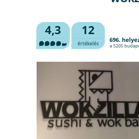
4,3
12
696. helye
értékelés
a 5205
budape