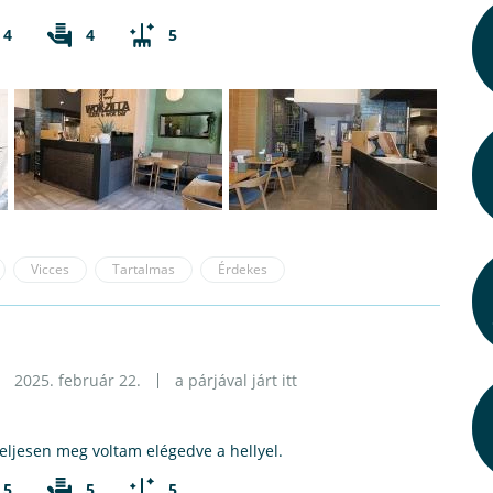
4
4
5
Vicces
Tartalmas
Érdekes
2025. február 22.
a párjával járt itt
eljesen meg voltam elégedve a hellyel.
5
5
5