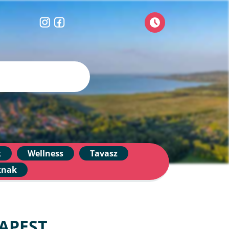
k
Wellness
Tavasz
knak
APEST