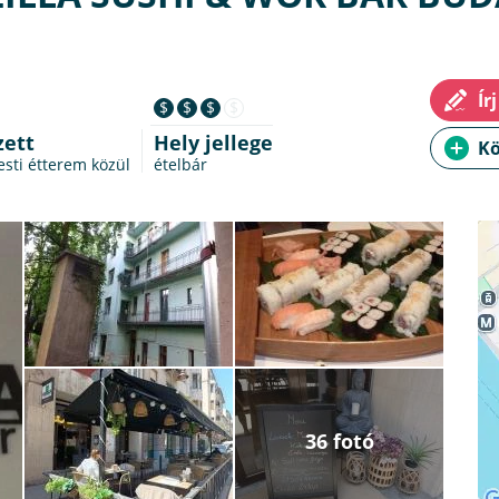
$
$
$
$
zett
Hely jellege
sti étterem
közül
ételbár
36 fotó