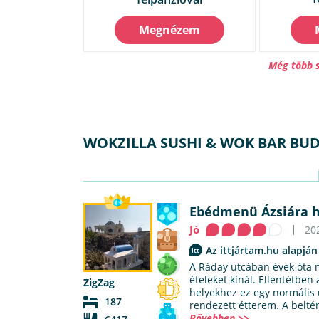
Megnézem
Még több s
WOKZILLA SUSHI & WOK BAR BU
Ebédmenü Ázsiára 
Jó
202
Az ittjártam.hu alapján
A Ráday utcában évek óta m
ételeket kínál. Ellentétben
ZigZag
helyekhez ez egy normális ü
187
rendezett étterem. A beltér
Bővebben >>