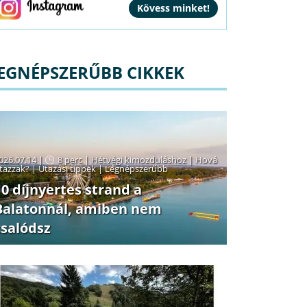
EGNÉPSZERŰBB CIKKEK
026.07.14 |
8 perc
|
Hétvégi kimozduláshoz
|
Hová
tazzak?
|
Utazási tippek
|
Legnépszerűbb
10 díjnyertes strand a
Balatonnál, amiben nem
csalódsz