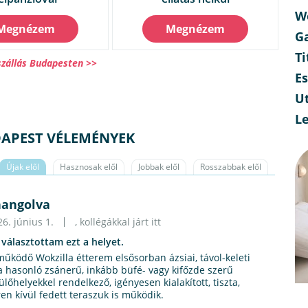
W
Megnézem
Megnézem
G
Ti
zállás Budapesten >>
E
Ut
L
DAPEST VÉLEMÉNYEK
Újak elől
Hasznosak elől
Jobbak elől
Rosszabbak elől
hangolva
6. június 1.
, kollégákkal járt itt
 választottam ezt a helyet.
űködő Wokzilla étterem elsősorban ázsiai, távol-keleti
 a hasonló zsánerű, inkább büfé- vagy kifőzde szerű
lőhelyekkel rendelkező, igényesen kialakított, tiszta,
en kívül fedett teraszuk is működik.