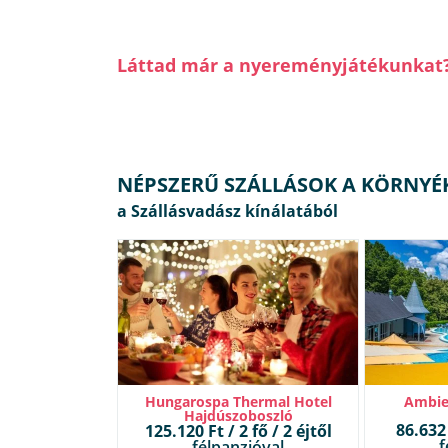
Láttad már a nyereményjátékunkat
NÉPSZERŰ SZÁLLÁSOK A KÖRNYÉ
Hungarospa Thermal Hotel
Ambie
Hajdúszoboszló
86.632 
125.120 Ft / 2 fő / 2 éjtől
f
félpanzióval