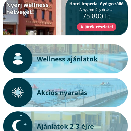
Nyerj wellness
Hotel Imperial Gyógyszálló
A nyeremény értéke:
hétvégét!
75.800 Ft
Wellness ajánlatok
Akciós nyaralás
Ajánlatok 2-3 éjre