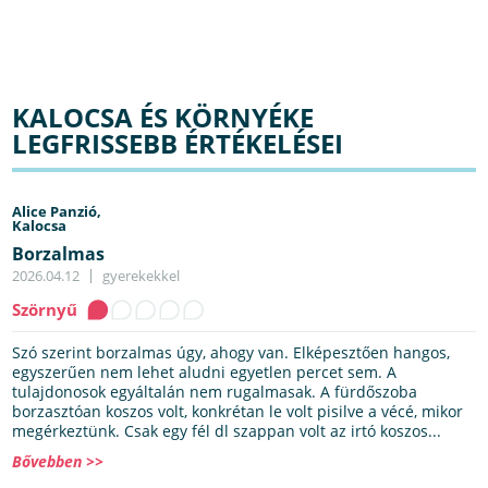
KALOCSA ÉS KÖRNYÉKE
LEGFRISSEBB ÉRTÉKELÉSEI
Alice Panzió,
Kalocsa
Borzalmas
2026.04.12
gyerekekkel
Szörnyű
Szó szerint borzalmas úgy, ahogy van. Elképesztően hangos,
egyszerűen nem lehet aludni egyetlen percet sem. A
tulajdonosok egyáltalán nem rugalmasak. A fürdőszoba
borzasztóan koszos volt, konkrétan le volt pisilve a vécé, mikor
megérkeztünk. Csak egy fél dl szappan volt az irtó koszos...
Bővebben >>