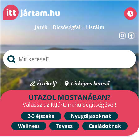
Játék
Dicsőségfal
Listáim
Értékelj!
Térképes kereső
UTAZOL MOSTANÁBAN?
Válassz az IttJártam.hu segítségével!
2-3 éjszaka
Nyugdíjasoknak
Wellness
Tavasz
Családoknak