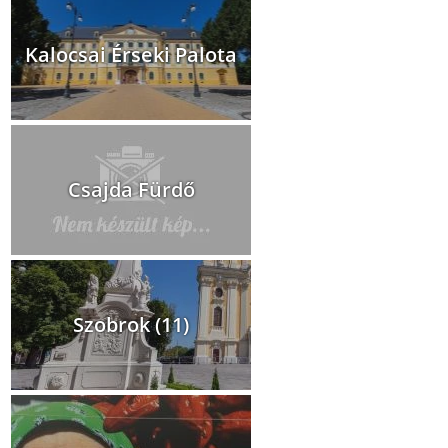
Kalocsai Érseki Palota
Csajda Fürdő
Szobrok (11)