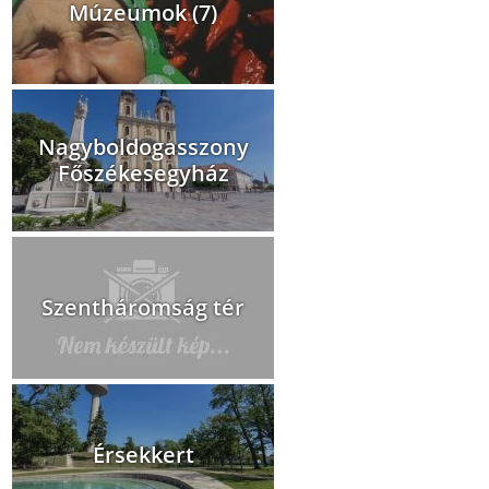
Múzeumok (7)
Nagyboldogasszony
Főszékesegyház
Szentháromság tér
Érsekkert