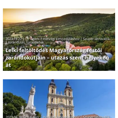
2023.11.22 |
7 perc
|
Hétvégi kimozduláshoz
|
Szuper látnivalók
|
Kirándulás, túraötletek
Lelki feltöltődés Magyarország festői
zarándokútjain – utazás szent helyeken
át
2023.04.28 |
6 perc
|
Hétvégi kimozduláshoz
|
Szuper látnivalók