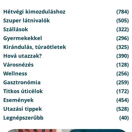
Hétvégi kimozduláshoz
(784)
Szuper látnivalók
(505)
Szállások
(322)
Gyermekekkel
(296)
Kirándulás, túraötletek
(325)
Hová utazzak?
(390)
Városnézés
(128)
Wellness
(256)
Gasztronómia
(259)
Titkos úticélok
(172)
Események
(454)
Utazási tippek
(528)
Legnépszerűbb
(40)