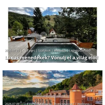
2026.07.21 |
7 perc
|
Szállások
|
Wellness
|
Legnépszerűbb
Luxus menedékek? Vonulj el a világ elől!
2026.07.09 |
8 perc
|
Szállások
|
Hová utazzak?
|
Wellness
|