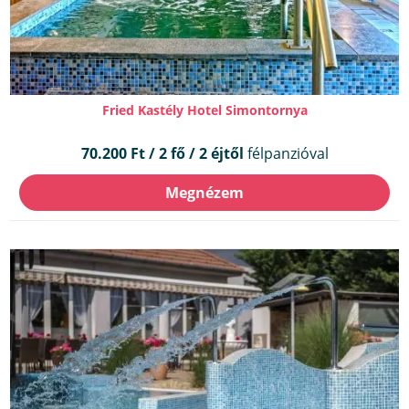
Fried Kastély Hotel Simontornya
70.200 Ft / 2 fő / 2 éjtől
félpanzióval
Megnézem