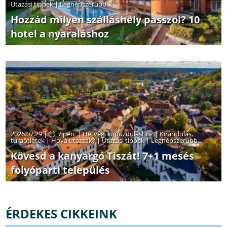
Utazási tippek
|
Legnépszerűbb
Hozzád milyen szálláshely passzol? 10
hotel a nyaraláshoz
2026.07.29 |
7 perc
|
Hétvégi kimozduláshoz
|
Kirándulás,
túraötletek
|
Hová utazzak?
|
Utazási tippek
|
Legnépszerűbb
Kövesd a kanyargó Tiszát! 7+1 mesés
folyóparti település
ÉRDEKES CIKKEINK