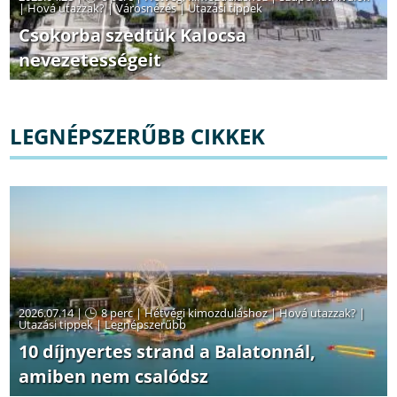
|
Hová utazzak?
|
Városnézés
|
Utazási tippek
Csokorba szedtük Kalocsa
nevezetességeit
LEGNÉPSZERŰBB CIKKEK
2026.07.14 |
8 perc
|
Hétvégi kimozduláshoz
|
Hová utazzak?
|
Utazási tippek
|
Legnépszerűbb
10 díjnyertes strand a Balatonnál,
amiben nem csalódsz