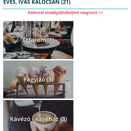
EVÉS, IVÁS KALOCSÁN (21)
Kalocsai vendéglátóhelyek rangsora >>
Étterem (1)
Fagyizó (3)
Kávézó - kávéház (3)