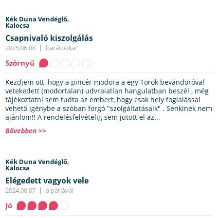
Kék Duna Vendéglő,
Kalocsa
Csapnivaló kiszolgálás
2025.06.08
barátokkal
Szörnyű
Kezdjem ott, hogy a pincér modora a egy Török bevándoróval
vetekedett (modortalan) udvraiatlan hangulatban beszél , még
tájékoztatni sem tudta az embert, hogy csak hely foglalással
vehető igénybe a szóban forgó "szolgáltatásaik" . Senkinek nem
ajánlom!! A rendelésfelvételig sem jutott el az...
Bővebben >>
Kék Duna Vendéglő,
Kalocsa
Elégedett vagyok vele
2024.08.07
a párjával
Jó