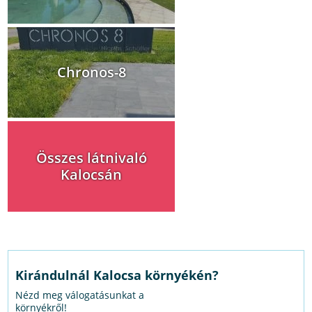
Chronos-8
Összes látnivaló
Kalocsán
Kirándulnál Kalocsa környékén?
Nézd meg válogatásunkat a
környékről!