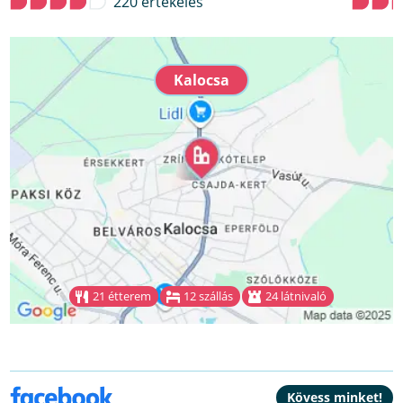
220 értékelés
Kalocsa
21 étterem
12 szállás
24 látnivaló