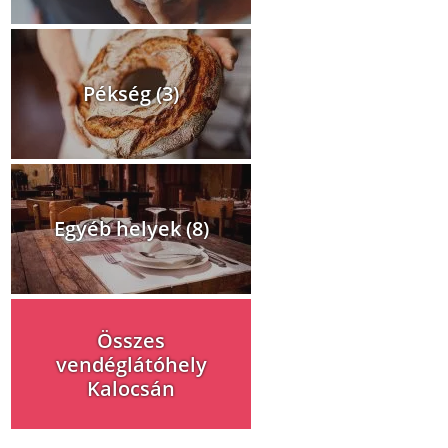
Pékség (3)
Egyéb helyek (8)
Összes
vendéglátóhely
Kalocsán