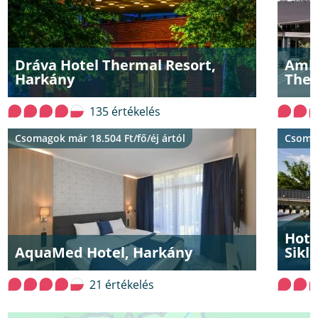
Dráva Hotel Thermal Resort,
Ambi
Harkány
Ther
135 értékelés
Csomagok már 18.504 Ft/fő/éj ártól
Csomag
Hote
AquaMed Hotel, Harkány
Sikl
21 értékelés