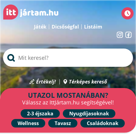
Játék
Dicsőségfal
Listáim
Értékelj!
Térképes kereső
UTAZOL MOSTANÁBAN?
Válassz az IttJártam.hu segítségével!
2-3 éjszaka
Nyugdíjasoknak
Wellness
Tavasz
Családoknak