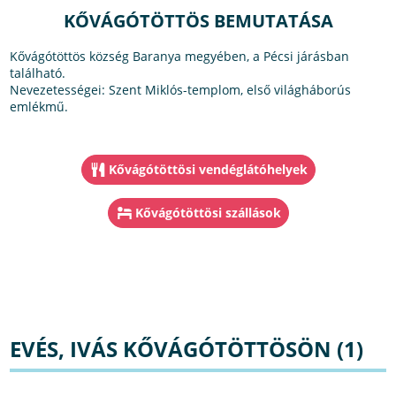
KŐVÁGÓTÖTTÖS BEMUTATÁSA
Kővágótöttös község Baranya megyében, a Pécsi járásban
található.
Nevezetességei: Szent Miklós-templom, első világháborús
emlékmű.
Kővágótöttösi vendéglátóhelyek
Kővágótöttösi szállások
EVÉS, IVÁS KŐVÁGÓTÖTTÖSÖN (1)