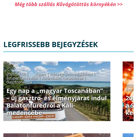
Még több szállás Kővágótöttös környékén >>
LEGFRISSEBB BEJEGYZÉSEK
2026.08.10 |
4 perc
|
Hétvégi kimozduláshoz
|
Szuper látnivalók
|
Kirándulás, túraötletek
|
Gasztronómia
2026.
Egy nap a „magyar Toscanában”
Esem
– új gasztro- és élményjárat indul
200
Balatonfüredről a Káli-
a S
medencébe
ked