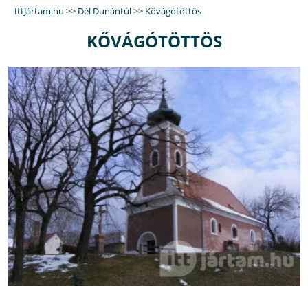
IttJártam.hu
>>
Dél Dunántúl
>>
Kővágótöttös
KŐVÁGÓTÖTTÖS