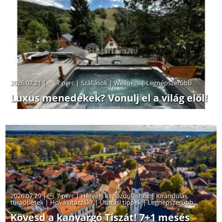
2026.07.21 |
7 perc
|
Szállások
|
Wellness
|
Legnépszerűbb
Luxus menedékek? Vonulj el a világ elől!
2026.07.29 |
7 perc
|
Hétvégi kimozduláshoz
|
Kirándulás,
túraötletek
|
Hová utazzak?
|
Utazási tippek
|
Legnépszerűbb
Kövesd a kanyargó Tiszát! 7+1 mesés