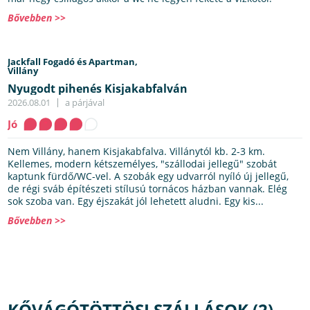
Bővebben >>
Jackfall Fogadó és Apartman,
Villány
Nyugodt pihenés Kisjakabfalván
2026.08.01
a párjával
Jó
Nem Villány, hanem Kisjakabfalva. Villánytól kb. 2-3 km.
Kellemes, modern kétszemélyes, "szállodai jellegű" szobát
kaptunk fürdő/WC-vel. A szobák egy udvarról nyíló új jellegű,
de régi sváb építészeti stílusú tornácos házban vannak. Elég
sok szoba van. Egy éjszakát jól lehetett aludni. Egy kis...
Bővebben >>
KŐVÁGÓTÖTTÖSI SZÁLLÁSOK (2)