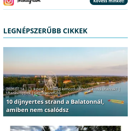
LEGNÉPSZERŰBB CIKKEK
2026.07.14 |
8 perc
|
Hétvégi kimozduláshoz
|
Hová utazzak?
|
Utazási tippek
|
Legnépszerűbb
10 díjnyertes strand a Balatonnál,
amiben nem csalódsz