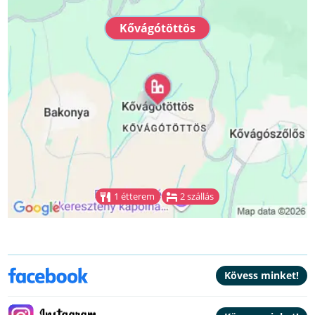
Kővágótöttös
1 étterem
2 szállás