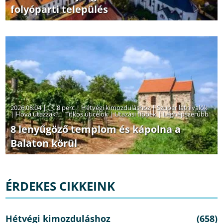
folyóparti település
2026.08.04 |
8 perc
|
Hétvégi kimozduláshoz
|
Szuper látnivalók
|
Hová utazzak?
|
Titkos úticélok
|
Utazási tippek
|
Legnépszerűbb
8 lenyűgöző templom és kápolna a
Balaton körül
ÉRDEKES CIKKEINK
Hétvégi kimozduláshoz
(658)