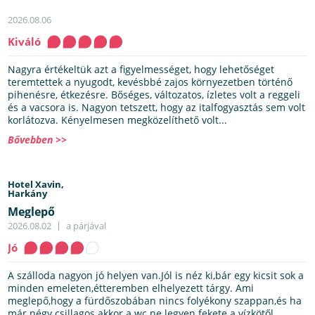
2026.08.06
Kiváló
Nagyra értékeltük azt a figyelmességet, hogy lehetőséget
teremtettek a nyugodt, kevésbbé zajos környezetben történő
pihenésre, étkezésre. Bőséges, változatos, ízletes volt a reggeli
és a vacsora is. Nagyon tetszett, hogy az italfogyasztás sem volt
korlátozva. Kényelmesen megközelíthető volt...
Bővebben >>
Hotel Xavin,
Harkány
Meglepő
2026.08.02
a párjával
Jó
A szálloda nagyon jó helyen van.Jól is néz ki,bár egy kicsit sok a
minden emeleten,étteremben elhelyezett tárgy. Ami
meglepő,hogy a fürdőszobában nincs folyékony szappan,és ha
már négy csillagos akkor a wc ne legyen fekete a vízkötől.