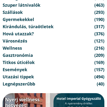
Szuper látnivalók
(463)
Szállások
(293)
Gyermekekkel
(190)
Kirándulás, túraötletek
(317)
Hová utazzak?
(376)
Városnézés
(121)
Wellness
(216)
Gasztronómia
(209)
Titkos úticélok
(169)
Események
(157)
Utazási tippek
(494)
Legnépszerűbb
(40)
Nyerj wellness
Hotel Imperial Gyógyszálló
A nyeremény értéke:
hétvégét!