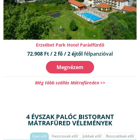
Erzsébet Park Hotel Parádfürdő
72.908 Ft / 2 fő / 2 éjtől
félpanzióval
Megnézem
Még több szállás Mátrafüreden >>
4 ÉVSZAK PALÓC BISTORANT
MÁTRAFÜRED VÉLEMÉNYEK
Újak elől
Hasznosak elől
Jobbak elől
Rosszabbak elől