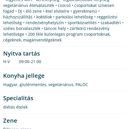
vegetáriánus ételválaszték • csocsó • csoportokat szívesen
fogad • DJ • élő zene • étel elvitelre • gyerekmenü •
házhozszállítás • koktélok • parkolási lehetőség • reggelizési
lehetőség • rendezvényhelyszín • sportközvetítés • szabadtéri •
széles borválaszték • táncos hely • zártkörű rendezvény
lehetősége • 200 féle különleges program csoportoknak,
cégeknek, magánvendégeknek
Nyitva tartás
H-V
09:00-21:00
Konyha jellege
magyar
,
gluténmentes
,
vegetáriánus
,
PALÓC
Specialitás
diétás ételek
Zene