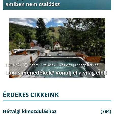
amiben nem csalódsz
2026.07.21 |
7 perc
|
Szállások
|
Wellness
|
Legnépszerűbb
Luxus menedékek? Vonulj el a világ elől!
ÉRDEKES CIKKEINK
Hétvégi kimozduláshoz
(784)