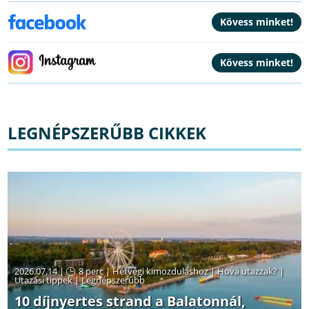
LEGNÉPSZERŰBB CIKKEK
2026.07.14 |
8 perc
|
Hétvégi kimozduláshoz
|
Hová utazzak?
|
Utazási tippek
|
Legnépszerűbb
10 díjnyertes strand a Balatonnál,