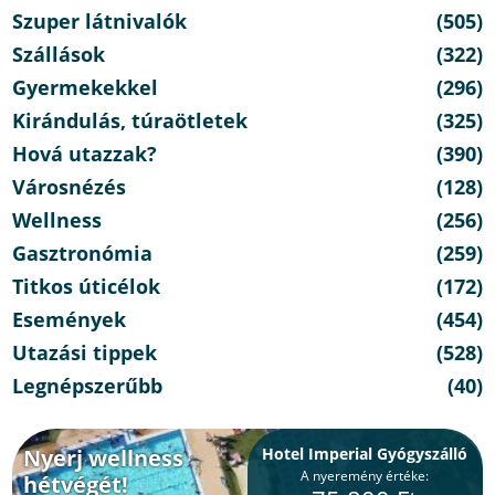
Szuper látnivalók
(505)
Szállások
(322)
Gyermekekkel
(296)
Kirándulás, túraötletek
(325)
Hová utazzak?
(390)
Városnézés
(128)
Wellness
(256)
Gasztronómia
(259)
Titkos úticélok
(172)
Események
(454)
Utazási tippek
(528)
Legnépszerűbb
(40)
Nyerj wellness
Hotel Imperial Gyógyszálló
A nyeremény értéke:
hétvégét!