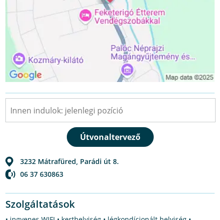
3232
Mátrafüred
,
Parádi út 8.
06 37 630863
Szolgáltatások
• ingyenes WIFI • kerthelyiség • légkondícionált helyiség •