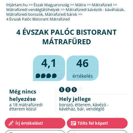
IttJártam.hu
>>
Észak Magyarország
>>
Mátra
>>
Mátrafüred
>>
Mátrafüredi vendéglátóhelyek
>>
Mátrafüredi kávézók - kávéházak
,
Mátrafüredi borozók
,
Mátrafüredi bárok
>>
4 Évszak Palóc Bistorant Mátrafüred
4 ÉVSZAK PALÓC BISTORANT
MÁTRAFÜRED
4,1
46
értékelés
$
$
$
$
Még nincs
helyezése
Hely jellege
a 18
mátrafüredi
borozó, étterem, kávézó -
étterem
közül
kávéház, bár, vendéglő