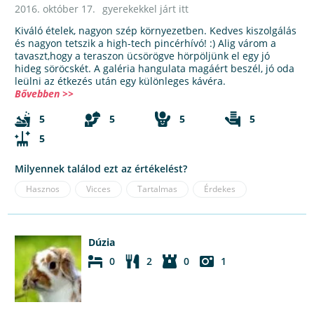
2016. október 17.
gyerekekkel járt itt
Kiváló ételek, nagyon szép környezetben. Kedves kiszolgálás
és nagyon tetszik a high-tech pincérhívó! :) Alig várom a
tavaszt,hogy a teraszon ücsörögve hörpöljünk el egy jó
hideg söröcskét. A galéria hangulata magáért beszél, jó oda
leülni az étkezés után egy különleges kávéra.
Bővebben >>
5
5
5
5
5
Milyennek találod ezt az értékelést?
Hasznos
Vicces
Tartalmas
Érdekes
Dúzia
0
2
0
1