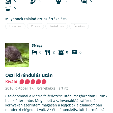
5
5
5
5
5
Milyennek találod ezt az értékelést?
Hasznos
Vicces
Tartalmas
Érdekes
SNagy
0
2
0
0
Őszi kirándulás után
Kiváló
2016. október 17.
gyerekekkel járt itt
Családommal a Mátra felfedezése után, megfáradtan ültünk
be az étterembe. Meglepett a szinvonal(Mátrafüred és
környékén szerintem magasan a legjobb), a családomban
mindenki elégedett volt. Az étel finom,letisztult, harmónizál,