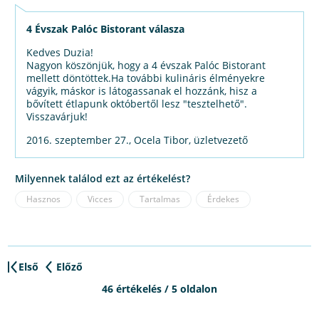
4 Évszak Palóc Bistorant válasza
Kedves Duzia!
Nagyon köszönjük, hogy a 4 évszak Palóc Bistorant
mellett döntöttek.Ha további kulináris élményekre
vágyik, máskor is látogassanak el hozzánk, hisz a
bővített étlapunk októbertől lesz "tesztelhető".
Visszavárjuk!
2016. szeptember 27., Ocela Tibor, üzletvezető
Milyennek találod ezt az értékelést?
Hasznos
Vicces
Tartalmas
Érdekes
Első
Előző
46 értékelés / 5 oldalon