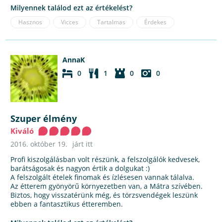
Milyennek találod ezt az értékelést?
Hasznos
Vicces
Tartalmas
Érdekes
AnnaK
0
1
0
0
Szuper élmény
Kiváló
2016. október 19.
járt itt
Profi kiszolgálásban volt részünk, a felszolgálók kedvesek,
barátságosak és nagyon értik a dolgukat :)
A felszolgált ételek finomak és ízlésesen vannak tálalva.
Az étterem gyönyörű környezetben van, a Mátra szívében.
Biztos, hogy visszatérünk még, és törzsvendégek leszünk
ebben a fantasztikus étteremben.