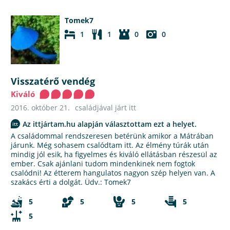
Tomek7
1
1
0
0
Visszatérő vendég
Kiváló
2016. október 21.
családjával járt itt
Az ittjártam.hu alapján választottam ezt a helyet.
A családommal rendszeresen betérünk amikor a Mátrában
járunk. Még sohasem csalódtam itt. Az élmény túrák után
mindig jól esik, ha figyelmes és kiváló ellátásban részesül az
ember. Csak ajánlani tudom mindenkinek nem fogtok
csalódni! Az étterem hangulatos nagyon szép helyen van. A
szakács érti a dolgát. Üdv.: Tomek7
5
5
5
5
5