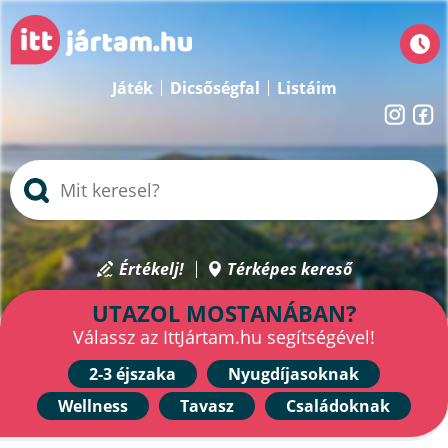
Játék
Dicsőségfal
Listáim
Értékelj!
Térképes kereső
UTAZOL MOSTANÁBAN?
Válassz az IttJártam.hu segítségével!
2-3 éjszaka
Nyugdíjasoknak
Wellness
Tavasz
Családoknak