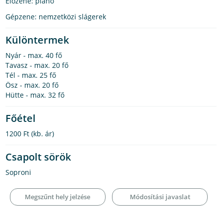
Élőzene: piano
Gépzene: nemzetközi slágerek
Különtermek
Nyár - max. 40 fő
Tavasz - max. 20 fő
Tél - max. 25 fő
Ösz - max. 20 fő
Hütte - max. 32 fő
Főétel
1200 Ft
(kb. ár)
Csapolt sörök
Soproni
Megszűnt hely jelzése
Módosítási javaslat