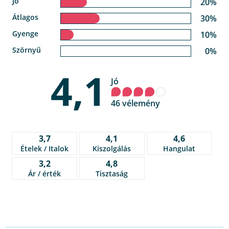
Jó
20%
Átlagos
30%
Gyenge
10%
Szörnyű
0%
4,1
Jó
46 vélemény
3,7
4,1
4,6
Ételek / Italok
Kiszolgálás
Hangulat
3,2
4,8
Ár / érték
Tisztaság