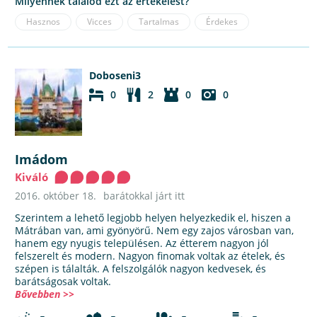
Milyennek találod ezt az értékelést?
Hasznos
Vicces
Tartalmas
Érdekes
Doboseni3
0
2
0
0
Imádom
Kiváló
2016. október 18.
barátokkal járt itt
Szerintem a lehető legjobb helyen helyezkedik el, hiszen a
Mátrában van, ami gyönyörű. Nem egy zajos városban van,
hanem egy nyugis településen. Az étterem nagyon jól
felszerelt és modern. Nagyon finomak voltak az ételek, és
szépen is tálalták. A felszolgálók nagyon kedvesek, és
barátságosak voltak.
Bővebben >>