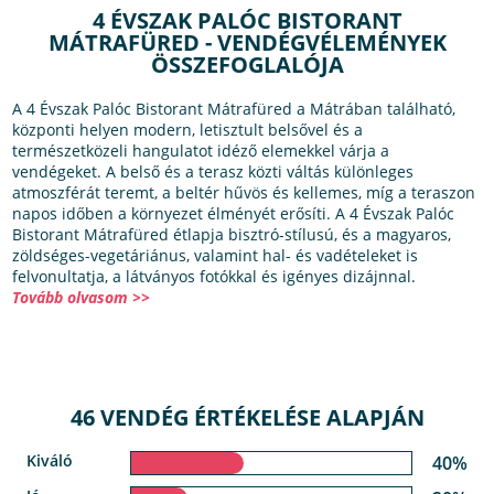
4 ÉVSZAK PALÓC BISTORANT
MÁTRAFÜRED - VENDÉGVÉLEMÉNYEK
ÖSSZEFOGLALÓJA
A 4 Évszak Palóc Bistorant Mátrafüred a Mátrában található,
központi helyen modern, letisztult belsővel és a
természetközeli hangulatot idéző elemekkel várja a
vendégeket. A belső és a terasz közti váltás különleges
atmoszférát teremt, a beltér hűvös és kellemes, míg a teraszon
napos időben a környezet élményét erősíti. A 4 Évszak Palóc
Bistorant Mátrafüred étlapja bisztró-stílusú, és a magyaros,
zöldséges-vegetáriánus, valamint hal- és vadételeket is
felvonultatja, a látványos fotókkal és igényes dizájnnal.
Tovább olvasom >>
46 VENDÉG ÉRTÉKELÉSE ALAPJÁN
Kiváló
40%