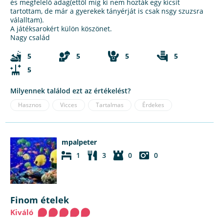
és megfelelő adag(ettől míg ki nem hozták egy kicsit
tartottam, de már a gyerekek tányérját is csak nsgy szuzsra
válalltam).
A játéksarokért külön köszönet.
Nagy család
5
5
5
5
5
Milyennek találod ezt az értékelést?
Hasznos
Vicces
Tartalmas
Érdekes
mpalpeter
1
3
0
0
Finom ételek
Kiváló