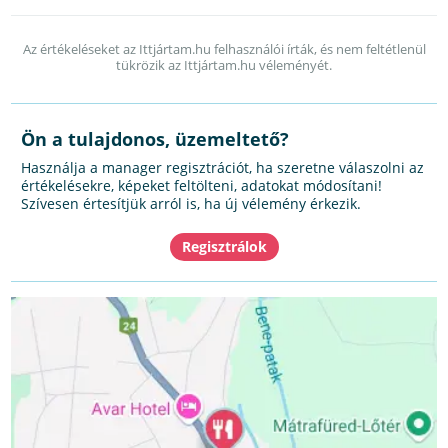
Az értékeléseket az Ittjártam.hu felhasználói írták, és nem feltétlenül
tükrözik az Ittjártam.hu véleményét.
Ön a tulajdonos, üzemeltető?
Használja a manager regisztrációt, ha szeretne válaszolni az
értékelésekre, képeket feltölteni, adatokat módosítani!
Szívesen értesítjük arról is, ha új vélemény érkezik.