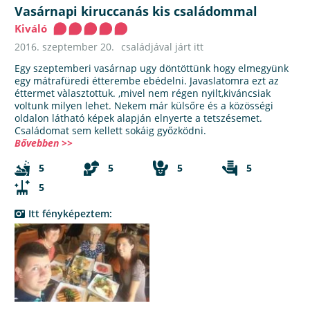
Vasárnapi kiruccanás kis családommal
Kiváló
2016. szeptember 20.
családjával járt itt
Egy szeptemberi vasárnap ugy döntöttünk hogy elmegyünk
egy mátrafüredi étterembe ebédelni. Javaslatomra ezt az
éttermet vàlasztottuk. ,mivel nem régen nyilt,kiváncsiak
voltunk milyen lehet. Nekem már külsőre és a közösségi
oldalon látható képek alapján elnyerte a tetszésemet.
Családomat sem kellett sokáig győzködni.
Bővebben >>
5
5
5
5
5
Itt fényképeztem: