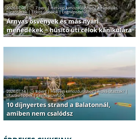
2026.07.08 |
7 perc
|
Hétvégi kimozduláshoz
|
Kirándulás,
túraötletek
|
Titkos úticélok
|
Legnépszerűbb
Árnyas ösvények és más nyári
menedékek − hűsítő úti célok kánikulára
2026.07.14 |
8 perc
|
Hétvégi kimozduláshoz
|
Hová utazzak?
|
Utazási tippek
|
Legnépszerűbb
10 díjnyertes strand a Balatonnál,
amiben nem csalódsz