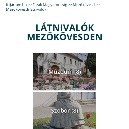
IttJártam.hu
>>
Észak Magyarország
>>
Mezőkövesd
>>
Mezőkövesdi látnivalók
LÁTNIVALÓK
MEZŐKÖVESDEN
Múzeum (8)
Szobor (8)