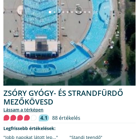
ZSÓRY GYÓGY- ÉS STRANDFÜRDŐ
MEZŐKÖVESD
lássam a térképen
4.1
88 értékelés
Legfrissebb értékelések:
"Jobb napokat látott lep..."
"Standi teendő"