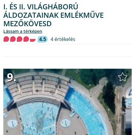
I. ÉS II. VILÁGHÁBORÚ
ÁLDOZATAINAK EMLÉKMŰVE
MEZŐKÖVESD
lássam a térképen
4.5
4 értékelés
9.