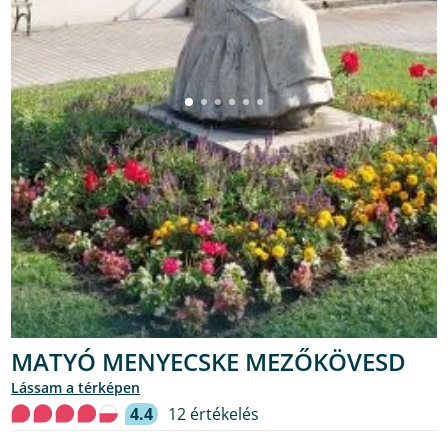
MATYÓ MENYECSKE MEZŐKÖVESD
lássam a térképen
4.4
12 értékelés