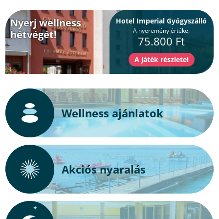
Nyerj wellness
Hotel Imperial Gyógyszálló
A nyeremény értéke:
hétvégét!
75.800 Ft
Wellness ajánlatok
Akciós nyaralás