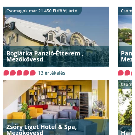
Csomagok már 21.450 Ft/fő/éj ártól
Csomag
Boglárka Panzió-Étterem ,
Pand
Mezőkövesd
Mez
13 értékelés
Csomag
Zsóry Liget Hotel & Spa,
Mezőkövesd
Hajn