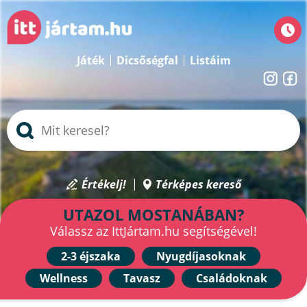
Játék
Dicsőségfal
Listáim
Értékelj!
Térképes kereső
UTAZOL MOSTANÁBAN?
Válassz az IttJártam.hu segítségével!
2-3 éjszaka
Nyugdíjasoknak
Wellness
Tavasz
Családoknak