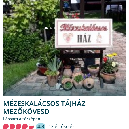
MÉZESKALÁCSOS TÁJHÁZ
MEZŐKÖVESD
lássam a térképen
4.3
12 értékelés