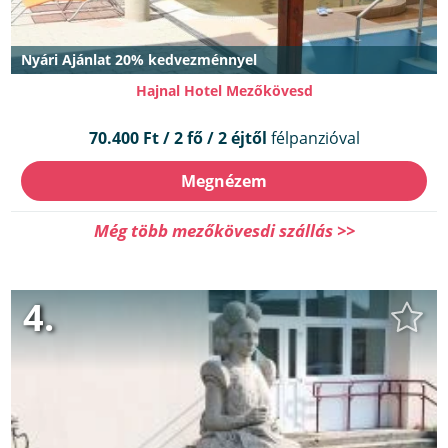
Nyári Ajánlat 20% kedvezménnyel
Hajnal Hotel Mezőkövesd
70.400 Ft / 2 fő / 2 éjtől
félpanzióval
Megnézem
Még több mezőkövesdi szállás >>
4.