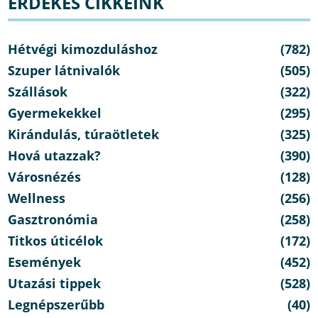
ÉRDEKES CIKKEINK
Hétvégi kimozduláshoz
(782)
Szuper látnivalók
(505)
Szállások
(322)
Gyermekekkel
(295)
Kirándulás, túraötletek
(325)
Hová utazzak?
(390)
Városnézés
(128)
Wellness
(256)
Gasztronómia
(258)
Titkos úticélok
(172)
Események
(452)
Utazási tippek
(528)
Legnépszerűbb
(40)