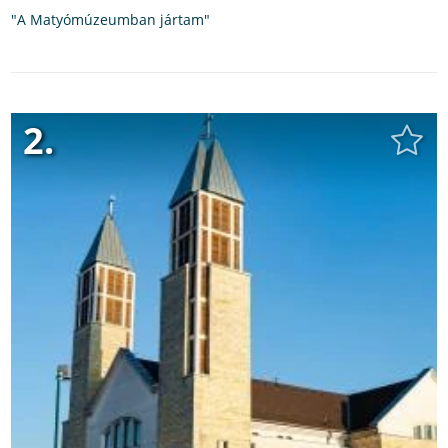
"A Matyómúzeumban jártam"
2.