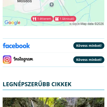
1 étterem
1 látnivaló
LEGNÉPSZERŰBB CIKKEK