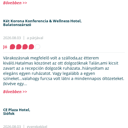
Bővebben >>
Két Korona Konferencia & Wellness Hotel,
Balatonszárszó
2026.08.03
a párjával
Jó
Várakozásnak megfelelő volt a szálloda,az étterem
kiváló.Hatalmas köszönet az ott dolgozóknak Talán,ami kicsit
zavart az a recepción dolgozók ruházata..hiányoltam az
elegáns egyen ruházatot. Vagy legalább a egyen
színeket...valahogy furcsa volt látni a mindennapos öltözeteket.
(kivéve egy...
Bővebben >>
CE Plaza Hotel,
Siófok
2026.08.03
gyerekekkel