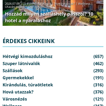
2026.07.09 |
8 perc
|
Szállások
|
Hová utazzak?
|
Wellness
|
Utazási tippek
|
Legnépszerűbb
Hozzád milyen szálláshely passzol? 10
hotel a nyaraláshoz
ÉRDEKES CIKKEINK
Hétvégi kimozduláshoz
(657)
Szuper látnivalók
(462)
Szállások
(293)
Gyermekekkel
(191)
Kirándulás, túraötletek
(316)
Hová utazzak?
(376)
Városnézés
(121)
Wellness
(217)