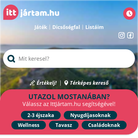
Játék
Dicsőségfal
Listáim
Értékelj!
Térképes kereső
UTAZOL MOSTANÁBAN?
Válassz az IttJártam.hu segítségével!
2-3 éjszaka
Nyugdíjasoknak
Wellness
Tavasz
Családoknak