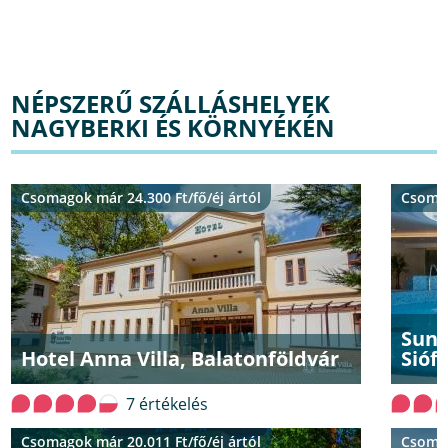
NÉPSZERŰ SZÁLLÁSHELYEK
NAGYBERKI ÉS KÖRNYÉKÉN
Csomagok már 24.300 Ft/fő/éj ártól
Csomag
SunG
Hotel Anna Villa, Balatonföldvár
Sióf
7 értékelés
Csomagok már 20.011 Ft/fő/éj ártól
Csomag