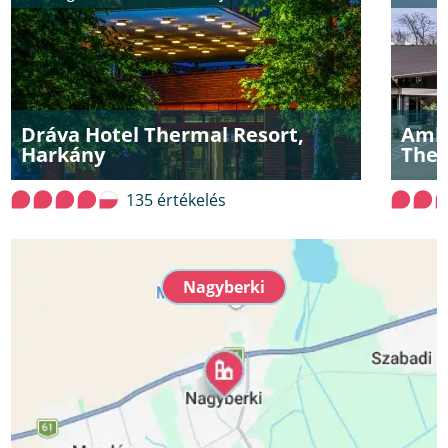
Dráva Hotel Thermal Resort,
Ambi
Harkány
Ther
135 értékelés
Nagyberki