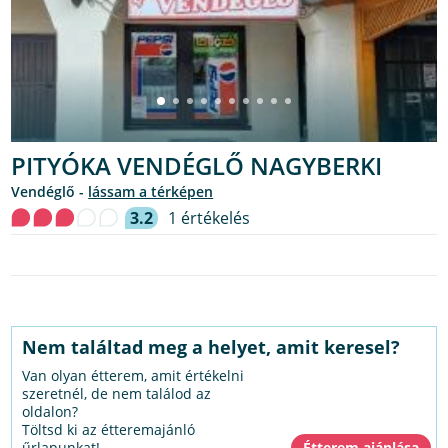
PITYÓKA VENDÉGLŐ NAGYBERKI
vendéglő -
lássam a térképen
3.2
1 értékelés
Nem találtad meg a helyet, amit keresel?
Van olyan étterem, amit értékelni
szeretnél, de nem találod az
oldalon?
Töltsd ki az étteremajánló
űrlapunkat!