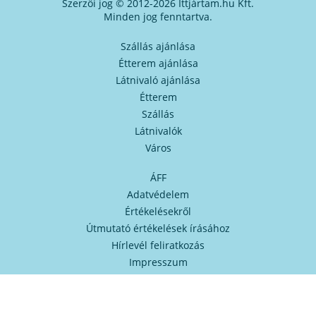
Szerzői jog © 2012-2026 Ittjártam.hu Kft.
Minden jog fenntartva.
Szállás ajánlása
Étterem ajánlása
Látnivaló ajánlása
Étterem
Szállás
Látnivalók
Város
ÁFF
Adatvédelem
Értékelésekről
Útmutató értékelések írásához
Hírlevél feliratkozás
Impresszum