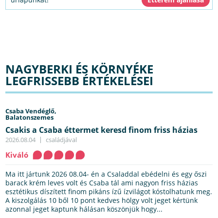
NAGYBERKI ÉS KÖRNYÉKE
LEGFRISSEBB ÉRTÉKELÉSEI
Csaba Vendéglő,
Balatonszemes
Csakis a Csaba éttermet keresd finom friss házias
2026.08.04
családjával
Kiváló
Ma itt jártunk 2026 08.04- én a Csaladdal ebédelni és egy őszi
barack krém leves volt és Csaba tál ami nagyon friss házias
esztétikus díszített finom pikáns ízű ízvilágot kóstolhatunk meg.
A kiszolgálás 10 ből 10 pont kedves hölgy volt jeget kértünk
azonnal jeget kaptunk hálásan köszönjük hogy...