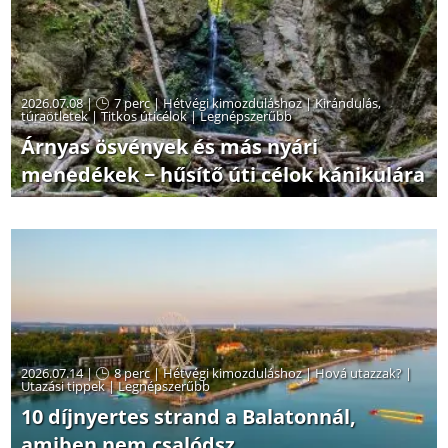
2026.07.08 |
7 perc
|
Hétvégi kimozduláshoz
|
Kirándulás,
túraötletek
|
Titkos úticélok
|
Legnépszerűbb
Árnyas ösvények és más nyári
menedékek − hűsítő úti célok kánikulára
2026.07.14 |
8 perc
|
Hétvégi kimozduláshoz
|
Hová utazzak?
|
Utazási tippek
|
Legnépszerűbb
10 díjnyertes strand a Balatonnál,
amiben nem csalódsz