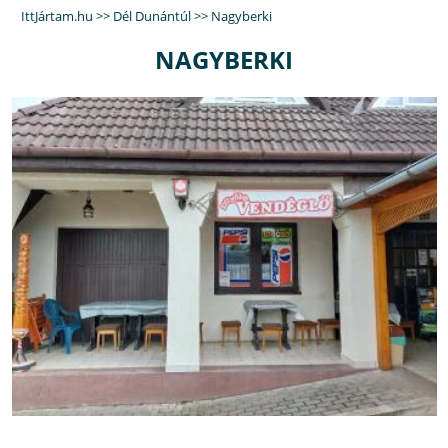
IttJártam.hu
>>
Dél Dunántúl
>>
Nagyberki
NAGYBERKI