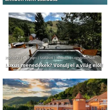
2026.07.21 |
7 perc
|
Szállások
|
Wellness
|
Legnépszerűbb
Luxus menedékek? Vonulj el a világ elől!