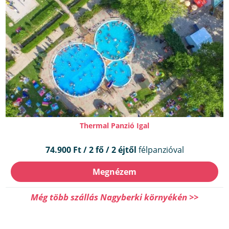
Thermal Panzió Igal
74.900 Ft / 2 fő / 2 éjtől
félpanzióval
Megnézem
Még több szállás Nagyberki környékén >>