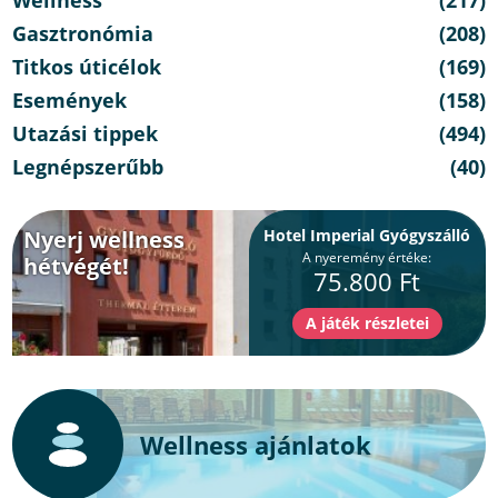
Gasztronómia
(208)
Titkos úticélok
(169)
Események
(158)
Utazási tippek
(494)
Legnépszerűbb
(40)
Nyerj wellness
Hotel Imperial Gyógyszálló
A nyeremény értéke:
hétvégét!
75.800 Ft
Wellness ajánlatok