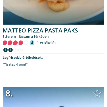
MATTEO PIZZA PASTA PAKS
étterem -
lássam a térképen
4
1 értékelés
$
$
$
$
Legfrissebb értékelések:
"Tisztes 4 pont"
8.