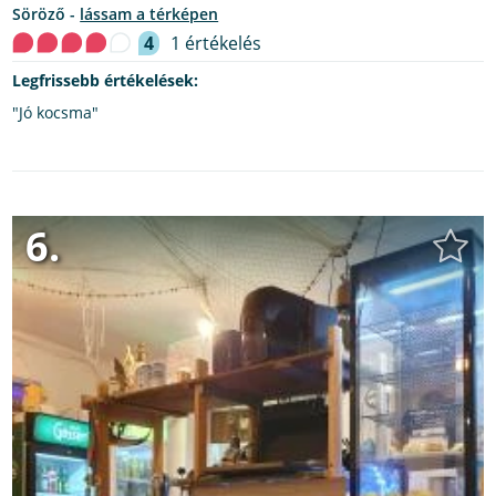
söröző -
lássam a térképen
4
1 értékelés
Legfrissebb értékelések:
"Jó kocsma"
6.