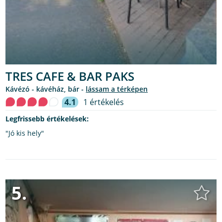
TRES CAFE & BAR PAKS
kávézó - kávéház, bár -
lássam a térképen
4.1
1 értékelés
Legfrissebb értékelések:
"Jó kis hely"
5.