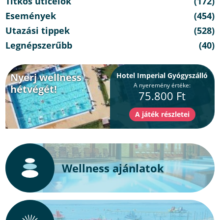
Titkos úticélok
(172)
Események
(454)
Utazási tippek
(528)
Legnépszerűbb
(40)
Nyerj wellness
Hotel Imperial Gyógyszálló
A nyeremény értéke:
hétvégét!
75.800 Ft
Wellness ajánlatok