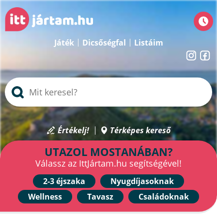
Játék
Dicsőségfal
Listáim
Értékelj!
Térképes kereső
UTAZOL MOSTANÁBAN?
Válassz az IttJártam.hu segítségével!
2-3 éjszaka
Nyugdíjasoknak
Wellness
Tavasz
Családoknak