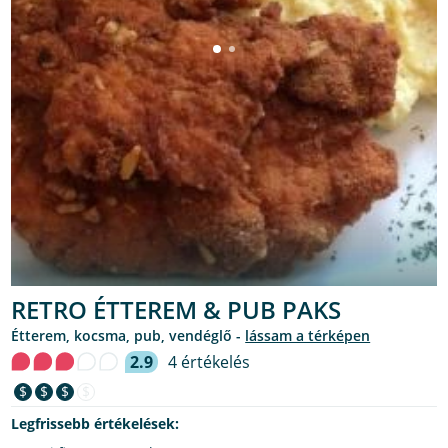
RETRO ÉTTEREM & PUB PAKS
étterem, kocsma, pub, vendéglő -
lássam a térképen
2.9
4 értékelés
$
$
$
$
Legfrissebb értékelések: