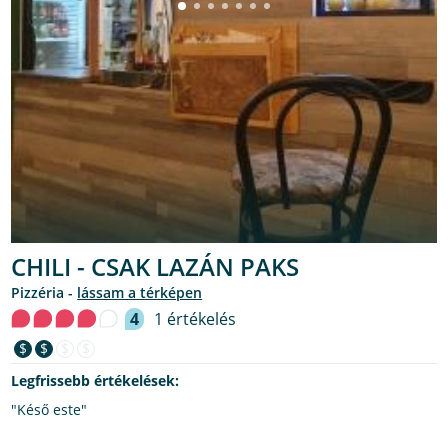
CHILI - CSAK LAZÁN PAKS
pizzéria -
lássam a térképen
4
1 értékelés
$
$
$
$
Legfrissebb értékelések:
"Késő este"