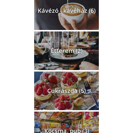
Kávézó - kávéház (6)
Étterem (2)
Cukrászda (5)
Kocsma, pub (3)