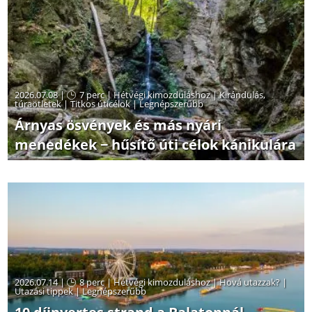
2026.07.08 |
7 perc
|
Hétvégi kimozduláshoz
|
Kirándulás,
túraötletek
|
Titkos úticélok
|
Legnépszerűbb
Árnyas ösvények és más nyári
menedékek − hűsítő úti célok kánikulára
2026.07.14 |
8 perc
|
Hétvégi kimozduláshoz
|
Hová utazzak?
|
Utazási tippek
|
Legnépszerűbb