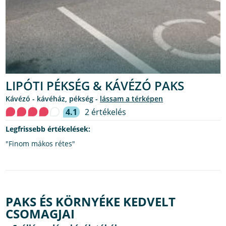
LIPÓTI PÉKSÉG & KÁVÉZÓ PAKS
kávézó - kávéház, pékség -
lássam a térképen
4.1
2 értékelés
Legfrissebb értékelések:
"Finom mákos rétes"
PAKS ÉS KÖRNYÉKE KEDVELT
CSOMAGJAI