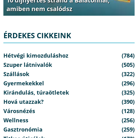
10 díjnyertes strand a Balatonnál,
amiben nem csalódsz
ÉRDEKES CIKKEINK
Hétvégi kimozduláshoz
(784)
Szuper látnivalók
(505)
Szállások
(322)
Gyermekekkel
(296)
Kirándulás, túraötletek
(325)
Hová utazzak?
(390)
Városnézés
(128)
Wellness
(256)
Gasztronómia
(259)