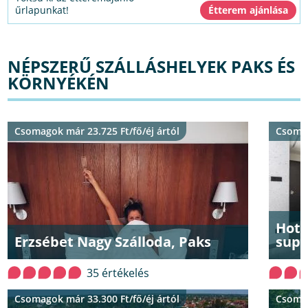
űrlapunkat!
NÉPSZERŰ SZÁLLÁSHELYEK PAKS ÉS
KÖRNYÉKÉN
Csomagok már 23.725 Ft/fő/éj ártól
Csomag
Hote
Erzsébet Nagy Szálloda, Paks
supe
35 értékelés
Csomagok már 33.300 Ft/fő/éj ártól
Csomag