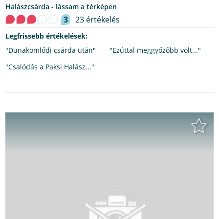
halászcsárda -
lássam a térképen
3
23 értékelés
Legfrissebb értékelések:
"Dunakömlődi csárda után"
"Ezúttal meggyőzőbb volt..."
"Csalódás a Paksi Halász..."