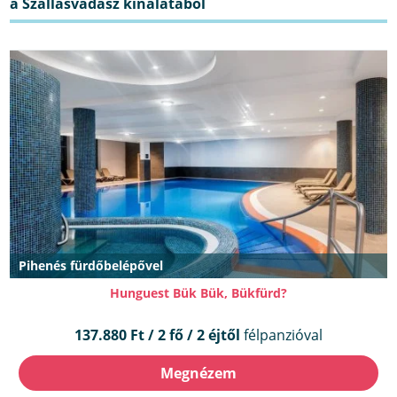
Pihenés fürdőbelépővel
Hunguest Bük Bük, Bükfürd?
137.880 Ft / 2 fő / 2 éjtől
félpanzióval
Megnézem