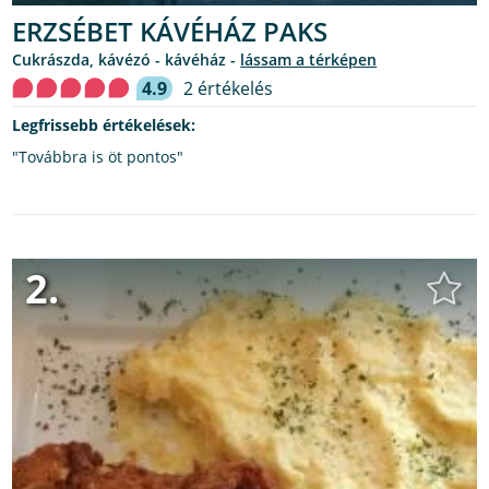
ERZSÉBET KÁVÉHÁZ PAKS
cukrászda, kávézó - kávéház -
lássam a térképen
4.9
2 értékelés
Legfrissebb értékelések:
"Továbbra is öt pontos"
2.