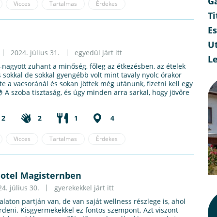
G
Vicces
Tartalmas
Érdekes
Ti
E
Ut
2024. július 31.
egyedül járt itt
L
-nagyott zuhant a minőség, főleg az étkezésben, az ételek
sokkal de sokkal gyengébb volt mint tavaly nyolc órakor
e a vacsoránál és sokan jöttek még utánunk, fizetni kell egy
 A szoba tisztaság, és úgy minden arra sarkal, hogy jövőre
2
2
1
4
Vicces
Tartalmas
Érdekes
Hotel Magisternben
4. július 30.
gyerekekkel járt itt
laton partján van, de van saját wellness részlege is, ahol
ürdeni. Kisgyermekekkel ez fontos szempont. Azt viszont