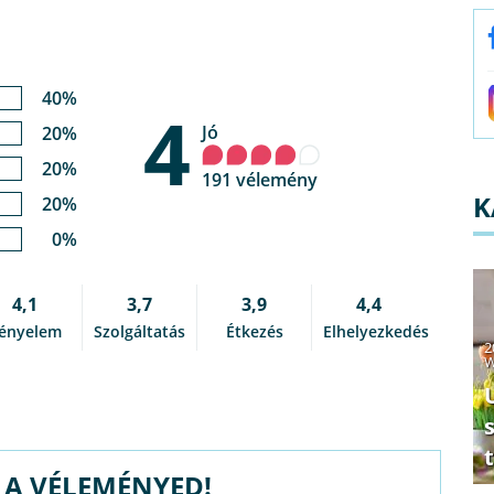
N
40%
4
Jó
20%
20%
191 vélemény
K
20%
0%
4,1
3,7
3,9
4,4
ényelem
Szolgáltatás
Étkezés
Elhelyezkedés
2
W
G A VÉLEMÉNYED!