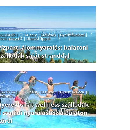
023.04.05 |
14 perc
|
Szállások
|
Gyermekekkel
|
ová utazzak?
|
Utazási tippek
Vízparti álomnyaralás: balatoni
szállodák saját stranddal
022.07.27 |
11 perc
|
Szállások
|
Gyermekekkel
|
ellness
Gyerekbarát wellness szállodák
a családi nyaraláshoz a Balaton
körül