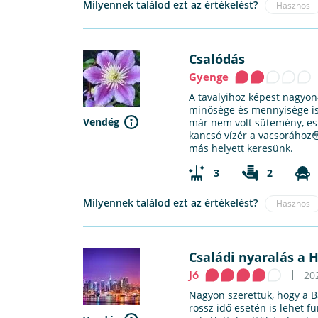
Milyennek találod ezt az értékelést?
Hasznos
Csalódás
Gyenge
A tavalyihoz képest nagyon
minősége és mennyisége is 
Vendég
már nem volt sütemény, est
kancsó vízér a vacsorához
más helyett keresünk.
3
2
Milyennek találod ezt az értékelést?
Hasznos
Családi nyaralás a 
Jó
202
Nagyon szerettük, hogy a Ba
rossz idő esetén is lehet f