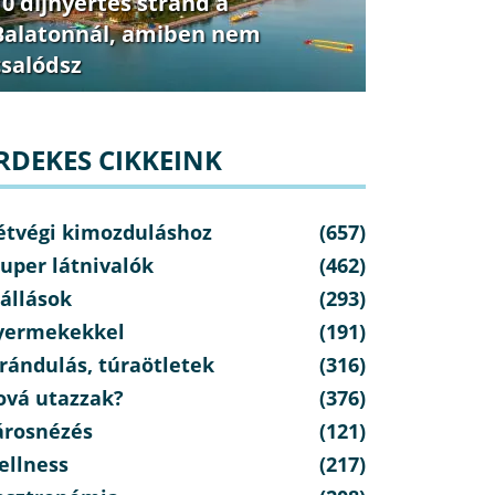
10 díjnyertes strand a
Balatonnál, amiben nem
csalódsz
RDEKES CIKKEINK
étvégi kimozduláshoz
(657)
uper látnivalók
(462)
állások
(293)
yermekekkel
(191)
rándulás, túraötletek
(316)
ová utazzak?
(376)
árosnézés
(121)
ellness
(217)