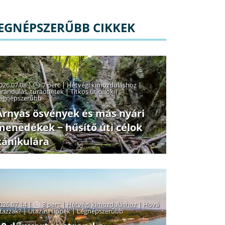
EGNÉPSZERŰBB CIKKEK
026.07.08 |
7 perc
|
Hétvégi kimozduláshoz
|
irándulás, túraötletek
|
Titkos úticélok
|
egnépszerűbb
Árnyas ösvények és más nyári
menedékek − hűsítő úti célok
kánikulára
026.07.14 |
8 perc
|
Hétvégi kimozduláshoz
|
Hová
tazzak?
|
Utazási tippek
|
Legnépszerűbb