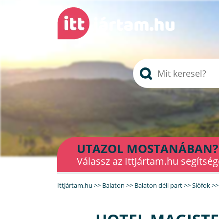
UTAZOL MOSTANÁBAN?
Válassz az IttJártam.hu segítség
IttJártam.hu
>>
Balaton
>>
Balaton déli part
>>
Siófok
>