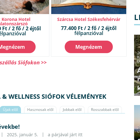
L
 Korona Hotel
Szárcsa Hotel Székesfehérvár
latonszárszó
77.400 Ft / 2 fő / 2 éjtől
Ft / 2 fő / 2 éjtől
félpanzióval
élpanzióval
Megnézem
Megnézem
2
K
L
szállás Siófokon >>
 & WELLNESS SIÓFOK VÉLEMÉNYEK
Újak elől
Hasznosak elől
Jobbak elől
Rosszabbak elől
évekbe!
2
u
2025. január 5.
a párjával járt itt