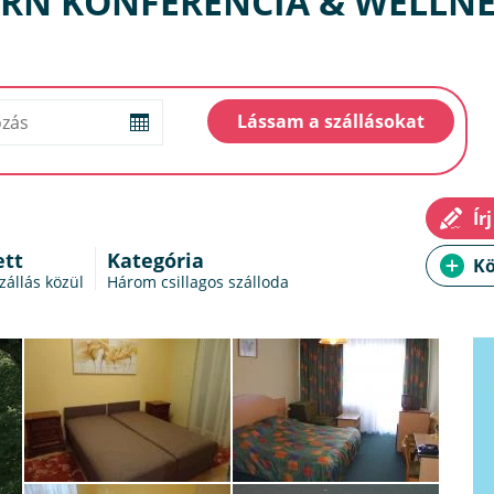
RN KONFERENCIA & WELLNE
ett
Kategória
szállás
közül
Három csillagos szálloda