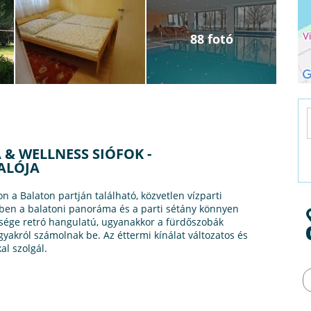
88 fotó
& WELLNESS SIÓFOK -
ALÓJA
 a Balaton partján található, közvetlen vízparti
tben a balatoni panoráma és a parti sétány könnyen
bsége retró hangulatú, ugyanakkor a fürdőszobák
gyakról számolnak be. Az éttermi kínálat változatos és
al szolgál.