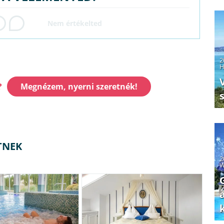
2
H
?
Megnézem, nyerni szeretnék!
TNEK
2
W