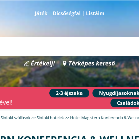
Játék
Dicsőségfal
Listáim
Értékelj!
Térképes kereső
2-3 éjszaka
Nyugdíjasokna
ével!
Családo
>
Siófoki szállások
>>
Siófoki hotelek
>>
Hotel Magistern Konferencia & Wellne