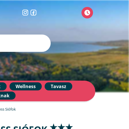
k
Wellness
Tavasz
knak
ss Siófok
★★★