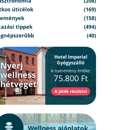
asztronómia
(208)
tkos úticélok
(169)
semények
(158)
azási tippek
(494)
egnépszerűbb
(40)
Hotel Imperial
Gyógyszálló
Nyerj
A nyeremény értéke:
wellness
75.800 Ft
hétvégét!
Wellness ajánlatok