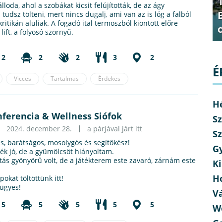
loda, ahol a szobákat kicsit felújították, de az ágy
tudsz tölteni, mert nincs dugalj, ami van az is lóg a falból
ritikán aluliak. A fogadó ital termoszból kiöntött előre
 lift, a folyosó szörnyű.
2
2
2
3
2
É
Vicces
Tartalmas
Érdekes
H
ferencia & Wellness Siófok
Sz
2024. december 28.
a párjával járt itt
Sz
, barátságos, mosolygós és segítőkész!
G
ték jó, de a gyümölcsöt hiányoltam.
tás gyönyörű volt, de a játékterem este zavaró, zárnám este
Ki
H
okat töltöttünk itt!
 ügyes!
V
5
5
5
5
5
W