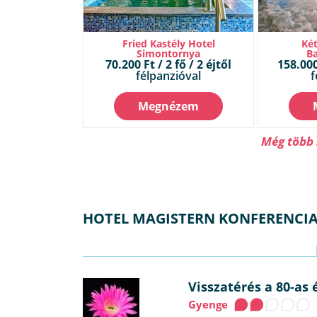
Fried Kastély Hotel
Két
Simontornya
Ba
70.200 Ft / 2 fő / 2 éjtől
158.000 
félpanzióval
f
Megnézem
Még több 
HOTEL MAGISTERN KONFERENCIA
Visszatérés a 80-as 
Gyenge