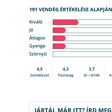
191 VENDÉG ÉRTÉKELÉSE ALAPJÁ
Kiváló
Jó
Átlagos
Gyenge
Szörnyű
4,5
4,3
3,7
Személyzet
Tisztaság
Ár / érték
K
JÁRTÁL MÁR ITT? ÍRD ME