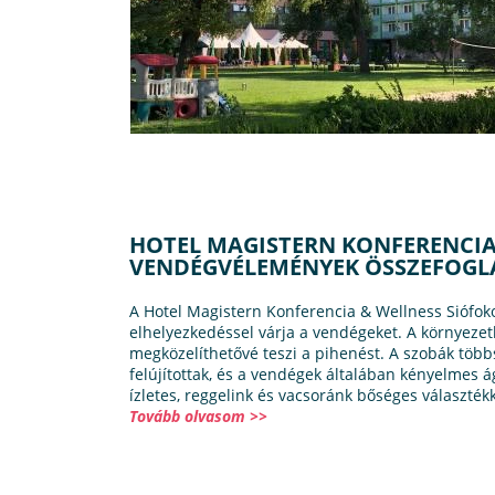
HOTEL MAGISTERN KONFERENCIA 
VENDÉGVÉLEMÉNYEK ÖSSZEFOGL
A Hotel Magistern Konferencia & Wellness Siófokon
elhelyezkedéssel várja a vendégeket. A környeze
megközelíthetővé teszi a pihenést. A szobák töb
felújítottak, és a vendégek általában kényelmes á
ízletes, reggelink és vacsoránk bőséges választékk
Tovább olvasom >>