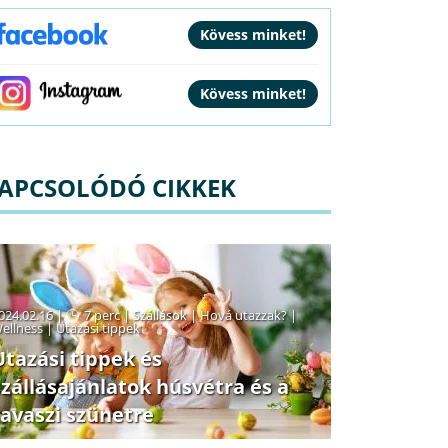
APCSOLÓDÓ CIKKEK
024.02.16 |
7 perc
|
Szállások
|
Hová utazzak?
|
ellness
|
Utazási tippek
Utazási tippek és
szállásajánlatok húsvétra és a
tavaszi szünetre