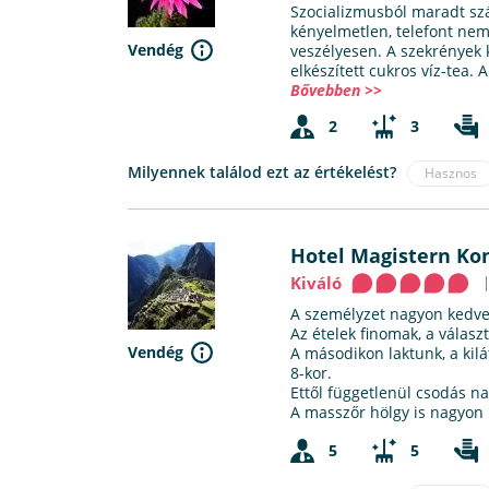
Szocializmusból maradt szál
kényelmetlen, telefont nem 
Vendég
veszélyesen. A szekrények k
elkészített cukros víz-tea. A
Bővebben >>
2
3
Milyennek találod ezt az értékelést?
Hasznos
Hotel Magistern Kon
Kiváló
A személyzet nagyon kedves
Az ételek finomak, a válasz
Vendég
A másodikon laktunk, a kilá
8-kor.
Ettől függetlenül csodás nap
A masszőr hölgy is nagyon
5
5