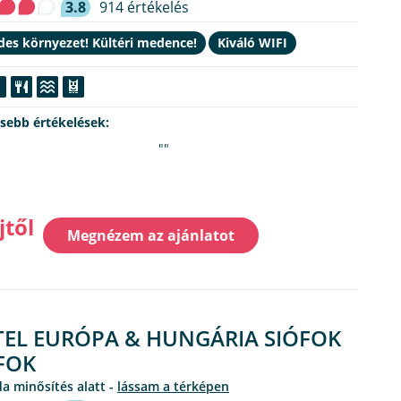
3.8
914 értékelés
des környezet! Kültéri medence!
Kiváló WIFI
ssebb értékelések:
""
jtől
Megnézem az ajánlatot
EL EURÓPA & HUNGÁRIA SIÓFOK
FOK
oda minősítés alatt -
lássam a térképen