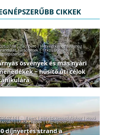
EGNÉPSZERŰBB CIKKEK
026.07.08 |
7 perc
|
Hétvégi kimozduláshoz
|
irándulás, túraötletek
|
Titkos úticélok
|
egnépszerűbb
Árnyas ösvények és más nyári
menedékek − hűsítő úti célok
kánikulára
026.07.14 |
8 perc
|
Hétvégi kimozduláshoz
|
Hová
tazzak?
|
Utazási tippek
|
Legnépszerűbb
10 díjnyertes strand a