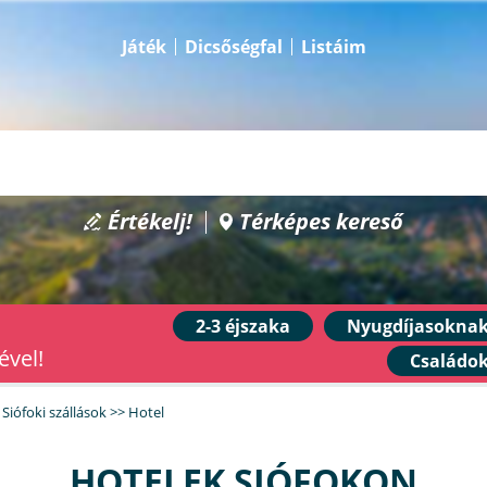
Játék
Dicsőségfal
Listáim
Értékelj!
Térképes kereső
2-3 éjszaka
Nyugdíjasokna
ével!
Családo
>
Siófoki szállások
>>
Hotel
HOTELEK SIÓFOKON