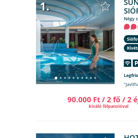
SUN
1.
SIÓ
Négy 
Siófo
Kivét
Legfri
"Javith
90.000 Ft / 2 fő / 2 é
kiváló félpanzióval
HOT