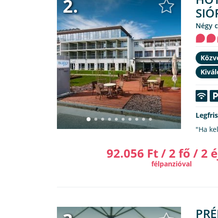
2.
SIÓ
Négy 
Közve
Kivál
Legfri
"Ha ke
92.056 Ft / 2 fő / 2 é
félpanzióval
PRÉ