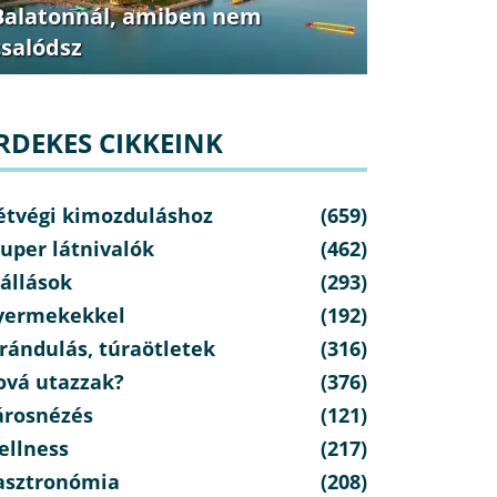
Balatonnál, amiben nem
csalódsz
RDEKES CIKKEINK
étvégi kimozduláshoz
(659)
uper látnivalók
(462)
állások
(293)
yermekekkel
(192)
rándulás, túraötletek
(316)
ová utazzak?
(376)
árosnézés
(121)
ellness
(217)
asztronómia
(208)