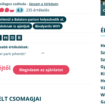
csillagos szálloda -
lássam a térképen
4.3
235 értékelés
tlenül a Balaton-parton helyezkedik el.
doknak is ajánljuk
Bivalyerős WIFI
É
H
ssebb értékelések:
Sz
on parti pihenés"
""
Sz
éjtől
G
Megnézem az ajánlatot
Ki
H
V
W
ELT CSOMAGJAI
G