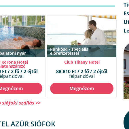
Ti
E
Ut
L
Pünkösd - speciális
 balatoni nyár
előrefizetéssel
 Korona Hotel
Club Tihany Hotel
latonszárszó
Ft / 2 fő / 2 éjtől
88.810 Ft / 2 fő / 2 éjtől
élpanzióval
félpanzióval
Megnézem
Megnézem
siófoki szállás >>
EL AZÚR SIÓFOK