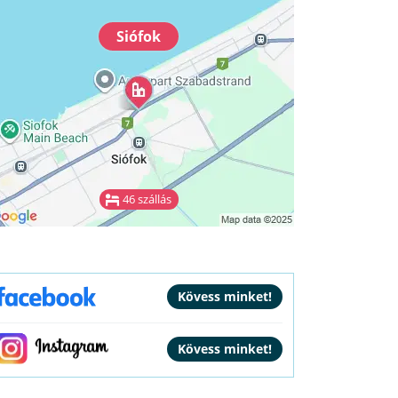
Siófok
46 szállás