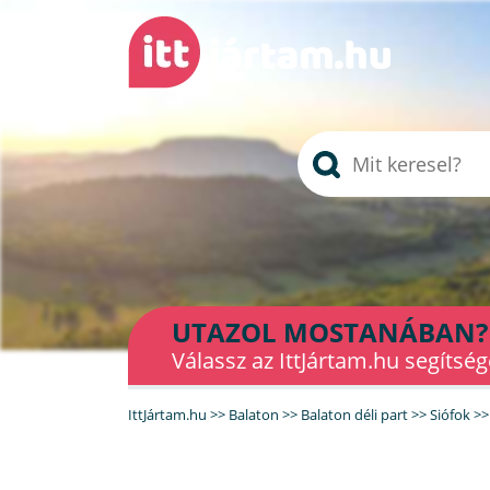
UTAZOL MOSTANÁBAN?
Válassz az IttJártam.hu segítség
IttJártam.hu
>>
Balaton
>>
Balaton déli part
>>
Siófok
>