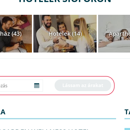
ház (43)
Hotelek (14)
Apartho
RA
T