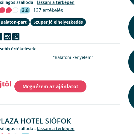
csillagos szálloda -
lássam a térképen
3.8
137 értékelés
 Balaton-part
Szuper jó elhelyezkedés
ssebb értékelések:
"Balatoni kényelem"
jtől
Megnézem az ajánlatot
PLAZA HOTEL SIÓFOK
csillagos szálloda -
lássam a térképen