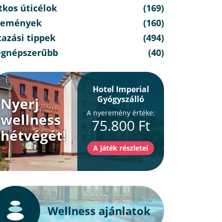
tkos úticélok
(169)
semények
(160)
azási tippek
(494)
egnépszerűbb
(40)
Hotel Imperial
Gyógyszálló
Nyerj
A nyeremény értéke:
wellness
75.800 Ft
hétvégét!
Wellness ajánlatok