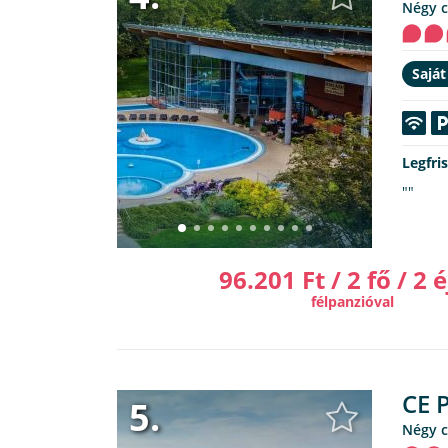
Négy 
Saját
Legfri
""
96.201 Ft / 2 fő / 2 é
félpanzióval
CE 
5.
Négy 