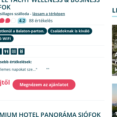
FOK
L
csillagos szálloda -
lássam a térképen
4.2
88 értékelés
tlenül a Balaton-parton.
Családoknak is kiváló
ó WIFI
2
K
L
ssebb értékelések:
llemes napokat sze..."
""
jtől
Megnézem az ajánlatot
2
u
MIUM HOTEL PANORÁMA SIÓFOK