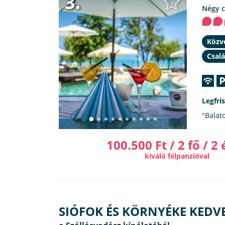
3.
Négy 
Közve
Csalá
Legfri
"Balat
100.500 Ft / 2 fő / 2 
kiváló félpanzióval
SIÓFOK ÉS KÖRNYÉKE KEDV