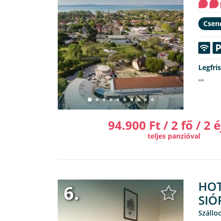
Csen
Legfri
""
94.900 Ft / 2 fő / 2 é
teljes panzióval
HOT
6.
SIÓ
Száll