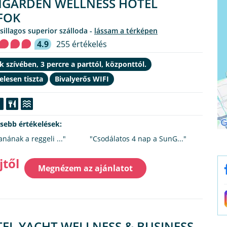
GARDEN WELLNESS HOTEL
FOK
csillagos superior szálloda -
lássam a térképen
4.9
255 értékelés
k szívében, 3 percre a parttól, központtól.
elesen tiszta
Bivalyerős WIFI
ssebb értékelések:
anának a reggeli ..."
"Csodálatos 4 nap a SunG..."
jtől
Megnézem az ajánlatot
EL YACHT WELLNESS & BUSINESS