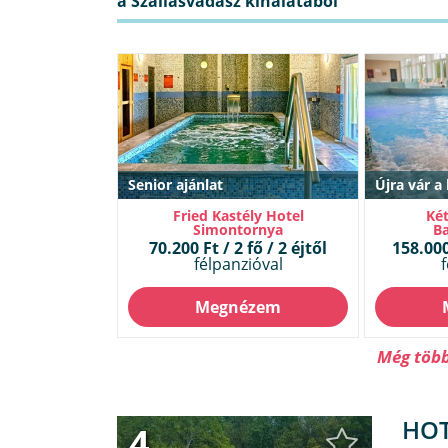
Senior ajánlat
Újra vár a
Fried Kastély Hotel
Két
Simontornya
Ba
70.200 Ft / 2 fő / 2 éjtől
158.000 
félpanzióval
f
Megnézem
Még több 
HOT
4.