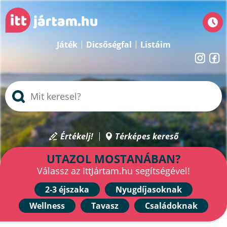
Játék
Dicsőségfal
Listáim
Értékelj!
Térképes kereső
UTAZOL MOSTANÁBAN?
Válassz az IttJártam.hu segítségével!
2-3 éjszaka
Nyugdíjasoknak
Wellness
Tavasz
Családoknak