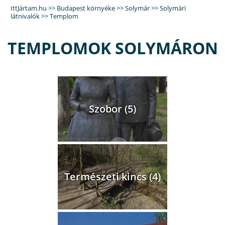
IttJártam.hu
>>
Budapest környéke
>>
Solymár
>>
Solymári
látnivalók
>> Templom
TEMPLOMOK SOLYMÁRON
Szobor (5)
Természeti kincs (4)