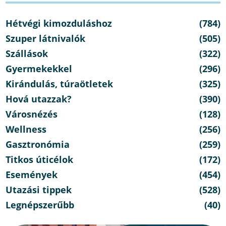
Hétvégi kimozduláshoz
(784)
Szuper látnivalók
(505)
Szállások
(322)
Gyermekekkel
(296)
Kirándulás, túraötletek
(325)
Hová utazzak?
(390)
Városnézés
(128)
Wellness
(256)
Gasztronómia
(259)
Titkos úticélok
(172)
Események
(454)
Utazási tippek
(528)
Legnépszerűbb
(40)