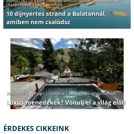
2026.07.14 |
8 perc
|
Hétvégi kimozduláshoz
|
Hová utazzak?
|
Utazási tippek
|
Legnépszerűbb
10 díjnyertes strand a Balatonnál,
amiben nem csalódsz
2026.07.21 |
7 perc
|
Szállások
|
Wellness
|
Legnépszerűbb
Luxus menedékek? Vonulj el a világ elől!
ÉRDEKES CIKKEINK