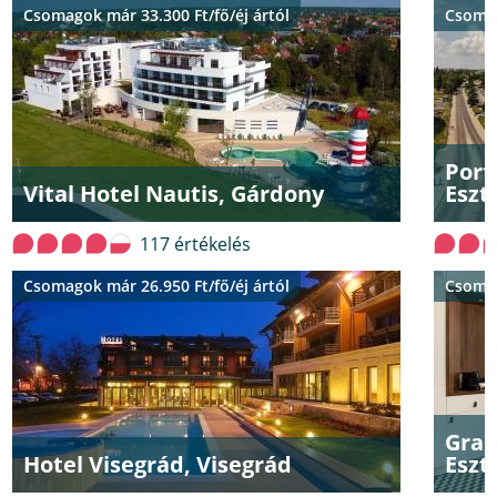
Csomagok már 33.300 Ft/fő/éj ártól
Csomag
Port
Vital Hotel Nautis, Gárdony
Eszt
117 értékelés
Csomagok már 26.950 Ft/fő/éj ártól
Csomag
Gran
Hotel Visegrád, Visegrád
Eszt