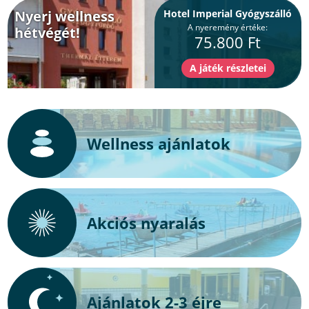
Nyerj wellness
Hotel Imperial Gyógyszálló
A nyeremény értéke:
hétvégét!
75.800 Ft
Wellness ajánlatok
Akciós nyaralás
Ajánlatok 2-3 éjre