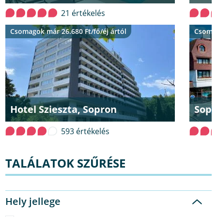
21 értékelés
Csomagok már 26.680 Ft/fő/éj ártól
Csomag
Hotel Szieszta, Sopron
Sopr
593 értékelés
TALÁLATOK SZŰRÉSE
Hely jellege