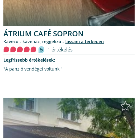
ÁTRIUM CAFÉ SOPRON
kávézó - kávéház, reggeliző -
lássam a térképen
5
1 értékelés
Legfrissebb értékelések:
"A panzió vendégei voltunk "