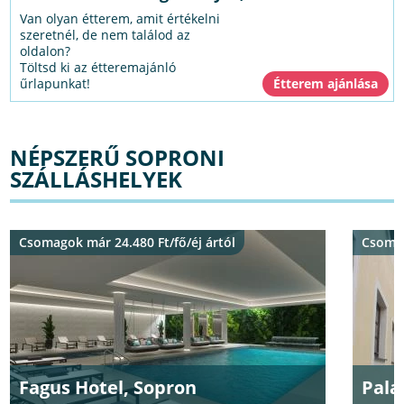
Van olyan étterem, amit értékelni
szeretnél, de nem találod az
oldalon?
Töltsd ki az étteremajánló
űrlapunkat!
NÉPSZERŰ SOPRONI
SZÁLLÁSHELYEK
Csomagok már 24.480 Ft/fő/éj ártól
Csomag
Fagus Hotel, Sopron
Pala