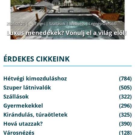
2026.07.21 |
7 perc
|
Szállások
|
Wellness
|
Legnépszerűbb
Luxus menedékek? Vonulj el a világ elől!
ÉRDEKES CIKKEINK
Hétvégi kimozduláshoz
(784)
Szuper látnivalók
(505)
Szállások
(322)
Gyermekekkel
(296)
Kirándulás, túraötletek
(325)
Hová utazzak?
(390)
Városnézés
(128)