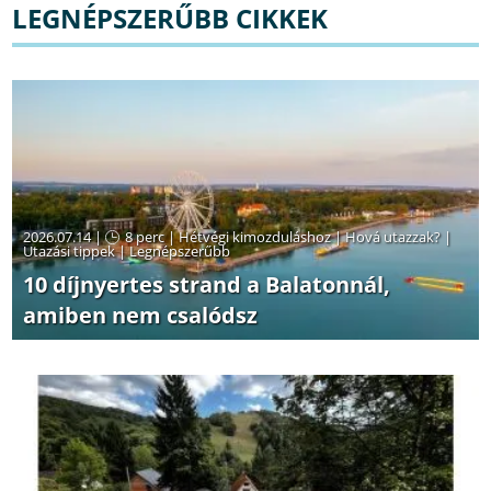
LEGNÉPSZERŰBB CIKKEK
2026.07.14 |
8 perc
|
Hétvégi kimozduláshoz
|
Hová utazzak?
|
Utazási tippek
|
Legnépszerűbb
10 díjnyertes strand a Balatonnál,
amiben nem csalódsz