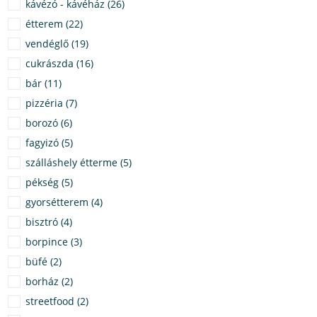
kávézó - kávéház (26)
étterem (22)
vendéglő (19)
cukrászda (16)
bár (11)
pizzéria (7)
borozó (6)
fagyizó (5)
szálláshely étterme (5)
pékség (5)
gyorsétterem (4)
bisztró (4)
borpince (3)
büfé (2)
borház (2)
streetfood (2)