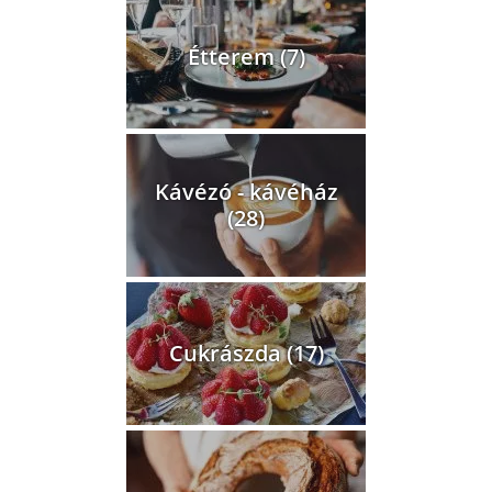
Étterem (7)
Kávézó - kávéház
(28)
Cukrászda (17)