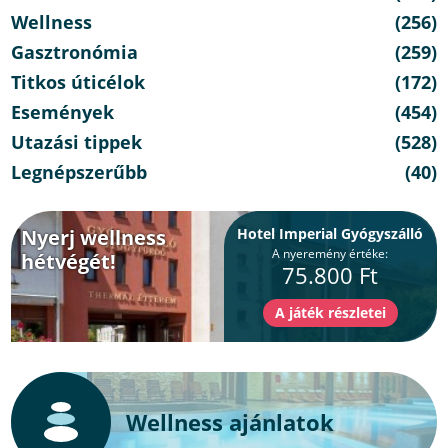
Wellness
(256)
Gasztronómia
(259)
Titkos úticélok
(172)
Események
(454)
Utazási tippek
(528)
Legnépszerűbb
(40)
Nyerj wellness
Hotel Imperial Gyógyszálló
A nyeremény értéke:
hétvégét!
75.800 Ft
Wellness ajánlatok