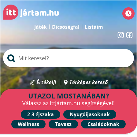
Játék
Dicsőségfal
Listáim
Értékelj!
Térképes kereső
UTAZOL MOSTANÁBAN?
Válassz az IttJártam.hu segítségével!
2-3 éjszaka
Nyugdíjasoknak
Wellness
Tavasz
Családoknak