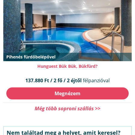
Pihenés fürdőbelépővel
Hunguest Bük Bük, Bükfürd?
137.880 Ft / 2 fő / 2 éjtől
félpanzióval
Megnézem
Még több soproni szállás >>
Nem találtad meg a helyet, amit keresel?