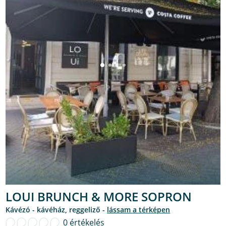
LOUI BRUNCH & MORE SOPRON
kávézó - kávéház, reggeliző -
lássam a térképen
0 értékelés