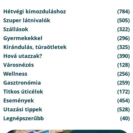
Hétvégi kimozduláshoz
(784)
Szuper látnivalók
(505)
Szállások
(322)
Gyermekekkel
(296)
Kirándulás, túraötletek
(325)
Hová utazzak?
(390)
Városnézés
(128)
Wellness
(256)
Gasztronómia
(259)
Titkos úticélok
(172)
Események
(454)
Utazási tippek
(528)
Legnépszerűbb
(40)