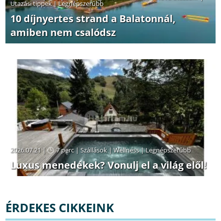
Utazási tippek
|
Legnépszerűbb
10 díjnyertes strand a Balatonnál,
amiben nem csalódsz
2026.07.21 |
7 perc
|
Szállások
|
Wellness
|
Legnépszerűbb
Luxus menedékek? Vonulj el a világ elől!
ÉRDEKES CIKKEINK