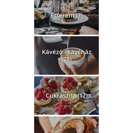
Étterem (7)
Kávézó - kávéház
(28)
Cukrászda (17)