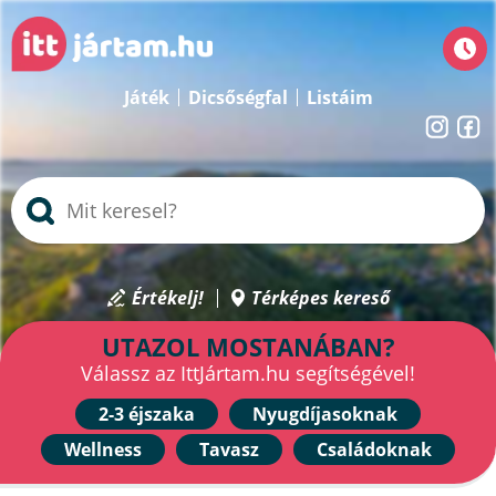
Játék
Dicsőségfal
Listáim
Értékelj!
Térképes kereső
UTAZOL MOSTANÁBAN?
Válassz az IttJártam.hu segítségével!
2-3 éjszaka
Nyugdíjasoknak
Wellness
Tavasz
Családoknak