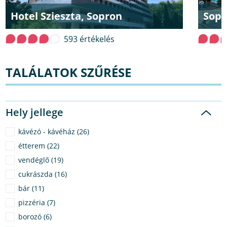
Hotel Szieszta, Sopron
Sopr
593 értékelés
TALÁLATOK SZŰRÉSE
Hely jellege
kávézó - kávéház (26)
étterem (22)
vendéglő (19)
cukrászda (16)
bár (11)
pizzéria (7)
borozó (6)