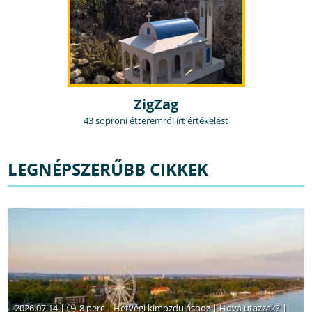
ZigZag
43 soproni étteremről írt értékelést
LEGNÉPSZERŰBB CIKKEK
2026.07.14 |
8 perc
|
Hétvégi kimozduláshoz
|
Hová utazzak?
|