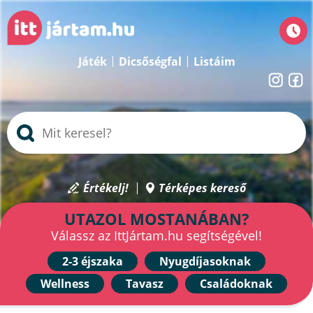
Játék
Dicsőségfal
Listáim
Értékelj!
Térképes kereső
UTAZOL MOSTANÁBAN?
Válassz az IttJártam.hu segítségével!
2-3 éjszaka
Nyugdíjasoknak
Wellness
Tavasz
Családoknak