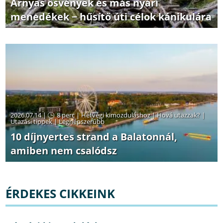
Árnyas ösvények és más nyári
menedékek − hűsítő úti célok kánikulára
2026.07.14 |
8 perc
|
Hétvégi kimozduláshoz
|
Hová utazzak?
|
Utazási tippek
|
Legnépszerűbb
10 díjnyertes strand a Balatonnál,
amiben nem csalódsz
ÉRDEKES CIKKEINK