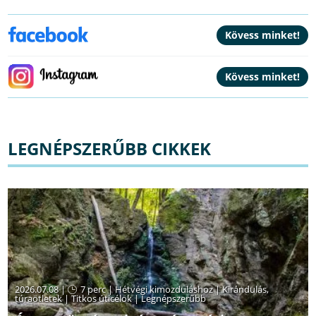
LEGNÉPSZERŰBB CIKKEK
2026.07.08 |
7 perc
|
Hétvégi kimozduláshoz
|
Kirándulás,
túraötletek
|
Titkos úticélok
|
Legnépszerűbb