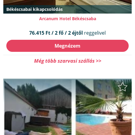
Békéscsabai kikapcsolódás
Arcanum Hotel Békéscsaba
76.415 Ft / 2 fő / 2 éjtől
reggelivel
Megnézem
Még több szarvasi szállás >>