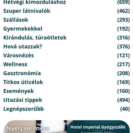
Hétvégi kimozduláshoz
(659)
Szuper látnivalók
(462)
Szállások
(293)
Gyermekekkel
(192)
Kirándulás, túraötletek
(316)
Hová utazzak?
(376)
Városnézés
(121)
Wellness
(217)
Gasztronómia
(208)
Titkos úticélok
(169)
Események
(160)
Utazási tippek
(494)
Legnépszerűbb
(40)
Nyerj wellness
Hotel Imperial Gyógyszálló
A nyeremény értéke: