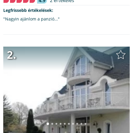
4.9
2 értékelés
Legfrissebb értékelések:
"Nagyin ajánlom a panzió..."
2.