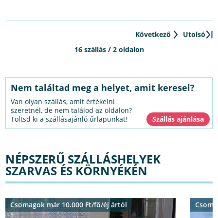
Következő
Utolsó
16 szállás / 2 oldalon
Nem találtad meg a helyet, amit keresel?
Van olyan szállás, amit értékelni
szeretnél, de nem találod az oldalon?
Töltsd ki a szállásajánló űrlapunkat!
NÉPSZERŰ SZÁLLÁSHELYEK
SZARVAS ÉS KÖRNYÉKÉN
Csomagok már 10.000 Ft/fő/éj ártól
Csomag