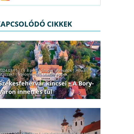
KAPCSOLÓDÓ CIKKEK
2024.03.11 |
8 perc
|
Szuper látnivalók
|
Hová
utazzak?
|
Városnézés
|
Utazási tippek
Székesfehérvár kincsei – A Bory-
váron innen és túl
2023.07.20 |
7 perc
|
Hétvégi kimozduláshoz
|