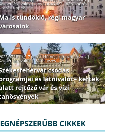
Szuper látnivalók
|
Hová utazzak?
|
Városnézés
|
Utazási tippek
Ma is tündöklő, régi magyar
városaink
2023.07.18 |
7 perc
|
Hétvégi kimozduláshoz
|
Szuper látnivalók
|
Városnézés
Székesfehérvár csodás
programjai és látnivalói – kertek
alatt rejtőző vár és vízi
tanösvények
LEGNÉPSZERŰBB CIKKEK