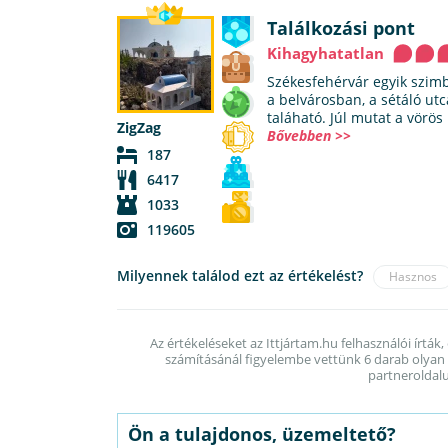
Találkozási pont
Kihagyhatatlan
Székesfehérvár egyik szimb
a belvárosban, a sétáló utc
taláható. Júl mutat a vörös
ZigZag
Bővebben >>
187
6417
1033
119605
Milyennek találod ezt az értékelést?
Hasznos
Az értékeléseket az Ittjártam.hu felhasználói írták,
számításánál figyelembe vettünk 6 darab olyan é
partneroldalu
Ön a tulajdonos, üzemeltető?