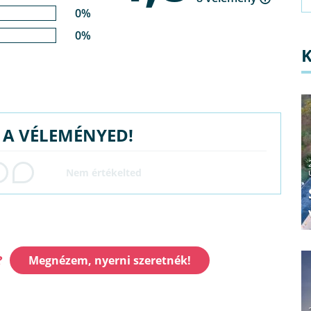
0%
0%
G A VÉLEMÉNYED!
?
Megnézem, nyerni szeretnék!