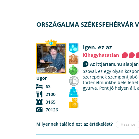
ORSZÁGALMA SZÉKESFEHÉRVÁR 
Igen. ez az
Kihagyhatatlan
Az ittjártam.hu alapján
Szóval, ez egy olyan közpon
szerepének szempontjából. 
Ugor
történelmünkbe bele lehet
63
gyúrva. Pont jó helyen áll,
2100
3165
70126
Milyennek találod ezt az értékelést?
Hasznos