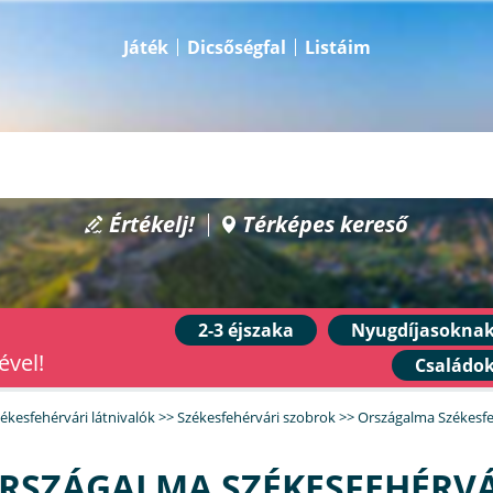
Játék
Dicsőségfal
Listáim
Értékelj!
Térképes kereső
2-3 éjszaka
Nyugdíjasokna
ével!
Családo
ékesfehérvári látnivalók
>>
Székesfehérvári szobrok
>>
Országalma Székesf
RSZÁGALMA SZÉKESFEHÉRV