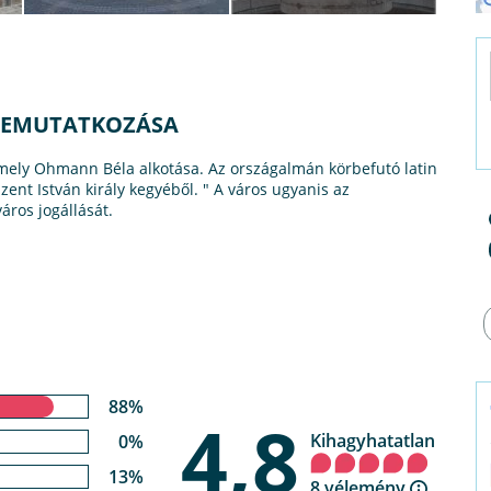
BEMUTATKOZÁSA
 mely Ohmann Béla alkotása. Az országalmán körbefutó latin
zent István király kegyéből. " A város ugyanis az
áros jogállását.
88%
4,8
Kihagyhatatlan
0%
13%
8 vélemény