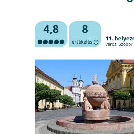
4,8
8
11. helyez
értékelés
városi Szobor