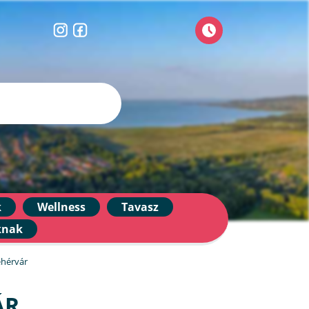
k
Wellness
Tavasz
knak
ehérvár
ÁR