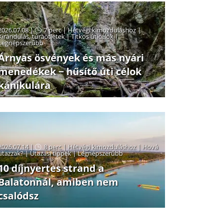
2026.07.08 |
7 perc
|
Hétvégi kimozduláshoz
|
Kirándulás, túraötletek
|
Titkos úticélok
|
Legnépszerűbb
Árnyas ösvények és más nyári
menedékek − hűsítő úti célok
kánikulára
2026.07.14 |
8 perc
|
Hétvégi kimozduláshoz
|
Hová
utazzak?
|
Utazási tippek
|
Legnépszerűbb
10 díjnyertes strand a
Balatonnál, amiben nem
csalódsz