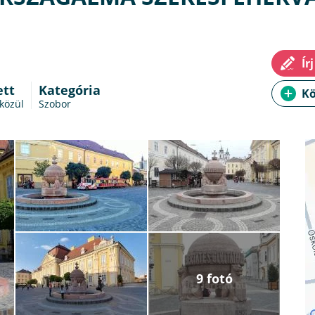
ett
Kategória
 közül
Szobor
9 fotó