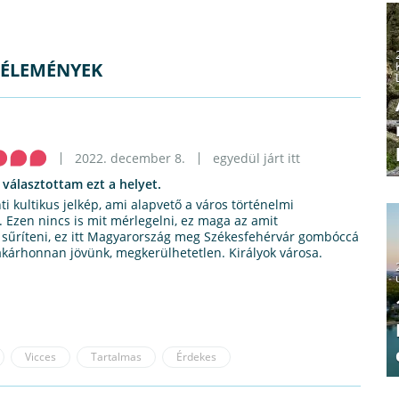
VÉLEMÉNYEK
2022. december 8.
egyedül járt itt
 választottam ezt a helyet.
ti kultikus jelkép, ami alapvető a város történelmi
Ezen nincs is mit mérlegelni, ez maga az amit
 sűríteni, ez itt Magyarország meg Székesfehérvár gombóccá
 akárhonnan jövünk, megkerülhetetlen. Királyok városa.
Vicces
Tartalmas
Érdekes