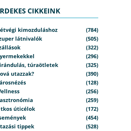
RDEKES CIKKEINK
étvégi kimozduláshoz
(784)
zuper látnivalók
(505)
zállások
(322)
yermekekkel
(296)
irándulás, túraötletek
(325)
ová utazzak?
(390)
árosnézés
(128)
ellness
(256)
asztronómia
(259)
itkos úticélok
(172)
semények
(454)
tazási tippek
(528)