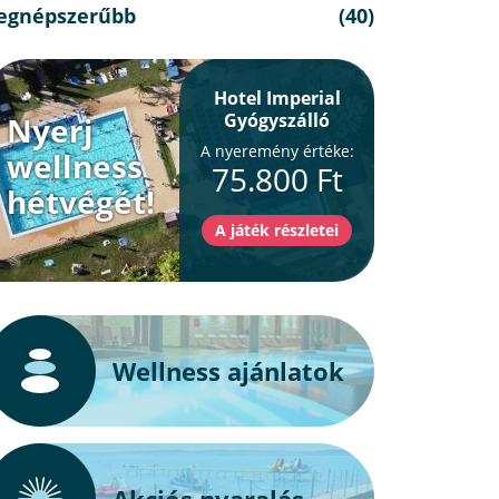
egnépszerűbb
(40)
Hotel Imperial
Gyógyszálló
Nyerj
A nyeremény értéke:
wellness
75.800 Ft
hétvégét!
Wellness ajánlatok
Akciós nyaralás