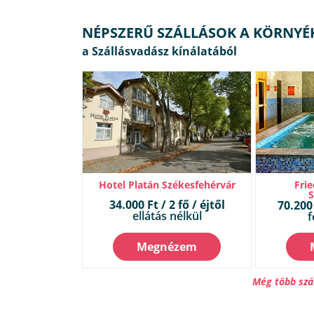
NÉPSZERŰ SZÁLLÁSOK A KÖRNYÉ
Hotel Platán Székesfehérvár
Frie
34.000 Ft / 2 fő / éjtől
70.200 
ellátás nélkül
f
Megnézem
Még több szá