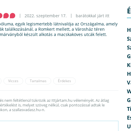
É
2022. szeptember 17.
barátokkal járt itt
óluma, egyik legismertebb látnivalója az Országalma, amely
H
ák találkozásánál, a Romkert mellett, a Városház téren
 márványból készült alkotás a macskaköves utcák felett.
S
S
G
K
H
Vicces
Tartalmas
Érdekes
V
W
G
 és nem feltétlenül tükrözik az Ittjártam.hu véleményét. Az átlag
rtékelést is, melyet szöveg nélkül, csak pontozással adtak le
T
kon, a szallasvadasz.hu-n.
E
U