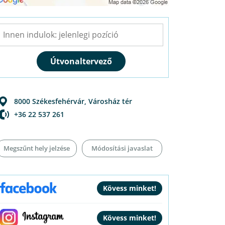
8000
Székesfehérvár
,
Városház tér
+36 22 537 261
Megszűnt hely jelzése
Módosítási javaslat