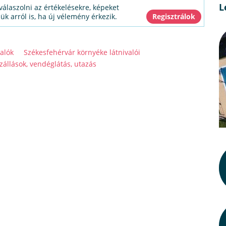
L
válaszolni az értékelésekre, képeket
jük arról is, ha új vélemény érkezik.
alók
Székesfehérvár környéke látnivalói
zállások, vendéglátás, utazás