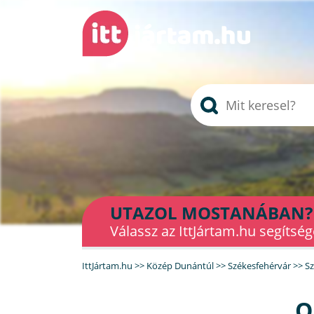
UTAZOL MOSTANÁBAN?
Válassz az IttJártam.hu segítség
IttJártam.hu
>>
Közép Dunántúl
>>
Székesfehérvár
>>
Sz
O