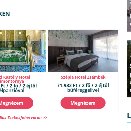
KEN
d Kastély Hotel
Szépia Hotel Zsámbék
Simontornya
71.982 Ft / 2 fő / 2 éjtől
Ft / 2 fő / 2 éjtől
büféreggelivel
élpanzióval
Megnézem
Megnézem
llás Székesfehérváron >>